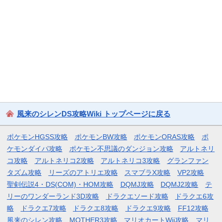
風来のシレンDS攻略Wiki トップページに戻る
ポケモンHGSS攻略
ポケモンBW攻略
ポケモンORAS攻略
ポ
ケモンダイパ攻略
ポケモン不思議のダンジョン攻略
アルトネリ
コ攻略
アルトネリコ2攻略
アルトネリコ3攻略
グランファン
タズム攻略
リーズのアトリエ攻略
スマブラX攻略
VP2攻略
聖剣伝説4・DS(COM)・HOM攻略
DQMJ攻略
DQMJ2攻略
テ
リーのワンダーランド3D攻略
ドラクエソード攻略
ドラクエ6攻
略
ドラクエ7攻略
ドラクエ8攻略
ドラクエ9攻略
FF12攻略
風来のシレン攻略
MOTHER3攻略
マリオカートWii攻略
マリ