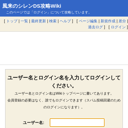
風来のシレンDS攻略Wiki
このページでは「ログイン」について攻略しています。
[
トップ
|
一覧
|
最終更新
|
検索
|
ヘルプ
] [
ページ編集
|
新規作成
|
差分
|
過去ログ
] [
ログイン
]
ユーザー名とログイン名を入力してログインして
ください。
ユーザー名とログイン名はWikiトップページに書いてあります。
会員登録の必要はなく、誰でもログインできます（スパム投稿回避のため
のログインになります）。
ユーザー名: