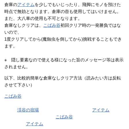
倉庫の
アイテム
を少しでもいじったり、飛脚にモノを預けた
時点で無効となります。倉庫の壺も使用してはいけません。
また、大八車の使用も不可となります。
倉庫なしクリアは、
こばみ谷
初回クリア時の一発勝負ではな
いので、
1度クリアしてから(魔蝕虫を倒してから)挑戦することもでき
ます。
※ 隠し要素なので使える様になった旨のメッセージ等は表示
されません。
以下、比較的簡単な倉庫なしクリア方法（読みたい方は反転
させて下さい）
こばみ谷
を倉庫・大八車を使って構わないので1回普通にクリ
アする
その後
渓谷の宿場
に戻されてから(クリア時の
アイテム
を持っ
たまま)1度も倉庫を使わず
こばみ谷
をクリアする
クリア時の
アイテム
(剣や盾)を持っているので、簡単にクリア