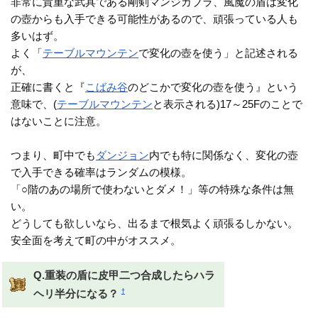
非常に貴重な武具である剛剣マンジカブラ、風魔の盾は変化
の壺からも入手できる可能性があるので、頑張っている人も
多いはず。
よく「
テーブルマウンテン
で変化の壺を使う」と記述される
が、
正確に書くと『
こばみ谷
のどこかで変化の壺を使う』という
意味で、(
テーブルマウンテン
と表示される)17～25Fのことで
はないことに注意。
つまり、町中でも
ダンジョン
内でも特に関係なく、変化の壺
で入手できる確率はランダムの模様。
「○階のあの場所で使わないとダメ！」等の特殊な条件は無
い。
どうしても欲しいなら、出るまで根気よく頑張るしかない。
安全面を考えて町の中がオススメ。
Q.重装の盾に皮甲二つ合成したらハラ
†
ヘリ半分になる？