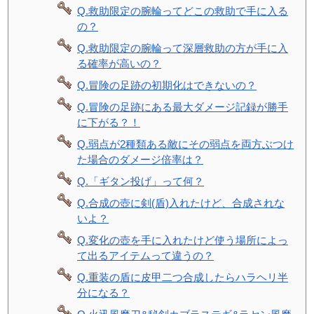
Q.救助限定の腕輪ってどこの救助で手に入る
の？
Q.救助限定の腕輪って深層救助の方が手に入
る確率が高いの？
Q.冒険の足跡の初期化はできないの？
Q.冒険の足跡にある最大ダメージ記録が勝手
に下がる？！
Q.弱点が2種類ある敵にその弱点を両方ぶつけ
た場合のダメージ倍率は？
Q.「ギタン投げ」って何？
Q.合成の壺に剣(盾)入れたけど、合成されな
いよ？
Q.変化の壺を手に入れたけど使う場所によっ
て出るアイテムって違うの？
Q.重装の盾に皮甲二つ合成したらハラヘリ半
分になる？