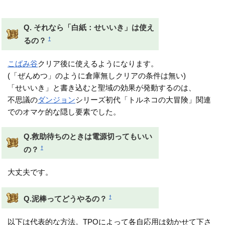
できるはず
Q. それなら「白紙：せいいき」は使え
†
るの？
こばみ谷
クリア後に使えるようになります。
(「ぜんめつ」のように倉庫無しクリアの条件は無い)
「せいいき」と書き込むと聖域の効果が発動するのは、
不思議の
ダンジョン
シリーズ初代「トルネコの大冒険」関連
でのオマケ的な隠し要素でした。
Q.救助待ちのときは電源切ってもいい
†
の？
大丈夫です。
†
Q.泥棒ってどうやるの？
以下は代表的な方法。TPOによって各自応用は効かせて下さ