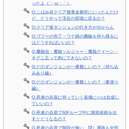
ったよ（´・ω・｀）
Q.こばみ谷クリア後黄金都市にいったんだけ
ど、どうやって渓谷の宿場に戻るの？
Q:クリア後ダンジョンの行き方が分からん
Q:ブフーの包丁・ワナ師の腕輪を持ち帰るに
はどうすればいいの？
Q:魔蝕虫・魔蝕ソルジャー・魔蝕クイーン・
キグニ王って肉にできないの？
Q:どのダンジョンが一番難しいの？（持ち込
みあり編）
Q:どのダンジョンが一番難しいの？（素潜り
編）
Q.死者の谷底に持っていく装備に○○は合成し
ていいの？
Q.死者の谷底で50Fループ中に救助依頼を出
すとどうなるの？
Q.死者の谷底で階段が無い、隠し通路も全部