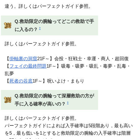
違う。詳しくはパーフェクトガイド参照。
Q.救助限定の腕輪ってどこの救助で手
†
に入るの？
詳しくはパーフェクトガイド参照。
【
掛軸裏の洞窟
21F～】会投・狂戦士・幸運・商人・超回復
【
フェイの最終問題
1F～】吸毒・吸夢・吸乱・毒夢・乱毒・
乱夢
【
死者の谷底
1F～】呪いよけ・まもり
Q.救助限定の腕輪って深層救助の方が
†
手に入る確率が高いの？
詳しくはパーフェクトガイド参照。
パーフェクトガイドによれば入手確率は5段階あり，最も高い
を5，最も低いを1とすると救助限定の腕輪の入手確率は階層