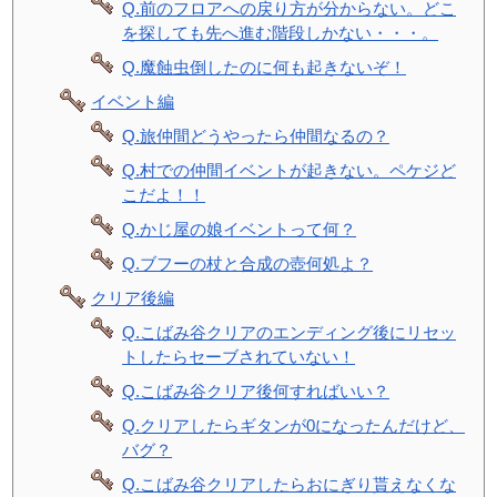
Q.前のフロアへの戻り方が分からない。どこ
を探しても先へ進む階段しかない・・・。
Q.魔蝕虫倒したのに何も起きないぞ！
イベント編
Q.旅仲間どうやったら仲間なるの？
Q.村での仲間イベントが起きない。ペケジど
こだよ！！
Q.かじ屋の娘イベントって何？
Q.ブフーの杖と合成の壺何処よ？
クリア後編
Q.こばみ谷クリアのエンディング後にリセッ
トしたらセーブされていない！
Q.こばみ谷クリア後何すればいい？
Q.クリアしたらギタンが0になったんだけど、
バグ？
Q.こばみ谷クリアしたらおにぎり貰えなくな