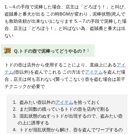
1.～4.の手段で泥棒した場合、店主は「どろぼう！」と叫び、
盗賊番と番犬が出る この時BGMが変わり，泥棒状態(死んで
も救助依頼が出来ない)になります 5.～7.の手段で泥棒した場
合、店主は「どろぼう！」と叫ばない為、盗賊番と番犬は出
ない
†
Q.トドの壺で泥棒ってどうやるの？
トドの壺は店外から使用することにより、直線上にある
アイ
テム
(壺以外)を盗んでこれる この方法で
アイテム
を盗んだ場
合，店主は何も言わない(襲ってこない) 壺を盗む場合は若干
テクニックが必要で
盗みたい壺以外の
アイテム
を拾っておく
まだ回数の残っているトドの壺を店内で割る
混乱状態のぬすっトドが出現するので、盗みたい壺
の上に誘導する
トドが混乱状態から解け、壺を盗んでワープするの