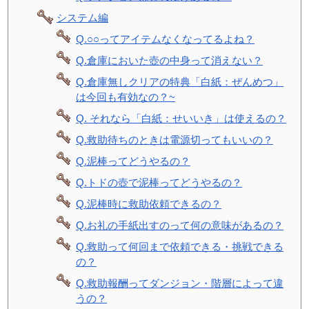
システム編
Q.○○ってアイテムなくなってるよね？
Q.倉庫においた壺の中身って消えない？
Q.倉庫無しクリアの特典「白紙：ぜんめつ」
は今回も有効なの？~
Q. それなら「白紙：せいいき」は使えるの？
Q.救助待ちのときは電源切ってもいいの？
Q.泥棒ってどうやるの？
Q.トドの壺で泥棒ってどうやるの？
Q.泥棒時に救助依頼できるの？
Q.お礼の手紙出すのって何の意味があるの？
Q.救助って何回まで依頼できる・挑戦できる
の？
Q.救助報酬ってダンジョン・階層によって違
うの？