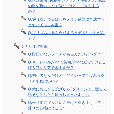
Q.火迅風魔刀&秘剣カブラステギ&ラセン風魔
の盾&壊れないつるはしはどこで入手する
の？
Q.壊れないつるはしをメイン武器に合成する
とヤバイって本当？
Q.プリズムの盾を合成するとデメリットがあ
る？
シナリオ攻略編
Q.階段がないフロアがあるんだけどバグ？
Q.今、レベルが○○で装備が○○なんですけどこ
ばみ谷クリアできますか？
Q.初心者なんだけど、どうやってこばみ谷ク
リアすればいい？
Q.犬におにぎり投げたら2ダメージで、慌てて
話そうとしたら斬っちゃったよ...orz
Q.一旦街に戻りたいんだけど引き上げ・持ち
帰りの巻物はどこに？