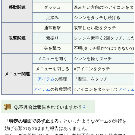
移動関連
ダッシュ
進みたい方向の>>アイコンをタ
足踏み
シレンをタッチし続ける
通常攻撃
攻撃したい敵をタッチ
攻撃関連
素振り
シレンを素早く2回タッチ、ま
矢を撃つ
不明(タッチ操作ではできない?)
メニューを開く
シレンを軽くタッチ
メニューを閉じる
×アイコンをタッチ
メニュー関連
アイテム
の整理
「整理」をタッチ
アイテム
の複数選択
○アイコンをタッチして
アイテ
†
Q.不具合は報告されていますか？
「
特定の場面で必ず止まる
」といったようなゲームの進行を
妨げる類のものはまだ報告はありません。