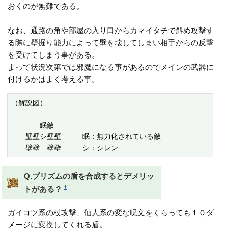
おくのが無難である。
なお、通路の角や部屋の入り口からカマイタチで斜め攻撃す
る際に壁掘り能力によって壁を壊してしまい相手からの反撃
を受けてしまう事がある。
よって状況次第では邪魔になる事があるのでメインの武器に
付けるかはよく考える事。
（解説図）

　　　　眠敵　　　　

　　壁壁シ壁壁　　　眠：無力化されている敵

　　壁壁　壁壁　　　シ：シレン
Q.プリズムの盾を合成するとデメリッ
†
トがある？
ガイコツ系の杖攻撃、仙人系の変な呪文をくらっても１０ダ
メージに変換してくれる盾。