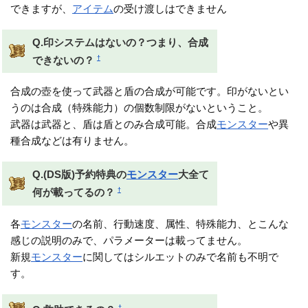
できますが、
アイテム
の受け渡しはできません
Q.印システムはないの？つまり、合成
†
できないの？
合成の壺を使って武器と盾の合成が可能です。印がないとい
うのは合成（特殊能力）の個数制限がないということ。
武器は武器と、盾は盾とのみ合成可能。合成
モンスター
や異
種合成などは有りません。
Q.(DS版)予約特典の
モンスター
大全て
†
何が載ってるの？
各
モンスター
の名前、行動速度、属性、特殊能力、とこんな
感じの説明のみで、パラメーターは載ってません。
新規
モンスター
に関してはシルエットのみで名前も不明で
す。
†