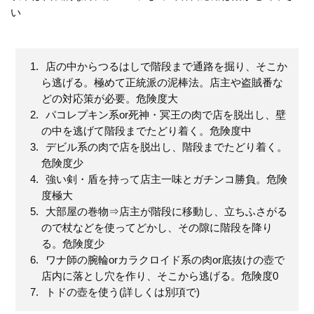
い
店の中からつるはしで階段まで通路を掘り、そこか
ら逃げる。極めて正統派の泥棒法。店主や盗賊番な
どの対応策が必要。危険度大
パコレプキン系or死神・冥王の肉で店を脱出し、壁
の中を逃げて階段までたどり着く。危険度中
デビル系の肉で店を脱出し、階段までたどり着く。
危険度少
強い剣・盾を持って店主一味とガチンコ勝負。危険
度極大
大部屋の巻物⇒店主が階段に移動し、立ちふさがる
ので杖などを使ってどかし、その隙に階段を降り
る。危険度少
ワナ師の腕輪orカラクロイド系の肉or底抜けの壺で
店内に落とし穴を作り、そこから逃げる。危険度0
トドの壺を使う(詳しくは別項で)