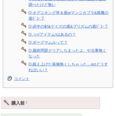
調べたけど無い
Q.キグニキング斧＆盾orマンジカブラ&風魔の
盾ﾄﾞｺｰ？
Q.必中の剣&ゲイズの盾&プリズムの盾ﾄﾞｺｰ？
Q. ○○(アイテム)はあるの？
Q.ボーグマムルって？
Q.最終問題クリアしちまったよ、やる事無く
なった
Q.鍛え上げた装備無くしちゃった…orzどうす
ればいい？
コメント
購入前
†