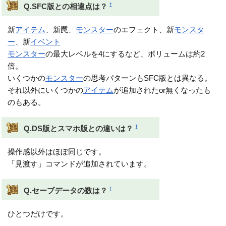
†
Q.SFC版との相違点は？
新
アイテム
、新罠、
モンスター
のエフェクト、新
モンスタ
ー
、新
イベント
モンスター
の最大レベルを4にするなど、ボリュームは約2
倍。
いくつかの
モンスター
の思考パターンもSFC版とは異なる。
それ以外にいくつかの
アイテム
が追加されたor無くなったも
のもある。
†
Q.DS版とスマホ版との違いは？
操作感以外はほぼ同じです。
「見渡す」コマンドが追加されています。
†
Q.セーブデータの数は？
ひとつだけです。