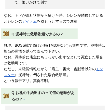
で、追いかけて倒す
なお、トドが混乱状態から解けた時、シレンが隣接している
とシレンの
アイテム
を盗もうとするので注意
†
Q.泥棒時に救助依頼できるの？
無理。BOSS戦で負けた時(TM30Fなど)も無理です。泥棒時は
相当の覚悟を以って臨んで下さい。
なお、泥棒前に店主にちょっかい出すなどして死亡した場合
は救助可です。
ただし、未確認情報ながら「店主・番犬・盗賊番以外の
モン
スター
に泥棒時に倒された場合救助可」
という報告アリ。真偽不明。
Q.お礼の手紙出すのって何の意味があ
†
るの？