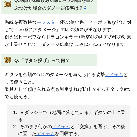
Q.弱点が2種類ある敵にその弱点を両方
†
ぶつけた場合のダメージ倍率は？
系統を複数持つ
モンスター
(死の使い系、ヒーポフ系など)に対
して「○○系に大ダメージ」の印の効果が重なります。
例えばヒーポフならドラゴンキラー+斬空剣の両方の印の効果
が上乗せされて、ダメージ倍率は 1.5×1.5=2.25 となります。
†
Q.「ギタン投げ」って何？
ギタンを金額の1/10のダメージを与えられる攻撃
アイテム
と
して使うこと。
道具として預けられる点も利用すれば机山タイムアタックetc
でも使える。
Ｂダッシュで（地面に落ちている）ギタンの上に乗
る
そのまま何かの
アイテム
と『交換』を選ぶ。その後
に置いた
アイテム
を回収する。