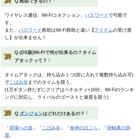
Q.救助できるの？
ワイヤレス通信、Wi-Fiコネクション、
パスワード
で可能で
す。
また、
パスワード
救助はWi-Fi救助と違い【
アイテム
の受け渡
し】が出来ません！
Q.(DS版)Wi-Fiで何が出来るの？タイム
†
アタックって？
タイムアタックは、持ち込み１つ(壺に入れて複数持ち込み可)
で
こばみ谷
までのタイムを競う。
(1万ギタン持たずにクリアはペナルティ+10分、Wi-Fiのランキ
ングに対応し、ライバルのゴーストと速度を競う)
†
Q.
ダンジョン
はどれだけあるの？
「
宿場への道
」「
こばみ谷
」「
食神のほこら
」「
掛軸裏の洞
窟
」