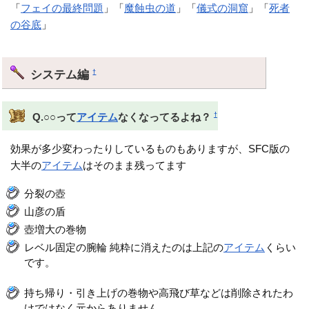
「
フェイの最終問題
」「
魔蝕虫の道
」「
儀式の洞窟
」「
死者
の谷底
」
システム編
†
†
Q.○○って
アイテム
なくなってるよね？
効果が多少変わったりしているものもありますが、SFC版の
大半の
アイテム
はそのまま残ってます
分裂の壺
山彦の盾
壺増大の巻物
レベル固定の腕輪 純粋に消えたのは上記の
アイテム
くらい
です。
持ち帰り・引き上げの巻物や高飛び草などは削除されたわ
けではなく元からありません。