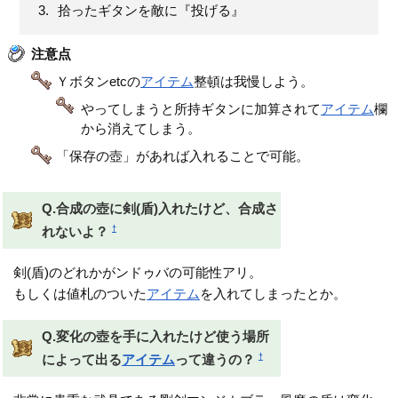
拾ったギタンを敵に『投げる』
注意点
Ｙボタンetcの
アイテム
整頓は我慢しよう。
やってしまうと所持ギタンに加算されて
アイテム
欄
から消えてしまう。
「保存の壺」があれば入れることで可能。
Q.合成の壺に剣(盾)入れたけど、合成さ
†
れないよ？
剣(盾)のどれかがンドゥバの可能性アリ。
もしくは値札のついた
アイテム
を入れてしまったとか。
Q.変化の壺を手に入れたけど使う場所
†
によって出る
アイテム
って違うの？