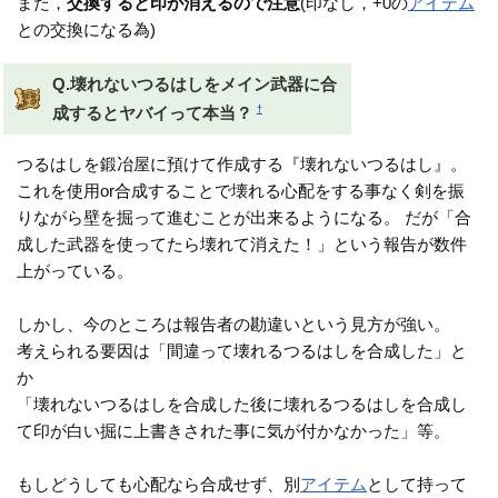
また，
交換すると印が消えるので注意
(印なし，+0の
アイテム
との交換になる為)
Q.壊れないつるはしをメイン武器に合
†
成するとヤバイって本当？
つるはしを鍛冶屋に預けて作成する『壊れないつるはし』。
これを使用or合成することで壊れる心配をする事なく剣を振
りながら壁を掘って進むことが出来るようになる。 だが「合
成した武器を使ってたら壊れて消えた！」という報告が数件
上がっている。
しかし、今のところは報告者の勘違いという見方が強い。
考えられる要因は「間違って壊れるつるはしを合成した」と
か
「壊れないつるはしを合成した後に壊れるつるはしを合成し
て印が白い掘に上書きされた事に気が付かなかった」等。
もしどうしても心配なら合成せず、別
アイテム
として持って