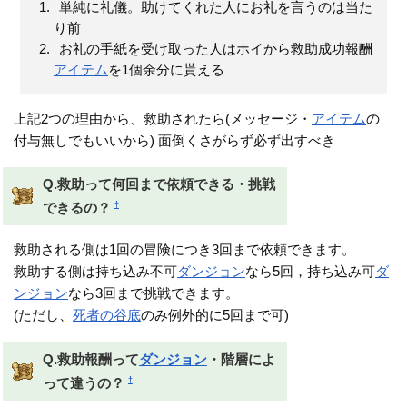
単純に礼儀。助けてくれた人にお礼を言うのは当た
り前
お礼の手紙を受け取った人はホイから救助成功報酬
アイテム
を1個余分に貰える
上記2つの理由から、救助されたら(メッセージ・
アイテム
の
付与無しでもいいから) 面倒くさがらず必ず出すべき
Q.救助って何回まで依頼できる・挑戦
†
できるの？
救助される側は1回の冒険につき3回まで依頼できます。
救助する側は持ち込み不可
ダンジョン
なら5回，持ち込み可
ダ
ンジョン
なら3回まで挑戦できます。
(ただし、
死者の谷底
のみ例外的に5回まで可)
Q.救助報酬って
ダンジョン
・階層によ
†
って違うの？