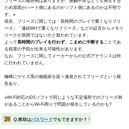
フリーズの報告例はありますが、接触不良などでも発生する
ため原因がハード側にあるのかソフト側にあるのかは不明で
す。※
現在、フリーズに関しては「長時間のプレイで重くなりフリ
ーズ」「連続MHで重くなりフリーズ」などの証言からメモリ
リークが原因ではないかと疑われています。
よって
長時間のプレイを行わず、こまめに中断する
ことであ
る程度の予防が出来る可能性があります。
なお、フリーズに関してメーカーからの公式アナウンスは特
に行われていません。
極稀にゲイズ系の催眠術を延々連発されてフリーズという報
告あり。
※Wi-Fi対応のDSソフトで同じような不定場所でのフリーズ例
があることからWi-Fi周りで問題が発生しているのかも?
†
Q.救助は
パスワード
でもできますか？