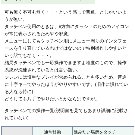
可も無く不可も無く・・・という感じで普通、としかいいよ
うが無い。
タッチペン使用のときは、8方向にダッシュのためのアイコン
が常に表示されるためやや邪魔。
メニューにしてもタッチペン用にメニュー周りのインタフェ
ースを作り直しているわけではないので特別操作しやすいと
いう訳でもなく・・・。
結局タッチペンでも一応操作できますよ程度のもので、操作
系統が洗練されているとは言い難い。
シレンには慎重なプレイが求められることも多いため、普通
に十字キーでやったほうがやりやすいです。(旧作に慣れてい
る人なら特に)
どうしても片手でやりたいとかなら別ですが。
タッチペンでの操作一覧(説明書を見てもあまり詳細に記載さ
れていない)
通常移動
進みたい場所をタッチ