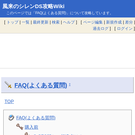
風来のシレンDS攻略Wiki
このページでは「FAQ(よくある質問)」について攻略しています。
[
トップ
|
一覧
|
最終更新
|
検索
|
ヘルプ
] [
ページ編集
|
新規作成
|
差分
|
過去ログ
] [
ログイン
]
FAQ(よくある質問)
†
TOP
FAQ(よくある質問)
購入前