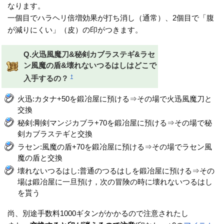
なります。
一個目でハラヘリ倍増効果が打ち消し（通常）、2個目で「腹
が減りにくい」（皮）の印がつきます。
Q.火迅風魔刀&秘剣カブラステギ&ラセ
ン風魔の盾&壊れないつるはしはどこで
†
入手するの？
火迅:カタナ+50を鍛冶屋に預ける⇒その場で火迅風魔刀と
交換
秘剣:剛剣マンジカブラ+70を鍛冶屋に預ける⇒その場で秘
剣カブラステギと交換
ラセン:風魔の盾+70を鍛冶屋に預ける⇒その場でラセン風
魔の盾と交換
壊れないつるはし:普通のつるはしを鍛冶屋に預ける⇒その
場は鍛冶屋に一旦預け，次の冒険の時に壊れないつるはし
を貰う
尚、別途手数料1000ギタンがかかるので注意されたし