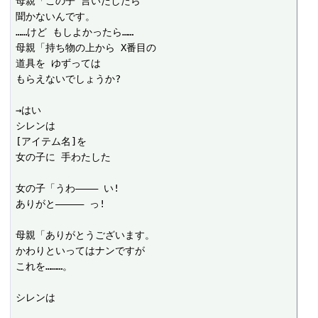
母親「この子 言いだしたら

聞かないんです。

……けど もしよかったら……

母親「持ち物の上から X番目の

道具を ゆずっては

もらえないでしょうか?

→はい

シレンは

[アイテム名]を

女の子に 手わたした

女の子「うわ―――― い! 

ありがと――――― っ!

母親「ありがとうございます。

かわりといってはナンですが

これを………。

シレンは
