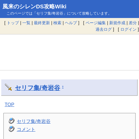
風来のシレンDS攻略Wiki
このページでは「セリフ集/奇岩谷」について攻略しています。
[
トップ
|
一覧
|
最終更新
|
検索
|
ヘルプ
] [
ページ編集
|
新規作成
|
差分
|
過去ログ
] [
ログイン
]
セリフ集/奇岩谷
†
TOP
セリフ集/奇岩谷
コメント