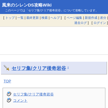
風来のシレンDS攻略Wiki
このページでは「セリフ集/クリア後奇岩谷」について攻略しています。
[
トップ
|
一覧
|
最終更新
|
検索
|
ヘルプ
] [
ページ編集
|
新規作成
|
差分
|
過去ログ
] [
ログイン
]
セリフ集/クリア後奇岩谷
†
TOP
セリフ集/クリア後奇岩谷
コメント