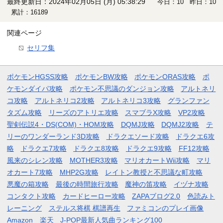
最終更新日：2024年02月05日 (月) 05:38:29
今日：10 昨日：10
累計：16189
関連ページ
セリフ集
ポケモンHGSS攻略
ポケモンBW攻略
ポケモンORAS攻略
ポ
ケモンダイパ攻略
ポケモン不思議のダンジョン攻略
アルトネリ
コ攻略
アルトネリコ2攻略
アルトネリコ3攻略
グランファン
タズム攻略
リーズのアトリエ攻略
スマブラX攻略
VP2攻略
聖剣伝説4・DS(COM)・HOM攻略
DQMJ攻略
DQMJ2攻略
テ
リーのワンダーランド3D攻略
ドラクエソード攻略
ドラクエ6攻
略
ドラクエ7攻略
ドラクエ8攻略
ドラクエ9攻略
FF12攻略
風来のシレン攻略
MOTHER3攻略
マリオカートWii攻略
マリ
オカート7攻略
MHP2G攻略
レイトン教授と不思議な町攻略
悪魔の箱攻略
最後の時間旅行攻略
魔神の笛攻略
イヅナ攻略
コンタクト攻略
カードヒーロー攻略
ZAPAブログ2.0
色読みト
レーニング
ステルス将棋 棋譜再生
ファミコンのプレイ画像
Amazon
楽天
J-POP最新人気曲ランキング100