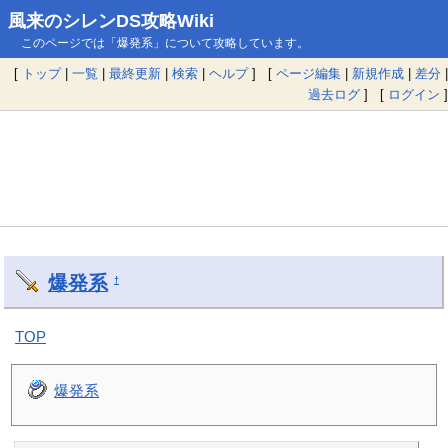
風来のシレンDS攻略Wiki
このページでは「爆発系」について攻略しています。
[
トップ
|
一覧
|
最終更新
|
検索
|
ヘルプ
] [
ページ編集
|
新規作成
|
差分
|
過去ログ
] [
ログイン
]
爆発系
†
TOP
爆発系