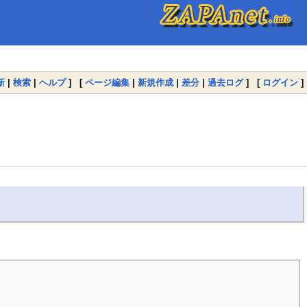
新
|
検索
|
ヘルプ
] [
ページ編集
|
新規作成
|
差分
|
過去ログ
] [
ログイン
]