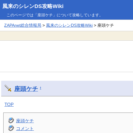
風来のシレンDS攻略Wiki
このページでは「座頭ケチ」について攻略しています。
ZAPAnet総合情報局
>
風来のシレンDS攻略Wiki
> 座頭ケチ
座頭ケチ
†
TOP
座頭ケチ
コメント