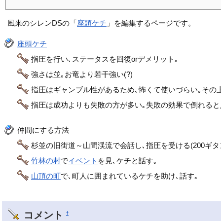
風来のシレンDSの「
座頭ケチ
」を編集するページです。
座頭ケチ
指圧を行い､ステータスを回復orデメリット｡
強さは並｡お竜より若干強い(?)
指圧はギャンブル性があるため､怖くて使いづらい｡その
指圧は成功よりも失敗の方が多い｡失敗の効果で倒れると
仲間にする方法
杉並の旧街道～山間渓流で会話し､指圧を受ける(200ギタ
竹林の村
で
イベント
を見､ケチと話す｡
山頂の町
で､町人に囲まれているケチを助け､話す｡
コメント
†