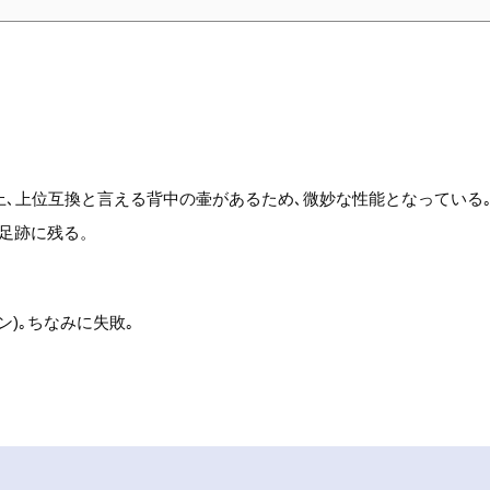
上､上位互換と言える背中の壷があるため､微妙な性能となっている
足跡に残る。
ン)｡ちなみに失敗｡