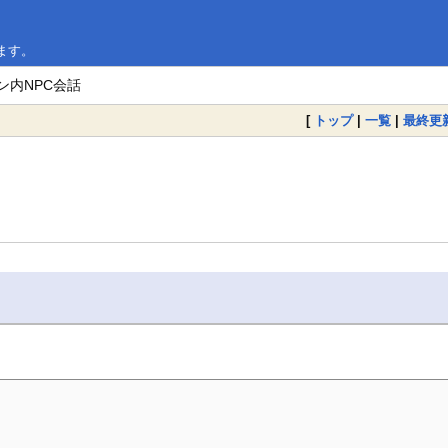
ます。
ン内NPC会話
[
トップ
|
一覧
|
最終更