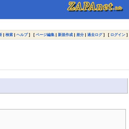
新
|
検索
|
ヘルプ
] [
ページ編集
|
新規作成
|
差分
|
過去ログ
] [
ログイン
]