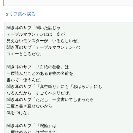
セリフ集へ戻る
聞き耳のサブ「聞いた話じゃ

テーブルマウンテンには　姿が

見えないモンスターが　いるらしいぜ。

聞き耳のサブ「テーブルマウンテンって

コエーところだな。

聞き耳のサブ「『白紙の巻物』は

一度読んだことのある巻物の名前を

書いて　使うんだ。

聞き耳のサブ「『真空斬り』にも『おはらい』にも

なるんだから　すごくベンリだぜ。

聞き耳のサブ「ただし　一度書いてしまったら

二度と書き直せないから

気をつけな。

聞き耳のサブ「『腕輪』は

一度はめると　はずすまで
