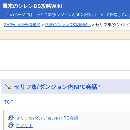
風来のシレンDS攻略Wiki
このページでは「セリフ集/ダンジョン内NPC会話」について攻略してい
ZAPAnet総合情報局
>
風来のシレンDS攻略Wiki
> セリフ集/ダンジョ
セリフ集/ダンジョン内NPC会話
†
TOP
セリフ集/ダンジョン内NPC会話
コメント