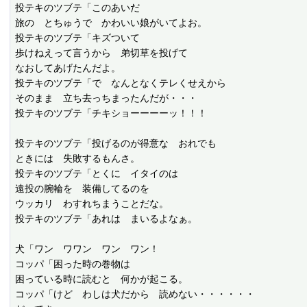
投テキのツブテ「このあいだ

旅の　とちゅうで　かわいい娘がいてよお。

投テキのツブテ「キズついて

歩けねえって言うから　弟切草を投げて

なおしてあげたんだよ。

投テキのツブテ「で　なんとなくテレくせえから

そのまま　立ち去っちまったんだが・・・

投テキのツブテ「チキショーーーーッ！！！

投テキのツブテ「投げるのが得意な　おれでも

ときには　失敗するもんさ。

投テキのツブテ「とくに　イタイのは

遠投の腕輪を　装備してるのを

ウッカリ　わすれちまうことだな。

投テキのツブテ「あれは　まいるよなぁ。

犬「ワン　ワワン　ワン　ワン！

コッパ「困った時の巻物は

困っている時に読むと　何かが起こる。

コッパ「けど　わしは犬だから　読めない・・・・・・
