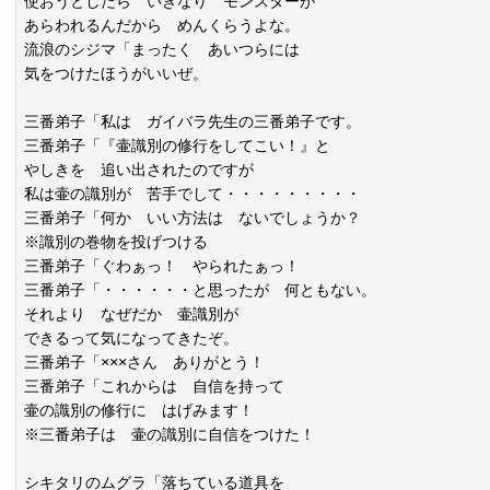
使おうとしたら　いきなり　モンスターが

あらわれるんだから　めんくらうよな。

流浪のシジマ「まったく　あいつらには

気をつけたほうがいいぜ。

三番弟子「私は　ガイバラ先生の三番弟子です。

三番弟子「『壷識別の修行をしてこい！』と

やしきを　追い出されたのですが

私は壷の識別が　苦手でして・・・・・・・・・

三番弟子「何か　いい方法は　ないでしょうか？

※識別の巻物を投げつける

三番弟子「ぐわぁっ！　やられたぁっ！

三番弟子「・・・・・・と思ったが　何ともない。

それより　なぜだか　壷識別が

できるって気になってきたぞ。

三番弟子「×××さん　ありがとう！

三番弟子「これからは　自信を持って

壷の識別の修行に　はげみます！

※三番弟子は　壷の識別に自信をつけた！

シキタリのムグラ「落ちている道具を
