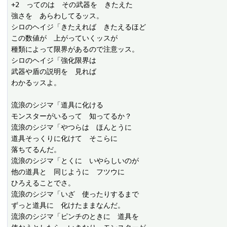
+2　ってのは　その武器を　きたえた

強さを　あらわしてるッス。

シロのヘイジ「きたえれば　きたえるほど

この数値が　上がっていくッスが

種類によって限界があるので注意ッス。

シロのヘイジ「強化限界は

武器や盾の説明を　見れば

わかるッスよ。

流浪のシジマ「道具に化ける

モンスターがいるって　知ってるか？

流浪のシジマ「やつらは　ほんとうに

道具そっくりに化けて　そこらに

落ちてるんだ。

流浪のシジマ「とくに　いやらしいのが

他の道具と　同じように　フツウに

ひろえることでさ。

流浪のシジマ「いざ　使ったりするまで

ずっと道具に　化けたままなんだ。

流浪のシジマ「ピンチのときに　道具を
