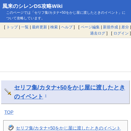
風来のシレンDS攻略Wiki
このページでは「セリフ集/カタナ+50をかじ屋に渡したときのイベント」に
ついて攻略しています。
[
トップ
|
一覧
|
最終更新
|
検索
|
ヘルプ
] [
ページ編集
|
新規作成
|
差分
|
過去ログ
] [
ログイン
]
セリフ集/カタナ+50をかじ屋に渡したとき
のイベント
†
TOP
セリフ集/カタナ+50をかじ屋に渡したときのイベント