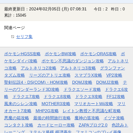
最終更新日：2024年02月05日 (月) 07:08:31
今日：2 昨日：0
累計：15045
関連ページ
セリフ集
ポケモンHGSS攻略
ポケモンBW攻略
ポケモンORAS攻略
ポ
ケモンダイパ攻略
ポケモン不思議のダンジョン攻略
アルトネリ
コ攻略
アルトネリコ2攻略
アルトネリコ3攻略
グランファン
タズム攻略
リーズのアトリエ攻略
スマブラX攻略
VP2攻略
聖剣伝説4・DS(COM)・HOM攻略
DQMJ攻略
DQMJ2攻略
テ
リーのワンダーランド3D攻略
ドラクエソード攻略
ドラクエ6攻
略
ドラクエ7攻略
ドラクエ8攻略
ドラクエ9攻略
FF12攻略
風来のシレン攻略
MOTHER3攻略
マリオカートWii攻略
マリ
オカート7攻略
MHP2G攻略
レイトン教授と不思議な町攻略
悪魔の箱攻略
最後の時間旅行攻略
魔神の笛攻略
イヅナ攻略
コンタクト攻略
カードヒーロー攻略
ZAPAブログ2.0
色読みト
レーニング
ステルス将棋 棋譜再生
ファミコンのプレイ画像