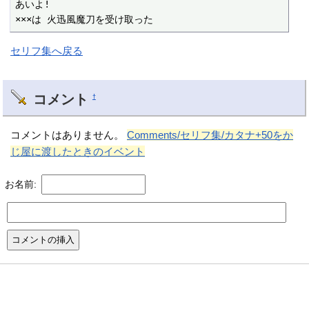
あいよ!

×××は 火迅風魔刀を受け取った
セリフ集へ戻る
コメント
†
コメントはありません。
Comments/セリフ集/カタナ+50をか
じ屋に渡したときのイベント
お名前: