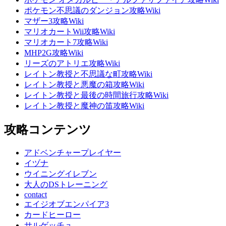
ポケモン不思議のダンジョン攻略Wiki
マザー3攻略Wiki
マリオカートWii攻略Wiki
マリオカート7攻略Wiki
MHP2G攻略Wiki
リーズのアトリエ攻略Wiki
レイトン教授と不思議な町攻略Wiki
レイトン教授と悪魔の箱攻略Wiki
レイトン教授と最後の時間旅行攻略Wiki
レイトン教授と魔神の笛攻略Wiki
攻略コンテンツ
アドベンチャープレイヤー
イヅナ
ウイニングイレブン
大人のDSトレーニング
contact
エイジオブエンパイア3
カードヒーロー
サルゲッチュ