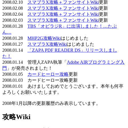
2008.02.10
スマブラX攻略＋ファンサイトWiki
更新
2008.02.08
スマブラX攻略＋ファンサイトWiki
更新
2008.02.04
スマブラX攻略＋ファンサイトWiki
更新
2008.02.03
スマブラX攻略＋ファンサイトWiki
更新
2008.01.28
TBS「オビラジR」に出演しました！…たぶ
ん…
2008.01.28
MHP2G攻略Wiki
はじめました
2008.01.27
スマブラX攻略Wiki
はじめました
2008.01.14
「ZAPA PDF READER DS」リリースしまし
た！
2008.01.14 管理人ZAPA執筆「
Adobe AIRプログラミング入
門
」が発売されました！
2008.01.05
カードヒーロー攻略
更新
2008.01.03 カードヒーロー攻略更新
2008.01.01 あけましておめでとうございます。本年も何卒
よろしくお願いいたします。
2008年1月以降の更新履歴のみ表示しています。
攻略Wiki