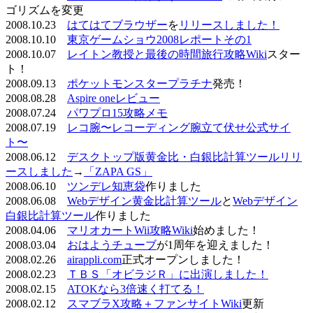
ゴリズムを変更
2008.10.23
はてはてブラウザー
を
リリースしました！
2008.10.10
東京ゲームショウ2008レポートその1
2008.10.07
レイトン教授と最後の時間旅行攻略Wiki
スター
ト！
2008.09.13
ポケットモンスタープラチナ
発売！
2008.08.28
Aspire oneレビュー
2008.07.24
パワプロ15攻略メモ
2008.07.19
レコ腕〜レコーディング腕立て伏せ公式サイ
ト〜
2008.06.12
デスクトップ版黄金比・白銀比計算ツールリリ
ースしました
→
「ZAPA GS」
2008.06.10
ツンデレ知恵袋
作りました
2008.06.08
Webデザイン黄金比計算ツール
と
Webデザイン
白銀比計算ツール
作りました
2008.04.06
マリオカートWii攻略Wiki
始めました！
2008.03.04
おはようチューブ
が1周年を迎えました！
2008.02.26
airappli.com
正式オープンしました！
2008.02.23
ＴＢＳ「オビラジＲ」に出演しました！
2008.02.15
ATOKなら3倍速く打てる！
2008.02.12
スマブラX攻略＋ファンサイトWiki
更新