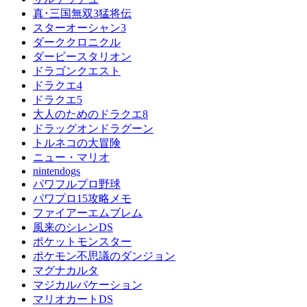
真･三国無双3猛将伝
スターオーシャン3
ダーククロニクル
ダービースタリオン
ドラゴンクエスト
ドラクエ4
ドラクエ5
大人のためのドラクエ8
ドラッグオンドラグーン
トルネコの大冒険
ニュー・マリオ
nintendogs
パワフルプロ野球
パワプロ15攻略メモ
ファイアーエムブレム
風来のシレンDS
ポケットモンスター
ポケモン不思議のダンジョン
マグナカルタ
マジカルバケーション
マリオカートDS