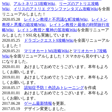
Wiki
、
アルトネリコ3攻略Wiki
、
リーズのアトリエ攻略
Wiki
、
イリスのアトリエ グランファンタズム攻略Wiki
を全面
リニューアルしました！
2020.05.28
レイトン教授と不思議な町攻略Wiki
、
レイトン
教授と悪魔の箱攻略Wiki
、
レイトン教授と最後の時間旅行攻
略Wiki
、
レイトン教授と魔神の笛攻略Wiki
を全面リニューア
ルしました！SSL化も実施しています。
2020.05.25
ドラゴンクエスト9攻略Wiki
を全面リニューアル
しました！
2020.05.21
マリオカートWii攻略Wiki
と
マリオカート7攻略
Wiki
を全面リニューアルしました！スマホから見やすいよう
になりました。
2020.01.01 あけましておめでとうございます。本年もよろ
しくお願いします。
2019.01.01 あけましておめでとうございます。本年もよろ
しくお願いします。
2018.05.17
認知症予防！色読みトレーニング
を作成
2018.01.01 あけましておめでとうございます。本年もよろ
しくお願いします。
2017.06.28
ゲーム最新情報
を更新。
2017.05.19 デザイン変更しました。