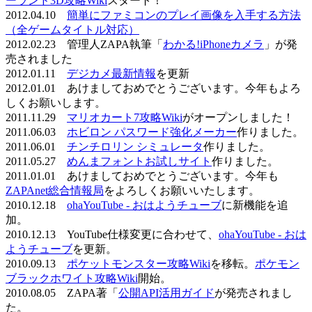
ーランド3D攻略Wiki
スタート！
2012.04.10
簡単にファミコンのプレイ画像を入手する方法
（全ゲームタイトル対応）
2012.02.23 管理人ZAPA執筆「
わかる!iPhoneカメラ
」が発
売されました
2012.01.11
デジカメ最新情報
を更新
2012.01.01 あけましておめでとうございます。今年もよろ
しくお願いします。
2011.11.29
マリオカート7攻略Wiki
がオープンしました！
2011.06.03
ホビロン パスワード強化メーカー
作りました。
2011.06.01
チンチロリン シミュレータ
作りました。
2011.05.27
めんまフォントお試しサイト
作りました。
2011.01.01 あけましておめでとうございます。今年も
ZAPAnet総合情報局
をよろしくお願いいたします。
2010.12.18
ohaYouTube - おはようチューブ
に新機能を追
加。
2010.12.13 YouTube仕様変更に合わせて、
ohaYouTube - おは
ようチューブ
を更新。
2010.09.13
ポケットモンスター攻略Wiki
を移転。
ポケモン
ブラックホワイト攻略Wiki
開始。
2010.08.05 ZAPA著「
公開API活用ガイド
が発売されまし
た。