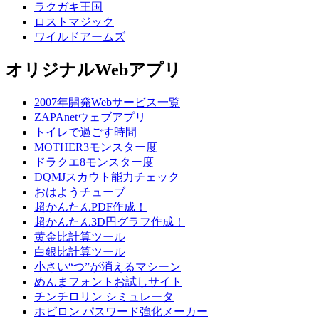
ラクガキ王国
ロストマジック
ワイルドアームズ
オリジナルWebアプリ
2007年開発Webサービス一覧
ZAPAnetウェブアプリ
トイレで過ごす時間
MOTHER3モンスター度
ドラクエ8モンスター度
DQMJスカウト能力チェック
おはようチューブ
超かんたんPDF作成！
超かんたん3D円グラフ作成！
黄金比計算ツール
白銀比計算ツール
小さい“つ”が消えるマシーン
めんまフォントお試しサイト
チンチロリン シミュレータ
ホビロン パスワード強化メーカー