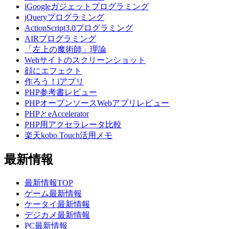
iGoogleガジェットプログラミング
jQueryプログラミング
ActionScript3.0プログラミング
AIRプログラミング
「左上の魔術師」理論
Webサイトのスクリーンショット
顔にエフェクト
作ろう！iアプリ
PHP参考書レビュー
PHPオープンソースWebアプリレビュー
PHPとeAccelerator
PHP用アクセラレータ比較
楽天kobo Touch活用メモ
最新情報
最新情報TOP
ゲーム最新情報
ケータイ最新情報
デジカメ最新情報
PC最新情報