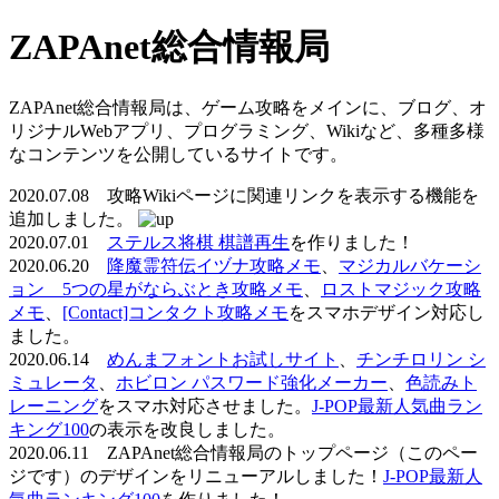
ZAPAnet総合情報局
ZAPAnet総合情報局は、ゲーム攻略をメインに、ブログ、オ
リジナルWebアプリ、プログラミング、Wikiなど、多種多様
なコンテンツを公開しているサイトです。
2020.07.08 攻略Wikiページに関連リンクを表示する機能を
追加しました。
2020.07.01
ステルス将棋 棋譜再生
を作りました！
2020.06.20
降魔霊符伝イヅナ攻略メモ
、
マジカルバケーシ
ョン 5つの星がならぶとき攻略メモ
、
ロストマジック攻略
メモ
、
[Contact]コンタクト攻略メモ
をスマホデザイン対応し
ました。
2020.06.14
めんまフォントお試しサイト
、
チンチロリン シ
ミュレータ
、
ホビロン パスワード強化メーカー
、
色読みト
レーニング
をスマホ対応させました。
J-POP最新人気曲ラン
キング100
の表示を改良しました。
2020.06.11 ZAPAnet総合情報局のトップページ（このペー
ジです）のデザインをリニューアルしました！
J-POP最新人