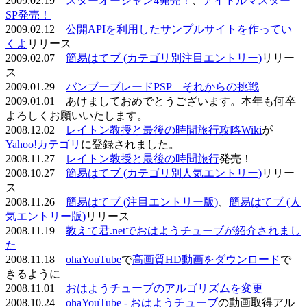
2009.02.19
スターオーシャン4発売！
、
アイドルマスター
SP発売！
2009.02.12
公開APIを利用したサンプルサイトを作ってい
くよ
リリース
2009.02.07
簡易はてブ (カテゴリ別注目エントリー)
リリー
ス
2009.01.29
バンブーブレードPSP それからの挑戦
2009.01.01 あけましておめでとうございます。本年も何卒
よろしくお願いいたします。
2008.12.02
レイトン教授と最後の時間旅行攻略Wiki
が
Yahoo!カテゴリ
に登録されました。
2008.11.27
レイトン教授と最後の時間旅行
発売！
2008.10.27
簡易はてブ (カテゴリ別人気エントリー)
リリー
ス
2008.11.26
簡易はてブ (注目エントリー版)
、
簡易はてブ (人
気エントリー版)
リリース
2008.11.19
教えて君.netでおはようチューブが紹介されまし
た
2008.11.18
ohaYouTube
で
高画質HD動画をダウンロード
で
きるように
2008.11.01
おはようチューブのアルゴリズムを変更
2008.10.24
ohaYouTube - おはようチューブ
の動画取得アル