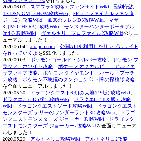
気曲ランキング100
を作りました！
2020.06.09
スマブラX攻略＋ファンサイトWiki
、
聖剣伝説
4・DS(COM)・HOM攻略Wiki
、
FF12（ファイナルファンタ
ジー12）攻略Wiki
、
風来のシレンDS攻略Wiki
、
マザー
3（MOTHER3）攻略Wiki
、
モンスターハンターポータブル
2nd G 攻略Wiki
、
ヴァルキリープロファイル2攻略Wiki
のリニ
ューアルしました！
2020.06.04
airappli.com
、
公開APIを利用したサンプルサイト
を作っていくよ
をSSL化しました。
2020.06.03
ポケモン ゴールド・シルバー攻略
、
ポケモン ブ
ラック・ホワイト攻略
、
ポケモン オメガルビー・アルファ
サファイア攻略
、
ポケモン ダイヤモンド・パール・プラチ
ナ攻略
、
ポケモン不思議のダンジョン 時・闇の探検隊攻略
を全面リニューアルしました！
2020.05.30
ドラゴンクエスト6 幻の大地(DS版) 攻略Wiki
、
ドラクエ7（3DS版）攻略Wiki
、
ドラクエ8（3DS版）攻略
Wiki
、
ドラゴンクエストソード攻略Wiki
、
ドラゴンクエスト
モンスターズ テリーのワンダーランド3D攻略Wiki
、
ドラゴ
ンクエストモンスターズ ジョーカー攻略Wiki
、
ドラゴンク
エストモンスターズ ジョーカー2攻略Wiki
を全面リニューア
ルしました！
2020.05.29
アルトネリコ攻略Wiki
、
アルトネリコ2攻略