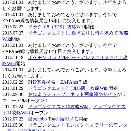
2017.01.01 あけましておめでとうございます。本年もよろ
しくお願いします。
2016.01.01 あけましておめでとうございます。今年で
ZAPAnet総合情報局は15年目に突入します。
2015.08.27
ドラクエ8（3DS）攻略Wiki
開始
2015.07.27
ドラゴンクエスト11 過ぎ去りし時を求めて 攻略
Wiki
開始
2015.01.01 あけましておめでとうございます。今年で
ZAPAnet総合情報局は14年目に突入します。
2014.11.18
ポケモン オメガルビー・アルファサファイア攻
略Wiki
開始
2014.01.01 あけましておめでとうございます。今年もよろ
しくお願いします。
2013.02.29
PHP関数検索：ZAPAnet
作成
2013.01.29
ドラゴンクエスト7（3DS版）攻略Wiki
開始
2012.09.30
おはようチューブ：ネット画像縮小サイト
がリ
ニューアルオープン！
2012.07.24
ドラゴンクエスト10攻略Wiki
、
ドラゴンクエス
ト11攻略Wiki
オープン！
2012.07.23
楽天kobo Touch活用メモ
開始
2012.05.30
ドラゴンクエストモンスターズ テリーのワンダ