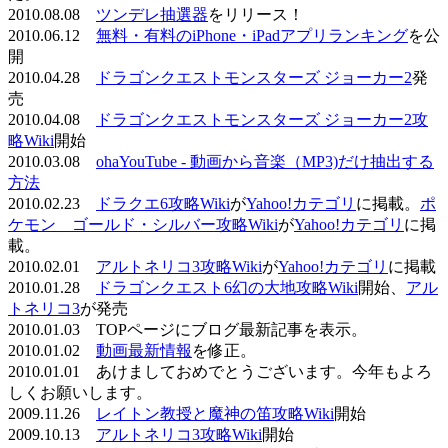
2010.08.08
ツンデレ抽選器
をリリース！
2010.06.12
無料・有料のiPhone・iPadアプリランキング
を公
開
2010.04.28
ドラゴンクエストモンスターズ ジョーカー2
発
売
2010.04.08
ドラゴンクエストモンスターズ ジョーカー2攻
略Wiki
開始
2010.03.08
ohaYouTube - 動画から音楽（MP3)だけ抽出する
方法
2010.02.23
ドラクエ6攻略Wiki
が
Yahoo!カテゴリ
に掲載。
ポ
ケモン ゴールド・シルバー攻略Wiki
が
Yahoo!カテゴリ
に掲
載。
2010.02.01
アルトネリコ3攻略Wiki
が
Yahoo!カテゴリ
に掲載
2010.01.28
ドラゴンクエスト6幻の大地攻略Wiki
開始、
アル
トネリコ3
が発売
2010.01.03 TOPページにブログ最新記事を表示。
2010.01.02
動画最新情報
を修正。
2010.01.01 あけましておめでとうございます。今年もよろ
しくお願いします。
2009.11.26
レイトン教授と魔神の笛攻略Wiki
開始
2009.10.13
アルトネリコ3攻略Wiki
開始