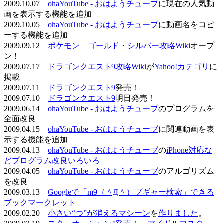
2009.10.07
ohaYouTube - おはようチューブ
に現在の人気動
画を表示する機能を追加
2009.10.05
ohaYouTube - おはようチューブ
に動画名をコピ
ーする機能を追加
2009.09.12
ポケモン ゴールド・シルバー攻略Wiki
オープ
ン！
2009.07.17
ドラゴンクエスト9攻略Wiki
が
Yahoo!カテゴリ
に
掲載
2009.07.11
ドラゴンクエスト9
発売！
2009.07.10
ドラゴンクエスト9
明日発売！
2009.06.14
ohaYouTube - おはようチューブ
のプログラムを
全面改良
2009.04.15
ohaYouTube - おはようチューブ
に関連動画を表
示する機能を追加
2009.04.13
ohaYouTube - おはようチューブ
の
iPhone対応な
どプログラム改良いろいろ
2009.04.05
ohaYouTube - おはようチューブ
のアルゴリズム
を改良
2009.03.13
Googleで「m9（＾Д＾）プギャー検索」できる
ブックマークレット
2009.02.20
小さい“つ”が消えるマシーン
を
作りました
。