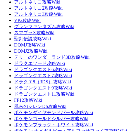
アルトネリコ攻略Wiki
アルトネリコ2攻略Wiki
アルトネリコ3攻略Wiki
VP2攻略Wiki
グランファンタズム攻略Wiki
スマブラX攻略Wiki
聖剣伝説攻略Wiki
DQMJ攻略Wiki
DQMJ2攻略Wiki
テリーのワンダーランド3D攻略Wiki
ドラクエソード攻略Wiki
ドラゴンクエスト6攻略Wiki
ドラゴンクエスト7攻略Wiki
ドラクエ8（3DS）攻略Wiki
ドラゴンクエスト9攻略Wiki
ドラゴンクエスト11攻略Wiki
FF12攻略Wiki
風来のシレンDS攻略Wiki
ポケモンダイヤモンドパール攻略Wiki
ポケモンゴールドシルバー攻略Wiki
ポケモンブラック・ホワイト攻略Wiki
ポケモン オメガルビー・アルファサファイア攻略Wiki