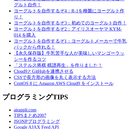
グルト自作！
ヨーグルトを自作するぞ4：R-1を種菌にヨーグルト作
り！
ヨーグルトを自作するぞ3：初めてのヨーグルト自作！
ヨーグルトを自作するぞ2：アイリスオーヤマ KYM-
014 を購入
ヨーグルトを自作するぞ1：ヨーグルトメーカーで牛乳
パックから作れる！
【永久保存版】牛乳苦手な人が美味しいマンゴーラッ
シーを作るコツ
「ステルス将棋 棋譜再生」を作りました！
Cloud9とGitHubを連携させる
CSSで長方形の画像を丸く表示する方法
CentOS 8 に Amazon AWS Cloud9 をインストール
プログラミングTIPS
airappli.com
TIPSまとめ2007
JSONPプログラミング
Google AJAX Feed API