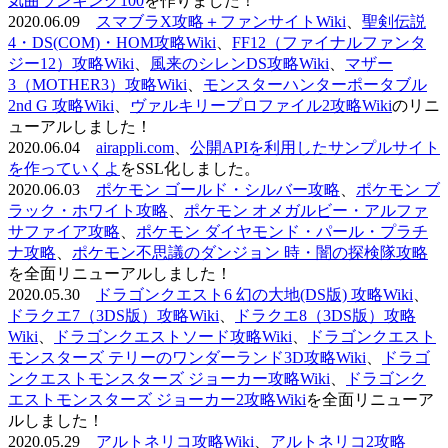
気曲ランキング100
を作りました！
2020.06.09
スマブラX攻略＋ファンサイトWiki
、
聖剣伝説
4・DS(COM)・HOM攻略Wiki
、
FF12（ファイナルファンタ
ジー12）攻略Wiki
、
風来のシレンDS攻略Wiki
、
マザー
3（MOTHER3）攻略Wiki
、
モンスターハンターポータブル
2nd G 攻略Wiki
、
ヴァルキリープロファイル2攻略Wiki
のリニ
ューアルしました！
2020.06.04
airappli.com
、
公開APIを利用したサンプルサイト
を作っていくよ
をSSL化しました。
2020.06.03
ポケモン ゴールド・シルバー攻略
、
ポケモン ブ
ラック・ホワイト攻略
、
ポケモン オメガルビー・アルファ
サファイア攻略
、
ポケモン ダイヤモンド・パール・プラチ
ナ攻略
、
ポケモン不思議のダンジョン 時・闇の探検隊攻略
を全面リニューアルしました！
2020.05.30
ドラゴンクエスト6 幻の大地(DS版) 攻略Wiki
、
ドラクエ7（3DS版）攻略Wiki
、
ドラクエ8（3DS版）攻略
Wiki
、
ドラゴンクエストソード攻略Wiki
、
ドラゴンクエスト
モンスターズ テリーのワンダーランド3D攻略Wiki
、
ドラゴ
ンクエストモンスターズ ジョーカー攻略Wiki
、
ドラゴンク
エストモンスターズ ジョーカー2攻略Wiki
を全面リニューア
ルしました！
2020.05.29
アルトネリコ攻略Wiki
、
アルトネリコ2攻略