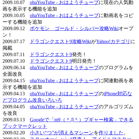
2009.10.07
ohaYouTube - おはようチューブ
に現在の人気動
画を表示する機能を追加
2009.10.05
ohaYouTube - おはようチューブ
に動画名をコピ
ーする機能を追加
2009.09.12
ポケモン ゴールド・シルバー攻略Wiki
オープ
ン！
2009.07.17
ドラゴンクエスト9攻略Wiki
が
Yahoo!カテゴリ
に
掲載
2009.07.11
ドラゴンクエスト9
発売！
2009.07.10
ドラゴンクエスト9
明日発売！
2009.06.14
ohaYouTube - おはようチューブ
のプログラムを
全面改良
2009.04.15
ohaYouTube - おはようチューブ
に関連動画を表
示する機能を追加
2009.04.13
ohaYouTube - おはようチューブ
の
iPhone対応な
どプログラム改良いろいろ
2009.04.05
ohaYouTube - おはようチューブ
のアルゴリズム
を改良
2009.03.13
Googleで「m9（＾Д＾）プギャー検索」できる
ブックマークレット
2009.02.20
小さい“つ”が消えるマシーン
を
作りました
。