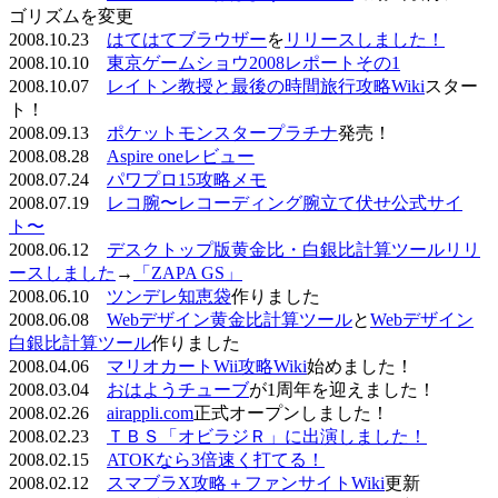
ゴリズムを変更
2008.10.23
はてはてブラウザー
を
リリースしました！
2008.10.10
東京ゲームショウ2008レポートその1
2008.10.07
レイトン教授と最後の時間旅行攻略Wiki
スター
ト！
2008.09.13
ポケットモンスタープラチナ
発売！
2008.08.28
Aspire oneレビュー
2008.07.24
パワプロ15攻略メモ
2008.07.19
レコ腕〜レコーディング腕立て伏せ公式サイ
ト〜
2008.06.12
デスクトップ版黄金比・白銀比計算ツールリリ
ースしました
→
「ZAPA GS」
2008.06.10
ツンデレ知恵袋
作りました
2008.06.08
Webデザイン黄金比計算ツール
と
Webデザイン
白銀比計算ツール
作りました
2008.04.06
マリオカートWii攻略Wiki
始めました！
2008.03.04
おはようチューブ
が1周年を迎えました！
2008.02.26
airappli.com
正式オープンしました！
2008.02.23
ＴＢＳ「オビラジＲ」に出演しました！
2008.02.15
ATOKなら3倍速く打てる！
2008.02.12
スマブラX攻略＋ファンサイトWiki
更新