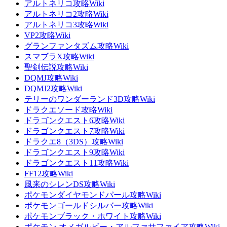
アルトネリコ攻略Wiki
アルトネリコ2攻略Wiki
アルトネリコ3攻略Wiki
VP2攻略Wiki
グランファンタズム攻略Wiki
スマブラX攻略Wiki
聖剣伝説攻略Wiki
DQMJ攻略Wiki
DQMJ2攻略Wiki
テリーのワンダーランド3D攻略Wiki
ドラクエソード攻略Wiki
ドラゴンクエスト6攻略Wiki
ドラゴンクエスト7攻略Wiki
ドラクエ8（3DS）攻略Wiki
ドラゴンクエスト9攻略Wiki
ドラゴンクエスト11攻略Wiki
FF12攻略Wiki
風来のシレンDS攻略Wiki
ポケモンダイヤモンドパール攻略Wiki
ポケモンゴールドシルバー攻略Wiki
ポケモンブラック・ホワイト攻略Wiki
ポケモン オメガルビー・アルファサファイア攻略Wiki