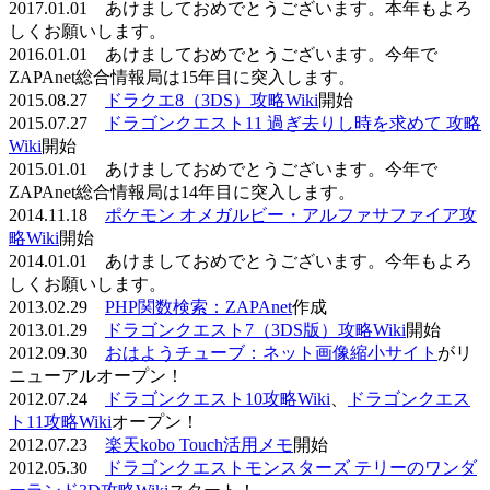
2017.01.01 あけましておめでとうございます。本年もよろ
しくお願いします。
2016.01.01 あけましておめでとうございます。今年で
ZAPAnet総合情報局は15年目に突入します。
2015.08.27
ドラクエ8（3DS）攻略Wiki
開始
2015.07.27
ドラゴンクエスト11 過ぎ去りし時を求めて 攻略
Wiki
開始
2015.01.01 あけましておめでとうございます。今年で
ZAPAnet総合情報局は14年目に突入します。
2014.11.18
ポケモン オメガルビー・アルファサファイア攻
略Wiki
開始
2014.01.01 あけましておめでとうございます。今年もよろ
しくお願いします。
2013.02.29
PHP関数検索：ZAPAnet
作成
2013.01.29
ドラゴンクエスト7（3DS版）攻略Wiki
開始
2012.09.30
おはようチューブ：ネット画像縮小サイト
がリ
ニューアルオープン！
2012.07.24
ドラゴンクエスト10攻略Wiki
、
ドラゴンクエス
ト11攻略Wiki
オープン！
2012.07.23
楽天kobo Touch活用メモ
開始
2012.05.30
ドラゴンクエストモンスターズ テリーのワンダ