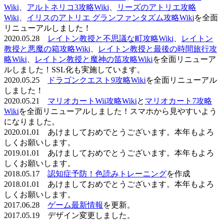
Wiki
、
アルトネリコ3攻略Wiki
、
リーズのアトリエ攻略
Wiki
、
イリスのアトリエ グランファンタズム攻略Wiki
を全面
リニューアルしました！
2020.05.28
レイトン教授と不思議な町攻略Wiki
、
レイトン
教授と悪魔の箱攻略Wiki
、
レイトン教授と最後の時間旅行攻
略Wiki
、
レイトン教授と魔神の笛攻略Wiki
を全面リニューア
ルしました！SSL化も実施しています。
2020.05.25
ドラゴンクエスト9攻略Wiki
を全面リニューアル
しました！
2020.05.21
マリオカートWii攻略Wiki
と
マリオカート7攻略
Wiki
を全面リニューアルしました！スマホから見やすいよう
になりました。
2020.01.01 あけましておめでとうございます。本年もよろ
しくお願いします。
2019.01.01 あけましておめでとうございます。本年もよろ
しくお願いします。
2018.05.17
認知症予防！色読みトレーニング
を作成
2018.01.01 あけましておめでとうございます。本年もよろ
しくお願いします。
2017.06.28
ゲーム最新情報
を更新。
2017.05.19 デザイン変更しました。