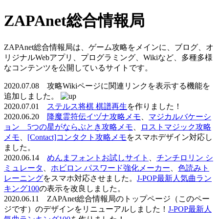
ZAPAnet総合情報局
ZAPAnet総合情報局は、ゲーム攻略をメインに、ブログ、オ
リジナルWebアプリ、プログラミング、Wikiなど、多種多様
なコンテンツを公開しているサイトです。
2020.07.08 攻略Wikiページに関連リンクを表示する機能を
追加しました。
2020.07.01
ステルス将棋 棋譜再生
を作りました！
2020.06.20
降魔霊符伝イヅナ攻略メモ
、
マジカルバケーシ
ョン 5つの星がならぶとき攻略メモ
、
ロストマジック攻略
メモ
、
[Contact]コンタクト攻略メモ
をスマホデザイン対応し
ました。
2020.06.14
めんまフォントお試しサイト
、
チンチロリン シ
ミュレータ
、
ホビロン パスワード強化メーカー
、
色読みト
レーニング
をスマホ対応させました。
J-POP最新人気曲ラン
キング100
の表示を改良しました。
2020.06.11 ZAPAnet総合情報局のトップページ（このペー
ジです）のデザインをリニューアルしました！
J-POP最新人