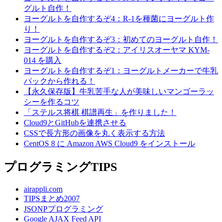
グルト自作！
ヨーグルトを自作するぞ4：R-1を種菌にヨーグルト作
り！
ヨーグルトを自作するぞ3：初めてのヨーグルト自作！
ヨーグルトを自作するぞ2：アイリスオーヤマ KYM-
014 を購入
ヨーグルトを自作するぞ1：ヨーグルトメーカーで牛乳
パックから作れる！
【永久保存版】牛乳苦手な人が美味しいマンゴーラッ
シーを作るコツ
「ステルス将棋 棋譜再生」を作りました！
Cloud9とGitHubを連携させる
CSSで長方形の画像を丸く表示する方法
CentOS 8 に Amazon AWS Cloud9 をインストール
プログラミングTIPS
airappli.com
TIPSまとめ2007
JSONPプログラミング
Google AJAX Feed API