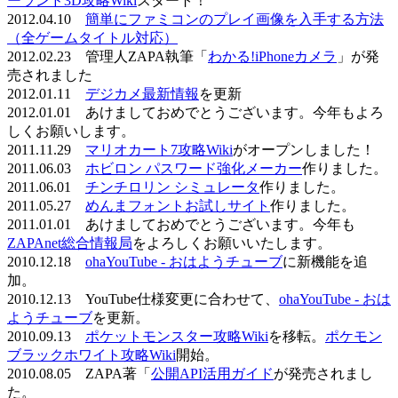
ーランド3D攻略Wiki
スタート！
2012.04.10
簡単にファミコンのプレイ画像を入手する方法
（全ゲームタイトル対応）
2012.02.23 管理人ZAPA執筆「
わかる!iPhoneカメラ
」が発
売されました
2012.01.11
デジカメ最新情報
を更新
2012.01.01 あけましておめでとうございます。今年もよろ
しくお願いします。
2011.11.29
マリオカート7攻略Wiki
がオープンしました！
2011.06.03
ホビロン パスワード強化メーカー
作りました。
2011.06.01
チンチロリン シミュレータ
作りました。
2011.05.27
めんまフォントお試しサイト
作りました。
2011.01.01 あけましておめでとうございます。今年も
ZAPAnet総合情報局
をよろしくお願いいたします。
2010.12.18
ohaYouTube - おはようチューブ
に新機能を追
加。
2010.12.13 YouTube仕様変更に合わせて、
ohaYouTube - おは
ようチューブ
を更新。
2010.09.13
ポケットモンスター攻略Wiki
を移転。
ポケモン
ブラックホワイト攻略Wiki
開始。
2010.08.05 ZAPA著「
公開API活用ガイド
が発売されまし
た。