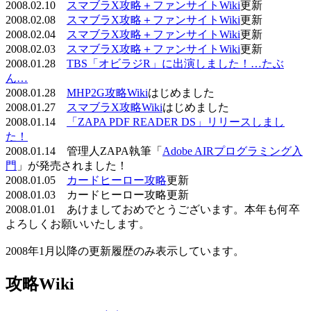
2008.02.10
スマブラX攻略＋ファンサイトWiki
更新
2008.02.08
スマブラX攻略＋ファンサイトWiki
更新
2008.02.04
スマブラX攻略＋ファンサイトWiki
更新
2008.02.03
スマブラX攻略＋ファンサイトWiki
更新
2008.01.28
TBS「オビラジR」に出演しました！…たぶ
ん…
2008.01.28
MHP2G攻略Wiki
はじめました
2008.01.27
スマブラX攻略Wiki
はじめました
2008.01.14
「ZAPA PDF READER DS」リリースしまし
た！
2008.01.14 管理人ZAPA執筆「
Adobe AIRプログラミング入
門
」が発売されました！
2008.01.05
カードヒーロー攻略
更新
2008.01.03 カードヒーロー攻略更新
2008.01.01 あけましておめでとうございます。本年も何卒
よろしくお願いいたします。
2008年1月以降の更新履歴のみ表示しています。
攻略Wiki