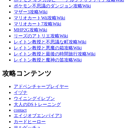
ポケモン不思議のダンジョン攻略Wiki
マザー3攻略Wiki
マリオカートWii攻略Wiki
マリオカート7攻略Wiki
MHP2G攻略Wiki
リーズのアトリエ攻略Wiki
レイトン教授と不思議な町攻略Wiki
レイトン教授と悪魔の箱攻略Wiki
レイトン教授と最後の時間旅行攻略Wiki
レイトン教授と魔神の笛攻略Wiki
攻略コンテンツ
アドベンチャープレイヤー
イヅナ
ウイニングイレブン
大人のDSトレーニング
contact
エイジオブエンパイア3
カードヒーロー
サルゲッチュ