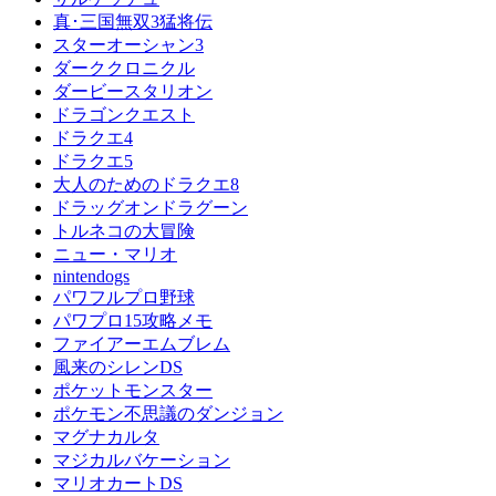
真･三国無双3猛将伝
スターオーシャン3
ダーククロニクル
ダービースタリオン
ドラゴンクエスト
ドラクエ4
ドラクエ5
大人のためのドラクエ8
ドラッグオンドラグーン
トルネコの大冒険
ニュー・マリオ
nintendogs
パワフルプロ野球
パワプロ15攻略メモ
ファイアーエムブレム
風来のシレンDS
ポケットモンスター
ポケモン不思議のダンジョン
マグナカルタ
マジカルバケーション
マリオカートDS