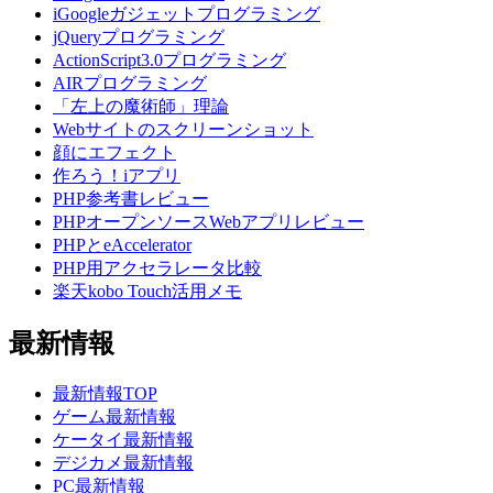
iGoogleガジェットプログラミング
jQueryプログラミング
ActionScript3.0プログラミング
AIRプログラミング
「左上の魔術師」理論
Webサイトのスクリーンショット
顔にエフェクト
作ろう！iアプリ
PHP参考書レビュー
PHPオープンソースWebアプリレビュー
PHPとeAccelerator
PHP用アクセラレータ比較
楽天kobo Touch活用メモ
最新情報
最新情報TOP
ゲーム最新情報
ケータイ最新情報
デジカメ最新情報
PC最新情報