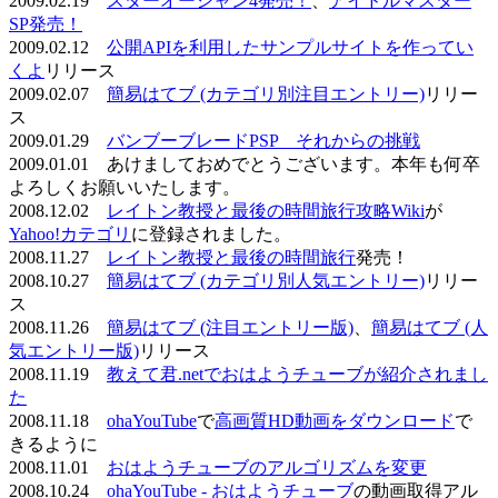
2009.02.19
スターオーシャン4発売！
、
アイドルマスター
SP発売！
2009.02.12
公開APIを利用したサンプルサイトを作ってい
くよ
リリース
2009.02.07
簡易はてブ (カテゴリ別注目エントリー)
リリー
ス
2009.01.29
バンブーブレードPSP それからの挑戦
2009.01.01 あけましておめでとうございます。本年も何卒
よろしくお願いいたします。
2008.12.02
レイトン教授と最後の時間旅行攻略Wiki
が
Yahoo!カテゴリ
に登録されました。
2008.11.27
レイトン教授と最後の時間旅行
発売！
2008.10.27
簡易はてブ (カテゴリ別人気エントリー)
リリー
ス
2008.11.26
簡易はてブ (注目エントリー版)
、
簡易はてブ (人
気エントリー版)
リリース
2008.11.19
教えて君.netでおはようチューブが紹介されまし
た
2008.11.18
ohaYouTube
で
高画質HD動画をダウンロード
で
きるように
2008.11.01
おはようチューブのアルゴリズムを変更
2008.10.24
ohaYouTube - おはようチューブ
の動画取得アル