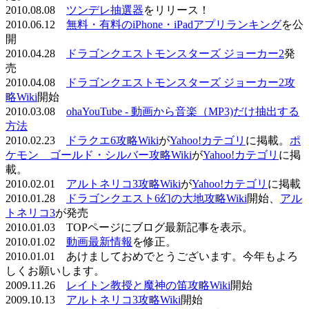
2010.08.08
ツンデレ抽選器
をリリース！
2010.06.12
無料・有料のiPhone・iPadアプリランキング
を公
開
2010.04.28
ドラゴンクエストモンスターズ ジョーカー2
発
売
2010.04.08
ドラゴンクエストモンスターズ ジョーカー2攻
略Wiki
開始
2010.03.08
ohaYouTube - 動画から音楽（MP3)だけ抽出する
方法
2010.02.23
ドラクエ6攻略Wiki
が
Yahoo!カテゴリ
に掲載。
ポ
ケモン ゴールド・シルバー攻略Wiki
が
Yahoo!カテゴリ
に掲
載。
2010.02.01
アルトネリコ3攻略Wiki
が
Yahoo!カテゴリ
に掲載
2010.01.28
ドラゴンクエスト6幻の大地攻略Wiki
開始、
アル
トネリコ3
が発売
2010.01.03 TOPページにブログ最新記事を表示。
2010.01.02
動画最新情報
を修正。
2010.01.01 あけましておめでとうございます。今年もよろ
しくお願いします。
2009.11.26
レイトン教授と魔神の笛攻略Wiki
開始
2009.10.13
アルトネリコ3攻略Wiki
開始