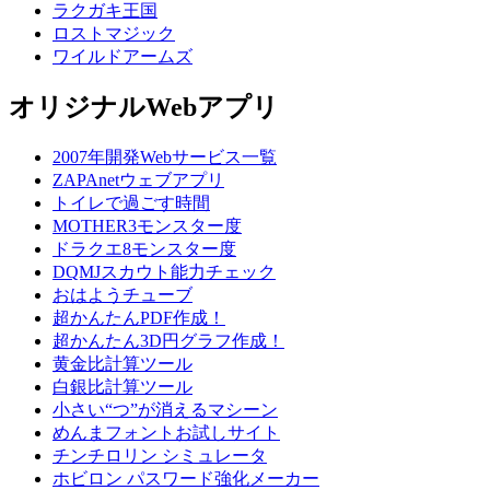
ラクガキ王国
ロストマジック
ワイルドアームズ
オリジナルWebアプリ
2007年開発Webサービス一覧
ZAPAnetウェブアプリ
トイレで過ごす時間
MOTHER3モンスター度
ドラクエ8モンスター度
DQMJスカウト能力チェック
おはようチューブ
超かんたんPDF作成！
超かんたん3D円グラフ作成！
黄金比計算ツール
白銀比計算ツール
小さい“つ”が消えるマシーン
めんまフォントお試しサイト
チンチロリン シミュレータ
ホビロン パスワード強化メーカー