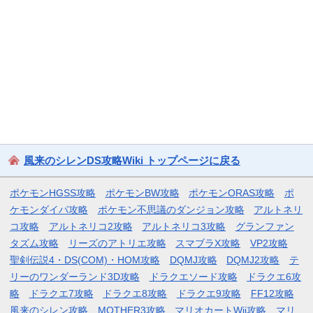
風来のシレンDS攻略Wiki トップページに戻る
ポケモンHGSS攻略
ポケモンBW攻略
ポケモンORAS攻略
ポ
ケモンダイパ攻略
ポケモン不思議のダンジョン攻略
アルトネリ
コ攻略
アルトネリコ2攻略
アルトネリコ3攻略
グランファン
タズム攻略
リーズのアトリエ攻略
スマブラX攻略
VP2攻略
聖剣伝説4・DS(COM)・HOM攻略
DQMJ攻略
DQMJ2攻略
テ
リーのワンダーランド3D攻略
ドラクエソード攻略
ドラクエ6攻
略
ドラクエ7攻略
ドラクエ8攻略
ドラクエ9攻略
FF12攻略
風来のシレン攻略
MOTHER3攻略
マリオカートWii攻略
マリ