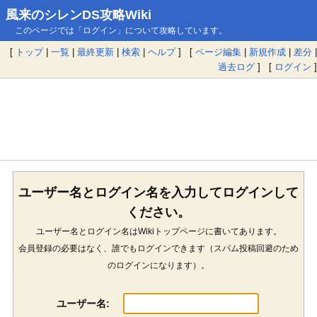
風来のシレンDS攻略Wiki
このページでは「ログイン」について攻略しています。
[
トップ
|
一覧
|
最終更新
|
検索
|
ヘルプ
] [
ページ編集
|
新規作成
|
差分
|
過去ログ
] [
ログイン
]
ユーザー名とログイン名を入力してログインして
ください。
ユーザー名とログイン名はWikiトップページに書いてあります。
会員登録の必要はなく、誰でもログインできます（スパム投稿回避のため
のログインになります）。
ユーザー名: