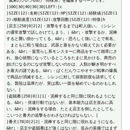
 風来のシレンDSの「特殊系」を編集するページです。

|100|30|40|30|30|LEFT:|c

|SIZE(12):名称|SIZE(12):HP|SIZE(12):経験値|SIZE(1
2):移動速度|SIZE(12):攻撃回数|SIZE(12):特徴|h

|店主|250|0|2|2|・攻撃をするまでは町人扱い。（シレン
の通常攻撃で話しかけてしまう。）&br;・攻撃するか、泥棒
すると襲い掛かってくる。&br;・恐ろしく強いことで有名。
　まともに戦う場合は、武器と盾をかなり鍛えておく必要が
ある。&br;・畠荒らし系モンスターに商品をすべて雑草にさ
れ、放心状態になっているところをたまに見かける。商売の
妨げになるのになぜ攻撃しないのかは、人類が解き明かすべ
き最大の謎である。&br;・ばくだんウニやオヤジ戦車の爆風
で商品が消滅すると、シレンに対して損害賠償を請求してく
る。普段は温厚だが、実は黒い一面を秘めているのかもしれ
ない。|

|盗賊番|250|0|1|1|・泥棒すると同じ階に現れるようにな
る。&br;・倍速行動ではないが、基本能力は店主並みに高
い。&br;・泥棒をする場合、たとえ店主を倒したとしても、
こいつと番犬の追撃をかわさなければならない。|

|番犬|78|0|2|2|・泥棒すると同じ階に現れるようになる。
&br;・店主や盗賊番ほど強くはないが、並みの装備ではまず