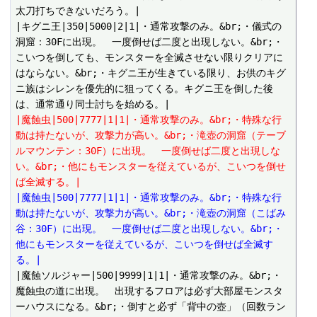
太刀打ちできないだろう。|

|キグニ王|350|5000|2|1|・通常攻撃のみ。&br;・儀式の
洞窟：30Fに出現。　一度倒せば二度と出現しない。&br;・
こいつを倒しても、モンスターを全滅させない限りクリアに
はならない。&br;・キグニ王が生きている限り、お供のキグ
ニ族はシレンを優先的に狙ってくる。キグニ王を倒した後
|魔蝕虫|500|7777|1|1|・通常攻撃のみ。&br;・特殊な行
動は持たないが、攻撃力が高い。&br;・滝壺の洞窟（テーブ
ルマウンテン：30F）に出現。　一度倒せば二度と出現しな
い。&br;・他にもモンスターを従えているが、こいつを倒せ
ば全滅する。|
|魔蝕虫|500|7777|1|1|・通常攻撃のみ。&br;・特殊な行
動は持たないが、攻撃力が高い。&br;・滝壺の洞窟（こばみ
谷：30F）に出現。　一度倒せば二度と出現しない。&br;・
他にもモンスターを従えているが、こいつを倒せば全滅す
る。|
|魔蝕ソルジャー|500|9999|1|1|・通常攻撃のみ。&br;・
魔蝕虫の道に出現。　出現するフロアは必ず大部屋モンスタ
ーハウスになる。&br;・倒すと必ず「背中の壺」（回数ラン