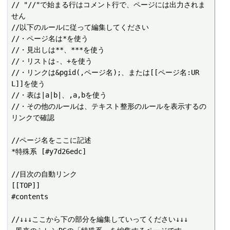
// "//"で始まる行はコメント行で、ページには出力されま
せん

//以下のルールに従って編集してください

//・ページ名は*を使う

//・見出しは**、***を使う

//・リストは-、+を使う

//・リンクは&pgid(,ページ名);、または[[ページ名:UR
L]]を使う

//・表は|a|b|、,a,bを使う

//・その他のルールは、テキスト整形のルールを表示するの
リンクで確認

//ページ名をここに記述

*特殊系 [#y7d26edc]

//目次の自動リンク

[[TOP]]

#contents

//↓↓↓ここから下の部分を編集していってください↓↓↓
