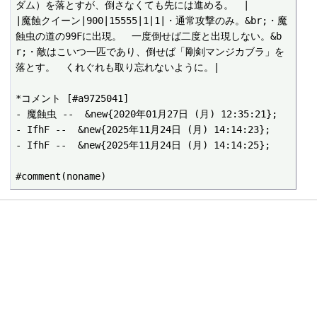
ダム）を落とすが、倒さなくても先には進める。　|

|魔蝕クイーン|900|15555|1|1|・通常攻撃のみ。&br;・魔
蝕虫の道の99Fに出現。　一度倒せば二度と出現しない。&b
r;・敵はこいつ一匹であり、倒せば「剛剣マンジカブラ」を
落とす。　くれぐれも取り忘れないように。|

*コメント [#a9725041]

- 魔蝕虫 --  &new{2020年01月27日 (月) 12:35:21};

- IfhF --  &new{2025年11月24日 (月) 14:14:23};

- IfhF --  &new{2025年11月24日 (月) 14:14:25};
