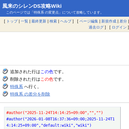
風来のシレンDS攻略Wiki
このページでは「特殊系 の変更点」について攻略しています。
[
トップ
|
一覧
|
最終更新
|
検索
|
ヘルプ
] [
ページ編集
|
新規作成
|
差分
|
過去ログ
] [
ログイン
]
追加された行は
この色
です。
削除された行は
この色
です。
特殊系
へ行く。
特殊系 の差分を削除
#author("2025-11-24T14:14:25+09:00","","")
#author("2026-01-08T16:37:36+09:00;2025-11-24T1
4:14:25+09:00","default:wiki","wiki")