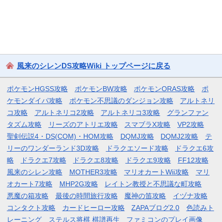
風来のシレンDS攻略Wiki トップページに戻る
ポケモンHGSS攻略
ポケモンBW攻略
ポケモンORAS攻略
ポ
ケモンダイパ攻略
ポケモン不思議のダンジョン攻略
アルトネリ
コ攻略
アルトネリコ2攻略
アルトネリコ3攻略
グランファン
タズム攻略
リーズのアトリエ攻略
スマブラX攻略
VP2攻略
聖剣伝説4・DS(COM)・HOM攻略
DQMJ攻略
DQMJ2攻略
テ
リーのワンダーランド3D攻略
ドラクエソード攻略
ドラクエ6攻
略
ドラクエ7攻略
ドラクエ8攻略
ドラクエ9攻略
FF12攻略
風来のシレン攻略
MOTHER3攻略
マリオカートWii攻略
マリ
オカート7攻略
MHP2G攻略
レイトン教授と不思議な町攻略
悪魔の箱攻略
最後の時間旅行攻略
魔神の笛攻略
イヅナ攻略
コンタクト攻略
カードヒーロー攻略
ZAPAブログ2.0
色読みト
レーニング
ステルス将棋 棋譜再生
ファミコンのプレイ画像