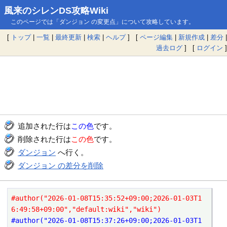
風来のシレンDS攻略Wiki
このページでは「ダンジョン の変更点」について攻略しています。
[
トップ
|
一覧
|
最終更新
|
検索
|
ヘルプ
] [
ページ編集
|
新規作成
|
差分
|
過去ログ
] [
ログイン
]
追加された行は
この色
です。
削除された行は
この色
です。
ダンジョン
へ行く。
ダンジョン の差分を削除
#author("2026-01-08T15:35:52+09:00;2026-01-03T1
6:49:58+09:00","default:wiki","wiki")
#author("2026-01-08T15:37:26+09:00;2026-01-03T1