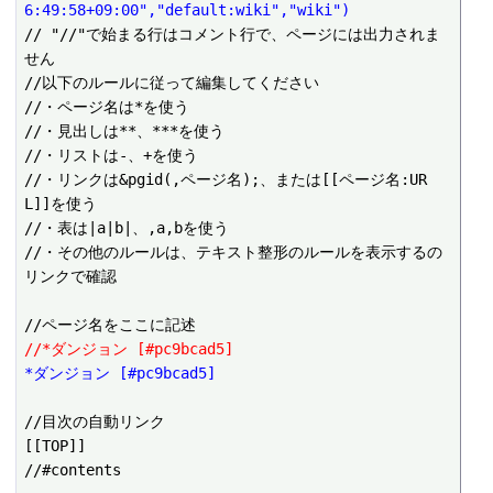
6:49:58+09:00","default:wiki","wiki")
// "//"で始まる行はコメント行で、ページには出力されま
せん

//以下のルールに従って編集してください

//・ページ名は*を使う

//・見出しは**、***を使う

//・リストは-、+を使う

//・リンクは&pgid(,ページ名);、または[[ページ名:UR
L]]を使う

//・表は|a|b|、,a,bを使う

//・その他のルールは、テキスト整形のルールを表示するの
リンクで確認

//*ダンジョン [#pc9bcad5]
*ダンジョン [#pc9bcad5]
//目次の自動リンク

[[TOP]]

//#contents
