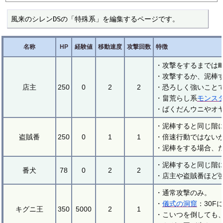
風来のシレンDSの「特殊系」を編集するページです。
名称
HP
経験値
移動速度
攻撃回数
特徴
・攻撃をするまでは
・攻撃するか、泥棒
店主
250
0
2
2
・恐ろしく強いこと
・畠荒らし系
モンス
・ばくだんウニやオ
・泥棒すると同じ階
盗賊番
250
0
1
1
・倍速行動ではない
・泥棒をする場合、
・泥棒すると同じ階
番犬
78
0
2
2
・店主や盗賊番ほど
・通常攻撃のみ。
・
儀式の洞窟
：30
キグニ王
350
5000
2
1
・こいつを倒しても