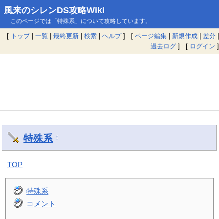
風来のシレンDS攻略Wiki
このページでは「特殊系」について攻略しています。
[
トップ
|
一覧
|
最終更新
|
検索
|
ヘルプ
] [
ページ編集
|
新規作成
|
差分
|
過去ログ
] [
ログイン
]
特殊系
†
TOP
特殊系
コメント