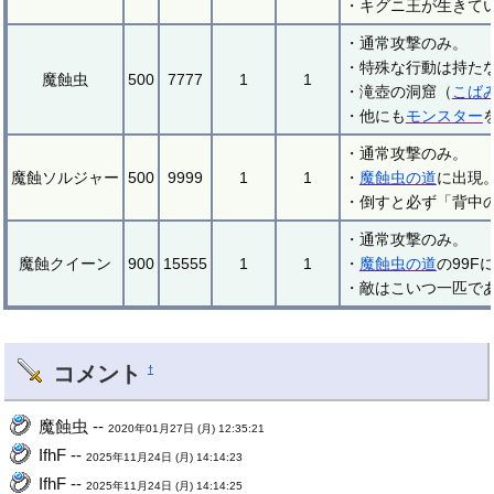
・キグニ王が生きて
・通常攻撃のみ。
・特殊な行動は持た
魔蝕虫
500
7777
1
1
・滝壺の洞窟（
こば
・他にも
モンスター
・通常攻撃のみ。
魔蝕ソルジャー
500
9999
1
1
・
魔蝕虫の道
に出現
・倒すと必ず「背中
・通常攻撃のみ。
魔蝕クイーン
900
15555
1
1
・
魔蝕虫の道
の99
・敵はこいつ一匹で
コメント
†
魔蝕虫 --
2020年01月27日 (月) 12:35:21
IfhF --
2025年11月24日 (月) 14:14:23
IfhF --
2025年11月24日 (月) 14:14:25