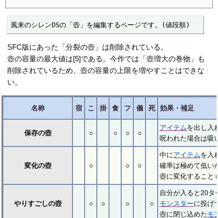
風来のシレンDSの「壺」を編集するページです。(値段順)
SFC版にあった「分裂の壺」は削除されている。
壺の容量の最大値は[5]である。今作では「壺増大の巻物」も
削除されているため、壺の容量の上限を増やすことはできな
い。
名称
宿
こ
掛
食
フ
儀
死
効果・補足
アイテム
を出し入
保存の壺
○
○
○
○
呪われた場合は吸
中に
アイテム
を入
変化の壺
○
○
○
確率は極めて低い
壺に変化することも
自分が入ると20
やりすごしの壺
○
○
○
○
モンスター
に投げ
壺に閉じ込めた
モ