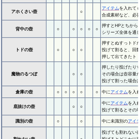
アイテム
を入れて
アホくさい壺
○
合成素材など、必
押すとHPとちから
背中の壺
○
○
○
○
○
シリーズ全体を通
押すとぬすっトド
トドの壺
○
○
○
投げて割ると、回
押して出てきたト
押したり投げたり
魔物のるつぼ
○
○
その場合は壺容量が
投げて割った場合は
倉庫の壺
○
○
○
○
○
中に
アイテム
を入
中に
アイテム
を入
底抜けの壺
○
○
投げて割るとその
識別の壺
○
○
中に未識別の
アイ
投げても割れない
割れない壺
○
投げるとどこかに