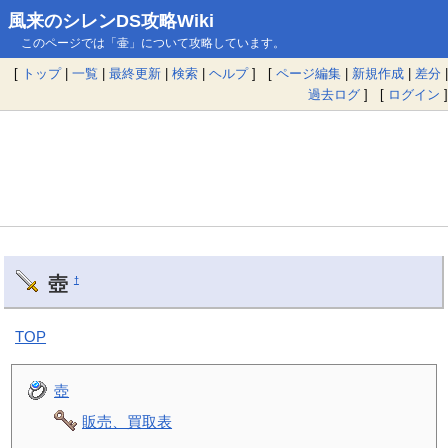
風来のシレンDS攻略Wiki
このページでは「壷」について攻略しています。
[
トップ
|
一覧
|
最終更新
|
検索
|
ヘルプ
] [
ページ編集
|
新規作成
|
差分
|
過去ログ
] [
ログイン
]
壺
†
TOP
壺
販売、買取表