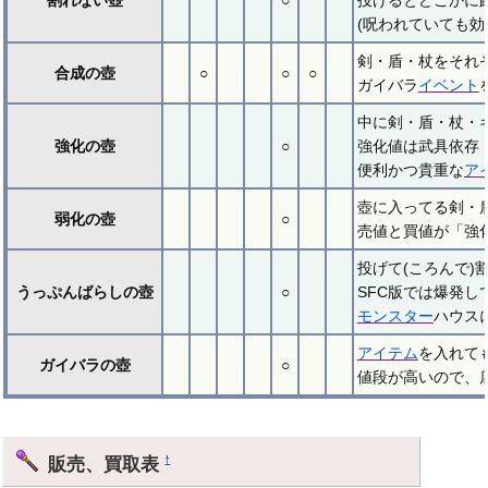
(呪われていても
剣・盾・杖をそれ
合成の壺
○
○
○
ガイバラ
イベント
中に剣・盾・杖・
強化の壺
○
強化値は武具依存（
便利かつ貴重な
ア
壺に入ってる剣・
弱化の壺
○
売値と買値が「強
投げて(ころんで
うっぷんばらしの壺
○
SFC版では爆発し
モンスター
ハウス
アイテム
を入れて
ガイバラの壺
○
値段が高いので、
販売、買取表
†