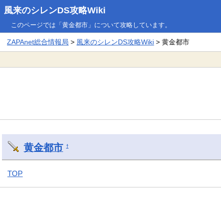
風来のシレンDS攻略Wiki
このページでは「黄金都市」について攻略しています。
ZAPAnet総合情報局
>
風来のシレンDS攻略Wiki
> 黄金都市
黄金都市
†
TOP