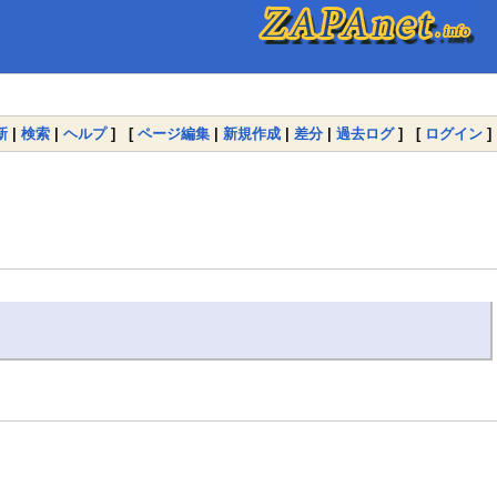
新
|
検索
|
ヘルプ
] [
ページ編集
|
新規作成
|
差分
|
過去ログ
] [
ログイン
]