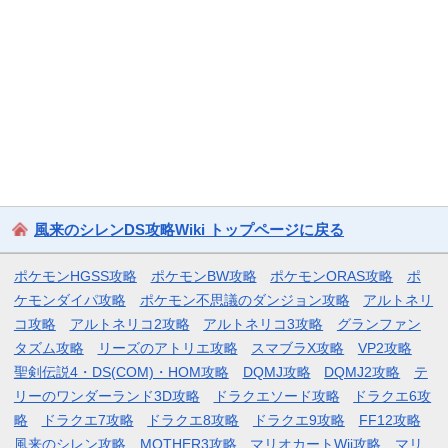
風来のシレンDS攻略Wiki トップページに戻る
ポケモンHGSS攻略
ポケモンBW攻略
ポケモンORAS攻略
ポ
ケモンダイパ攻略
ポケモン不思議のダンジョン攻略
アルトネリ
コ攻略
アルトネリコ2攻略
アルトネリコ3攻略
グランファン
タズム攻略
リーズのアトリエ攻略
スマブラX攻略
VP2攻略
聖剣伝説4・DS(COM)・HOM攻略
DQMJ攻略
DQMJ2攻略
テ
リーのワンダーランド3D攻略
ドラクエソード攻略
ドラクエ6攻
略
ドラクエ7攻略
ドラクエ8攻略
ドラクエ9攻略
FF12攻略
風来のシレン攻略
MOTHER3攻略
マリオカートWii攻略
マリ