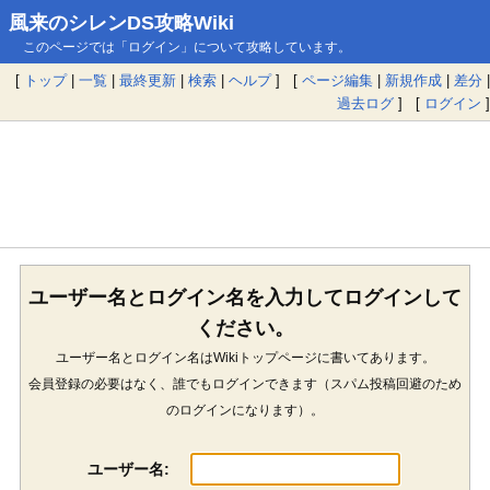
風来のシレンDS攻略Wiki
このページでは「ログイン」について攻略しています。
[
トップ
|
一覧
|
最終更新
|
検索
|
ヘルプ
] [
ページ編集
|
新規作成
|
差分
|
過去ログ
] [
ログイン
]
ユーザー名とログイン名を入力してログインして
ください。
ユーザー名とログイン名はWikiトップページに書いてあります。
会員登録の必要はなく、誰でもログインできます（スパム投稿回避のため
のログインになります）。
ユーザー名: