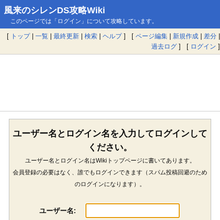
風来のシレンDS攻略Wiki
このページでは「ログイン」について攻略しています。
[
トップ
|
一覧
|
最終更新
|
検索
|
ヘルプ
] [
ページ編集
|
新規作成
|
差分
|
過去ログ
] [
ログイン
]
ユーザー名とログイン名を入力してログインして
ください。
ユーザー名とログイン名はWikiトップページに書いてあります。
会員登録の必要はなく、誰でもログインできます（スパム投稿回避のため
のログインになります）。
ユーザー名: