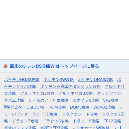
風来のシレンDS攻略Wiki トップページに戻る
ポケモンHGSS攻略
ポケモンBW攻略
ポケモンORAS攻略
ポ
ケモンダイパ攻略
ポケモン不思議のダンジョン攻略
アルトネリ
コ攻略
アルトネリコ2攻略
アルトネリコ3攻略
グランファン
タズム攻略
リーズのアトリエ攻略
スマブラX攻略
VP2攻略
聖剣伝説4・DS(COM)・HOM攻略
DQMJ攻略
DQMJ2攻略
テ
リーのワンダーランド3D攻略
ドラクエソード攻略
ドラクエ6攻
略
ドラクエ7攻略
ドラクエ8攻略
ドラクエ9攻略
FF12攻略
風来のシレン攻略
MOTHER3攻略
マリオカートWii攻略
マリ