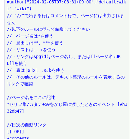
#author("2024-02-05T07:08:31+09:00","default:wik
i","wiki")
// "//"で始まる行はコメント行で、ページには出力されま
せん
//以下のルールに従って編集してください
//・ページ名は*を使う
//・見出しは**、***を使う
//・リストは-、+を使う
//・リンクは&pgid(,ページ名);、または[[ページ名:UR
L]]を使う
//・表は|a|b|、,a,bを使う
//・その他のルールは、テキスト整形のルールを表示するの
リンクで確認
//ページ名をここに記述
*セリフ集/カタナ+50をかじ屋に渡したときのイベント [#h1
32db47]
//目次の自動リンク
[[TOP]]
#contents