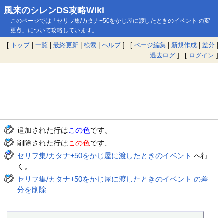
風来のシレンDS攻略Wiki
このページでは「セリフ集/カタナ+50をかじ屋に渡したときのイベント の変
更点」について攻略しています。
[
トップ
|
一覧
|
最終更新
|
検索
|
ヘルプ
] [
ページ編集
|
新規作成
|
差分
|
過去ログ
] [
ログイン
]
追加された行は
この色
です。
削除された行は
この色
です。
セリフ集/カタナ+50をかじ屋に渡したときのイベント
へ行
く。
セリフ集/カタナ+50をかじ屋に渡したときのイベント の差
分を削除