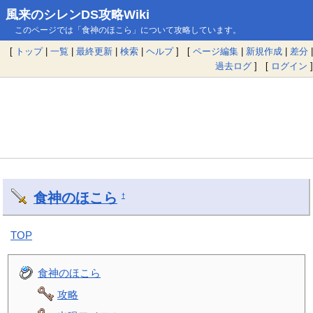
風来のシレンDS攻略Wiki
このページでは「食神のほこら」について攻略しています。
[
トップ
|
一覧
|
最終更新
|
検索
|
ヘルプ
] [
ページ編集
|
新規作成
|
差分
|
過去ログ
] [
ログイン
]
食神のほこら
†
TOP
食神のほこら
攻略