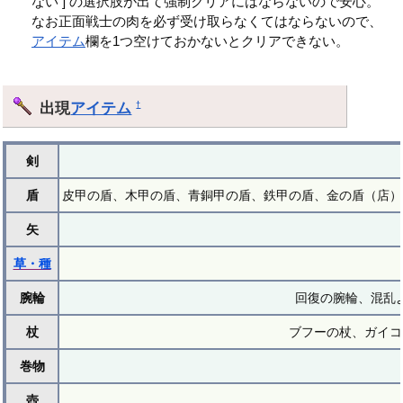
ない ] の選択肢が出て強制クリアにはならないので安心。
なお正面戦士の肉を必ず受け取らなくてはならないので、
アイテム
欄を1つ空けておかないとクリアできない。
出現
アイテム
†
剣
盾
皮甲の盾、木甲の盾、青銅甲の盾、鉄甲の盾、金の盾（店）
矢
草・種
腕輪
回復の腕輪、混乱
杖
ブフーの杖、ガイコ
巻物
壺