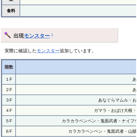
食料
出現
モンスター
†
実際に確認した
モンスター
追加しています。
階数
１F
あ
２F
あ
３F
あなぐらマムル・お
４F
ガマラ・おばけ大根・
５F
カラカラペンペン・鬼面武者・ナイフ
６F
カラカラペンペン・鬼面武者・山賊