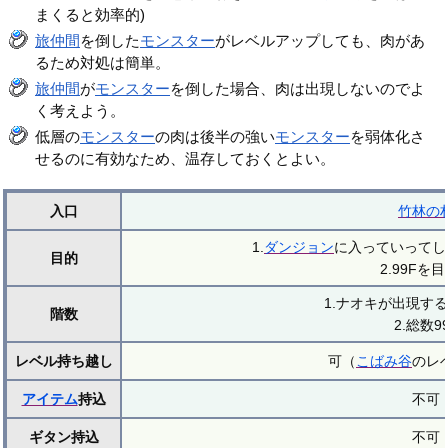
まくると効率的)
旅仲間
を倒した
モンスター
がレベルアップしても、肉があ
るため対処は簡単。
旅仲間
が
モンスター
を倒した場合、肉は出現しないのでよ
く考えよう。
低層の
モンスター
の肉は後半の強い
モンスター
を弱体化さ
せるのに有効なため、温存しておくとよい。
入口
竹林の
1.
ダンジョン
に入っていってし
目的
2.99Fを
1.ナオキが出現する
階数
2.総数9
レベル持ち越し
可（
こばみ谷
のレ
アイテム
持込
不可
ギタン持込
不可