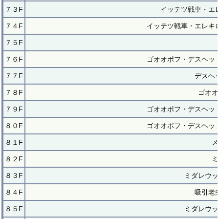
７３F
イッテツ戦車・エ
７４F
イッテツ戦車・エレキ
７５F
７６F
ゴオオポフ・デスヘッ
７７F
デスヘ
７８F
ゴオオ
７９F
ゴオオポフ・デスヘッ
８０F
ゴオオポフ・デスヘッ
８１F
メ
８２F
ミ
８３F
ミダレウッ
８４F
吸引老
８５F
ミダレウッ