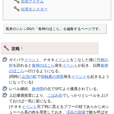
出現アイテム
出現モンスター
風来のシレンDSの「食神のほこら」を編集するページです。
攻略
†
ガイバラ
イベント
、ナオキ
イベント
をこなした後に
竹林の
村
を訪れると
食神のほこら
発生
イベント
が起き、以降
食神
のほこら
へ行けるようになる。
(同時に
山頂の町
で
掛軸裏の洞窟
発生
イベント
も起きるよう
になっている)
レベル継続、
旅仲間
の点でSFCより優遇されている。
上記優遇措置により、
こばみ谷
でしっかりとレベルを上げ
ておけば一気に楽になる。
(ナオキ
イベント
完了時に貰えるブフーの杖であらかじめシ
ューベル系の肉を用意しておき、
渓谷の宿場
で敵を呼ばせ