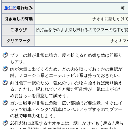
旅仲間
連れ込み
可
引き返しの有無
ナオキに話しかけて
ごほうび
所持品をそのまま持ち帰れるのでブフーの包丁が持
クリアマーク
ナオキマ
ブフーの杖が非常に強力。度々拾えるため嫌な敵は即振り
もアリ。
肉が大量に出てくるため、どの肉を取っておくかの選択が
鍵。ノロージョ系とエーテルデビル系は持っておきたい。
剣は包丁一択のため、強化のついた物を拾えれば乗り換え
る。ただし、呪われていると積む可能性が一気に上がるた
めおはらいを用意して試そう。
ガンコ戦車が非常に危険。広い部屋ほど要注意。すぐにイ
ッテツ戦車・ヘンクツ戦車にレベルアップするのでブフー
の杖で即無力化しよう。
26F以降に出現するナオキには、話しかけても [ 戻る / 戻ら