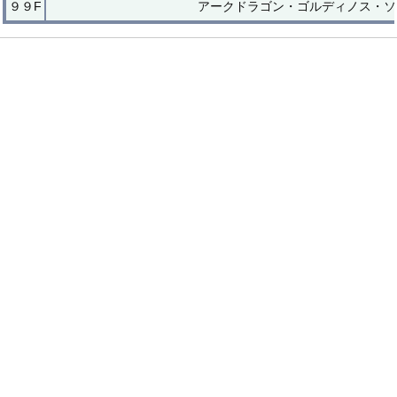
９９F
アークドラゴン・ゴルディノス・ソ