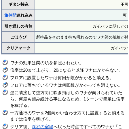
ギタン持込
不可
旅仲間
連れ込み
可
引き返しの有無
ガイバラに話しかけ
ごほうび
所持品をそのまま持ち帰れるのでワナ師の腕輪が持
クリアマーク
ガイバラ
ワナの効果は罠の項を参照されたい。
倍率は20まで上がり、20になると以降ワナにかからない。
フロアに設置したワナは何回か敵がかかると消える。
フロアに落ちているワナは何回敵がかかっても消えない。
壁に隣接して壁方向に吹き飛ばしのワナが向けられていた
ら、何度も踏み続ける事になるため、1ターンで簡単に倍率
を稼げる。
一方通行のワナを2個向かい合わせ方向に設置すると消える
までは倍率を稼げる。
クリア後、
渓谷の宿場
へ戻った時点ですべてのワナが「こ