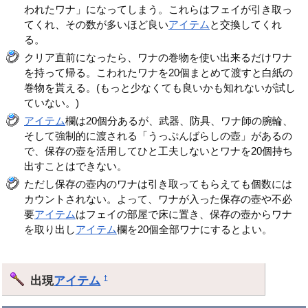
われたワナ」になってしまう。これらはフェイが引き取っ
てくれ、その数が多いほど良い
アイテム
と交換してくれ
る。
クリア直前になったら、ワナの巻物を使い出来るだけワナ
を持って帰る。こわれたワナを20個まとめて渡すと白紙の
巻物を貰える。(もっと少なくても良いかも知れないが試し
ていない。)
アイテム
欄は20個分あるが、武器、防具、ワナ師の腕輪、
そして強制的に渡される「うっぷんばらしの壺」があるの
で、保存の壺を活用してひと工夫しないとワナを20個持ち
出すことはできない。
ただし保存の壺内のワナは引き取ってもらえても個数には
カウントされない。よって、ワナが入った保存の壺や不必
要
アイテム
はフェイの部屋で床に置き、保存の壺からワナ
を取り出し
アイテム
欄を20個全部ワナにするとよい。
出現
アイテム
†