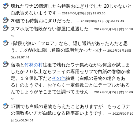
壊れたワナ19個渡したら特製おにぎりでした 20じゃないと
白紙貰えないようです --
2019年06月20日 (木) 19:03:06
20個でも特製おにぎりだった。 --
2019年08月12日 (月) 04:27:49
スマホ版で階段がない部屋に遭遇した --
2019年08月14日 (水) 00:50:
59
↑階段が無い「フロア」なら、隠し通路があったんだと思
う。このWikiに隠し通路の説明無かったっけ --
2019年08月14日
(水) 19:07:44
宿場と
竹林の村
往復で壊れたワナ集めながら何度か試しま
したが２０以上ならフェイの専用セリフで白紙の巻物が確
定。１９個以下だと
その他
抽選（白紙の巻物の場合もあ
る）のようです。おそらく一定個数ごとにテーブルがある
んでしょうがそこまでは調べてません --
2019年08月15日 (木) 00:09:
58
17個でも白紙の巻物もらえたことありますが、もっとワナ
の個数多い方が白紙になる確率高いようです。 --
2023年09月19
日 (火) 00:54:54