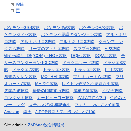
腕輪
罠
ポケモンHGSS攻略
ポケモンBW攻略
ポケモンORAS攻略
ポ
ケモンダイパ攻略
ポケモン不思議のダンジョン攻略
アルトネリ
コ攻略
アルトネリコ2攻略
アルトネリコ3攻略
グランファン
タズム攻略
リーズのアトリエ攻略
スマブラX攻略
VP2攻略
聖剣伝説4・DS(COM)・HOM攻略
DQMJ攻略
DQMJ2攻略
テ
リーのワンダーランド3D攻略
ドラクエソード攻略
ドラクエ6攻
略
ドラクエ7攻略
ドラクエ8攻略
ドラクエ9攻略
FF12攻略
風来のシレン攻略
MOTHER3攻略
マリオカートWii攻略
マリ
オカート7攻略
MHP2G攻略
レイトン教授と不思議な町攻略
悪魔の箱攻略
最後の時間旅行攻略
魔神の笛攻略
イヅナ攻略
コンタクト攻略
カードヒーロー攻略
ZAPAブログ2.0
色読みト
レーニング
ステルス将棋 棋譜再生
ファミコンのプレイ画像
Amazon
楽天
J-POP最新人気曲ランキング100
Site admin：
ZAPAnet総合情報局