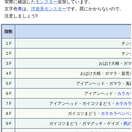
実際に確認した
モンスター
追加しています。
文字色
青
は、
浮遊系
モンスター
です。罠にかからないので、
注意しましょう!!
階数
１F
チン
２F
チン
３F
おばけ大根・ガマ
４F
おばけ大根・ガマラ・畠荒
５F
アイアンヘッド・ガマラ・鬼
６F
アイアンヘッド・
カラカ
７F
アイアンヘッド・ガイコツまどう・
カラカラ
８F
ガイコツまどう・
カラカラペンペ
９F
ガイコツまどう・ガマグッチ・ゲイズ・
死の