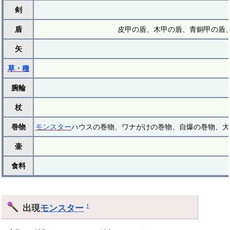
剣
盾
皮甲の盾、木甲の盾、青銅甲の盾、
矢
草・種
腕輪
杖
巻物
モンスター
ハウスの巻物、ワナがけの巻物、自爆の巻物、大
壷
食料
出現
モンスター
†