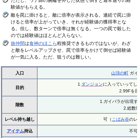
ただし、ワナ師の腕輪を外した状態で倒すと通常通りの経
験値がもらえる。
敵を罠に掛けると、敵に倍率が表示される。連続で罠に掛
けると倍率が上がっていき、それが経験値の獲得率とな
る。但し、数ターンで倍率は無くなる。一つの罠で殺した
のでは経験値はほとんど入らない。
旅仲間
は
食神のほこら
程推奨できるものではないが、わざ
と敵をレベルアップさせ、罠で倍率をかけて倒せば経験値
が一気に入る。ただ、狙うのは難しい。
入口
山頂の町
ガイ
1.
ダンジョン
に入っていってし
目的
2.99F
1.ガイバラが出現す
階数
2.総数9
レベル持ち越し
可（
こばみ谷
のレ
アイテム
持込
不可