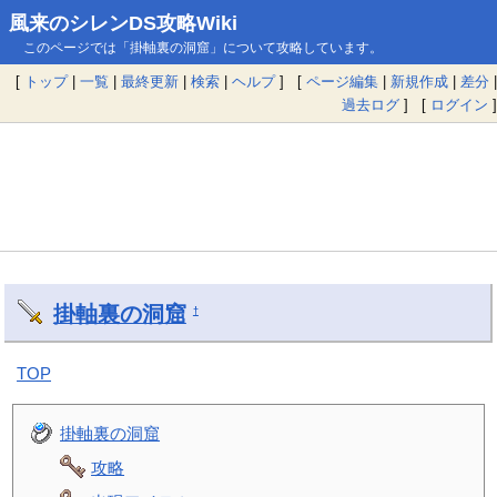
風来のシレンDS攻略Wiki
このページでは「掛軸裏の洞窟」について攻略しています。
[
トップ
|
一覧
|
最終更新
|
検索
|
ヘルプ
] [
ページ編集
|
新規作成
|
差分
|
過去ログ
] [
ログイン
]
掛軸裏の洞窟
†
TOP
掛軸裏の洞窟
攻略