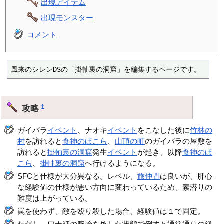
出現アイテム
出現モンスター
コメント
風来のシレンDSの「掛軸裏の洞窟」を編集するページです。
攻略
†
ガイバラ
イベント
、ナオキ
イベント
をこなした後に
竹林の
村
を訪れると
食神のほこら
、
山頂の町
のガイバラの屋敷を
訪れると
掛軸裏の洞窟
発生
イベント
が起き、以降
食神のほ
こら
、
掛軸裏の洞窟
へ行けるようになる。
SFCと仕様が大分異なる。レベル、
旅仲間
は良いが、肝心
な経験値の仕様が悪い方向に変わっているため、素潜りの
難度は上がっている。
罠を使わず、敵を殴り殺した場合、経験値は１で固定。