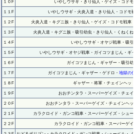
１０F
いやしウサギ・きり仙人・ゲイズ・コドモ
１１F
いやしウサギ・火炎入道・きり仙人・コドモ
１２F
火炎入道・キグニ族・きり仙人・ゲイズ・コドモ戦車
１３F
火炎入道・キグニ族・吸引幼虫・きり仙人・くねくね
１４F
いやしウサギ・オヤジ戦車・吸引
１５F
いやしウサギ・オヤジ戦車・ガイコツまじん・ギ
１６F
ガイコツまじん・ギャザー・吸引幼
１７F
ガイコツまじん・ギャザー・ゲドロ・
地獄の
１８F
ギャザー・将軍・チェインヘッ
１９F
おおチンタラ・スーパーゲイズ・チェイ
２０F
おおチンタラ・スーパーゲイズ・チェインヘッ
２１F
カラクロイド・ガンコ戦車・スーパーゲイズ・シュー
２２F
カラクロイド・ガンコ戦車・スーパーゲイ
２３F
おどるポリゴン・カラクロイド・ガンコ戦車・シューベル・ノ