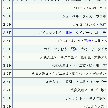
２４F
ノロージョの姉・
パコ
２５F
シューベル・タイガーウホホ
２６F
ガイコツまおう・
死神
２７F
ガイコツまおう・
死神
・タイガーウホホ・デ
２８F
ガイコツまおう・
死神
・大将アリ
２９F
ガイコツまおう・
死神
・大将アリ・タイガ
３０F
火炎入道２・キグニ族２・吸引虫・大将アリ
３１F
火炎入道２・キグニ族・吸引虫・デ
３２F
火炎入道２・キグニ族２・吸引虫・とくだいチン
３３F
火炎入道２・吸引虫・大将アリ・デブー
３４F
火炎入道２・キグニ族２
３５F
アイアントド・キグニ族２
３６F
ヴェルギノス・