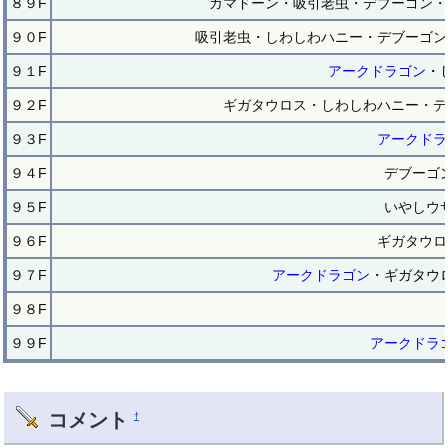
８９F
ガマドーン・吸引老虫・デブーゴン・
９０F
吸引老虫・しわしわハニー・デブーゴン
９１F
アークドラゴン
・
９２F
ギガタウロス・しわしわハニー・デ
９３F
アークドラ
９４F
デブーゴ
９５F
いやしウ
９６F
ギガタウロ
９７F
アークドラゴン
・ギガタウ
９８F
９９F
アークドラ
コメント
†