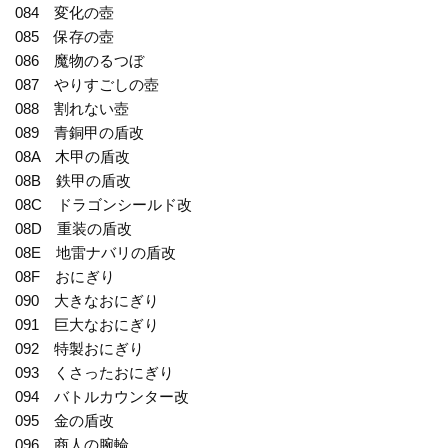
084 変化の壺
085 保存の壺
086 魔物のるつぼ
087 やりすごしの壺
088 割れない壺
089 青銅甲の盾改
08A 木甲の盾改
08B 鉄甲の盾改
08C ドラゴンシールド改
08D 重装の盾改
08E 地雷ナバリの盾改
08F おにぎり
090 大きなおにぎり
091 巨大なおにぎり
092 特製おにぎり
093 くさったおにぎり
094 バトルカウンター改
095 金の盾改
096 商人の腕輪