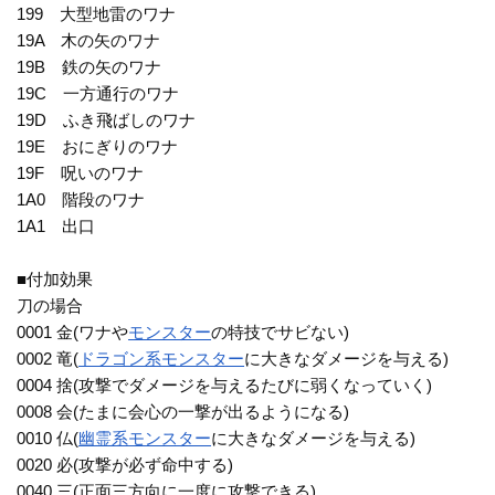
199 大型地雷のワナ
19A 木の矢のワナ
19B 鉄の矢のワナ
19C 一方通行のワナ
19D ふき飛ばしのワナ
19E おにぎりのワナ
19F 呪いのワナ
1A0 階段のワナ
1A1 出口
■付加効果
刀の場合
0001 金(ワナや
モンスター
の特技でサビない)
0002 竜(
ドラゴン系
モンスター
に大きなダメージを与える)
0004 捨(攻撃でダメージを与えるたびに弱くなっていく)
0008 会(たまに会心の一撃が出るようになる)
0010 仏(
幽霊系
モンスター
に大きなダメージを与える)
0020 必(攻撃が必ず命中する)
0040 三(正面三方向に一度に攻撃できる)