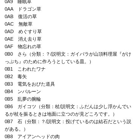
0A9 睡眠草
0AA ドラゴン草
0AB 復活の草
0AC 無敵草
0AD めぐすり草
0AE 消え去り草
0AF 物忘れの草
0B0 さら（分類：？/説明文：ガイバラが山頂料理屋『がけ
っぷち』のために作ろうとしている皿。）
0B1 こわれたワナ
0B2 毒矢
0B3 電気をおびた道具
0B4 ンバルーン
0B5 乱夢の腕輪
0B6 ガイコツ（分類：杖/説明文：ふだんは少し浮かんでい
るが杖を振るときは地面に立つのが見どころです。）
0B7 石（分類：？/説明文：投げているのは結石だという説
がある。）
0B8 アイアンヘッドの肉