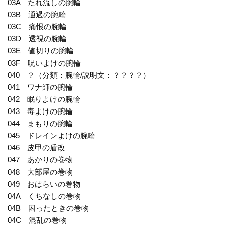
03A たれ流しの腕輪
03B 通過の腕輪
03C 痛恨の腕輪
03D 透視の腕輪
03E 値切りの腕輪
03F 呪いよけの腕輪
040 ？（分類：腕輪/説明文：？？？？）
041 ワナ師の腕輪
042 眠りよけの腕輪
043 毒よけの腕輪
044 まもりの腕輪
045 ドレインよけの腕輪
046 皮甲の盾改
047 あかりの巻物
048 大部屋の巻物
049 おはらいの巻物
04A くちなしの巻物
04B 困ったときの巻物
04C 混乱の巻物