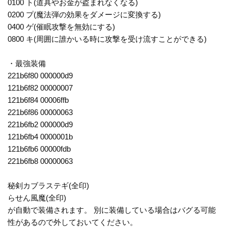
0100 ト(道具やお金が盗まれなくなる)
0200 プ(魔法弾の効果をダメージに変換する)
0400 ゲ(催眠攻撃を無効にする)
0800 キ(周囲に誰かいる時に攻撃を受け流すことができる)
・最強装備
221b6f80 000000d9
121b6f82 00000007
121b6f84 00006ffb
221b6f86 00000063
221b6fb2 000000d9
121b6fb4 0000001b
121b6fb6 00000fdb
221b6fb8 00000063
秘剣カブラステギ(全印)
らせん風魔(全印)
が自動で装備されます。 別に装備している場合はバグる可能
性があるので外しておいてください。