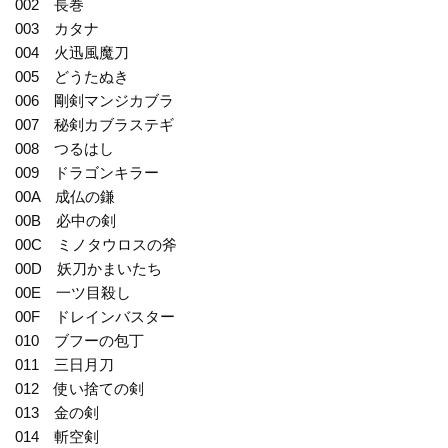
002 長巻
003 カタナ
004 火迅風魔刀
005 どうたぬき
006 剛剣マンジカブラ
007 秘剣カブラステギ
008 つるはし
009 ドラゴンキラー
00A 成仏の鎌
00B 必中の剣
00C ミノタウロスの斧
00D 妖刀かまいたち
00E 一ツ目殺し
00F ドレインバスター
010 ブフーの包丁
011 三日月刀
012 使い捨ての剣
013 金の剣
014 斬空剣