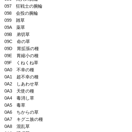
097 狂戦士の腕輪
098 会投の腕輪
099 雑草
09A 薬草
09B 弟切草
09C 命の草
09D 胃拡張の種
09E 胃縮小の種
09F くねくね草
0A0 不幸の種
0A1 超不幸の種
0A2 しあわせ草
0A3 天使の種
0A4 毒消し草
0A5 毒草
0A6 ちからの草
0A7 キグニ族の種
0A8 混乱草