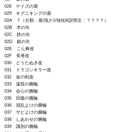
028 ゲイズの盾
029 キグニキングの盾
02A ？（分類：盾/強さ1/強化8/説明文：？？？？）
02B 木の矢
02C 鉄の矢
02D 銀の矢
02E こん棒改
02F 長巻改
030 どうたぬき改
031 ドラゴンキラー改
032 金の剣改
033 遠投の腕輪
034 会心の腕輪
035 回復の腕輪
036 混乱よけの腕輪
037 サビよけの腕輪
038 しあわせの腕輪
039 識別の腕輪