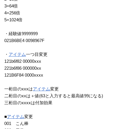
3=64倍
4=256倍
5=1024倍
・経験値9999999
021B6BE4 0098967F
・
アイテム
一つ目変更
121b6f82 00000xxx
221b6f86 000000xx
121B6F84 0000xxxx
一桁目のxxxは
アイテム
変更
二桁目のxxは＋値(63と入力すると最高値99になる)
三桁目のxxxxは付加効果
■
アイテム
変更
001 こん棒