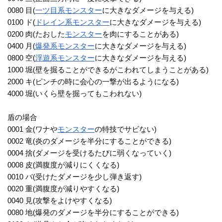
0080 目(
一ツ目系
モンスター
に大きなダメージを与える)
0100 ド(
ドレイン系
モンスター
に大きなダメージを与える)
0200 肉(たおした
モンスター
を肉にすることがある)
0400 月(
爆発系
モンスター
に大きなダメージを与える)
0800 空(
浮遊系
モンスター
に大きなダメージを与える)
1000 堀(壁を掘ることができるがこわれてしまうことがある)
2000 キ(ピンチの時に会心の一撃が出るようになる)
4000 堀(いくら壁を掘ってもこわれない)
盾の場合
0001 金(ワナや
モンスター
の特技でサビない)
0002 竜(炎のダメージを半分にすることができる)
0004 捨(ダメージを受けるたびに弱くなっていく)
0008 皮(満腹度が減りにくくなる)
0010 バ(受けたダメージを少し弾き返す)
0020 重(満腹度が減りやすくなる)
0040 見(攻撃をよけやすくなる)
0080 地(爆発のダメージを半分にすることができる)