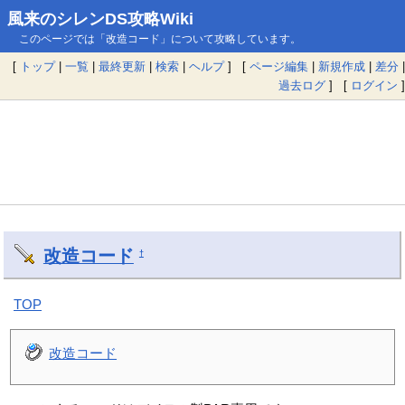
風来のシレンDS攻略Wiki
このページでは「改造コード」について攻略しています。
[
トップ
|
一覧
|
最終更新
|
検索
|
ヘルプ
] [
ページ編集
|
新規作成
|
差分
|
過去ログ
] [
ログイン
]
改造コード
†
TOP
改造コード