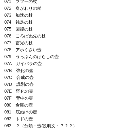
071 ブフーの杖
072 身がわりの杖
073 加速の杖
074 鈍足の杖
075 回復の杖
076 ころばぬ先の杖
077 雷光の杖
078 アホくさい壺
079 うっぷんのばらしの壺
07A ガイバラの壺
07B 強化の壺
07C 合成の壺
07D 識別の壺
07E 弱化の壺
07F 背中の壺
080 倉庫の壺
081 底ぬけの壺
082 トドの壺
083 ？（分類：壺/説明文：？？？）