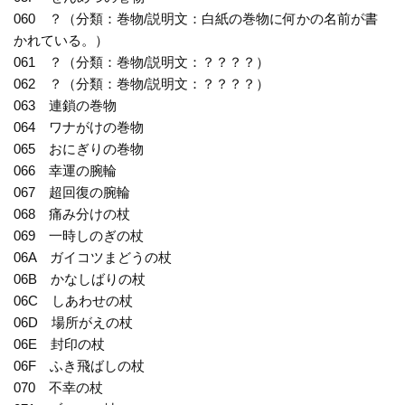
060 ？（分類：巻物/説明文：白紙の巻物に何かの名前が書
かれている。）
061 ？（分類：巻物/説明文：？？？？）
062 ？（分類：巻物/説明文：？？？？）
063 連鎖の巻物
064 ワナがけの巻物
065 おにぎりの巻物
066 幸運の腕輪
067 超回復の腕輪
068 痛み分けの杖
069 一時しのぎの杖
06A ガイコツまどうの杖
06B かなしばりの杖
06C しあわせの杖
06D 場所がえの杖
06E 封印の杖
06F ふき飛ばしの杖
070 不幸の杖