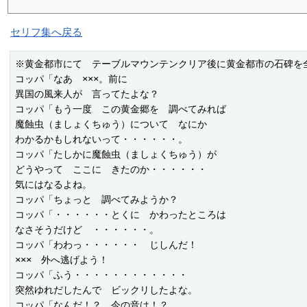
セリフ集へ戻る
※黄金都市にて　テーブルマウンテンクリア後に黄金都市の石碑を
コッパ「なあ　×××。前に

異国の風来人が　言ってたよな？

コッパ「もう一度　この黄金郷を　調べてみれば

魔蝕虫（ましょくちゅう）について　なにか

わかるかもしれないって・・・・・・。

コッパ「たしかに魔蝕虫（ましょくちゅう）が

どうやって　ここに　きたのか・・・・・・

気にはなるよね。

コッパ「ちょっと　調べてみようか？

コッパ「・・・・・・とくに　かわったところは

なさそうだけど　・・・・・・。

コッパ「わわっ・・・・・・　じしんだ！

×××　外へ逃げよう！

コッパ「ふう・・・・・・・・・・・・

突然ゆれだしたんで　ビックリしたよな。

コッパ「なんだ！？　今の音は！？
