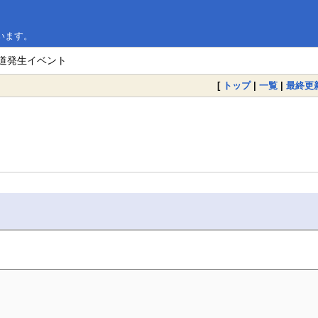
います。
の道発生イベント
[
トップ
|
一覧
|
最終更