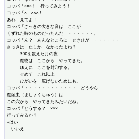
コッパ「×××！　行ってみよう！

コッパ「×　×××！

あれ　見てよ！

コッパ「さっきの大きな音は　ここが

くずれた時のものだったんだ　・・・・・・。

コッパ「ん？　あんなところに　せきひが　・・・・・・

さっきは　たしか　なかったよね？

　　　300を数えた月の夜

　　　魔物は　ここから　やってきた。

　　　ゆえに　ここを封印する。

　　　せめて　これ以上

　　　ひがいを　広げないためにも。

コッパ「・・・・・・・・・・・・　どうやら

魔蝕虫（ましょくちゅう）は

この穴から　やってきたみたいだね。

コッパ「どうする？　×××

行ってみるか？

→はい

　いいえ
