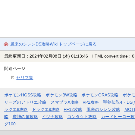
風来のシレンDS攻略Wiki トップページに戻る
最終更新日：2024年02月08日 (木) 01:13:46
HTML convert time：0.
関連ページ
セリフ集
ポケモンHGSS攻略
ポケモンBW攻略
ポケモンORAS攻略
ポケ
リーズのアトリエ攻略
スマブラX攻略
VP2攻略
聖剣伝説4・DS(
ラクエ8攻略
ドラクエ9攻略
FF12攻略
風来のシレン攻略
MOT
略
魔神の笛攻略
イヅナ攻略
コンタクト攻略
カードヒーロー攻
グ100