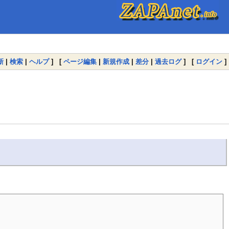
新
|
検索
|
ヘルプ
] [
ページ編集
|
新規作成
|
差分
|
過去ログ
] [
ログイン
]