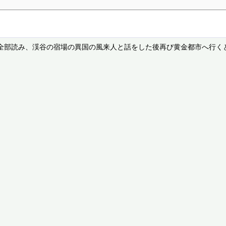
全部読み、渓谷の宿場の異国の風来人と話をした後再び黄金都市へ行くと