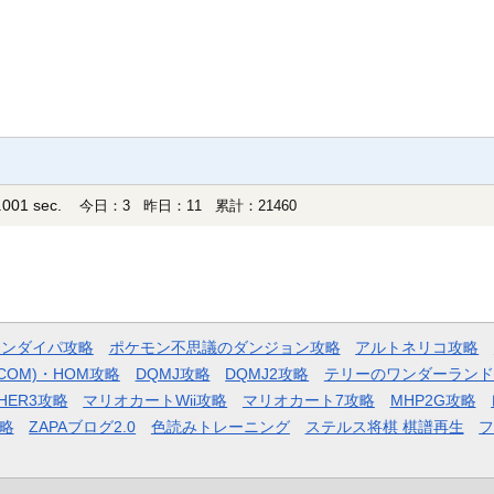
001 sec.
今日：3 昨日：11 累計：21460
モンダイパ攻略
ポケモン不思議のダンジョン攻略
アルトネリコ攻略
COM)・HOM攻略
DQMJ攻略
DQMJ2攻略
テリーのワンダーランド
HER3攻略
マリオカートWii攻略
マリオカート7攻略
MHP2G攻略
略
ZAPAブログ2.0
色読みトレーニング
ステルス将棋 棋譜再生