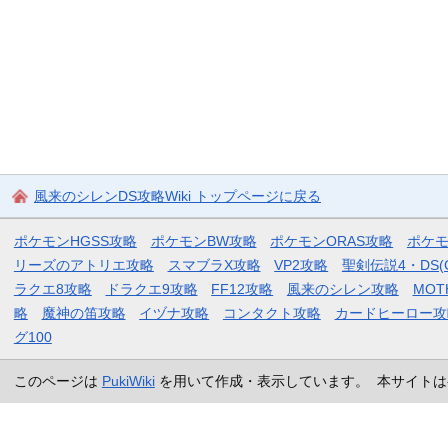
風来のシレンDS攻略Wiki トップページに戻る
ポケモンHGSS攻略
ポケモンBW攻略
ポケモンORAS攻略
ポケ
リーズのアトリエ攻略
スマブラX攻略
VP2攻略
聖剣伝説4・DS(
ラクエ8攻略
ドラクエ9攻略
FF12攻略
風来のシレン攻略
MOT
略
魔神の笛攻略
イヅナ攻略
コンタクト攻略
カードヒーロー攻
グ100
このページは
PukiWiki
を用いて作成・表示しています。 本サイトは