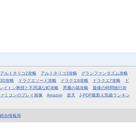
アルトネリコ2攻略
アルトネリコ3攻略
グランファンタズム攻略
3D攻略
ドラクエソード攻略
ドラクエ6攻略
ドラクエ7攻略
ド
レイトン教授と不思議な町攻略
悪魔の箱攻略
最後の時間旅行攻
ファミコンのプレイ画像
Amazon
楽天
J-POP最新人気曲ランキン
et総合情報局