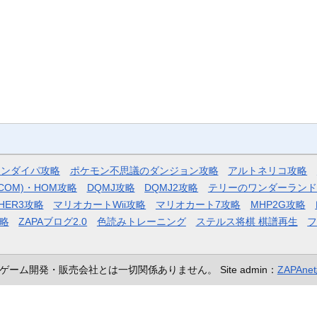
モンダイパ攻略
ポケモン不思議のダンジョン攻略
アルトネリコ攻略
COM)・HOM攻略
DQMJ攻略
DQMJ2攻略
テリーのワンダーランド
HER3攻略
マリオカートWii攻略
マリオカート7攻略
MHP2G攻略
略
ZAPAブログ2.0
色読みトレーニング
ステルス将棋 棋譜再生
ゲーム開発・販売会社とは一切関係ありません。
Site admin：
ZAPAn