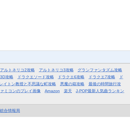
アルトネリコ2攻略
アルトネリコ3攻略
グランファンタズム攻略
3D攻略
ドラクエソード攻略
ドラクエ6攻略
ドラクエ7攻略
ド
レイトン教授と不思議な町攻略
悪魔の箱攻略
最後の時間旅行攻
ファミコンのプレイ画像
Amazon
楽天
J-POP最新人気曲ランキン
et総合情報局