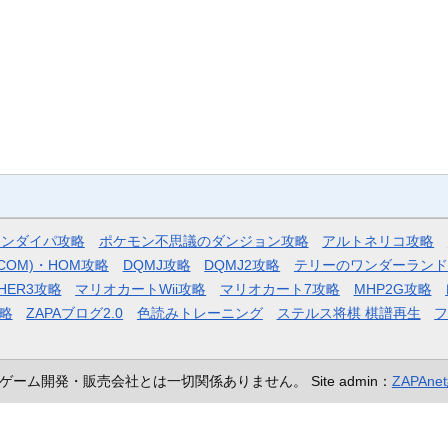
モンダイパ攻略
ポケモン不思議のダンジョン攻略
アルトネリコ攻略
COM)・HOM攻略
DQMJ攻略
DQMJ2攻略
テリーのワンダーランド
HER3攻略
マリオカートWii攻略
マリオカート7攻略
MHP2G攻略
略
ZAPAブログ2.0
色読みトレーニング
ステルス将棋 棋譜再生
ゲーム開発・販売会社とは一切関係ありません。
Site admin：
ZAPAn