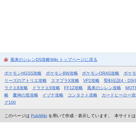
風来のシレンDS攻略Wiki トップページに戻る
ポケモンHGSS攻略
ポケモンBW攻略
ポケモンORAS攻略
ポケ
リーズのアトリエ攻略
スマブラX攻略
VP2攻略
聖剣伝説4・DS(
ラクエ8攻略
ドラクエ9攻略
FF12攻略
風来のシレン攻略
MOT
略
魔神の笛攻略
イヅナ攻略
コンタクト攻略
カードヒーロー攻
グ100
このページは
PukiWiki
を用いて作成・表示しています。 本サイトは