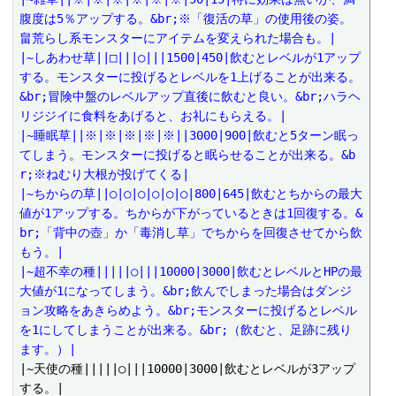
腹度は5％アップする。&br;※「復活の草」の使用後の姿。
畠荒らし系モンスターにアイテムを変えられた場合も。|
|~しあわせ草||□|||○|||1500|450|飲むとレベルが1アップ
する。モンスターに投げるとレベルを1上げることが出来る。
&br;冒険中盤のレベルアップ直後に飲むと良い。&br;ハラヘ
リジジイに食料をあげると、お礼にもらえる。|
|~睡眠草||※|※|※|※|※||3000|900|飲むと5ターン眠っ
てしまう。モンスターに投げると眠らせることが出来る。&b
r;※ねむり大根が投げてくる|
|~ちからの草||○|○|○|○|○|○|800|645|飲むとちからの最大
値が1アップする。ちからが下がっているときは1回復する。&
br;「背中の壺」か「毒消し草」でちからを回復させてから飲
もう。|
|~超不幸の種|||||○|||10000|3000|飲むとレベルとHPの最
大値が1になってしまう。&br;飲んでしまった場合はダンジ
ョン攻略をあきらめよう。&br;モンスターに投げるとレベル
を1にしてしまうことが出来る。&br;（飲むと、足跡に残り
ます。）|
|~天使の種|||||○|||10000|3000|飲むとレベルが3アップ
する。|
