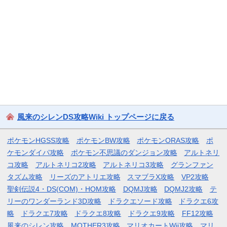
風来のシレンDS攻略Wiki トップページに戻る
ポケモンHGSS攻略
ポケモンBW攻略
ポケモンORAS攻略
ポ
ケモンダイパ攻略
ポケモン不思議のダンジョン攻略
アルトネリ
コ攻略
アルトネリコ2攻略
アルトネリコ3攻略
グランファン
タズム攻略
リーズのアトリエ攻略
スマブラX攻略
VP2攻略
聖剣伝説4・DS(COM)・HOM攻略
DQMJ攻略
DQMJ2攻略
テ
リーのワンダーランド3D攻略
ドラクエソード攻略
ドラクエ6攻
略
ドラクエ7攻略
ドラクエ8攻略
ドラクエ9攻略
FF12攻略
風来のシレン攻略
MOTHER3攻略
マリオカートWii攻略
マリ