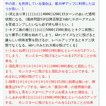
中の壺」を所持している場合は、最大HPアップに利用したほ
うが良い。|
|~消え去り草|||||○|||4000|1200|15ターンのあいだ透明
状態になる。(最終問題51F以降店限定)&br;※ボーグマムル
を育成コンプしたいなら必ず持ち帰りたい。|

|~キグニ族の種|||||○|||5000|1500|飲むとキグニ状態に
なり勝手に行動を始めてしまう。&br;ゲイズなどに投げると
嫌らしい特殊攻撃を防げるが、レベルアップするとキグニ状
|~くねくね草|||||○|||800|240|飲むとレベルが1ダウンし
てしまう。　モンスターに投げるとレベルを1下げることが出
来る。|
|~混乱草||※|※|※|※|※||1000|300|飲むと混乱してし
まう。　モンスターに投げると混乱させることができる。※
めまわし大根が投げてくる。|
|~雑草||※|※|※|※|※|※|50|15|特に効果は無いが、満
腹度は5％アップする。&br;※「復活の草」の使用後の姿。
　畠荒らし系モンスターにアイテムを変えられた場合も。|
|~しあわせ草||□|||○|||1500|450|飲むとレベルが1アップ
する。　モンスターに投げるとレベルを1上げることが出来