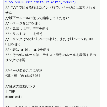
9:55:59+09:00","default:wiki","wiki")
// "//"で始まる行はコメント行で、ページには出力されま
せん

//以下のルールに従って編集してください

//・ページ名は*を使う

//・見出しは**、***を使う

//・リストは-、+を使う

//・リンクは&pgid(,ページ名);、または[[ページ名:UR
L]]を使う

//・表は|a|b|、,a,bを使う

//・その他のルールは、テキスト整形のルールを表示するの
リンクで確認

//ページ名をここに記述

*草・種 [#rc6e7596]

//目次の自動リンク

[[TOP]]

#contents
