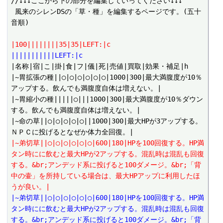
//↓↓↓ここから下の部分を編集していってください↓↓↓

 風来のシレンDSの「草・種」を編集するページです。(五十
音順)

|100||||||||35|35|LEFT:|c
|||||||||||LEFT:|c
|名称|宿|こ|掛|食|フ|儀|死|売値|買取|効果・補足|h

|~胃拡張の種||○|○|○|○|○|○|1000|300|最大満腹度が10％
アップする。飲んでも満腹度自体は増えない。|

|~胃縮小の種|||||○|||1000|300|最大満腹度が10％ダウン
する。飲んでも満腹度自体は増えない。|

|~命の草||○|○|○|○|○||1000|300|最大HPが3アップする。
|~弟切草||○|○|○|○|○|○|600|180|HPを100回復する。HP満
タン時にに飲むと最大HPが2アップする。混乱時は混乱も回復
する。&br;アンデッド系に投げると100ダメージ。&br;「背
中の壷」を所持している場合は、最大HPアップに利用したほ
うが良い。|
|~弟切草||○|○|○|○|○|○|600|180|HPを100回復する。HP満
タン時にに飲むと最大HPが2アップする。混乱時は混乱も回復
する。&br;アンデッド系に投げると100ダメージ。&br;「背