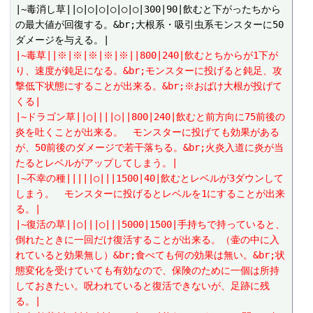
|~毒消し草||○|○|○|○|○|○|300|90|飲むと下がったちから
の最大値が回復する。&br;大根系・吸引虫系モンスターに50
|~毒草||※|※|※|※|※||800|240|飲むとちからが1下が
り、速度が鈍足になる。&br;モンスターに投げると鈍足、攻
撃低下状態にすることが出来る。&br;※おばけ大根が投げて
くる|
|~ドラゴン草||○||||○||800|240|飲むと前方向に75前後の
炎を吐くことが出来る。　モンスターに投げても効果がある
が、50前後のダメージで若干落ちる。&br;火炎入道に炎が当
たるとレベルがアップしてしまう。|
|~不幸の種|||||○|||1500|40|飲むとレベルが3ダウンして
しまう。　モンスターに投げるとレベルを1にすることが出来
る。|
|~復活の草||○|||○|||5000|1500|手持ちで持っていると、
倒れたときに一回だけ復活することが出来る。（壷の中に入
れていると効果無し）&br;食べても何の効果は無い。&br;状
態変化を受けていても有効なので、保険のために一個は所持
しておきたい。呪われていると復活できないが、足跡に残
る。|