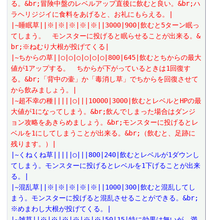
る。&br;冒険中盤のレベルアップ直後に飲むと良い。&br;ハ
ラヘリジジイに食料をあげると、お礼にもらえる。|
|~睡眠草||※|※|※|※|※||3000|900|飲むと5ターン眠っ
てしまう。　モンスターに投げると眠らせることが出来る。&
br;※ねむり大根が投げてくる|
|~ちからの草||○|○|○|○|○|○|800|645|飲むとちからの最大
値が1アップする。　ちからが下がっているときは1回復す
る。&br;「背中の壷」か「毒消し草」でちからを回復させて
から飲みましょう。|
|~超不幸の種|||||○|||10000|3000|飲むとレベルとHPの最
大値が1になってしまう。&br;飲んでしまった場合はダンジ
ョン攻略をあきらめましょう。&br;モンスターに投げるとレ
ベルを1にしてしまうことが出来る。&br;（飲むと、足跡に
残ります。）|
|~くねくね草|||||○|||800|240|飲むとレベルが1ダウンし
てしまう。モンスターに投げるとレベルを1下げることが出来
る。|
|~混乱草||※|※|※|※|※||1000|300|飲むと混乱してし
まう。モンスターに投げると混乱させることができる。&br;
※めまわし大根が投げてくる。|
|~雑草||※|※|※|※|※|※|50|15|特に効果は無いが、満