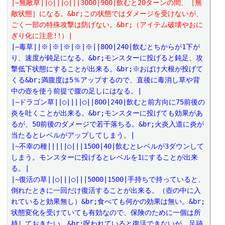
|~無敵草||○|||○|||3000|900|飲むと20ターンの間、［無
敵状態］になる。&br;この状態ではダメージを受けないが、
ごく一部の特殊攻撃は防げない。&br;（アイテム破壊やおに
ぎり化に注意!!）|
|~毒草||※|※|※|※|※||800|240|飲むとちからが1下が
り、速度が鈍足になる。&br;モンスターに投げると鈍足、攻
撃低下状態にすることが出来る。&br;※おばけ大根が投げて
くる&br;満腹度は5％アップするので、直後に毒消し草や背
中の壺を使う前提で腹の足しにはなる。|
|~ドラゴン草||○||||○||800|240|飲むと前方向に75前後の
炎を吐くことが出来る。&br;モンスターに投げても効果があ
るが、50前後のダメージで若干落ちる。&br;火炎入道に炎が
当たるとレベルがアップしてしまう。|
|~不幸の種|||||○|||1500|40|飲むとレベルが3ダウンして
しまう。モンスターに投げるとレベルを1にすることが出来
る。|
|~復活の草||○|||○|||5000|1500|手持ちで持っていると、
倒れたときに一回だけ復活することが出来る。（壺の中に入
れていると効果無し）&br;食べても何かの効果は無い。&br;
状態変化を受けていても有効なので、保険のために一個は所
持しておきたい。&br;呪われていると復活できないが、足跡