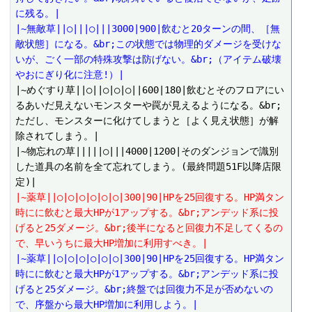
に残る。|
|~無敵草||○|||○|||3000|900|飲むと20ターンの間、［無
敵状態］になる。&br;この状態では物理的ダメージを受けな
いが、ごく一部の特殊攻撃は防げない。&br;（アイテム破壊
やおにぎり化に注意!）|
|~めぐすり草||○||○|○|○||600|180|飲むとそのフロアにい
るあいだ見えないモンスターや罠が見えるようになる。&br;
ただし、モンスターに化けてしまうと［よく見え状態］が解
除されてしまう。|

|~物忘れの草|||||○|||4000|1200|そのダンジョンで識別
した道具の名前を全て忘れてしまう。(最終問題51F以降店限
|~薬草||○|○|○|○|○|○|300|90|HPを25回復する。HP満タン
時にに飲むと最大HPが1アップする。&br;アンデッド系に投
げると25ダメージ。&br;後半になると回復力不足してくるの
で、早いうちに最大HP増加に利用すべき。|
|~薬草||○|○|○|○|○|○|300|90|HPを25回復する。HP満タン
時にに飲むと最大HPが1アップする。&br;アンデッド系に投
げると25ダメージ。&br;終盤では回復力不足が否めないの
で、序盤から最大HP増加に利用しよう。|