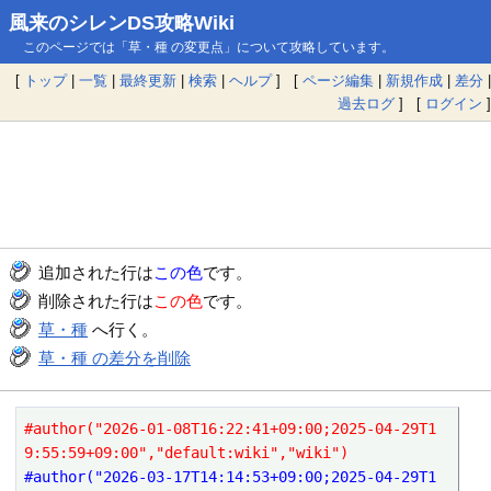
風来のシレンDS攻略Wiki
このページでは「草・種 の変更点」について攻略しています。
[
トップ
|
一覧
|
最終更新
|
検索
|
ヘルプ
] [
ページ編集
|
新規作成
|
差分
|
過去ログ
] [
ログイン
]
追加された行は
この色
です。
削除された行は
この色
です。
草・種
へ行く。
草・種 の差分を削除
#author("2026-01-08T16:22:41+09:00;2025-04-29T1
9:55:59+09:00","default:wiki","wiki")
#author("2026-03-17T14:14:53+09:00;2025-04-29T1