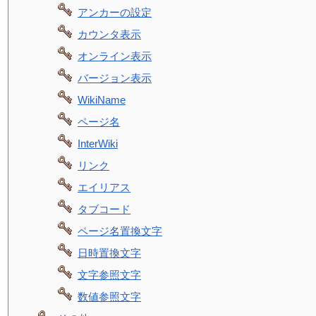
アンカーの設定
カウンタ表示
オンライン表示
バージョン表示
WikiName
ページ名
InterWiki
リンク
エイリアス
タブコード
ページ名置換文字
日時置換文字
文字参照文字
数値参照文字