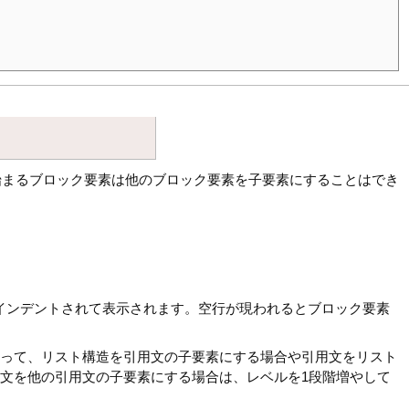
始まるブロック要素は他のブロック要素を子要素にすることはでき
インデントされて表示されます。空行が現われるとブロック要素
従って、リスト構造を引用文の子要素にする場合や引用文をリスト
文を他の引用文の子要素にする場合は、レベルを1段階増やして