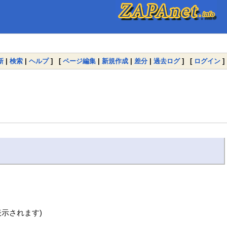
新
|
検索
|
ヘルプ
] [
ページ編集
|
新規作成
|
差分
|
過去ログ
] [
ログイン
]
示されます)