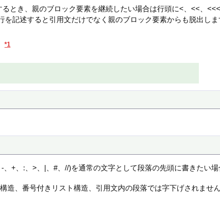
とき、親のブロック要素を継続したい場合は行頭に<、<<、<<<
空行を記述すると引用文だけでなく親のブロック要素からも脱出しま
*1
。
-、+、:、>、|、#、//)を通常の文字として段落の先頭に書きた
ト構造、番号付きリスト構造、引用文内の段落では字下げされません