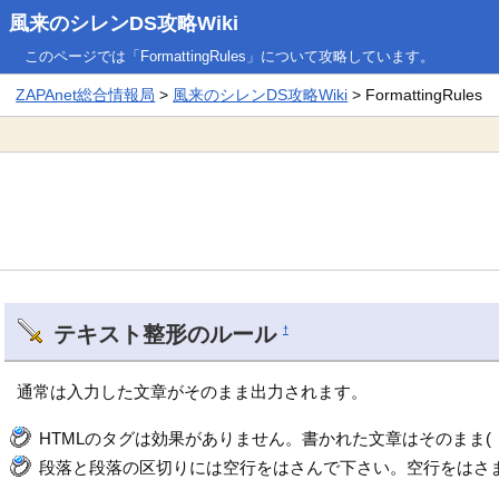
風来のシレンDS攻略Wiki
このページでは「FormattingRules」について攻略しています。
ZAPAnet総合情報局
>
風来のシレンDS攻略Wiki
> FormattingRules
テキスト整形のルール
†
通常は入力した文章がそのまま出力されます。
HTMLのタグは効果がありません。書かれた文章はそのまま(「<font 
段落と段落の区切りには空行をはさんで下さい。空行をはさま