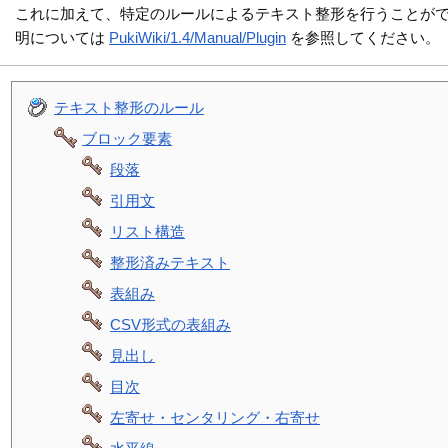
これに加えて、特定のルールによるテキスト整形を行うことが
明については
PukiWiki/1.4/Manual/Plugin
を参照してください。
テキスト整形のルール
ブロック要素
段落
引用文
リスト構造
整形済みテキスト
表組み
CSV形式の表組み
見出し
目次
左寄せ・センタリング・右寄せ