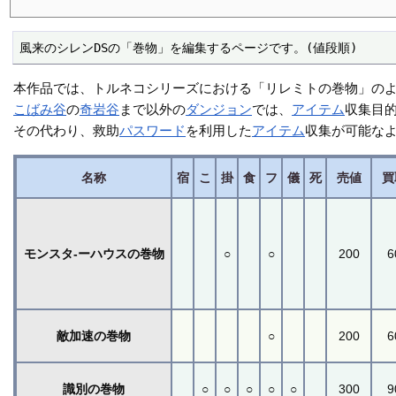
風来のシレンDSの「巻物」を編集するページです。(値段順)
本作品では、トルネコシリーズにおける「リレミトの巻物」の
こばみ谷
の
奇岩谷
まで以外の
ダンジョン
では、
アイテム
収集目
その代わり、救助
パスワード
を利用した
アイテム
収集が可能な
名称
宿
こ
掛
食
フ
儀
死
売値
買
モンスタ-ーハウスの巻物
○
○
200
6
敵加速の巻物
○
200
6
識別の巻物
○
○
○
○
○
300
9