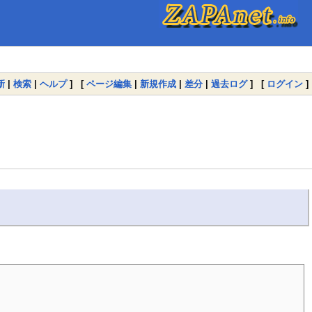
新
|
検索
|
ヘルプ
] [
ページ編集
|
新規作成
|
差分
|
過去ログ
] [
ログイン
]