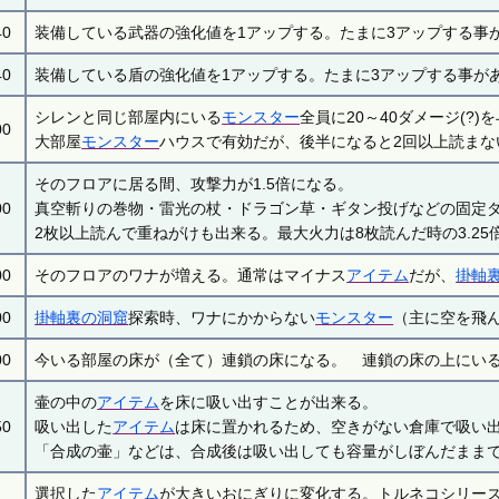
40
装備している武器の強化値を1アップする。たまに3アップする事
40
装備している盾の強化値を1アップする。たまに3アップする事が
シレンと同じ部屋内にいる
モンスター
全員に20～40ダメージ(?)
00
大部屋
モンスター
ハウスで有効だが、後半になると2回以上読まな
そのフロアに居る間、攻撃力が1.5倍になる。
00
真空斬りの巻物・雷光の杖・ドラゴン草・ギタン投げなどの固定
2枚以上読んで重ねがけも出来る。最大火力は8枚読んだ時の3.25倍
00
そのフロアのワナが増える。通常はマイナス
アイテム
だが、
掛軸
00
掛軸裏の洞窟
探索時、ワナにかからない
モンスター
（主に空を飛
00
今いる部屋の床が（全て）連鎖の床になる。 連鎖の床の上にい
壷の中の
アイテム
を床に吸い出すことが出来る。
50
吸い出した
アイテム
は床に置かれるため、空きがない倉庫で吸い
「合成の壷」などは、合成後は吸い出しても容量がしぼんだまま
選択した
アイテム
が大きいおにぎりに変化する。トルネコシリー