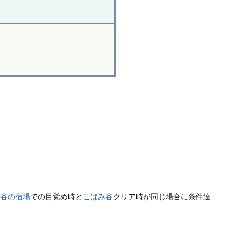
渓谷の宿場
での目覚め時と
こばみ谷
クリア時が同じ場合に条件達