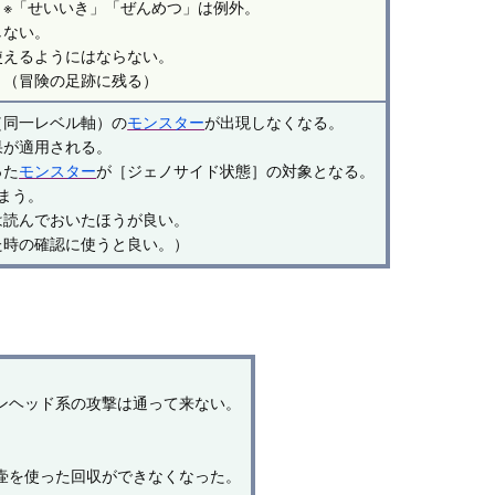
※「せいいき」「ぜんめつ」は例外。
しない。
使えるようにはならない。
。（冒険の足跡に残る）
（同一レベル軸）の
モンスター
が出現しなくなる。
果が適用される。
った
モンスター
が［ジェノサイド状態］の対象となる。
まう。
は読んでおいたほうが良い。
た時の確認に使うと良い。）
ンヘッド系の攻撃は通って来ない。
壷を使った回収ができなくなった。