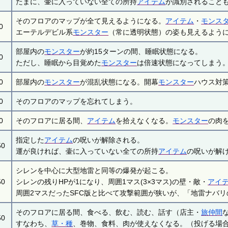
たまに、壷に入っていない全ての所持
アイテム
が識別されること
そのフロアのマップが全て見えるようになる。
アイテム
・
モンス
0
エーテルデビル系
モンスター
（常に透明状態）の姿も見えるよう
部屋内の
モンスター
が約15ターンの間、睡眠状態になる。
0
ただし、睡眠から目覚めた
モンスター
は倍速状態になってしまう
0
部屋内の
モンスター
が混乱状態になる。開幕
モンスター
ハウス対
0
そのフロアのマップを忘れてしまう。
0
そのフロアに居る間、
アイテム
を拾えなくなる。
モンスター
の肉
指定した
アイテム
の呪いが解除される。
50
運が良ければ、壷に入っていない全ての所持
アイテム
の呪いが解
シレンを中心に大型地雷と同等の爆発が起こる。
50
シレンの残りHPが1になり、周囲1マス(3×3マス)の壁・敵・
アイ
周囲2マスだったSFC版と比べて攻撃範囲が狭いが、「地雷ナバ
そのフロアに居る間、食べる、飲む、読む、話す（店主・
旅仲間
50
すなわち、
草・種
、巻物、食料、肉が使えなくなる。（投げる場