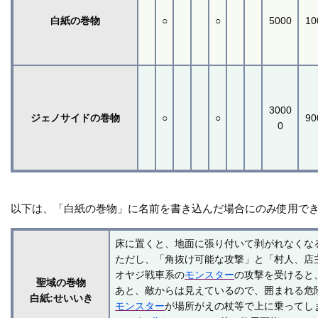
白紙の巻物
○
○
5000
10
3000
ジェノサイドの巻物
○
○
90
0
以下は、「白紙の巻物」に名前を書き込んだ場合にのみ使用で
床に置くと、地面に張り付いて剥がれなくな
ただし、「角抜け可能な攻撃」と「村人、店
オヤジ戦車系の
モンスター
の攻撃を受けると
聖域の巻物
あと、敵からは見えているので、囲まれる危
白紙:せいいき
モンスター
が場所がえの杖等で上に乗ってし