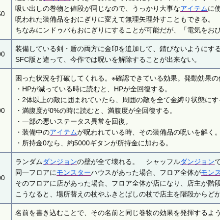
吸い出しの巻物と値段が同じなので、うっかり大事な
アイテム
に
50
呪われた装備品をおにぎりに変えて無理矢理外すこともできる。
ちなみにンドゥバもおにぎりにすることが可能だが、「電気をお
装備している剣・盾の両方に金印を追加して、錆びないようにす
00
SFC版と違って、今作では呪いを解除することが出来ない。
困った状況を打破してくれる。※確認できている効果。発動効果の
・HPが減っている時に読むと、HPが全回復する。
・2体以上の敵に囲まれていたら、周囲の敵を全て金縛り状態にす
00
・満腹度が0%の時に読むと、満腹度が全回復する。
・一部の悪いステータス異常を回復。
・装備中の
アイテム
が呪われている時、その装備品の呪いを解く
・所持金0なら、約5000ギタンが所持金に加わる。
ランダム
ダンジョン
の壁が全て壊れる。 シャッフル
ダンジョン
同一フロアに
モンスター
ハウスがあった場合、フロア全体が
モン
00
そのフロアに店があった場合、フロア全体が店になり、店主が階
こうなると、場所替えの杖やふきとばしの杖で店主を階段からど
名前を書き込むことで、その名前と同じ巻物の効果を発揮するよ