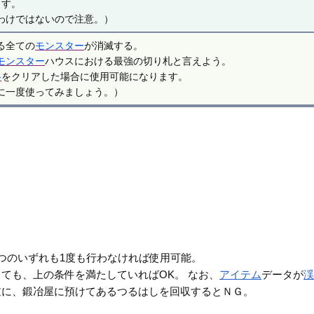
ます。
わけではないので注意。）
る全ての
モンスター
が消滅する。
モンスター
ハウスにおける最強の切り札と言えよう。
谷
をクリアした場合に使用可能になります。
に一度使ってみましょう。）
つのいずれも1度も行わなければ使用可能。
ても、上の条件を満たしていればOK。 なお、
アイテム
データが
逆に、鍛冶屋に預けてあるつるはしを回収するとＮＧ。