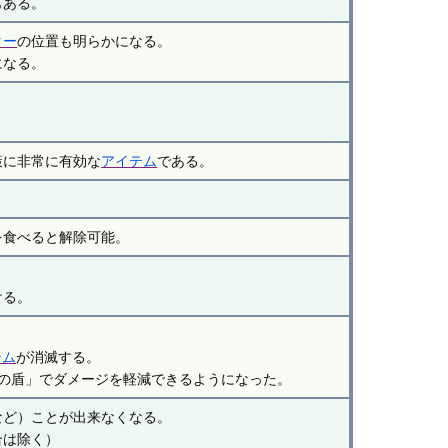
もある。
ター
の位置も明らかになる。
になる。
。
策に非常に有効な
アイテム
である。
を食べると解除可能。
ける。
テム
が消滅する。
リの盾」でダメージを軽減できるようになった。
など）ことが出来なくなる。
合は除く）