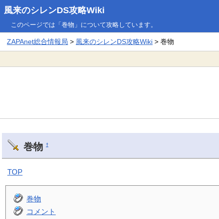
風来のシレンDS攻略Wiki
このページでは「巻物」について攻略しています。
ZAPAnet総合情報局
>
風来のシレンDS攻略Wiki
> 巻物
巻物
†
TOP
巻物
コメント