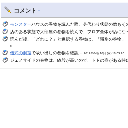
コメント
†
モンスター
ハウスの巻物を読んだ際、身代わり状態の敵もその
店のある状態で大部屋の巻物を読んで、フロア全体が店になっ
読んだ後、「どれに？」と選択する巻物は、「識別の巻物」「
8
儀式の洞窟
で吸い出しの巻物を確認 --
2019年04月10日 (水) 10:05:26
ジェノサイドの巻物は、値段が高いので、トドの壺がある時に盗