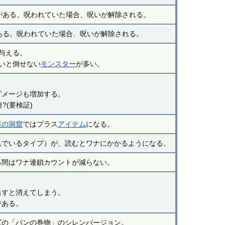
がある。呪われていた場合、呪いが解除される。
ある。呪われていた場合、呪いが解除される。
を与える。
いと倒せない
モンスター
が多い。
ダメージも増加する。
?(要検証)
裏の洞窟
ではプラス
アイテム
になる。
んでいるタイプ）が、読むとワナにかかるようになる。
る間はワナ連鎖カウントが減らない。
出すと消えてしまう。
である。
ズの「パンの巻物」のシレンバージョン。