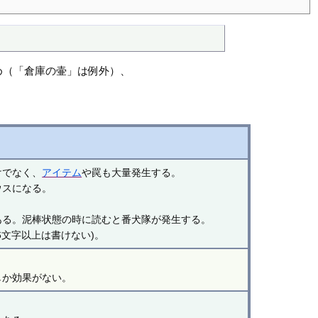
め（「倉庫の壷」は例外）、
けでなく、
アイテム
や罠も大量発生する。
ウスになる。
。
ある。泥棒状態の時に読むと番犬隊が発生する。
6文字以上は書けない)。
しか効果がない。