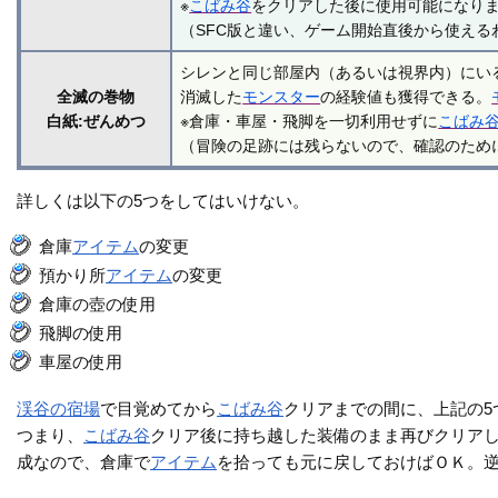
※
こばみ谷
をクリアした後に使用可能になり
（SFC版と違い、ゲーム開始直後から使える
シレンと同じ部屋内（あるいは視界内）にい
全滅の巻物
消滅した
モンスター
の経験値も獲得できる。
白紙:ぜんめつ
※倉庫・車屋・飛脚を一切利用せずに
こばみ
（冒険の足跡には残らないので、確認のため
詳しくは以下の5つをしてはいけない。
倉庫
アイテム
の変更
預かり所
アイテム
の変更
倉庫の壺の使用
飛脚の使用
車屋の使用
渓谷の宿場
で目覚めてから
こばみ谷
クリアまでの間に、上記の5
つまり、
こばみ谷
クリア後に持ち越した装備のまま再びクリアし
成なので、倉庫で
アイテム
を拾っても元に戻しておけばＯＫ。