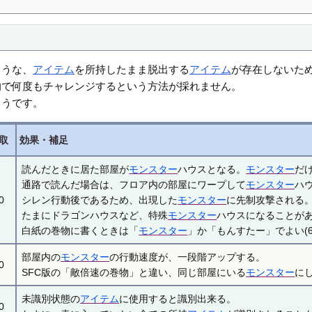
ような、
アイテム
を所持したまま脱出する
アイテム
が存在しないた
的で何度もチャレンジするという方法が採れません。
ようです。
取
効果・補足
読んだときに居た部屋が
モンスター
ハウスとなる。
モンスター
だ
通路で読んだ場合は、フロア内の部屋にワープして
モンスター
ハ
0
シレン行動後であるため、出現した
モンスター
に先制攻撃される
たまにドラゴンハウスなど、特殊
モンスター
ハウスになることが
白紙の巻物に書くときは「
モンスター
」か「もんすたー」でよい(
部屋内の
モンスター
の行動速度が、一段階アップする。
0
SFC版の「敵倍速の巻物」と違い、同じ部屋にいる
モンスター
に
未識別状態の
アイテム
に使用すると識別出来る。
0