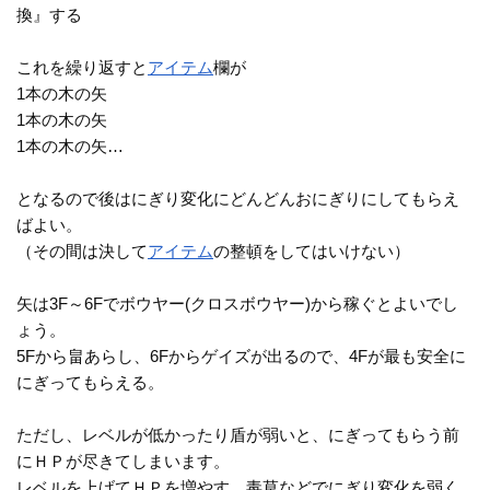
換』する
これを繰り返すと
アイテム
欄が
1本の木の矢
1本の木の矢
1本の木の矢…
となるので後はにぎり変化にどんどんおにぎりにしてもらえ
ばよい。
（その間は決して
アイテム
の整頓をしてはいけない）
矢は3F～6Fでボウヤー(クロスボウヤー)から稼ぐとよいでし
ょう。
5Fから畠あらし、6Fからゲイズが出るので、4Fが最も安全に
にぎってもらえる。
ただし、レベルが低かったり盾が弱いと、にぎってもらう前
にＨＰが尽きてしまいます。
レベルを上げてＨＰを増やす、毒草などでにぎり変化を弱く