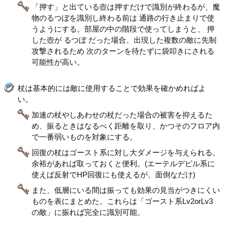
「押す」と出ている壺は押すだけで識別が終わるが、魔
物のるつぼを識別し終わる前は 通路の行き止まりで使
うようにする。部屋の中の階段で使ってしまうと、 押
した壺が るつぼ だった場合、出現した複数の敵に先制
攻撃されるため 次のターンを待たずに袋叩きにされる
可能性が高い。
杖は基本的には敵に使用することで効果を確かめればよ
い。
加速の杖やしあわせの杖だった場合の被害を抑えるた
め、振るときはなるべく距離を取り、かつそのフロア内
で一番弱いものを対象にする。
回復の杖はゴースト系に対し大ダメージを与えられる。
余裕があれば取っておくと便利。(エーテルデビル系に
使えば反射でHP回復にも使えるが、面倒なだけ)
また、低層にいる間は振っても効果の見当がつきにくい
ものを表にまとめた。これらは「ゴースト系Lv2orLv3
の敵」に振れば完全に識別可能。