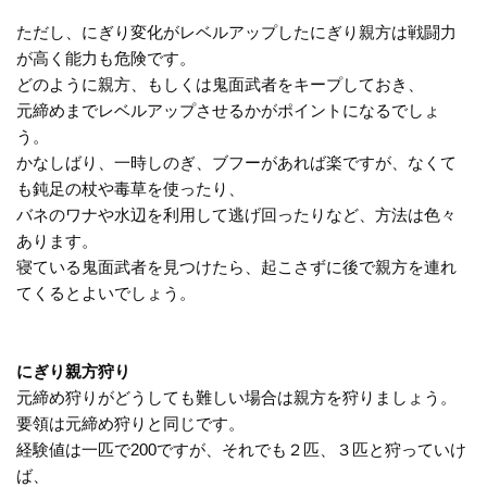
ただし、にぎり変化がレベルアップしたにぎり親方は戦闘力
が高く能力も危険です。
どのように親方、もしくは鬼面武者をキープしておき、
元締めまでレベルアップさせるかがポイントになるでしょ
う。
かなしばり、一時しのぎ、ブフーがあれば楽ですが、なくて
も鈍足の杖や毒草を使ったり、
バネのワナや水辺を利用して逃げ回ったりなど、方法は色々
あります。
寝ている鬼面武者を見つけたら、起こさずに後で親方を連れ
てくるとよいでしょう。
にぎり親方狩り
元締め狩りがどうしても難しい場合は親方を狩りましょう。
要領は元締め狩りと同じです。
経験値は一匹で200ですが、それでも２匹、３匹と狩っていけ
ば、