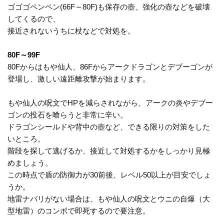
ゴゴゴペンペン(66F～80F)も保存の壺、強化の壺などを破壊
してくるので、
接近されないうちに杖などで対処を。
80F～99F
80Fからはもや仙人、86Fからアークドラゴンとデブーゴンが
登場し、激しい遠距離攻撃が始まります。
もや仙人の呪文でHPを減らされながら、アークの炎やデブー
ゴンの投石を喰らうと非常に辛い。
ドラゴンシールドや背中の壺など、できる限りの対策をした
いところ。
階段を探して逃げるか、接近して対処するかをしっかり見極
めましょう。
この時点で盾の防御力が30前後、レベル50以上が目安でしょ
うか。
地雷ナバリがない場合は、もや仙人の呪文とウニの自爆（大
型地雷）のコンボで即死するので要注意。