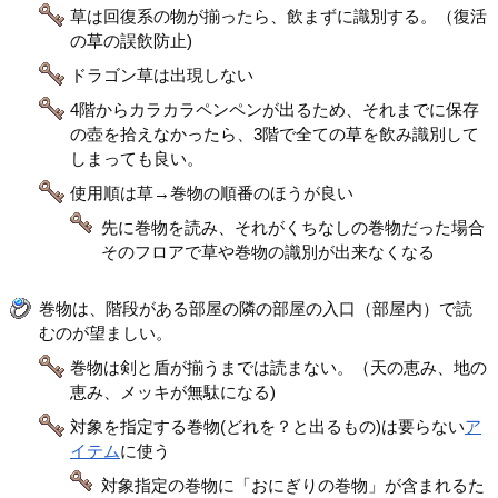
草は回復系の物が揃ったら、飲まずに識別する。（復活
の草の誤飲防止)
ドラゴン草は出現しない
4階からカラカラペンペンが出るため、それまでに保存
の壺を拾えなかったら、3階で全ての草を飲み識別して
しまっても良い。
使用順は草→巻物の順番のほうが良い
先に巻物を読み、それがくちなしの巻物だった場合
そのフロアで草や巻物の識別が出来なくなる
巻物は、階段がある部屋の隣の部屋の入口（部屋内）で読
むのが望ましい。
巻物は剣と盾が揃うまでは読まない。（天の恵み、地の
恵み、メッキが無駄になる)
対象を指定する巻物(どれを？と出るもの)は要らない
ア
イテム
に使う
対象指定の巻物に「おにぎりの巻物」が含まれるた