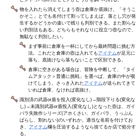
物を入れたら消えてしまう壺は倉庫か底抜け。「そうこ
かそこ」とでも名付けて割ってしまえば、落とし穴が発
生するかどうかの違いで残りも判別できる。また割らな
い判別法もある。どちらもそれなりに役立つ壺なので、
無駄なく判別したい。
まず事前に倉庫を一杯にしてから最終問題に挑む方
法。これだと倉庫の壺は入れても
アイテム
が足元に
落ち、底抜けなら落ちないことで区別できる。
倉庫に空きがある場合は、冒険を中断して、「タイ
ムアタック＞普通に挑戦」を選べば、倉庫の中が覗
けてしまう。さっき入れた
アイテム
が送られてきて
いれば倉庫、なければ底抜け。
識別済の武器or盾を投入(変化なし)→階段下りる(変化な
し)→未識別武器or盾投入(変化なし)となった壺は、ガイ
バラ失敗作シリーズ(アホくさい、ガイバラ、うっぷん
ばらし、割れない)のいずれか。適当な名前を付けてお
き、
アイテム
欄を圧迫するようなら捨てるか店で処分す
る。