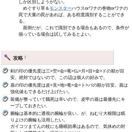
しか区別しようがない。
めぐすり草＆
モンスター
ハウスorワナの巻物orワナの
罠で大量の罠があれば、ある程度識別することができ
る。
面倒だが、これで識別できる場合もあるので、条件が
揃っている場合は試してみるとよい。
攻略
†
剣の印の優先度は三>空>会>竜>仏>月>目>金>ドの順が目
安。絶対ではないので、この辺は個人の好みで。
盾の印の優先度は皮>見>地>竜>金>ト>バの順が目安。盾は
強化値もできるだけ上げたい。
装備が整っていて餓死は辛いので、皮甲の盾は最優先にキ
ープしておきたい、
腕輪は基本的に透視の腕輪が良い。が、ねむり大根階は眠
りよけの腕輪も活用したい。
ガイコツまてんの杖にも睡眠効果はあるので、気休めの対