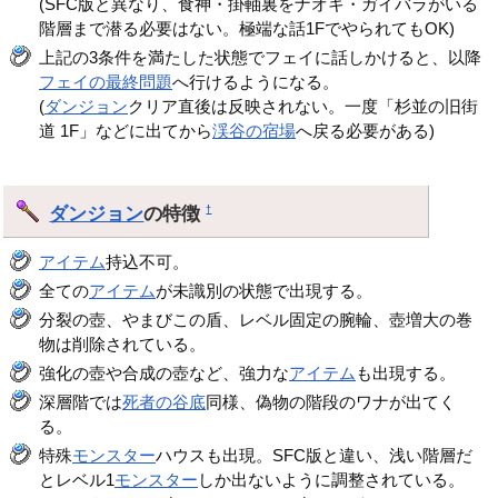
(SFC版と異なり、食神・掛軸裏をナオキ・ガイバラがいる
階層まで潜る必要はない。極端な話1FでやられてもOK)
上記の3条件を満たした状態でフェイに話しかけると、以降
フェイの最終問題
へ行けるようになる。
(
ダンジョン
クリア直後は反映されない。一度「杉並の旧街
道 1F」などに出てから
渓谷の宿場
へ戻る必要がある)
ダンジョン
の特徴
†
アイテム
持込不可。
全ての
アイテム
が未識別の状態で出現する。
分裂の壺、やまびこの盾、レベル固定の腕輪、壺増大の巻
物は削除されている。
強化の壺や合成の壺など、強力な
アイテム
も出現する。
深層階では
死者の谷底
同様、偽物の階段のワナが出てく
る。
特殊
モンスター
ハウスも出現。SFC版と違い、浅い階層だ
とレベル1
モンスター
しか出ないように調整されている。