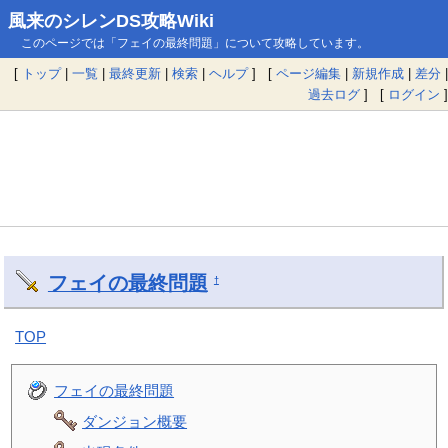
風来のシレンDS攻略Wiki
このページでは「フェイの最終問題」について攻略しています。
[
トップ
|
一覧
|
最終更新
|
検索
|
ヘルプ
] [
ページ編集
|
新規作成
|
差分
|
過去ログ
] [
ログイン
]
フェイの最終問題
†
TOP
フェイの最終問題
ダンジョン概要