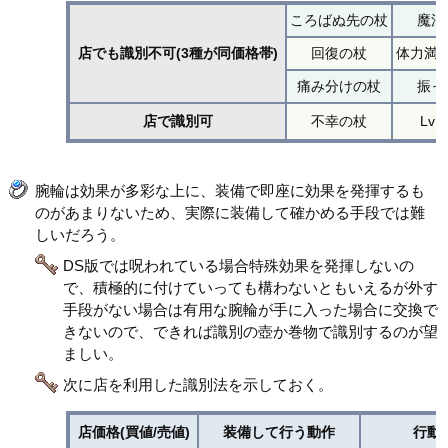
ころばぬ先の杖
魔法
店でも識別不可(3種が同価格帯)
回復の杖
体力満
痛み分けの杖
振っ
店で識別可
不幸の杖
Lv
腕輪は効果が多彩な上に、装備で即座に効果を発揮するも
のがあまりないため、実際に装備して確かめる手段では難
しいだろう。
DS版では呪われている場合特殊効果を発揮しないの
で、積極的に付けていっても構わないともいえるが外す
手段がない場合は有用な腕輪が手に入った場合に交換で
きないので、できれば識別の壺か巻物で識別するのが望
ましい。
次に店を利用した識別法を示しておく。
店価格(買値/売値)
装備して行う動作
行動