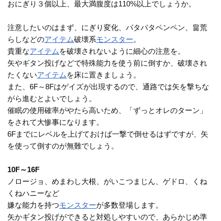
おにぎり３個以上、最大満腹度は110%以上でしょうか。
注意したいのはまず、にぎり変化、パタパタペンペン、畠荒
らしなどの
アイテム
破壊系
モンスター
。
貴重な
アイテム
を破壊されないように細心の注意を。
矢やギタン投げなどで特殊能力を使う前に倒すか、破壊され
たくない
アイテム
を床に置きましょう。
また、6F～8Fはゲイズが出現するので、通路では矢を撃ちな
がら進むとよいでしょう。
催眠の使用確率がやたら高いため、「ずっとオレのターン」
をされて大惨事になります。
6Fまでにレベルを上げておけば一撃で倒せるはずですが、矢
を使って倒すのが無難でしょう。
10F～16F
ノロージョ、めまわし大根、がいこつまじん、ゲドロ、くね
くねハニーなど
嫌な能力を持つ
モンスター
が多数登場します。
矢かギタン投げができると対処しやすいので、あらかじめ準