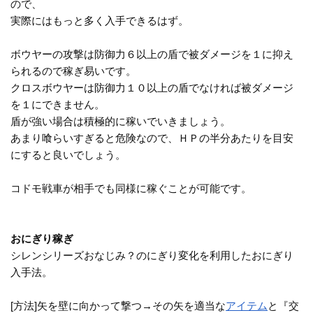
ので、
実際にはもっと多く入手できるはず。
ボウヤーの攻撃は防御力６以上の盾で被ダメージを１に抑え
られるので稼ぎ易いです。
クロスボウヤーは防御力１０以上の盾でなければ被ダメージ
を１にできません。
盾が強い場合は積極的に稼いでいきましょう。
あまり喰らいすぎると危険なので、ＨＰの半分あたりを目安
にすると良いでしょう。
コドモ戦車が相手でも同様に稼ぐことが可能です。
おにぎり稼ぎ
シレンシリーズおなじみ？のにぎり変化を利用したおにぎり
入手法。
[方法]矢を壁に向かって撃つ→その矢を適当な
アイテム
と『交