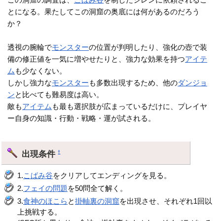
とになる。果たしてこの洞窟の奥底には何があるのだろう
か？
透視の腕輪で
モンスター
の位置が判明したり、強化の壺で装
備の修正値を一気に増やせたりと、強力な効果を持つ
アイテ
ム
も少なくない。
しかし強力な
モンスター
も多数出現するため、他の
ダンジョ
ン
と比べても難易度は高い。
敵も
アイテム
も最も選択肢が広まっているだけに、プレイヤ
ー自身の知識・行動・戦略・運が試される。
出現条件
†
1.
こばみ谷
をクリアしてエンディングを見る。
2.
フェイの問題
を50問全て解く。
3.
食神のほこら
と
掛軸裏の洞窟
を出現させ、それぞれ1回以
上挑戦する。