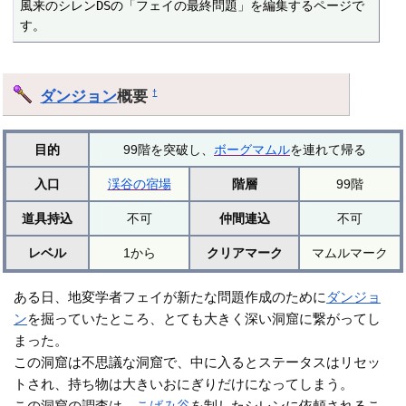
風来のシレンDSの「フェイの最終問題」を編集するページで
す。
ダンジョン
概要
†
目的
99階を突破し、
ボーグマムル
を連れて帰る
入口
渓谷の宿場
階層
99階
道具持込
不可
仲間連込
不可
レベル
1から
クリアマーク
マムルマーク
ある日、地変学者フェイが新たな問題作成のために
ダンジョ
ン
を掘っていたところ、とても大きく深い洞窟に繋がってし
まった。
この洞窟は不思議な洞窟で、中に入るとステータスはリセッ
トされ、持ち物は大きいおにぎりだけになってしまう。
この洞窟の調査は、
こばみ谷
を制したシレンに依頼されるこ