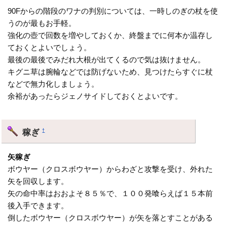
90Fからの階段のワナの判別については、一時しのぎの杖を使
うのが最もお手軽。
強化の壺で回数を増やしておくか、終盤までに何本か温存し
ておくとよいでしょう。
最後の最後でみだれ大根が出てくるので気は抜けません。
キグニ草は腕輪などでは防げないため、見つけたらすぐに杖
などで無力化しましょう。
余裕があったらジェノサイドしておくとよいです。
稼ぎ
†
矢稼ぎ
ボウヤー（クロスボウヤー）からわざと攻撃を受け、外れた
矢を回収します。
矢の命中率はおおよそ８５％で、１００発喰らえば１５本前
後入手できます。
倒したボウヤー（クロスボウヤー）が矢を落とすことがある