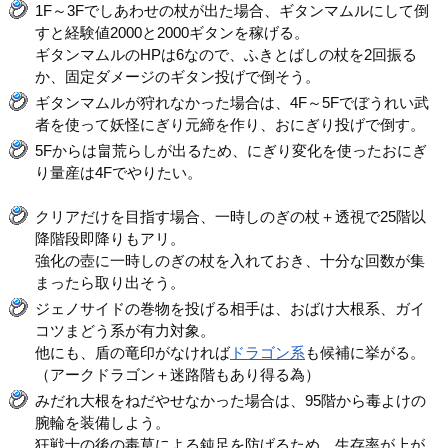
1F～3Fでしあわせの杖が出た場合、ギタンマムルにして倒
すと経験値2000と2000ギタンを稼げる。
ギタンマムルのHPは6なので、ふきとばしの杖を2回振る
か、固定ダメージのギタン投げで倒そう。
ギタンマムルが狩れなかった場合は、4F～5Fでぼうれい武
者を使って妖怪にぎり元締を作り、おにぎり投げで倒す。
5Fからは畠荒らしが出るため、にぎり変化を使ったおにぎ
り量産は4Fでやりたい。
クリアだけを目指す場合、一時しのぎの杖＋透視で25階以
降階段即降りもアリ。
強化の壺に一時しのぎの杖を入れておき、十分な回数が集
まったら取り出そう。
ジェノサイドの巻物を投げる相手は、おばけ大根系、ガイ
コツまどう系が有力対象。
他にも、盾の竜印がなければ
ドラゴン系
も候補に挙がる。
（アークドラゴン＋迷路階もあり得る為）
みだれ大根をねだやせなかった場合は、95階から毒よけの
腕輪を装備しよう。
狂戦士の後の毒草による鈍足を防げるため、生存率が上が