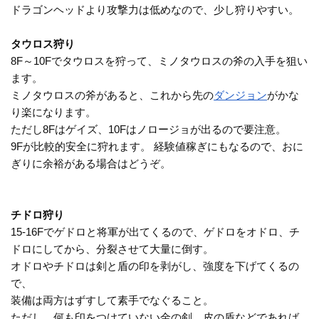
ドラゴンヘッドより攻撃力は低めなので、少し狩りやすい。
タウロス狩り
8F～10Fでタウロスを狩って、ミノタウロスの斧の入手を狙い
ます。
ミノタウロスの斧があると、これから先の
ダンジョン
がかな
り楽になります。
ただし8Fはゲイズ、10Fはノロージョが出るので要注意。
9Fが比較的安全に狩れます。 経験値稼ぎにもなるので、おに
ぎりに余裕がある場合はどうぞ。
チドロ狩り
15-16Fでゲドロと将軍が出てくるので、ゲドロをオドロ、チ
ドロにしてから、分裂させて大量に倒す。
オドロやチドロは剣と盾の印を剥がし、強度を下げてくるの
で、
装備は両方はずすして素手でなぐること。
ただし、何も印をつけていない金の剣、皮の盾などであれば