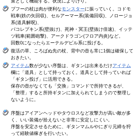
策として機能する。状況によりけり。
ブフーの杖は肉が便利な
モンスター
に振っていく。コドモ
戦車(鉄の矢回収)、セルアーマー系(装備回収)、ノロージョ
系(道具解呪)、
パコレプキン系(壁抜け)、死神・冥王(壁抜け倍速)、イッテ
ツ戦車(範囲砲撃)、アークドラゴン(フロア内炎)など。
回数0になったらエーテルデビル系に投げる。
復活の草、ころばぬ先の杖、背中の壺も常に1個は確保して
おきたい。
アイテム
数が少ない序盤は、ギタンは出来るだけ
アイテム
欄に「道具」として持っておく。道具として持っていれば
「ギタン投げ」に活用できる。
保存の壺がなくても「交換」コマンドで所持できるが、
「整理」すると所持ギタンに加えられてしまうので整理し
ないように。
序盤はアイアンヘッドやタウロスなど攻撃力が高い敵が多
く、いい装備が拾えないと非常に安定しにくい。
序盤を安定させるために、ギタンマムルやにぎり元締を狩
って経験値稼ぎを行いたい。