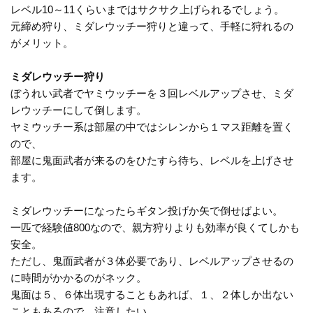
レベル10～11くらいまではサクサク上げられるでしょう。
元締め狩り、ミダレウッチー狩りと違って、手軽に狩れるの
がメリット。
ミダレウッチー狩り
ぼうれい武者でヤミウッチーを３回レベルアップさせ、ミダ
レウッチーにして倒します。
ヤミウッチー系は部屋の中ではシレンから１マス距離を置く
ので、
部屋に鬼面武者が来るのをひたすら待ち、レベルを上げさせ
ます。
ミダレウッチーになったらギタン投げか矢で倒せばよい。
一匹で経験値800なので、親方狩りよりも効率が良くてしかも
安全。
ただし、鬼面武者が３体必要であり、レベルアップさせるの
に時間がかかるのがネック。
鬼面は５、６体出現することもあれば、１、２体しか出ない
こともあるので、注意したい。