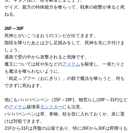
ゲイズ、親方の特殊能力を喰らって、戦車の砲撃が来ると死
ねる。
26F～30F
死神とがいこつまおうのコンビが出てきます。
階段を降りたあとは少し足踏みをして、死神を先に片付けま
しょう。
通路で壁の中から攻撃されると危険です。
魔王については杖や矢などの
アイテム
を駆使し、一発たりと
も魔法を喰らわないように。
「鈍足→ブフー（おにぎり）」の順で魔法を喰らうと、何も
できずに死ねます。
他にもバババペンペン（25F～28F)、物荒らし(28F～31F)など
の
アイテム
破壊系
モンスター
にも注意。
バババペンペンは草、巻物、杖を壺に入れておくか、床に置
けば対処できます。
21Fから31Fは序盤の山場であり、特に26Fから30Fは即降りも