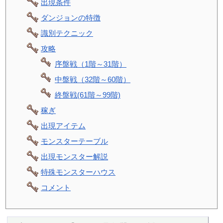
出現条件
ダンジョンの特徴
識別テクニック
攻略
序盤戦（1階～31階）
中盤戦（32階～60階）
終盤戦(61階～99階)
稼ぎ
出現アイテム
モンスターテーブル
出現モンスター解説
特殊モンスターハウス
コメント