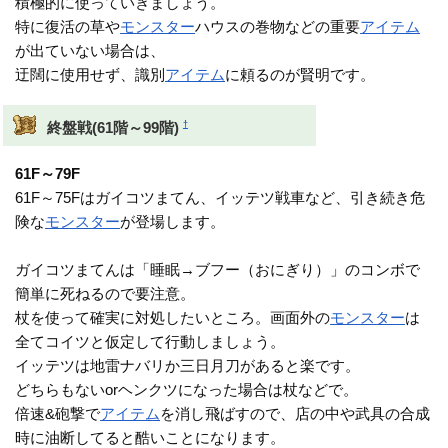
積極的に使っていきましょう。
特に復活の草や
モンスター
ハウスの巻物などの重要
アイテム
が出ていない場合は、
迂闊に使用せず、識別
アイテム
に頼るのが賢明です。
†
終盤戦(61階～99階)
61F～79F
61F～75Fはガイコツまてん、イッテツ戦車など、引き続き危
険な
モンスター
が登場します。
ガイコツまてんは「睡眠→ブフー（おにぎり）」のコンボで
簡単に死ねるので要注意。
杖を使って確実に対処したいところ。画面外の
モンスター
は
全てコイツと仮定して行動しましょう。
イッテツは地雷ナバリか三日月刀があると楽です。
どちらもないorヘンクツになった場合は杖などで。
倍速&砲撃で
アイテム
を消し飛ばすので、店の中や武具の合成
時に油断してると酷いことになります。