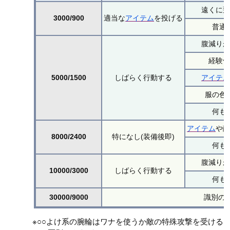
遠くに
3000/900
適当な
アイテム
を投げる
普通
腹減り
経験
5000/1500
しばらく行動する
アイテ
服の色
何も
アイテム
や
8000/2400
特になし(装備後即)
何も
腹減り
10000/3000
しばらく行動する
何も
30000/9000
識別の
※○○よけ系の腕輪はワナを使うか敵の特殊攻撃を受ける