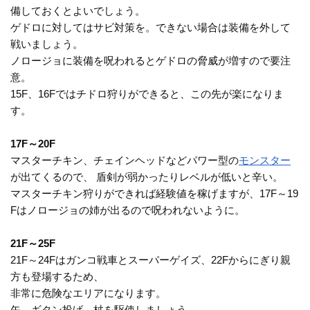
備しておくとよいでしょう。
ゲドロに対してはサビ対策を。できない場合は装備を外して
戦いましょう。
ノロージョに装備を呪われるとゲドロの脅威が増すので要注
意。
15F、16Fではチドロ狩りができると、この先が楽になりま
す。
17F～20F
マスターチキン、チェインヘッドなどパワー型の
モンスター
が出てくるので、 盾剣が弱かったりレベルが低いと辛い。
マスターチキン狩りができれば経験値を稼げますが、17F～19
Fはノロージョの姉が出るので呪われないように。
21F～25F
21F～24Fはガンコ戦車とスーパーゲイズ、22Fからにぎり親
方も登場するため、
非常に危険なエリアになります。
矢、ギタン投げ、杖を駆使しましょう。