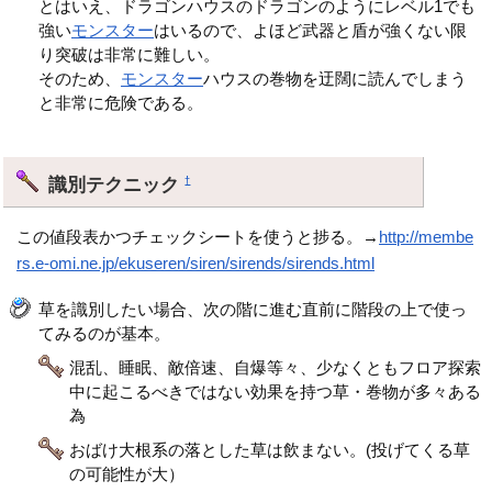
とはいえ、ドラゴンハウスのドラゴンのようにレベル1でも
強い
モンスター
はいるので、よほど武器と盾が強くない限
り突破は非常に難しい。
そのため、
モンスター
ハウスの巻物を迂闊に読んでしまう
と非常に危険である。
識別テクニック
†
この値段表かつチェックシートを使うと捗る。→
http://membe
rs.e-omi.ne.jp/ekuseren/siren/sirends/sirends.html
草を識別したい場合、次の階に進む直前に階段の上で使っ
てみるのが基本。
混乱、睡眠、敵倍速、自爆等々、少なくともフロア探索
中に起こるべきではない効果を持つ草・巻物が多々ある
為
おばけ大根系の落とした草は飲まない。(投げてくる草
の可能性が大）