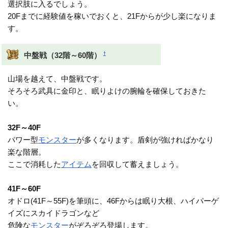
選択肢に入るでしょう。
20Fまでに経験値を稼いでおくと、21Fからが少し楽になりま
す。
†
中盤戦（32階～60階）
山場を越えて、中盤戦です。
そろそろ武具に金印と、眠りよけの腕輪を確保しておきた
い。
32F～40F
パワー型
モンスター
が多くなります。盾剣が強ければかなり
楽な階層。
ここで消耗した
アイテム
を回収して蓄えましょう。
41F～60F
オドロ(41F～55F)を筆頭に、46Fからは眠り大根、ハイパーゲ
イズにスカイドラゴンなど
危険な
モンスター
がぞろぞろ登場します。