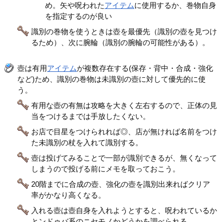
め。矢や呪われた
アイテム
に使用するか、巻物自身
を指定するのが良い
識別の巻物を使うときは壺を最優先（識別の壺を見つけ
るため）、次に腕輪（識別の腕輪の可能性がある）。
壺は有用
アイテム
が複数存在する(保存・背中・合成・強化
など)ため、識別の巻物は未識別の壺に対して優先的に使
う。
有用な壺の有無は攻略を大きく左右するので、正体の見
当をつけるまでは手放したくない。
お店で目星をつけられれば◎、店が無ければ名前をつけ
た未識別の杖を入れて識別する。
壺は投げてみることで一部が識別できるが、無くなって
しまうので投げる前にメモを取っておこう。
20階までに合成の壺、強化の壺を識別出来ればクリア
率がかなり高くなる。
入れる壺は壺自身を入れようとすると、呪われているか
とンドゥバ系のニセモノかどうかを調べられる。