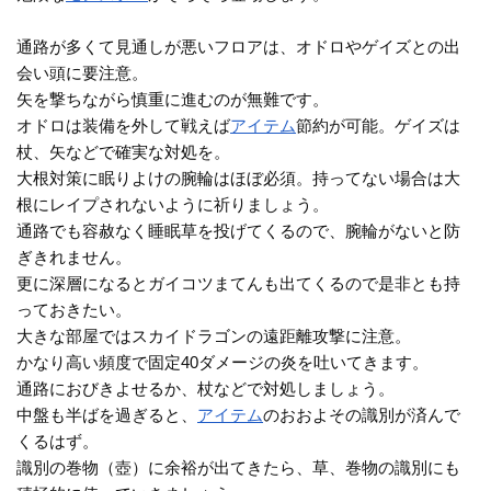
通路が多くて見通しが悪いフロアは、オドロやゲイズとの出
会い頭に要注意。
矢を撃ちながら慎重に進むのが無難です。
オドロは装備を外して戦えば
アイテム
節約が可能。ゲイズは
杖、矢などで確実な対処を。
大根対策に眠りよけの腕輪はほぼ必須。持ってない場合は大
根にレイプされないように祈りましょう。
通路でも容赦なく睡眠草を投げてくるので、腕輪がないと防
ぎきれません。
更に深層になるとガイコツまてんも出てくるので是非とも持
っておきたい。
大きな部屋ではスカイドラゴンの遠距離攻撃に注意。
かなり高い頻度で固定40ダメージの炎を吐いてきます。
通路におびきよせるか、杖などで対処しましょう。
中盤も半ばを過ぎると、
アイテム
のおおよその識別が済んで
くるはず。
識別の巻物（壺）に余裕が出てきたら、草、巻物の識別にも