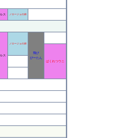
ルス
ノロージョの姉
ノロージョの姉
飛び
ルス
ぴーたん
ばくれつウニ