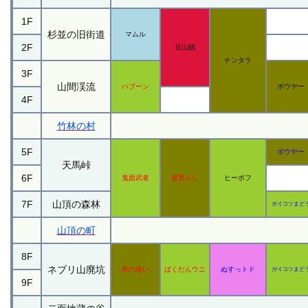
1F
杉並の旧街道
マムル
2F
豆山賊
チンタラ
3F
山間渓流
ハブーン
ボウヤー
4F
竹林の村
5F
ボウヤー
天馬峠
6F
鬼面武者
畠荒らし
ヒーポフ
7F
山頂の森林
ガイコツまど
山頂の町
8F
ネブリ山廃坑
死の使い
ばくだんウニ
ぬすっトド
ガイコツまど
9F