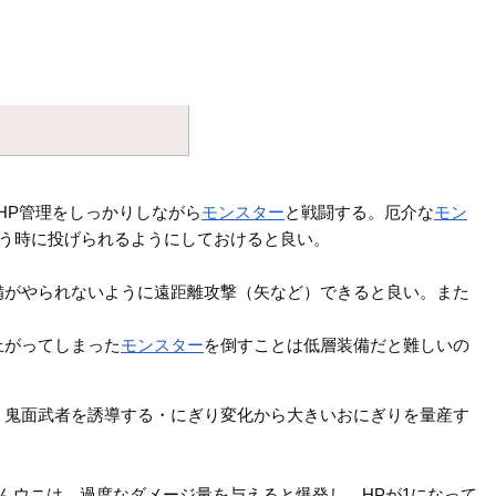
HP管理をしっかりしながら
モンスター
と戦闘する。厄介な
モン
う時に投げられるようにしておけると良い。
備がやられないように遠距離攻撃（矢など）できると良い。また
上がってしまった
モンスター
を倒すことは低層装備だと難しいの
、鬼面武者を誘導する・にぎり変化から大きいおにぎりを量産す
んウニは、過度なダメージ量を与えると爆発し、HPが1になって