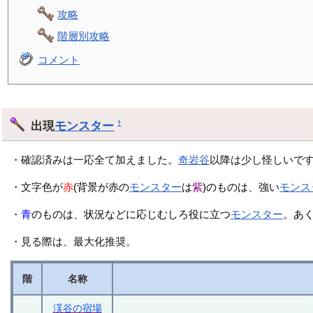
攻略
階層別攻略
コメント
出現
モンスター
†
・確認済みは一応全て加えました。
奇岩谷
以降は少し怪しいで
・文字色が
赤
(背景が赤の
モンスター
は
紫
)のものは、強い
モンス
・
青
のものは、状況などに応じむしろ役に立つ
モンスター
。あ
・見る際は、最大化推奨。
階
名称
渓谷の宿場