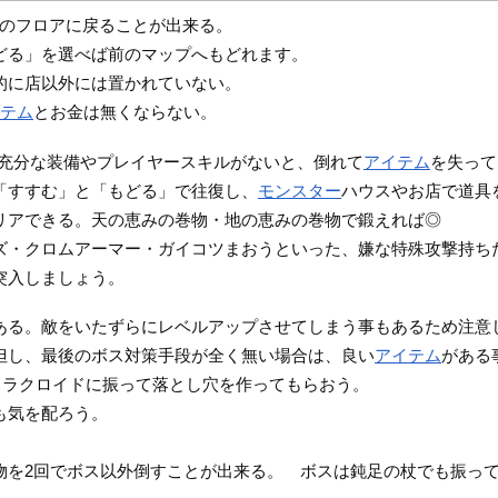
のフロアに戻ることが出来る。
どる」を選べば前のマップへもどれます。
的に店以外には置かれていない。
イテム
とお金は無くならない。
、充分な装備やプレイヤースキルがないと、倒れて
アイテム
を失って
「すすむ」と「もどる」で往復し、
モンスター
ハウスやお店で道具
リアできる。天の恵みの巻物・地の恵みの巻物で鍛えれば◎
ズ・クロムアーマー・ガイコツまおうといった、嫌な特殊攻撃持ち
突入しましょう。
ある。敵をいたずらにレベルアップさせてしまう事もあるため注意
但し、最後のボス対策手段が全く無い場合は、良い
アイテム
がある
カラクロイドに振って落とし穴を作ってもらおう。
も気を配ろう。
物を2回でボス以外倒すことが出来る。 ボスは鈍足の杖でも振っ