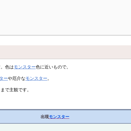
す。色は
モンスター
色に近いもので。
ター
や厄介な
モンスター
。
くまで主観です。
出現
モンスター