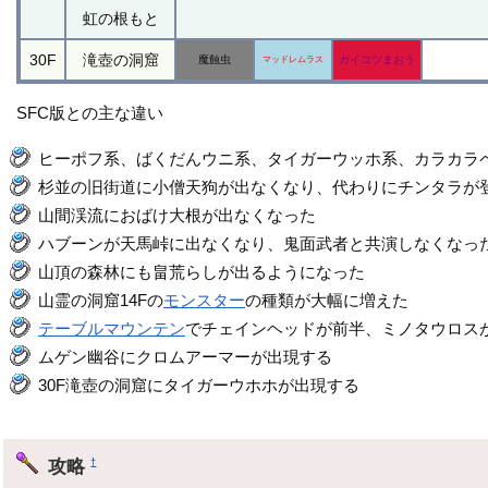
虹の根もと
30F
滝壺の洞窟
魔蝕虫
ガイコツまおう
マッドレムラス
SFC版との主な違い
ヒーポフ系、ばくだんウニ系、タイガーウッホ系、カラカラ
杉並の旧街道に小僧天狗が出なくなり、代わりにチンタラが
山間渓流におばけ大根が出なくなった
ハブーンが天馬峠に出なくなり、鬼面武者と共演しなくなっ
山頂の森林にも畠荒らしが出るようになった
山霊の洞窟14Fの
モンスター
の種類が大幅に増えた
テーブルマウンテン
でチェインヘッドが前半、ミノタウロス
ムゲン幽谷にクロムアーマーが出現する
30F滝壺の洞窟にタイガーウホホが出現する
攻略
†