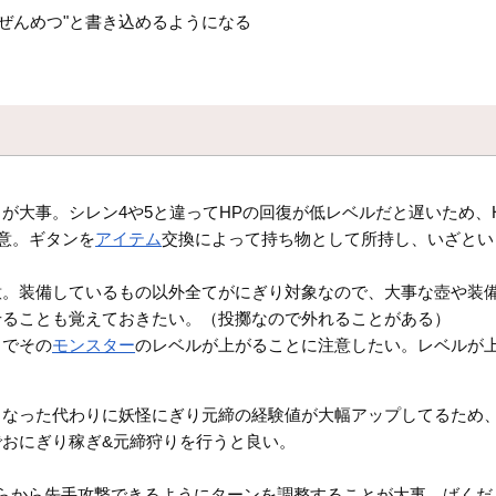
ぜんめつ"と書き込めるようになる
。
が大事。シレン4や5と違ってHPの回復が低レベルだと遅いため、
意。ギタンを
アイテム
交換によって持ち物として所持し、いざとい
意。装備しているもの以外全てがにぎり対象なので、大事な壺や装
せることも覚えておきたい。（投擲なので外れることがある）
とでその
モンスター
のレベルが上がることに注意したい。レベルが
くなった代わりに妖怪にぎり元締の経験値が大幅アップしてるため
おにぎり稼ぎ&元締狩りを行うと良い。
らから先手攻撃できるようにターンを調整することが大事。ばくだ