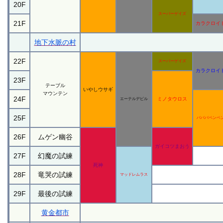
20F
スーパーゲイズ
21F
カラクロイ
地下水脈の村
22F
スーパーゲイズ
カラクロイ
23F
テーブル
いやしウサギ
マウンテン
24F
ミノタウロス
エーテルデビル
25F
バババペンペ
26F
ムゲン幽谷
ガイコツまおう
27F
幻魔の試練
死神
28F
竜哭の試練
マッドレムラス
29F
最後の試練
黄金都市