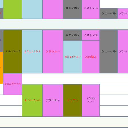
カエンポフ
ミストノス
ド
シューベル
メンベ
カエンポフ
ミストノス
ド
ンドゥルー
シューベル
メンベ
パコレプキーナ
ようまふくろう
みの仙人
おどるポリゴン
ン
クロムアーマー
ドラゴン
デブーチョ
ドラゴン
タイガーウホホ
ヘッド