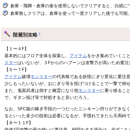
倉庫・飛脚・倉庫の壷を使用しないでクリアすると、白紙に"
倉庫無しクリアは、倉庫を使って一度クリアした後でも可能
階層別攻略
†
【１〜４F】
基本的にはフロア全体を探索し、
アイテム
をかき集めていくこと
スター
はいないが、３Fからのハブーンは攻撃力が高いため要注
【５〜７F】
アイテム
破壊
モンスター
の代表格である妖怪にぎり変化に要注
少しもったいないが、おにぎり等を投げつけることで一撃で倒
また、鬼面武者は倒すと幽霊になり他
モンスター
に乗り移るこ
で、ギタン投げ等で対処すると良いだろう。
なお、SFC版の稼ぎ手段の一つだったニシキーン狩りができな
るといった多少の技術は必要になるが、手慣れてきたら天馬峠で
【８〜１１F】
倍速1回攻撃の死の使いに要注意。戦闘をする場合は、必ずこち