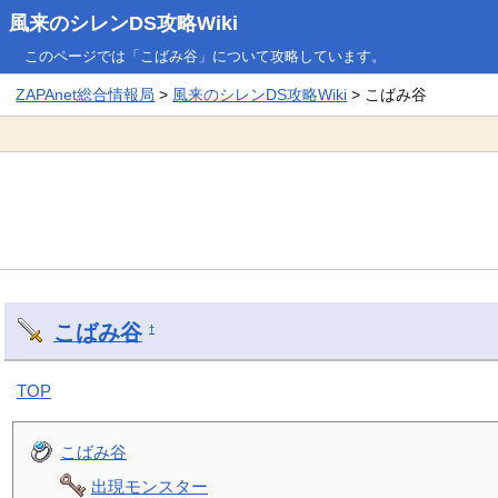
風来のシレンDS攻略Wiki
このページでは「こばみ谷」について攻略しています。
ZAPAnet総合情報局
>
風来のシレンDS攻略Wiki
> こばみ谷
こばみ谷
†
TOP
こばみ谷
出現モンスター