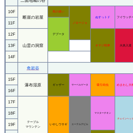
二面地蔵の谷
10F
死の使い
断崖の岩屋
ぬすっトド
フイウッチ
11F
ノロージョ
12F
デブータ
13F
山霊の洞窟
オヤジ戦車
火炎入道
14F
奇岩谷
15F
瀑布湿原
ギャザー
吸引幼虫
めまわし大
サーベルゲータ
16F
17F
18F
マスターチキン
チェインヘッ
テーブル
19F
いやしウサギ
エーテルデビル
マウンテン