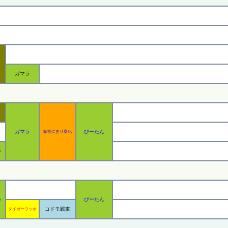
ガマラ
ガマラ
ぴーたん
妖怪にぎり変化
う
ぴーたん
う
コドモ戦車
タイガーウッホ