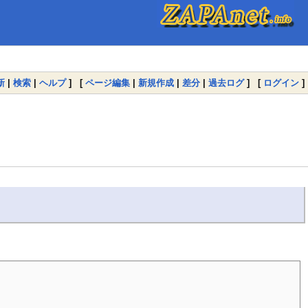
新
|
検索
|
ヘルプ
] [
ページ編集
|
新規作成
|
差分
|
過去ログ
] [
ログイン
]