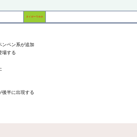
タイガーウホホ
ペンペン系が追加
登場する
た
が後半に出現する