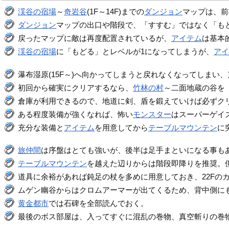
渓谷の宿場
～
奇岩谷
(1F～14F)までの
ダンジョン
マップは、前
ダンジョン
マップの出口や階段で、「すすむ」ではなく「も
戻ったマップに敵は再度配置されているが、
アイテム
は基本
渓谷の宿場
に「もどる」とレベルが1になってしまうが、
ア
瀑布湿原(15F～)へ向かってしまうと戻れなくなってしまい
初回から確実にクリアするなら、
竹林の村
～二面地蔵の谷を
倉庫が利用できるので、地道に剣、盾を鍛えていけば必ずク
ある程度装備が強くなれば、怖い
モンスター
はスーパーゲイ
充分な装備と
アイテム
を用意してから
テーブルマウンテン
に
旅仲間
は序盤はとても強いが、後半は足手まといになる事も
テーブルマウンテン
を越えた辺りからは階段即降りを推奨。
道具に余裕があれば鈍足の杖を多めに用意しておき、22Fの
ムゲン幽谷からはクロムアーマーが出てくるため、背中側に
黄金都市
では石碑を全部読んでおく。
最後のボス部屋は、入ってすぐに混乱の巻物、真空斬りの巻