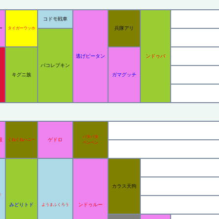
コドモ戦車
ー
兵隊アリ
タイガーウッホ
逃げピータン
ンドゥバ
パコレプキン
キグニ族
ガマグッチ
パタパタ
根
ゲドロ
くねくねハニー
ペンペン
カラス天狗
ド
みどりトド
ンドゥルー
ようまふくろう