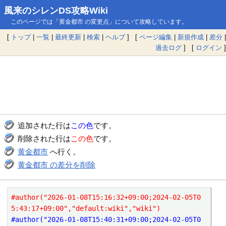
風来のシレンDS攻略Wiki
このページでは「黄金都市 の変更点」について攻略しています。
[
トップ
|
一覧
|
最終更新
|
検索
|
ヘルプ
] [
ページ編集
|
新規作成
|
差分
|
過去ログ
] [
ログイン
]
追加された行は
この色
です。
削除された行は
この色
です。
黄金都市
へ行く。
黄金都市 の差分を削除
#author("2026-01-08T15:16:32+09:00;2024-02-05T0
5:43:17+09:00","default:wiki","wiki")
#author("2026-01-08T15:40:31+09:00;2024-02-05T0