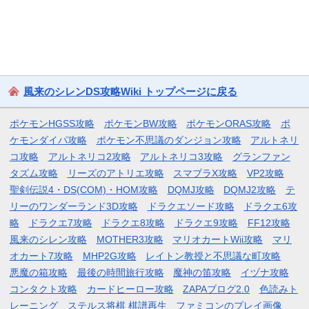
風来のシレンDS攻略Wiki トップページに戻る
ポケモンHGSS攻略
ポケモンBW攻略
ポケモンORAS攻略
ポ
ケモンダイパ攻略
ポケモン不思議のダンジョン攻略
アルトネリ
コ攻略
アルトネリコ2攻略
アルトネリコ3攻略
グランファン
タズム攻略
リーズのアトリエ攻略
スマブラX攻略
VP2攻略
聖剣伝説4・DS(COM)・HOM攻略
DQMJ攻略
DQMJ2攻略
テ
リーのワンダーランド3D攻略
ドラクエソード攻略
ドラクエ6攻
略
ドラクエ7攻略
ドラクエ8攻略
ドラクエ9攻略
FF12攻略
風来のシレン攻略
MOTHER3攻略
マリオカートWii攻略
マリ
オカート7攻略
MHP2G攻略
レイトン教授と不思議な町攻略
悪魔の箱攻略
最後の時間旅行攻略
魔神の笛攻略
イヅナ攻略
コンタクト攻略
カードヒーロー攻略
ZAPAブログ2.0
色読みト
レーニング
ステルス将棋 棋譜再生
ファミコンのプレイ画像