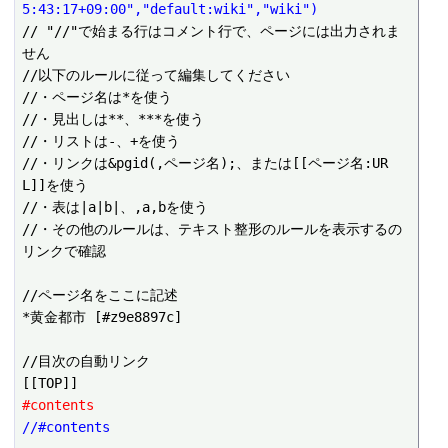
5:43:17+09:00","default:wiki","wiki")
// "//"で始まる行はコメント行で、ページには出力されま
せん

//以下のルールに従って編集してください

//・ページ名は*を使う

//・見出しは**、***を使う

//・リストは-、+を使う

//・リンクは&pgid(,ページ名);、または[[ページ名:UR
L]]を使う

//・表は|a|b|、,a,bを使う

//・その他のルールは、テキスト整形のルールを表示するの
リンクで確認

//ページ名をここに記述

*黄金都市 [#z9e8897c]

//目次の自動リンク

#contents
//#contents