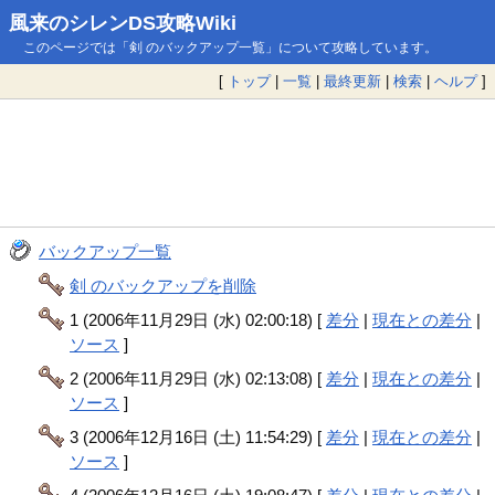
風来のシレンDS攻略Wiki
このページでは「剣 のバックアップ一覧」について攻略しています。
[
トップ
|
一覧
|
最終更新
|
検索
|
ヘルプ
]
バックアップ一覧
剣 のバックアップを削除
1 (2006年11月29日 (水) 02:00:18) [
差分
|
現在との差分
|
ソース
]
2 (2006年11月29日 (水) 02:13:08) [
差分
|
現在との差分
|
ソース
]
3 (2006年12月16日 (土) 11:54:29) [
差分
|
現在との差分
|
ソース
]