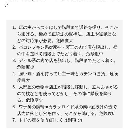
い
店の中からつるはしで階段まで通路を掘り、そこか
ら逃げる。極めて正統派の泥棒法。店主や盗賊番な
どの対応策が必要。危険度大
パコレプキン系or死神・冥王の肉で店を脱出し、壁
の中を逃げて階段までたどり着く。危険度中
デビル系の肉で店を脱出し、階段までたどり着く。
危険度少
強い剣・盾を持って店主一味とガチンコ勝負。危険
度極大
大部屋の巻物⇒店主が階段に移動し、立ちふさがる
ので杖などを使ってどかし、その隙に階段を降り
る。危険度少
ワナ師の腕輪orカラクロイド系の肉or底抜けの壺で
店内に落とし穴を作り、そこから逃げる。危険度0
トドの壺を使う(詳しくは別項で)