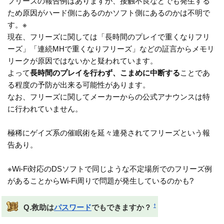
フリーズの報告例はありますが、接触不良などでも発生する
ため原因がハード側にあるのかソフト側にあるのかは不明で
す。※
現在、フリーズに関しては「長時間のプレイで重くなりフリ
ーズ」「連続MHで重くなりフリーズ」などの証言からメモリ
リークが原因ではないかと疑われています。
よって
長時間のプレイを行わず、こまめに中断する
ことであ
る程度の予防が出来る可能性があります。
なお、フリーズに関してメーカーからの公式アナウンスは特
に行われていません。
極稀にゲイズ系の催眠術を延々連発されてフリーズという報
告あり。
※Wi-Fi対応のDSソフトで同じような不定場所でのフリーズ例
があることからWi-Fi周りで問題が発生しているのかも?
†
Q.救助は
パスワード
でもできますか？