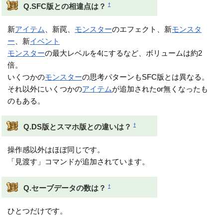
†
Q.SFC版との相違点は？
新
アイテム
、新罠、
モンスター
のエフェクト、新
モンスタ
ー
、新
イベント
モンスター
の最大レベルを4にするなど、ボリュームは約2
倍。
いくつかの
モンスター
の思考パターンもSFC版とは異なる。
それ以外にいくつかの
アイテム
が追加されたor無くなったも
のもある。
†
Q.DS版とスマホ版との違いは？
操作感以外はほぼ同じです。
「見渡す」コマンドが追加されています。
†
Q.セーブデータの数は？
ひとつだけです。