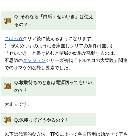
できるはず
Q. それなら「白紙：せいいき」は使え
†
るの？
こばみ谷
クリア後に使えるようになります。
(「ぜんめつ」のように倉庫無しクリアの条件は無い)
「せいいき」と書き込むと聖域の効果が発動するのは、
不思議の
ダンジョン
シリーズ初代「トルネコの大冒険」関連
でのオマケ的な隠し要素でした。
Q.救助待ちのときは電源切ってもいい
†
の？
大丈夫です。
†
Q.泥棒ってどうやるの？
以下は代表的な方法。TPOによって各自応用は効かせて下さ