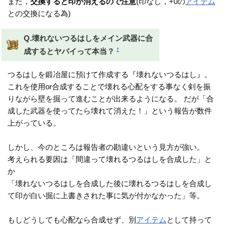
また，
交換すると印が消えるので注意
(印なし，+0の
アイテム
との交換になる為)
Q.壊れないつるはしをメイン武器に合
†
成するとヤバイって本当？
つるはしを鍛冶屋に預けて作成する『壊れないつるはし』。
これを使用or合成することで壊れる心配をする事なく剣を振
りながら壁を掘って進むことが出来るようになる。 だが「合
成した武器を使ってたら壊れて消えた！」という報告が数件
上がっている。
しかし、今のところは報告者の勘違いという見方が強い。
考えられる要因は「間違って壊れるつるはしを合成した」と
か
「壊れないつるはしを合成した後に壊れるつるはしを合成し
て印が白い掘に上書きされた事に気が付かなかった」等。
もしどうしても心配なら合成せず、別
アイテム
として持って