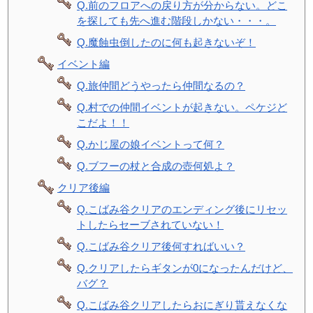
Q.前のフロアへの戻り方が分からない。どこ
を探しても先へ進む階段しかない・・・。
Q.魔蝕虫倒したのに何も起きないぞ！
イベント編
Q.旅仲間どうやったら仲間なるの？
Q.村での仲間イベントが起きない。ペケジど
こだよ！！
Q.かじ屋の娘イベントって何？
Q.ブフーの杖と合成の壺何処よ？
クリア後編
Q.こばみ谷クリアのエンディング後にリセッ
トしたらセーブされていない！
Q.こばみ谷クリア後何すればいい？
Q.クリアしたらギタンが0になったんだけど、
バグ？
Q.こばみ谷クリアしたらおにぎり貰えなくな