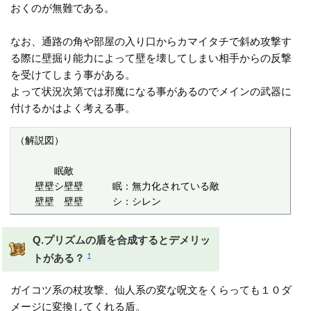
おくのが無難である。
なお、通路の角や部屋の入り口からカマイタチで斜め攻撃す
る際に壁掘り能力によって壁を壊してしまい相手からの反撃
を受けてしまう事がある。
よって状況次第では邪魔になる事があるのでメインの武器に
付けるかはよく考える事。
（解説図）

　　　　眠敵　　　　

　　壁壁シ壁壁　　　眠：無力化されている敵

　　壁壁　壁壁　　　シ：シレン
Q.プリズムの盾を合成するとデメリッ
†
トがある？
ガイコツ系の杖攻撃、仙人系の変な呪文をくらっても１０ダ
メージに変換してくれる盾。