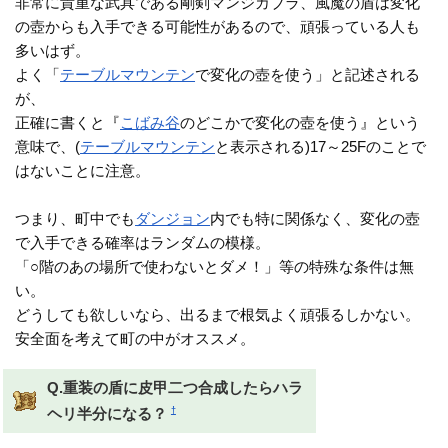
非常に貴重な武具である剛剣マンジカブラ、風魔の盾は変化
の壺からも入手できる可能性があるので、頑張っている人も
多いはず。
よく「
テーブルマウンテン
で変化の壺を使う」と記述される
が、
正確に書くと『
こばみ谷
のどこかで変化の壺を使う』という
意味で、(
テーブルマウンテン
と表示される)17～25Fのことで
はないことに注意。
つまり、町中でも
ダンジョン
内でも特に関係なく、変化の壺
で入手できる確率はランダムの模様。
「○階のあの場所で使わないとダメ！」等の特殊な条件は無
い。
どうしても欲しいなら、出るまで根気よく頑張るしかない。
安全面を考えて町の中がオススメ。
Q.重装の盾に皮甲二つ合成したらハラ
†
ヘリ半分になる？