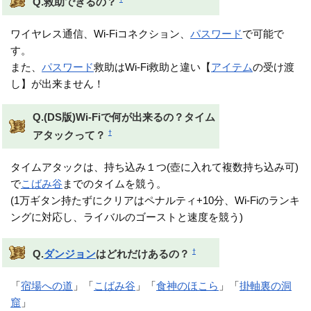
Q.救助できるの？
ワイヤレス通信、Wi-Fiコネクション、
パスワード
で可能で
す。
また、
パスワード
救助はWi-Fi救助と違い【
アイテム
の受け渡
し】が出来ません！
Q.(DS版)Wi-Fiで何が出来るの？タイム
†
アタックって？
タイムアタックは、持ち込み１つ(壺に入れて複数持ち込み可)
で
こばみ谷
までのタイムを競う。
(1万ギタン持たずにクリアはペナルティ+10分、Wi-Fiのランキ
ングに対応し、ライバルのゴーストと速度を競う)
†
Q.
ダンジョン
はどれだけあるの？
「
宿場への道
」「
こばみ谷
」「
食神のほこら
」「
掛軸裏の洞
窟
」