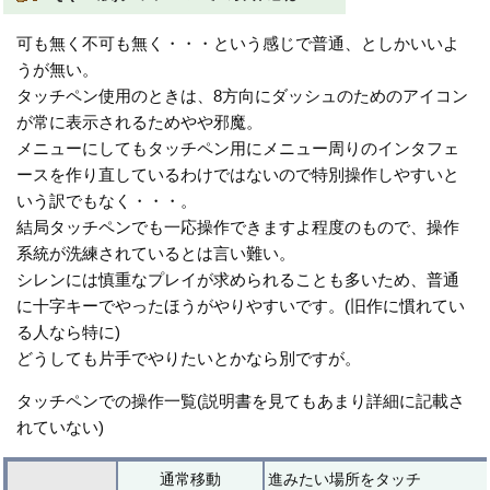
可も無く不可も無く・・・という感じで普通、としかいいよ
うが無い。
タッチペン使用のときは、8方向にダッシュのためのアイコン
が常に表示されるためやや邪魔。
メニューにしてもタッチペン用にメニュー周りのインタフェ
ースを作り直しているわけではないので特別操作しやすいと
いう訳でもなく・・・。
結局タッチペンでも一応操作できますよ程度のもので、操作
系統が洗練されているとは言い難い。
シレンには慎重なプレイが求められることも多いため、普通
に十字キーでやったほうがやりやすいです。(旧作に慣れてい
る人なら特に)
どうしても片手でやりたいとかなら別ですが。
タッチペンでの操作一覧(説明書を見てもあまり詳細に記載さ
れていない)
通常移動
進みたい場所をタッチ