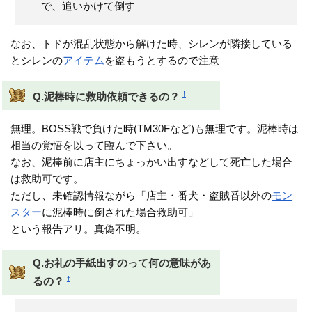
で、追いかけて倒す
なお、トドが混乱状態から解けた時、シレンが隣接している
とシレンの
アイテム
を盗もうとするので注意
†
Q.泥棒時に救助依頼できるの？
無理。BOSS戦で負けた時(TM30Fなど)も無理です。泥棒時は
相当の覚悟を以って臨んで下さい。
なお、泥棒前に店主にちょっかい出すなどして死亡した場合
は救助可です。
ただし、未確認情報ながら「店主・番犬・盗賊番以外の
モン
スター
に泥棒時に倒された場合救助可」
という報告アリ。真偽不明。
Q.お礼の手紙出すのって何の意味があ
†
るの？