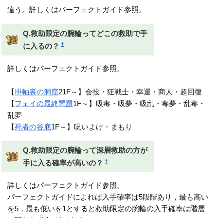
違う。詳しくはパーフェクトガイド参照。
Q.救助限定の腕輪ってどこの救助で手
†
に入るの？
詳しくはパーフェクトガイド参照。
【
掛軸裏の洞窟
21F～】会投・狂戦士・幸運・商人・超回復
【
フェイの最終問題
1F～】吸毒・吸夢・吸乱・毒夢・乱毒・
乱夢
【
死者の谷底
1F～】呪いよけ・まもり
Q.救助限定の腕輪って深層救助の方が
†
手に入る確率が高いの？
詳しくはパーフェクトガイド参照。
パーフェクトガイドによれば入手確率は5段階あり，最も高い
を5，最も低いを1とすると救助限定の腕輪の入手確率は階層