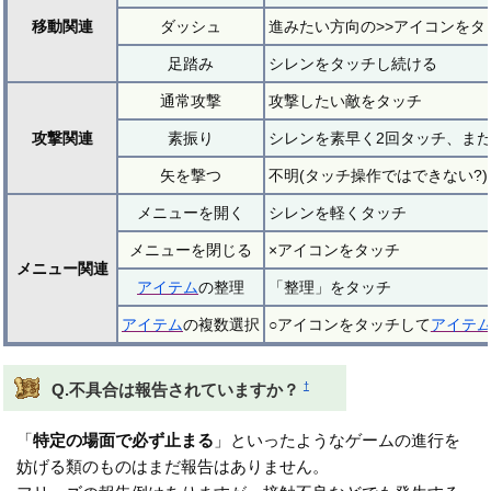
移動関連
ダッシュ
進みたい方向の>>アイコンをタ
足踏み
シレンをタッチし続ける
通常攻撃
攻撃したい敵をタッチ
攻撃関連
素振り
シレンを素早く2回タッチ、ま
矢を撃つ
不明(タッチ操作ではできない?)
メニューを開く
シレンを軽くタッチ
メニューを閉じる
×アイコンをタッチ
メニュー関連
アイテム
の整理
「整理」をタッチ
アイテム
の複数選択
○アイコンをタッチして
アイテ
†
Q.不具合は報告されていますか？
「
特定の場面で必ず止まる
」といったようなゲームの進行を
妨げる類のものはまだ報告はありません。