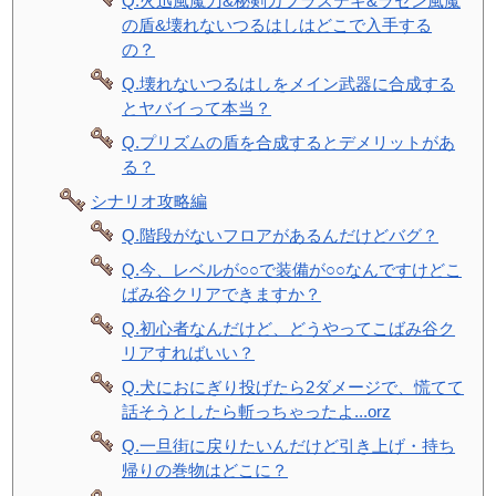
Q.火迅風魔刀&秘剣カブラステギ&ラセン風魔
の盾&壊れないつるはしはどこで入手する
の？
Q.壊れないつるはしをメイン武器に合成する
とヤバイって本当？
Q.プリズムの盾を合成するとデメリットがあ
る？
シナリオ攻略編
Q.階段がないフロアがあるんだけどバグ？
Q.今、レベルが○○で装備が○○なんですけどこ
ばみ谷クリアできますか？
Q.初心者なんだけど、どうやってこばみ谷ク
リアすればいい？
Q.犬におにぎり投げたら2ダメージで、慌てて
話そうとしたら斬っちゃったよ...orz
Q.一旦街に戻りたいんだけど引き上げ・持ち
帰りの巻物はどこに？