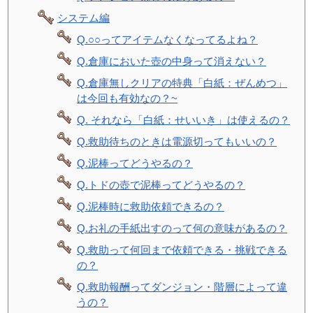
システム編
Q.○○ってアイテムなくなってるよね？
Q.倉庫においた壺の中身って消えない？
Q.倉庫無しクリアの特典「白紙：ぜんめつ」
は今回も有効なの？~
Q. それなら「白紙：せいいき」は使えるの？
Q.救助待ちのときは電源切ってもいいの？
Q.泥棒ってどうやるの？
Q.トドの壺で泥棒ってどうやるの？
Q.泥棒時に救助依頼できるの？
Q.お礼の手紙出すのって何の意味があるの？
Q.救助って何回まで依頼できる・挑戦できる
の？
Q.救助報酬ってダンジョン・階層によって違
うの？