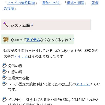
「
フェイの最終問題
」「
魔蝕虫の道
」「
儀式の洞窟
」「
死者
の谷底
」
システム編
†
†
Q.○○って
アイテム
なくなってるよね？
効果が多少変わったりしているものもありますが、SFC版の
大半の
アイテム
はそのまま残ってます
分裂の壺
山彦の盾
壺増大の巻物
レベル固定の腕輪 純粋に消えたのは上記の
アイテム
くらい
です。
持ち帰り・引き上げの巻物や高飛び草などは削除されたわ
けではなく元からありません。