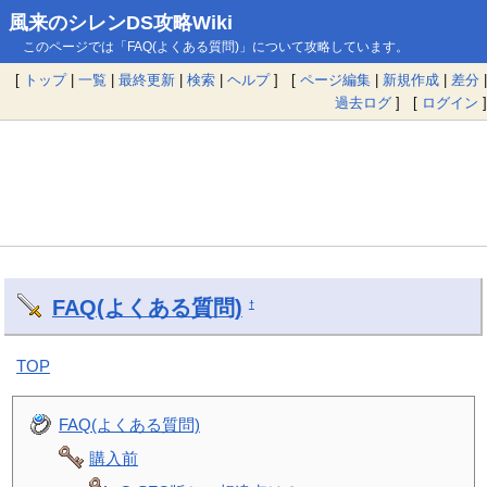
風来のシレンDS攻略Wiki
このページでは「FAQ(よくある質問)」について攻略しています。
[
トップ
|
一覧
|
最終更新
|
検索
|
ヘルプ
] [
ページ編集
|
新規作成
|
差分
|
過去ログ
] [
ログイン
]
FAQ(よくある質問)
†
TOP
FAQ(よくある質問)
購入前