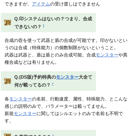
できますが、
アイテム
の受け渡しはできません
Q.印システムはないの？つまり、合成
†
できないの？
合成の壺を使って武器と盾の合成が可能です。印がないとい
うのは合成（特殊能力）の個数制限がないということ。
武器は武器と、盾は盾とのみ合成可能。合成
モンスター
や異
種合成などは有りません。
Q.(DS版)予約特典の
モンスター
大全て
†
何が載ってるの？
各
モンスター
の名前、行動速度、属性、特殊能力、とこんな
感じの説明のみで、パラメーターは載ってません。
新規
モンスター
に関してはシルエットのみで名前も不明で
す。
†