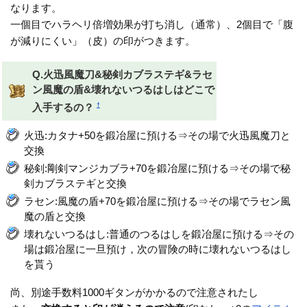
なります。
一個目でハラヘリ倍増効果が打ち消し（通常）、2個目で「腹
が減りにくい」（皮）の印がつきます。
Q.火迅風魔刀&秘剣カブラステギ&ラセ
ン風魔の盾&壊れないつるはしはどこで
†
入手するの？
火迅:カタナ+50を鍛冶屋に預ける⇒その場で火迅風魔刀と
交換
秘剣:剛剣マンジカブラ+70を鍛冶屋に預ける⇒その場で秘
剣カブラステギと交換
ラセン:風魔の盾+70を鍛冶屋に預ける⇒その場でラセン風
魔の盾と交換
壊れないつるはし:普通のつるはしを鍛冶屋に預ける⇒その
場は鍛冶屋に一旦預け，次の冒険の時に壊れないつるはし
を貰う
尚、別途手数料1000ギタンがかかるので注意されたし