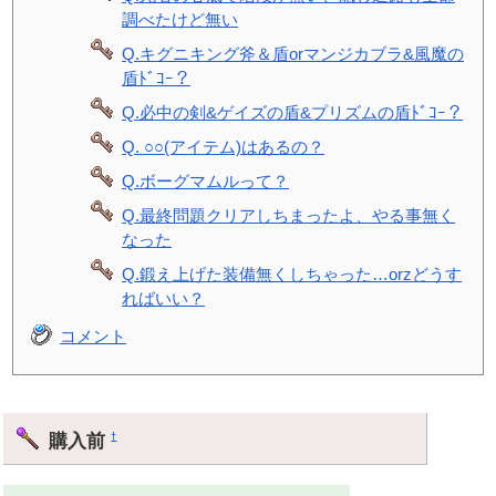
調べたけど無い
Q.キグニキング斧＆盾orマンジカブラ&風魔の
盾ﾄﾞｺｰ？
Q.必中の剣&ゲイズの盾&プリズムの盾ﾄﾞｺｰ？
Q. ○○(アイテム)はあるの？
Q.ボーグマムルって？
Q.最終問題クリアしちまったよ、やる事無く
なった
Q.鍛え上げた装備無くしちゃった…orzどうす
ればいい？
コメント
購入前
†