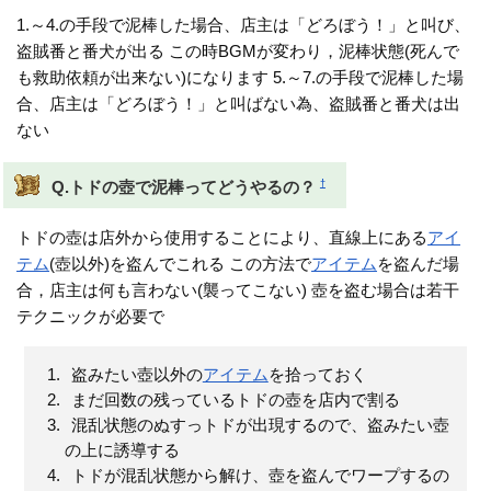
1.～4.の手段で泥棒した場合、店主は「どろぼう！」と叫び、
盗賊番と番犬が出る この時BGMが変わり，泥棒状態(死んで
も救助依頼が出来ない)になります 5.～7.の手段で泥棒した場
合、店主は「どろぼう！」と叫ばない為、盗賊番と番犬は出
ない
†
Q.トドの壺で泥棒ってどうやるの？
トドの壺は店外から使用することにより、直線上にある
アイ
テム
(壺以外)を盗んでこれる この方法で
アイテム
を盗んだ場
合，店主は何も言わない(襲ってこない) 壺を盗む場合は若干
テクニックが必要で
盗みたい壺以外の
アイテム
を拾っておく
まだ回数の残っているトドの壺を店内で割る
混乱状態のぬすっトドが出現するので、盗みたい壺
の上に誘導する
トドが混乱状態から解け、壺を盗んでワープするの