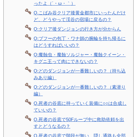
ったよ（´・ω・｀）
Q.こばみ谷クリア後黄金都市にいったんだけ
ど、どうやって渓谷の宿場に戻るの？
Q:クリア後ダンジョンの行き方が分からん
Q:ブフーの包丁・ワナ師の腕輪を持ち帰るに
はどうすればいいの？
Q:魔蝕虫・魔蝕ソルジャー・魔蝕クイーン・
キグニ王って肉にできないの？
Q:どのダンジョンが一番難しいの？（持ち込
みあり編）
Q:どのダンジョンが一番難しいの？（素潜り
編）
Q.死者の谷底に持っていく装備に○○は合成し
ていいの？
Q.死者の谷底で50Fループ中に救助依頼を出
すとどうなるの？
Q.死者の谷底で階段が無い、隠し通路も全部