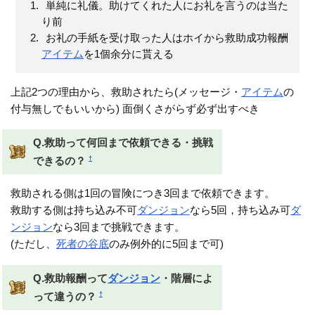
単純に礼儀。助けてくれた人にお礼を言うのは当た
り前
お礼の手紙を受け取った人はホイから救助成功報酬
アイテム
を1個余分に貰える
上記2つの理由から、救助されたら(メッセージ・
アイテム
の
付与無しでもいいから) 面倒くさがらず必ず出すべき
Q.救助って何回まで依頼できる・挑戦
†
できるの？
救助される側は1回の冒険につき3回まで依頼できます。
救助する側は持ち込み不可
ダンジョン
なら5回，持ち込み可
ダ
ンジョン
なら3回まで挑戦できます。
(ただし、
死者の谷底
のみ例外的に5回まで可)
Q.救助報酬って
ダンジョン
・階層によ
†
って違うの？