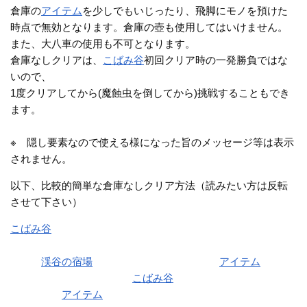
倉庫の
アイテム
を少しでもいじったり、飛脚にモノを預けた
時点で無効となります。倉庫の壺も使用してはいけません。
また、大八車の使用も不可となります。
倉庫なしクリアは、
こばみ谷
初回クリア時の一発勝負ではな
いので、
1度クリアしてから(魔蝕虫を倒してから)挑戦することもでき
ます。
※ 隠し要素なので使える様になった旨のメッセージ等は表示
されません。
以下、比較的簡単な倉庫なしクリア方法（読みたい方は反転
させて下さい）
こばみ谷
を倉庫・大八車を使って構わないので1回普通にクリ
アする
その後
渓谷の宿場
に戻されてから(クリア時の
アイテム
を持っ
たまま)1度も倉庫を使わず
こばみ谷
をクリアする
クリア時の
アイテム
(剣や盾)を持っているので、簡単にクリア