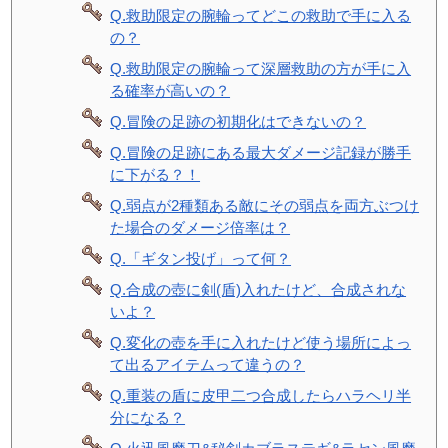
Q.救助限定の腕輪ってどこの救助で手に入る
の？
Q.救助限定の腕輪って深層救助の方が手に入
る確率が高いの？
Q.冒険の足跡の初期化はできないの？
Q.冒険の足跡にある最大ダメージ記録が勝手
に下がる？！
Q.弱点が2種類ある敵にその弱点を両方ぶつけ
た場合のダメージ倍率は？
Q.「ギタン投げ」って何？
Q.合成の壺に剣(盾)入れたけど、合成されな
いよ？
Q.変化の壺を手に入れたけど使う場所によっ
て出るアイテムって違うの？
Q.重装の盾に皮甲二つ合成したらハラヘリ半
分になる？