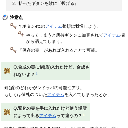
拾ったギタンを敵に『投げる』
注意点
Ｙボタンetcの
アイテム
整頓は我慢しよう。
やってしまうと所持ギタンに加算されて
アイテム
欄
から消えてしまう。
「保存の壺」があれば入れることで可能。
Q.合成の壺に剣(盾)入れたけど、合成さ
†
れないよ？
剣(盾)のどれかがンドゥバの可能性アリ。
もしくは値札のついた
アイテム
を入れてしまったとか。
Q.変化の壺を手に入れたけど使う場所
†
によって出る
アイテム
って違うの？