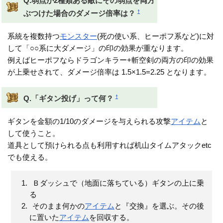
Q.弱点が2種類ある敵にその弱点を両方
†
ぶつけた場合のダメージ倍率は？
系統を複数持つ
モンスター
(死の使い系、ヒーポフ系など)に対
して「○○系に大ダメージ」の印の効果が重なります。
例えばヒーポフならドラゴンキラー+斬空剣の両方の印の効果
が上乗せされて、ダメージ倍率は 1.5×1.5=2.25 となります。
†
Q.「ギタン投げ」って何？
ギタンを金額の1/10のダメージを与えられる攻撃
アイテム
と
して使うこと。
道具として預けられる点も利用すれば机山タイムアタックetc
でも使える。
Ｂダッシュで（地面に落ちている）ギタンの上に乗
る
そのまま何かの
アイテム
と『交換』を選ぶ。その後
に置いた
アイテム
を回収する。