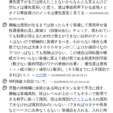
優先度下がる三は拾えたことないからなんとも言えんけど
空仏ドは優先度高いと思う。盾は事故死率下がる皮地トと
オドロ事故避けのメッキは優先度高く見てる --
2019年08月13日
(火) 23:12:16
腕輪は透視が出るまでは拾ったらすぐ装備して透視幸せ遠
投通過垂れ流し腹減り（回復or会心）チェック。呪われてい
ても効果が消えるため付け替えができない以外のデメリッ
トはないので積極的に装備するべき。わからない場合も痛
恨でなければ大体３０００ギタンの〇〇よけか値切りなの
でつけっぱなしでも危険は少ない。この場合は回転盤や睡
眠ガスやいらない装備に変えて錆び罠である程度判別可能
（数少ない最終問題のワナの巻物の出番）。優先度は透視
＞＞＞眠り除け＞値切り≧毒消し（９５階までに入手識別で
きればいい）＞
その他
--
2019年08月15日 (木) 00:18:13
99F踏破３回目ついで。 --
2019年08月17日 (土) 16:11:43
序盤の持物欄に余裕がある時はギタンを全て手元に残す。
腕輪は装備識別。杖はレベルが上がってもギタンで処理で
きる相手に振って識別。壺は未識別の
アイテム
を入れ識別
できなければ識別済みのいらない（できればカタナや長巻
などベースに出来なくもない）装備品を入れる。入れた時