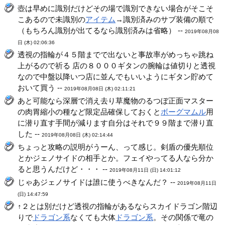
壺は早めに識別だけどその場で識別できない場合がそこそ
こあるので未識別の
アイテム
→識別済みのサブ装備の順で
（もちろん識別が出てるなら識別済みは省略） --
2019年08月08
日 (木) 02:06:36
透視の指輪が４５階までで出ないと事故率がめっちゃ跳ね
上がるので祈る 店の８０００ギタンの腕輪は値切りと透視
なので中盤以降いつ店に並んでもいいようにギタン貯めて
おいて買う --
2019年08月08日 (木) 02:11:21
あと可能なら深層で消え去り草魔物のるつぼ正面マスター
の肉胃縮小の種など限定品確保しておくと
ボーグマムル
用
に潜り直す手間が減ります自分はそれで９９階まで潜り直
した --
2019年08月08日 (木) 02:14:44
ちょっと攻略の説明がうーん、って感じ。剣盾の優先順位
とかジェノサイドの相手とか。フェイやってる人なら分か
ると思うんだけど・・・ --
2019年08月11日 (日) 14:01:12
じゃあジェノサイドは誰に使うべきなんだ？ --
2019年08月11日
(日) 14:47:59
↑２とは別だけど透視の指輪があるならスカイドラゴン階辺
りで
ドラゴン系
なくても大体
ドラゴン系
。その関係で竜の