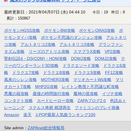
最終更新日：2021年04月07日 (水) 04:44:10
今日：19 昨日：8
累計：150867
ポケモンHGSS攻略
ポケモンBW攻略
ポケモンORAS攻略
ポ
ケモンダイパ攻略
ポケモン不思議のダンジョン攻略
アルトネリ
コ攻略
アルトネリコ2攻略
アルトネリコ3攻略
グランファン
タズム攻略
リーズのアトリエ攻略
スマブラX攻略
VP2攻略
聖剣伝説4・DS(COM)・HOM攻略
DQMJ攻略
DQMJ2攻略
テ
リーのワンダーランド3D攻略
ドラクエソード攻略
ドラクエ6攻
略
ドラクエ7攻略
ドラクエ8攻略
ドラクエ9攻略
FF12攻略
風来のシレン攻略
MOTHER3攻略
マリオカートWii攻略
マリ
オカート7攻略
MHP2G攻略
レイトン教授と不思議な町攻略
悪魔の箱攻略
最後の時間旅行攻略
魔神の笛攻略
イヅナ攻略
コンタクト攻略
カードヒーロー攻略
ZAPAブログ2.0
色読みト
レーニング
ステルス将棋 棋譜再生
ファミコンのプレイ画像
Amazon
楽天
J-POP最新人気曲ランキング100
Site admin：
ZAPAnet総合情報局