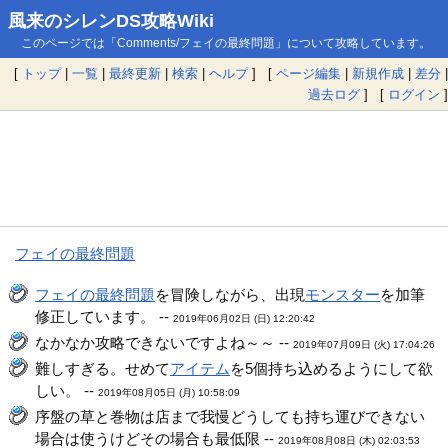
風来のシレンDS攻略Wiki
このページでは「Comments/フェイの最終問題」について攻略しています。
[
トップ
|
一覧
|
最終更新
|
検索
|
ヘルプ
] [
ページ編集
|
新規作成
|
差分
|
過去ログ
] [
ログイン
]
フェイの最終問題
フェイの最終問題
を冒険しながら、出現
モンスター
を加筆
修正しています。 --
2019年06月02日 (日) 12:20:42
なかなか攻略できないですよね～～ --
2019年07月09日 (火) 17:04:26
難しすぎる。せめて
アイテム
を5個持ち込めるようにして欲
しい。 --
2019年08月05日 (月) 10:58:09
序盤の草と巻物は店まで我慢どうしても持ち運びできない
場合は使うけどその場合も最低限 --
2019年08月08日 (木) 02:03:53