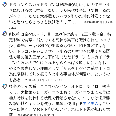
ドラゴンやスカイドラゴンは経験値がおいしいので早いう
ちに投げるのは推奨しない。５０階代後半辺りで投げるの
がベター。ただし大部屋モンハウを引いた時に対応できな
いと思うならさっさと投げるのはアリ。 --
2019年08月17日 (土) 16:
39:32
剣の印は空or仏＞ド、目（空or仏の残り）≧三＞竜＞金。特
定階層で開幕に飛んでくる死神や冥王は避けられないので
少し優先。三は便利だが出現率も低いし拘るほどではな
い。ドラゴンをジェノサイドするのと空でも代用できる関
係で竜の優先度が少し下がる（ただドラゴンもスカイドラ
ゴンも強いので付けられるならやっぱり欲しい）。なお目
や金を優先しない理由として「そもそもゲイズ系やオドロ
系に隣接して剣を振ろうとする事自体が間違い」というの
もある --
2019年08月17日 (土) 16:46:23
後半のゲイズ系、ゴゴゴペンペン、オドロ、チドロ、物荒
らし、大物荒らし、ガイコツまおう、ガイコツまてん等は
極力特技を使われる状況で行動させない。つまりは遠距離
攻撃か杖やギタンを使う。単体に使用する
アイテム
はこい
つらに使う。なおトド印がないとこれにトド系が加わり大
変 --
2019年08月17日 (土) 16:50:27