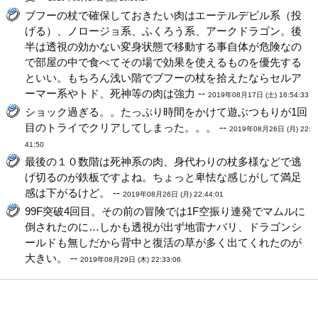
ブフーの杖で確保しておきたい肉はエーテルデビル系（投
げる）、ノロージョ系、ふくろう系、アークドラゴン。後
半は透視の効かない変身状態で移動する事自体が危険なの
で部屋の中で食べてその場で効果を使えるものを優先する
といい。もちろん浅い階でブフーの杖を拾えたならセルア
ーマー系やトド、死神等の肉は強力 --
2019年08月17日 (土) 16:54:33
ショック過ぎる。。たっぷり時間をかけて遊ぶつもりが1回
目のトライでクリアしてしまった。。。 --
2019年08月26日 (月) 22:
41:50
最後の１０数階は死神系の肉、身代わりの杖多様などで逃
げ切るのが鉄板ですよね。ちょっと卑怯な感じがして満足
感は下がるけど。 --
2019年08月26日 (月) 22:44:01
99F突破4回目。その前の冒険では1F空振り連発でマムルに
倒されたのに…しかも透視が出ず地雷ナバリ、ドラゴンシ
ールドも無しだから背中と復活の草が多く出てくれたのが
大きい。 --
2019年08月29日 (木) 22:33:06