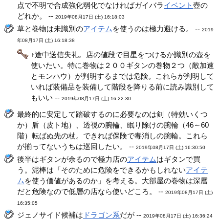
点で不明で合成強化弱化でなければガイバラ
イベント
壺の
どれか。 --
2019年08月17日 (土) 16:18:03
草と巻物は未識別の
アイテム
を使うのは極力避ける。 --
2019
年08月17日 (土) 16:18:38
↑途中送信失礼。店の値段で目星をつけるか識別の壺を
使いたい。特に巻物は２００ギタンの巻物２つ（敵加速
とモンハウ）が判明するまでは危険。これらが判明して
いれば装備品を装備して階段を降りる前に読み識別して
もいい --
2019年08月17日 (土) 16:22:30
最終的に安定して踏破するのに必要なのは剣（特効いくつ
か）盾（皮ト地）、透視の腕輪、眠り除けの腕輪（46～60
階）転ばぬ先の杖。できれば保険で毒消しの腕輪。これら
が揃ってないうちは巡回したい。 --
2019年08月17日 (土) 16:30:50
後半はギタンが余るので極力店の
アイテム
はギタンで買
う。泥棒は「そのために危険をできるかもしれない
アイテ
ム
を使う価値があるのか」を考える。大部屋の巻物は深層
だと危険なので低層の店なら使いどころ。 --
2019年08月17日 (土)
16:35:05
ジェノサイド候補は
ドラゴン系
だが --
2019年08月17日 (土) 16:36:24