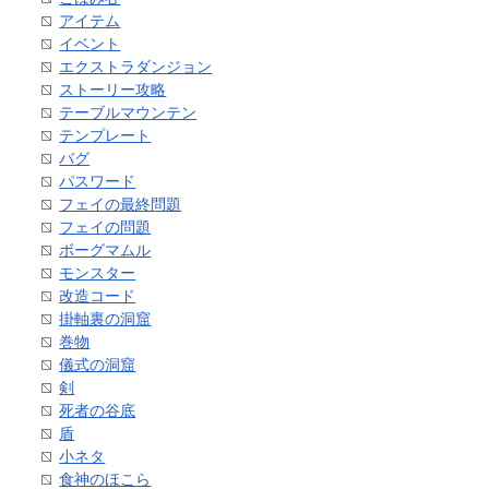
アイテム
イベント
エクストラダンジョン
ストーリー攻略
テーブルマウンテン
テンプレート
バグ
パスワード
フェイの最終問題
フェイの問題
ボーグマムル
モンスター
改造コード
掛軸裏の洞窟
巻物
儀式の洞窟
剣
死者の谷底
盾
小ネタ
食神のほこら