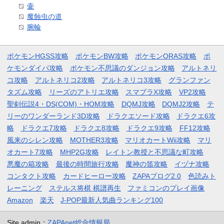
壷
魔蝕虫の道
腕輪
ポケモンHGSS攻略
ポケモンBW攻略
ポケモンORAS攻略
ポ
ケモンダイパ攻略
ポケモン不思議のダンジョン攻略
アルトネリ
コ攻略
アルトネリコ2攻略
アルトネリコ3攻略
グランファン
タズム攻略
リーズのアトリエ攻略
スマブラX攻略
VP2攻略
聖剣伝説4・DS(COM)・HOM攻略
DQMJ攻略
DQMJ2攻略
テ
リーのワンダーランド3D攻略
ドラクエソード攻略
ドラクエ6攻
略
ドラクエ7攻略
ドラクエ8攻略
ドラクエ9攻略
FF12攻略
風来のシレン攻略
MOTHER3攻略
マリオカートWii攻略
マリ
オカート7攻略
MHP2G攻略
レイトン教授と不思議な町攻略
悪魔の箱攻略
最後の時間旅行攻略
魔神の笛攻略
イヅナ攻略
コンタクト攻略
カードヒーロー攻略
ZAPAブログ2.0
色読みト
レーニング
ステルス将棋 棋譜再生
ファミコンのプレイ画像
Amazon
楽天
J-POP最新人気曲ランキング100
Site admin：
ZAPAnet総合情報局