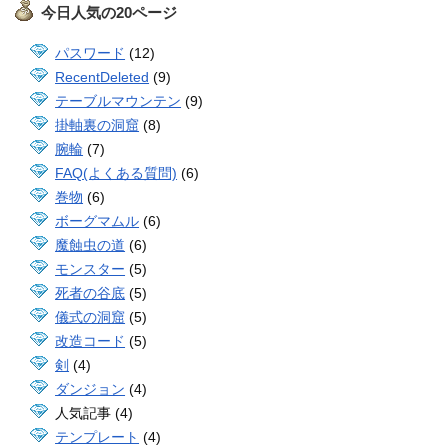
今日人気の20ページ
パスワード
(12)
RecentDeleted
(9)
テーブルマウンテン
(9)
掛軸裏の洞窟
(8)
腕輪
(7)
FAQ(よくある質問)
(6)
巻物
(6)
ボーグマムル
(6)
魔蝕虫の道
(6)
モンスター
(5)
死者の谷底
(5)
儀式の洞窟
(5)
改造コード
(5)
剣
(4)
ダンジョン
(4)
人気記事 (4)
テンプレート
(4)