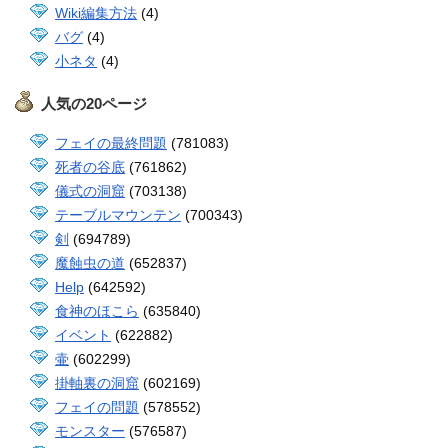
Wiki編集方法
(4)
バグ
(4)
小ネタ
(4)
人気の20ページ
フェイの最終問題
(781083)
死者の谷底
(761862)
儀式の洞窟
(703138)
テーブルマウンテン
(700343)
剣
(694789)
魔蝕虫の道
(652837)
Help
(642592)
食神のほこら
(635840)
イベント
(622882)
壷
(602299)
掛軸裏の洞窟
(602169)
フェイの問題
(578552)
モンスター
(576587)