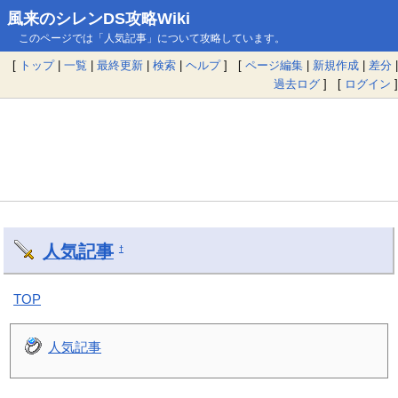
風来のシレンDS攻略Wiki
このページでは「人気記事」について攻略しています。
[
トップ
|
一覧
|
最終更新
|
検索
|
ヘルプ
] [
ページ編集
|
新規作成
|
差分
|
過去ログ
] [
ログイン
]
人気記事
†
TOP
人気記事