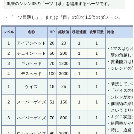
風来のシレンDSの「一ツ目系」を編集するページです。
・「一ツ目殺し」、または『目』の印で1.5倍のダメージ。
レベル
名称
HP
経験値
移動速度
攻撃回数
特徴
1
アイアンヘッド
20
23
1
1
・1マスはな
2
チェインヘッド
50
200
1
1
・壁の角越し
・貫通能力は
3
ギガヘッド
70
1200
1
1
・シレンとの
4
デスヘッド
100
3000
1
1
・隣接してい
1
ゲイズ
18
25
1
1
・「ゲイズの
・シレンがか
2
スーパーゲイズ
51
150
1
1
・催眠術の結
・というより
・キグニ状態
3
ハイパーゲイズ
70
800
1
1
・使用率がか
・特に、通路
4
ウルトラゲイズ
90
2000
1
1