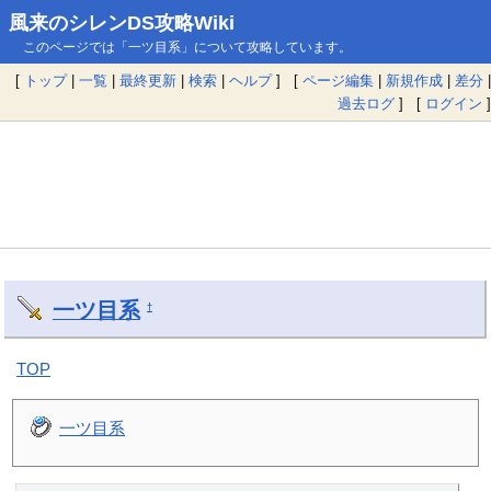
風来のシレンDS攻略Wiki
このページでは「一ツ目系」について攻略しています。
[
トップ
|
一覧
|
最終更新
|
検索
|
ヘルプ
] [
ページ編集
|
新規作成
|
差分
|
過去ログ
] [
ログイン
]
一ツ目系
†
TOP
一ツ目系