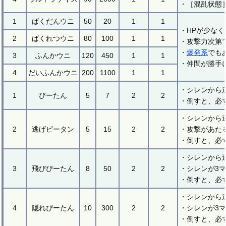
・［混乱状態
1
ばくだんウニ
50
20
1
1
・HPが少な
2
ばくれつウニ
80
100
1
1
・攻撃力次第
・
爆発系
でも
3
ふんかウニ
120
450
1
1
・仲間が勝手
4
だいふんかウニ
200
1100
1
1
・シレンから
1
ぴーたん
5
7
2
2
・倒すと、必
・シレンから
2
逃げピータン
5
15
2
2
・攻撃があた
・倒すと、必
・シレンから
3
飛びぴーたん
8
50
2
2
・シレンが3
・倒すと、必
・シレンから
4
隠れぴーたん
10
300
2
2
・シレンが3
・倒すと、必