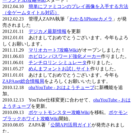
ーランド3D攻略Wiki
スタート！
2012.04.10
簡単にファミコンのプレイ画像を入手する方法
（全ゲームタイトル対応）
2012.02.23 管理人ZAPA執筆「
わかる!iPhoneカメラ
」が発
売されました
2012.01.11
デジカメ最新情報
を更新
2012.01.01 あけましておめでとうございます。今年もよろ
しくお願いします。
2011.11.29
マリオカート7攻略Wiki
がオープンしました！
2011.06.03
ホビロン パスワード強化メーカー
作りました。
2011.06.01
チンチロリン シミュレータ
作りました。
2011.05.27
めんまフォントお試しサイト
作りました。
2011.01.01 あけましておめでとうございます。今年も
ZAPAnet総合情報局
をよろしくお願いいたします。
2010.12.18
ohaYouTube - おはようチューブ
に新機能を追
加。
2010.12.13 YouTube仕様変更に合わせて、
ohaYouTube - おは
ようチューブ
を更新。
2010.09.13
ポケットモンスター攻略Wiki
を移転。
ポケモン
ブラックホワイト攻略Wiki
開始。
2010.08.05 ZAPA著「
公開API活用ガイド
が発売されまし
た。