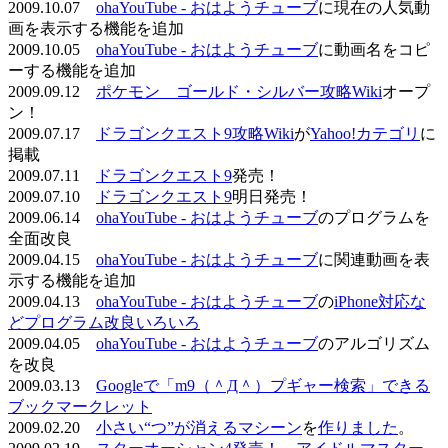
2009.10.07
ohaYouTube - おはようチューブ
に現在の人気動
画を表示する機能を追加
2009.10.05
ohaYouTube - おはようチューブ
に動画名をコピ
ーする機能を追加
2009.09.12
ポケモン ゴールド・シルバー攻略Wiki
オープ
ン！
2009.07.17
ドラゴンクエスト9攻略Wiki
が
Yahoo!カテゴリ
に
掲載
2009.07.11
ドラゴンクエスト9
発売！
2009.07.10
ドラゴンクエスト9
明日発売！
2009.06.14
ohaYouTube - おはようチューブ
のプログラムを
全面改良
2009.04.15
ohaYouTube - おはようチューブ
に関連動画を表
示する機能を追加
2009.04.13
ohaYouTube - おはようチューブ
の
iPhone対応な
どプログラム改良いろいろ
2009.04.05
ohaYouTube - おはようチューブ
のアルゴリズム
を改良
2009.03.13
Googleで「m9（＾Д＾）プギャー検索」できる
ブックマークレット
2009.02.20
小さい“つ”が消えるマシーン
を
作りました
。