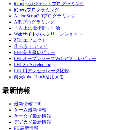
iGoogleガジェットプログラミング
jQueryプログラミング
ActionScript3.0プログラミング
AIRプログラミング
「左上の魔術師」理論
Webサイトのスクリーンショット
顔にエフェクト
作ろう！iアプリ
PHP参考書レビュー
PHPオープンソースWebアプリレビュー
PHPとeAccelerator
PHP用アクセラレータ比較
楽天kobo Touch活用メモ
最新情報
最新情報TOP
ゲーム最新情報
ケータイ最新情報
デジカメ最新情報
PC最新情報