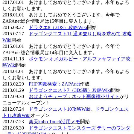
2017.01.01 あけましておめでとうございます。本年もよろ
しくお願いします。
2016.01.01 あけましておめでとうございます。今年で
ZAPAnet総合情報局は15年目に突入します。
2015.08.27
ドラクエ8（3DS）攻略Wiki
開始
2015.07.27
ドラゴンクエスト11 過ぎ去りし時を求めて 攻略
Wiki
開始
2015.01.01 あけましておめでとうございます。今年で
ZAPAnet総合情報局は14年目に突入します。
2014.11.18
ポケモン オメガルビー・アルファサファイア攻
略Wiki
開始
2014.01.01 あけましておめでとうございます。今年もよろ
しくお願いします。
2013.02.29
PHP関数検索：ZAPAnet
作成
2013.01.29
ドラゴンクエスト7（3DS版）攻略Wiki
開始
2012.09.30
おはようチューブ：ネット画像縮小サイト
がリ
ニューアルオープン！
2012.07.24
ドラゴンクエスト10攻略Wiki
、
ドラゴンクエス
ト11攻略Wiki
オープン！
2012.07.23
楽天kobo Touch活用メモ
開始
2012.05.30
ドラゴンクエストモンスターズ テリーのワンダ