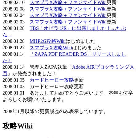
2008.02.10
スマブラX攻略＋ファンサイトWiki
更新
2008.02.08
スマブラX攻略＋ファンサイトWiki
更新
2008.02.04
スマブラX攻略＋ファンサイトWiki
更新
2008.02.03
スマブラX攻略＋ファンサイトWiki
更新
2008.01.28
TBS「オビラジR」に出演しました！…たぶ
ん…
2008.01.28
MHP2G攻略Wiki
はじめました
2008.01.27
スマブラX攻略Wiki
はじめました
2008.01.14
「ZAPA PDF READER DS」リリースしまし
た！
2008.01.14 管理人ZAPA執筆「
Adobe AIRプログラミング入
門
」が発売されました！
2008.01.05
カードヒーロー攻略
更新
2008.01.03 カードヒーロー攻略更新
2008.01.01 あけましておめでとうございます。本年も何卒
よろしくお願いいたします。
2008年1月以降の更新履歴のみ表示しています。
攻略Wiki