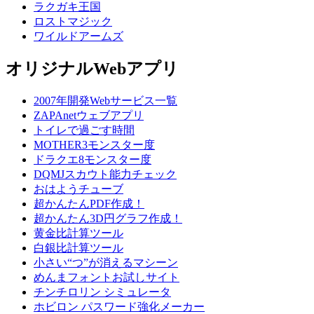
ラクガキ王国
ロストマジック
ワイルドアームズ
オリジナルWebアプリ
2007年開発Webサービス一覧
ZAPAnetウェブアプリ
トイレで過ごす時間
MOTHER3モンスター度
ドラクエ8モンスター度
DQMJスカウト能力チェック
おはようチューブ
超かんたんPDF作成！
超かんたん3D円グラフ作成！
黄金比計算ツール
白銀比計算ツール
小さい“つ”が消えるマシーン
めんまフォントお試しサイト
チンチロリン シミュレータ
ホビロン パスワード強化メーカー