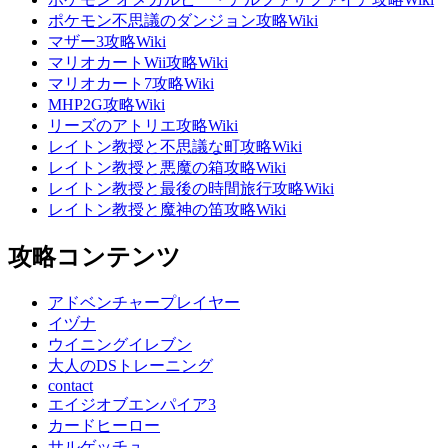
ポケモン不思議のダンジョン攻略Wiki
マザー3攻略Wiki
マリオカートWii攻略Wiki
マリオカート7攻略Wiki
MHP2G攻略Wiki
リーズのアトリエ攻略Wiki
レイトン教授と不思議な町攻略Wiki
レイトン教授と悪魔の箱攻略Wiki
レイトン教授と最後の時間旅行攻略Wiki
レイトン教授と魔神の笛攻略Wiki
攻略コンテンツ
アドベンチャープレイヤー
イヅナ
ウイニングイレブン
大人のDSトレーニング
contact
エイジオブエンパイア3
カードヒーロー
サルゲッチュ