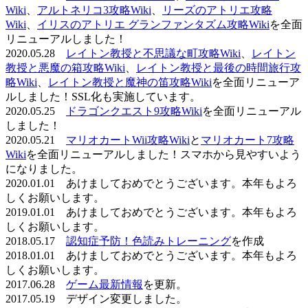
Wiki
、
アルトネリコ3攻略Wiki
、
リーズのアトリエ攻略
Wiki
、
イリスのアトリエ グランファンタズム攻略Wiki
を全面
リニューアルしました！
2020.05.28
レイトン教授と不思議な町攻略Wiki
、
レイトン
教授と悪魔の箱攻略Wiki
、
レイトン教授と最後の時間旅行攻
略Wiki
、
レイトン教授と魔神の笛攻略Wiki
を全面リニューア
ルしました！SSL化も実施しています。
2020.05.25
ドラゴンクエスト9攻略Wiki
を全面リニューアル
しました！
2020.05.21
マリオカートWii攻略Wiki
と
マリオカート7攻略
Wiki
を全面リニューアルしました！スマホから見やすいよう
になりました。
2020.01.01 あけましておめでとうございます。本年もよろ
しくお願いします。
2019.01.01 あけましておめでとうございます。本年もよろ
しくお願いします。
2018.05.17
認知症予防！色読みトレーニング
を作成
2018.01.01 あけましておめでとうございます。本年もよろ
しくお願いします。
2017.06.28
ゲーム最新情報
を更新。
2017.05.19 デザイン変更しました。