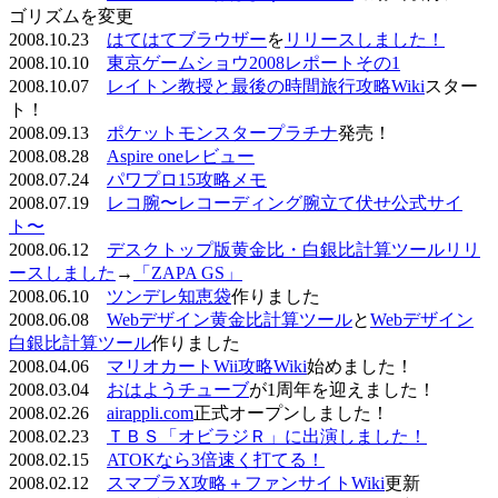
ゴリズムを変更
2008.10.23
はてはてブラウザー
を
リリースしました！
2008.10.10
東京ゲームショウ2008レポートその1
2008.10.07
レイトン教授と最後の時間旅行攻略Wiki
スター
ト！
2008.09.13
ポケットモンスタープラチナ
発売！
2008.08.28
Aspire oneレビュー
2008.07.24
パワプロ15攻略メモ
2008.07.19
レコ腕〜レコーディング腕立て伏せ公式サイ
ト〜
2008.06.12
デスクトップ版黄金比・白銀比計算ツールリリ
ースしました
→
「ZAPA GS」
2008.06.10
ツンデレ知恵袋
作りました
2008.06.08
Webデザイン黄金比計算ツール
と
Webデザイン
白銀比計算ツール
作りました
2008.04.06
マリオカートWii攻略Wiki
始めました！
2008.03.04
おはようチューブ
が1周年を迎えました！
2008.02.26
airappli.com
正式オープンしました！
2008.02.23
ＴＢＳ「オビラジＲ」に出演しました！
2008.02.15
ATOKなら3倍速く打てる！
2008.02.12
スマブラX攻略＋ファンサイトWiki
更新