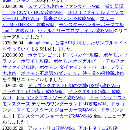
気曲ランキング100
を作りました！
2020.06.09
スマブラX攻略＋ファンサイトWiki
、
聖剣伝説
4・DS(COM)・HOM攻略Wiki
、
FF12（ファイナルファンタ
ジー12）攻略Wiki
、
風来のシレンDS攻略Wiki
、
マザー
3（MOTHER3）攻略Wiki
、
モンスターハンターポータブル
2nd G 攻略Wiki
、
ヴァルキリープロファイル2攻略Wiki
のリニ
ューアルしました！
2020.06.04
airappli.com
、
公開APIを利用したサンプルサイト
を作っていくよ
をSSL化しました。
2020.06.03
ポケモン ゴールド・シルバー攻略
、
ポケモン ブ
ラック・ホワイト攻略
、
ポケモン オメガルビー・アルファ
サファイア攻略
、
ポケモン ダイヤモンド・パール・プラチ
ナ攻略
、
ポケモン不思議のダンジョン 時・闇の探検隊攻略
を全面リニューアルしました！
2020.05.30
ドラゴンクエスト6 幻の大地(DS版) 攻略Wiki
、
ドラクエ7（3DS版）攻略Wiki
、
ドラクエ8（3DS版）攻略
Wiki
、
ドラゴンクエストソード攻略Wiki
、
ドラゴンクエスト
モンスターズ テリーのワンダーランド3D攻略Wiki
、
ドラゴ
ンクエストモンスターズ ジョーカー攻略Wiki
、
ドラゴンク
エストモンスターズ ジョーカー2攻略Wiki
を全面リニューア
ルしました！
2020.05.29
アルトネリコ攻略Wiki
、
アルトネリコ2攻略