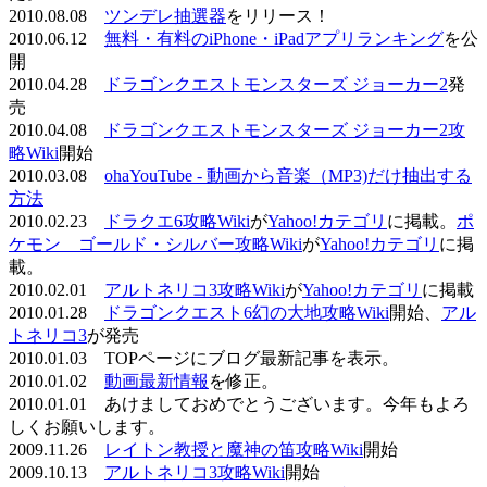
2010.08.08
ツンデレ抽選器
をリリース！
2010.06.12
無料・有料のiPhone・iPadアプリランキング
を公
開
2010.04.28
ドラゴンクエストモンスターズ ジョーカー2
発
売
2010.04.08
ドラゴンクエストモンスターズ ジョーカー2攻
略Wiki
開始
2010.03.08
ohaYouTube - 動画から音楽（MP3)だけ抽出する
方法
2010.02.23
ドラクエ6攻略Wiki
が
Yahoo!カテゴリ
に掲載。
ポ
ケモン ゴールド・シルバー攻略Wiki
が
Yahoo!カテゴリ
に掲
載。
2010.02.01
アルトネリコ3攻略Wiki
が
Yahoo!カテゴリ
に掲載
2010.01.28
ドラゴンクエスト6幻の大地攻略Wiki
開始、
アル
トネリコ3
が発売
2010.01.03 TOPページにブログ最新記事を表示。
2010.01.02
動画最新情報
を修正。
2010.01.01 あけましておめでとうございます。今年もよろ
しくお願いします。
2009.11.26
レイトン教授と魔神の笛攻略Wiki
開始
2009.10.13
アルトネリコ3攻略Wiki
開始