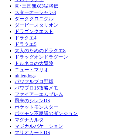
真･三国無双3猛将伝
スターオーシャン3
ダーククロニクル
ダービースタリオン
ドラゴンクエスト
ドラクエ4
ドラクエ5
大人のためのドラクエ8
ドラッグオンドラグーン
トルネコの大冒険
ニュー・マリオ
nintendogs
パワフルプロ野球
パワプロ15攻略メモ
ファイアーエムブレム
風来のシレンDS
ポケットモンスター
ポケモン不思議のダンジョン
マグナカルタ
マジカルバケーション
マリオカートDS