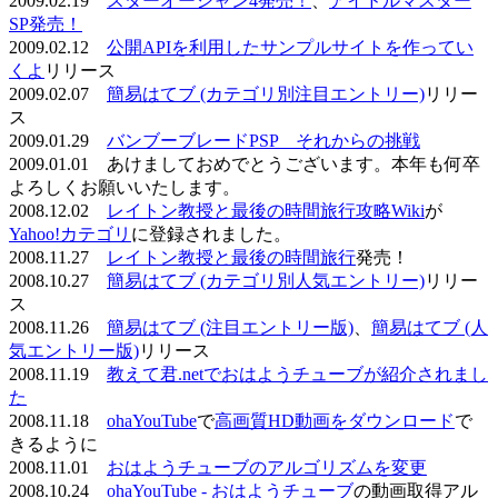
2009.02.19
スターオーシャン4発売！
、
アイドルマスター
SP発売！
2009.02.12
公開APIを利用したサンプルサイトを作ってい
くよ
リリース
2009.02.07
簡易はてブ (カテゴリ別注目エントリー)
リリー
ス
2009.01.29
バンブーブレードPSP それからの挑戦
2009.01.01 あけましておめでとうございます。本年も何卒
よろしくお願いいたします。
2008.12.02
レイトン教授と最後の時間旅行攻略Wiki
が
Yahoo!カテゴリ
に登録されました。
2008.11.27
レイトン教授と最後の時間旅行
発売！
2008.10.27
簡易はてブ (カテゴリ別人気エントリー)
リリー
ス
2008.11.26
簡易はてブ (注目エントリー版)
、
簡易はてブ (人
気エントリー版)
リリース
2008.11.19
教えて君.netでおはようチューブが紹介されまし
た
2008.11.18
ohaYouTube
で
高画質HD動画をダウンロード
で
きるように
2008.11.01
おはようチューブのアルゴリズムを変更
2008.10.24
ohaYouTube - おはようチューブ
の動画取得アル