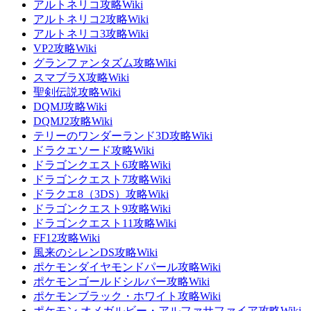
アルトネリコ攻略Wiki
アルトネリコ2攻略Wiki
アルトネリコ3攻略Wiki
VP2攻略Wiki
グランファンタズム攻略Wiki
スマブラX攻略Wiki
聖剣伝説攻略Wiki
DQMJ攻略Wiki
DQMJ2攻略Wiki
テリーのワンダーランド3D攻略Wiki
ドラクエソード攻略Wiki
ドラゴンクエスト6攻略Wiki
ドラゴンクエスト7攻略Wiki
ドラクエ8（3DS）攻略Wiki
ドラゴンクエスト9攻略Wiki
ドラゴンクエスト11攻略Wiki
FF12攻略Wiki
風来のシレンDS攻略Wiki
ポケモンダイヤモンドパール攻略Wiki
ポケモンゴールドシルバー攻略Wiki
ポケモンブラック・ホワイト攻略Wiki
ポケモン オメガルビー・アルファサファイア攻略Wiki