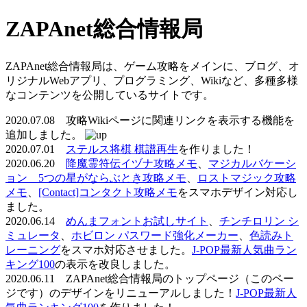
ZAPAnet総合情報局
ZAPAnet総合情報局は、ゲーム攻略をメインに、ブログ、オ
リジナルWebアプリ、プログラミング、Wikiなど、多種多様
なコンテンツを公開しているサイトです。
2020.07.08 攻略Wikiページに関連リンクを表示する機能を
追加しました。
2020.07.01
ステルス将棋 棋譜再生
を作りました！
2020.06.20
降魔霊符伝イヅナ攻略メモ
、
マジカルバケーシ
ョン 5つの星がならぶとき攻略メモ
、
ロストマジック攻略
メモ
、
[Contact]コンタクト攻略メモ
をスマホデザイン対応し
ました。
2020.06.14
めんまフォントお試しサイト
、
チンチロリン シ
ミュレータ
、
ホビロン パスワード強化メーカー
、
色読みト
レーニング
をスマホ対応させました。
J-POP最新人気曲ラン
キング100
の表示を改良しました。
2020.06.11 ZAPAnet総合情報局のトップページ（このペー
ジです）のデザインをリニューアルしました！
J-POP最新人