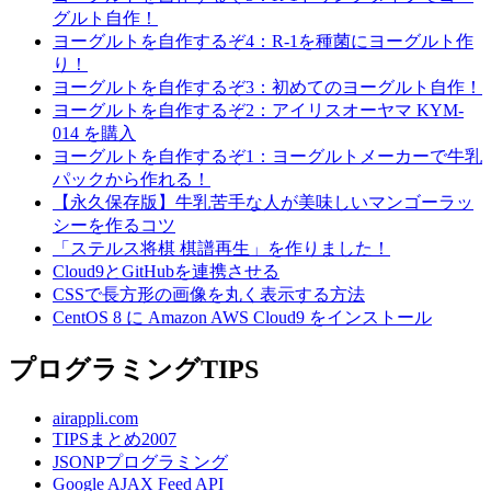
グルト自作！
ヨーグルトを自作するぞ4：R-1を種菌にヨーグルト作
り！
ヨーグルトを自作するぞ3：初めてのヨーグルト自作！
ヨーグルトを自作するぞ2：アイリスオーヤマ KYM-
014 を購入
ヨーグルトを自作するぞ1：ヨーグルトメーカーで牛乳
パックから作れる！
【永久保存版】牛乳苦手な人が美味しいマンゴーラッ
シーを作るコツ
「ステルス将棋 棋譜再生」を作りました！
Cloud9とGitHubを連携させる
CSSで長方形の画像を丸く表示する方法
CentOS 8 に Amazon AWS Cloud9 をインストール
プログラミングTIPS
airappli.com
TIPSまとめ2007
JSONPプログラミング
Google AJAX Feed API