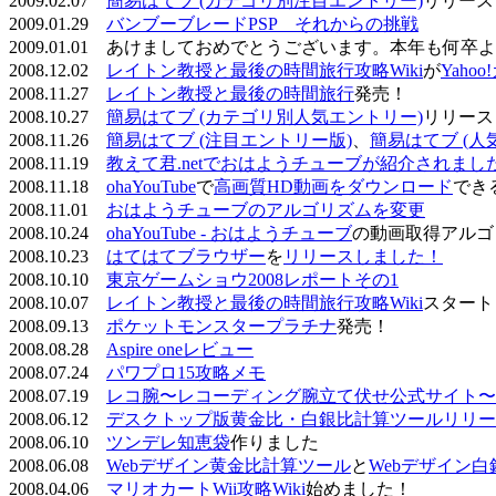
2009.02.07
簡易はてブ (カテゴリ別注目エントリー)
リリース
2009.01.29
バンブーブレードPSP それからの挑戦
2009.01.01 あけましておめでとうございます。本年も何
2008.12.02
レイトン教授と最後の時間旅行攻略Wiki
が
Yaho
2008.11.27
レイトン教授と最後の時間旅行
発売！
2008.10.27
簡易はてブ (カテゴリ別人気エントリー)
リリース
2008.11.26
簡易はてブ (注目エントリー版)
、
簡易はてブ (人
2008.11.19
教えて君.netでおはようチューブが紹介されまし
2008.11.18
ohaYouTube
で
高画質HD動画をダウンロード
でき
2008.11.01
おはようチューブのアルゴリズムを変更
2008.10.24
ohaYouTube - おはようチューブ
の動画取得アルゴ
2008.10.23
はてはてブラウザー
を
リリースしました！
2008.10.10
東京ゲームショウ2008レポートその1
2008.10.07
レイトン教授と最後の時間旅行攻略Wiki
スタート
2008.09.13
ポケットモンスタープラチナ
発売！
2008.08.28
Aspire oneレビュー
2008.07.24
パワプロ15攻略メモ
2008.07.19
レコ腕〜レコーディング腕立て伏せ公式サイト〜
2008.06.12
デスクトップ版黄金比・白銀比計算ツールリリー
2008.06.10
ツンデレ知恵袋
作りました
2008.06.08
Webデザイン黄金比計算ツール
と
Webデザイン
2008.04.06
マリオカートWii攻略Wiki
始めました！