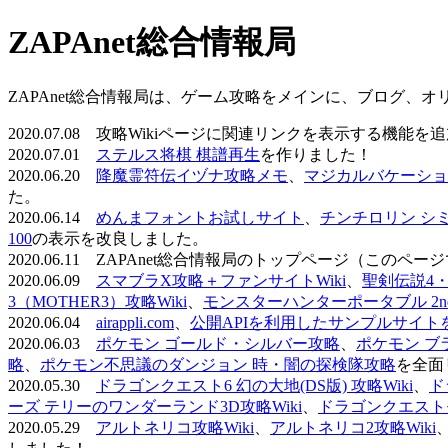
ZAPAnet総合情報局
ZAPAnet総合情報局は、ゲーム攻略をメインに、ブログ、
2020.07.08 攻略Wikiページに関連リンクを表示する機能
2020.07.01
ステルス将棋 棋譜再生
を作りました！
2020.06.20
降魔霊符伝イヅナ攻略メモ
、
マジカルバケーショ
た。
2020.06.14
めんまフォントお試しサイト
、
チンチロリン シ
100
の表示を改良しました。
2020.06.11 ZAPAnet総合情報局のトップページ（こ
2020.06.09
スマブラX攻略＋ファンサイトWiki
、
聖剣伝説4・D
3（MOTHER3）攻略Wiki
、
モンスターハンターポータブル 2nd 
2020.06.04
airappli.com
、
公開APIを利用したサンプルサイト
2020.06.03
ポケモン ゴールド・シルバー攻略
、
ポケモン ブ
略
、
ポケモン不思議のダンジョン 時・闇の探検隊攻略
を全面
2020.05.30
ドラゴンクエスト6 幻の大地(DS版) 攻略Wiki
、
ド
ーズ テリーのワンダーランド3D攻略Wiki
、
ドラゴンクエストモ
2020.05.29
アルトネリコ攻略Wiki
、
アルトネリコ2攻略Wiki