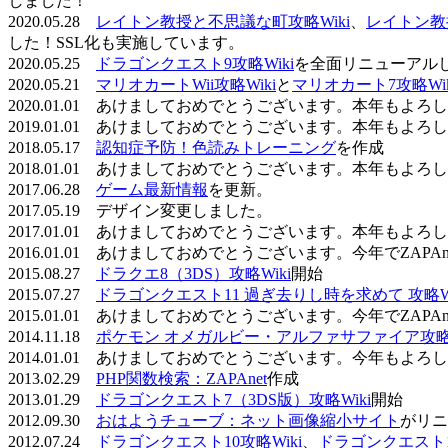
しました！
2020.05.28
レイトン教授と不思議な町攻略Wiki
、
レイトン教
した！SSL化も実施しています。
2020.05.25
ドラゴンクエスト9攻略Wiki
を全面リニューアル
2020.05.21
マリオカートWii攻略Wiki
と
マリオカート7攻略Wik
2020.01.01 あけましておめでとうございます。本年もよ
2019.01.01 あけましておめでとうございます。本年もよ
2018.05.17
認知症予防！色読みトレーニング
を作成
2018.01.01 あけましておめでとうございます。本年もよ
2017.06.28
ゲーム最新情報
を更新。
2017.05.19 デザイン変更しました。
2017.01.01 あけましておめでとうございます。本年もよ
2016.01.01 あけましておめでとうございます。今年でZAP
2015.08.27
ドラクエ8（3DS）攻略Wiki
開始
2015.07.27
ドラゴンクエスト11 過ぎ去りし時を求めて 攻略Wi
2015.01.01 あけましておめでとうございます。今年でZAP
2014.11.18
ポケモン オメガルビー・アルファサファイア攻略W
2014.01.01 あけましておめでとうございます。今年もよ
2013.02.29
PHP関数検索：ZAPAnet
作成
2013.01.29
ドラゴンクエスト7（3DS版）攻略Wiki
開始
2012.09.30
おはようチューブ：ネット画像縮小サイト
がリニ
2012.07.24
ドラゴンクエスト10攻略Wiki
、
ドラゴンクエスト11