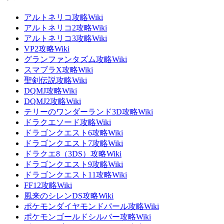
アルトネリコ攻略Wiki
アルトネリコ2攻略Wiki
アルトネリコ3攻略Wiki
VP2攻略Wiki
グランファンタズム攻略Wiki
スマブラX攻略Wiki
聖剣伝説攻略Wiki
DQMJ攻略Wiki
DQMJ2攻略Wiki
テリーのワンダーランド3D攻略Wiki
ドラクエソード攻略Wiki
ドラゴンクエスト6攻略Wiki
ドラゴンクエスト7攻略Wiki
ドラクエ8（3DS）攻略Wiki
ドラゴンクエスト9攻略Wiki
ドラゴンクエスト11攻略Wiki
FF12攻略Wiki
風来のシレンDS攻略Wiki
ポケモンダイヤモンドパール攻略Wiki
ポケモンゴールドシルバー攻略Wiki