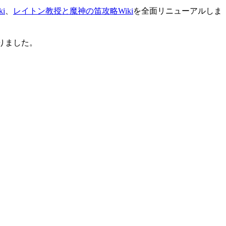
i
、
レイトン教授と魔神の笛攻略Wiki
を全面リニューアルしま
りました。