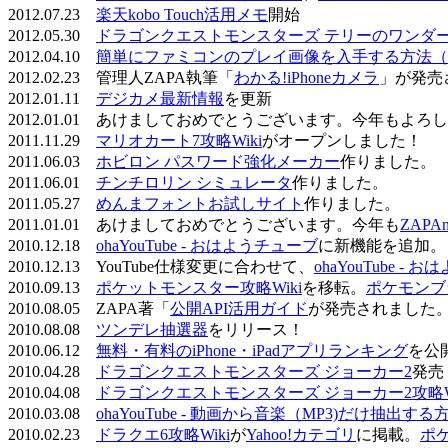
2012.07.23
楽天kobo Touch活用メモ
開始
2012.05.30
ドラゴンクエストモンスターズ テリーのワンダーラ
2012.04.10
簡単にファミコンのプレイ画像を入手する方法（
2012.02.23 管理人ZAPA執筆「
わかる!iPhoneカメラ
」が発売
2012.01.11
デジカメ最新情報
を更新
2012.01.01 あけましておめでとうございます。今年もよ
2011.11.29
マリオカート7攻略Wiki
がオープンしました！
2011.06.03
ホビロン パスワード強化メーカー
作りました。
2011.06.01
チンチロリン シミュレータ
作りました。
2011.05.27
めんまフォントお試しサイト
作りました。
2011.01.01 あけましておめでとうございます。今年も
ZAPA
2010.12.18
ohaYouTube - おはようチューブ
に新機能を追加。
2010.12.13 YouTube仕様変更に合わせて、
ohaYouTube -
2010.09.13
ポケットモンスター攻略Wiki
を移転。
ポケモンブ
2010.08.05 ZAPA著「
公開API活用ガイド
が発売されました
2010.08.08
ツンデレ抽選器
をリリース！
2010.06.12
無料・有料のiPhone・iPadアプリランキング
を公
2010.04.28
ドラゴンクエストモンスターズ ジョーカー2
発売
2010.04.08
ドラゴンクエストモンスターズ ジョーカー2攻略Wi
2010.03.08
ohaYouTube - 動画から音楽（MP3)だけ抽出する
2010.02.23
ドラクエ6攻略Wiki
が
Yahoo!カテゴリ
に掲載。
ポ