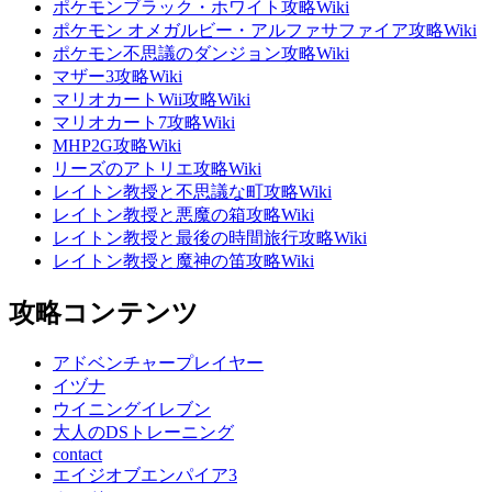
ポケモンブラック・ホワイト攻略Wiki
ポケモン オメガルビー・アルファサファイア攻略Wiki
ポケモン不思議のダンジョン攻略Wiki
マザー3攻略Wiki
マリオカートWii攻略Wiki
マリオカート7攻略Wiki
MHP2G攻略Wiki
リーズのアトリエ攻略Wiki
レイトン教授と不思議な町攻略Wiki
レイトン教授と悪魔の箱攻略Wiki
レイトン教授と最後の時間旅行攻略Wiki
レイトン教授と魔神の笛攻略Wiki
攻略コンテンツ
アドベンチャープレイヤー
イヅナ
ウイニングイレブン
大人のDSトレーニング
contact
エイジオブエンパイア3