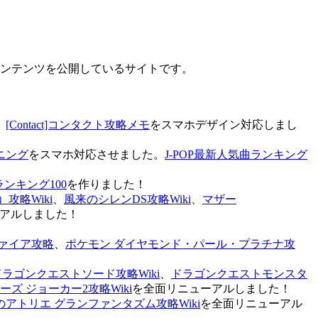
なコンテンツを公開しているサイトです。
、
[Contact]コンタクト攻略メモ
をスマホデザイン対応しまし
ニング
をスマホ対応させました。
J-POP最新人気曲ランキング
ランキング100
を作りました！
攻略Wiki
、
風来のシレンDS攻略Wiki
、
マザー
アルしました！
ァイア攻略
、
ポケモン ダイヤモンド・パール・プラチナ攻
ドラゴンクエストソード攻略Wiki
、
ドラゴンクエストモンスタ
ズ ジョーカー2攻略Wiki
を全面リニューアルしました！
のアトリエ グランファンタズム攻略Wiki
を全面リニューアル