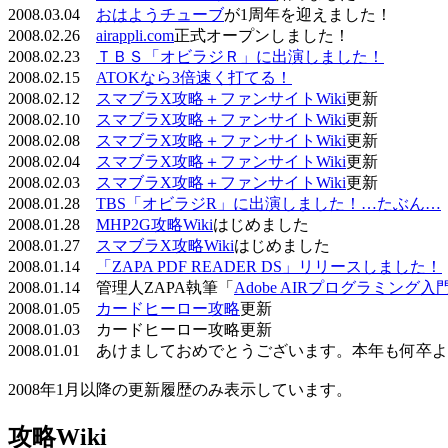
2008.03.04
おはようチューブ
が1周年を迎えました！
2008.02.26
airappli.com
正式オープンしました！
2008.02.23
ＴＢＳ「オビラジＲ」に出演しました！
2008.02.15
ATOKなら3倍速く打てる！
2008.02.12
スマブラX攻略＋ファンサイトWiki
更新
2008.02.10
スマブラX攻略＋ファンサイトWiki
更新
2008.02.08
スマブラX攻略＋ファンサイトWiki
更新
2008.02.04
スマブラX攻略＋ファンサイトWiki
更新
2008.02.03
スマブラX攻略＋ファンサイトWiki
更新
2008.01.28
TBS「オビラジR」に出演しました！…たぶん…
2008.01.28
MHP2G攻略Wiki
はじめました
2008.01.27
スマブラX攻略Wiki
はじめました
2008.01.14
「ZAPA PDF READER DS」リリースしました！
2008.01.14 管理人ZAPA執筆「
Adobe AIRプログラミング入
2008.01.05
カードヒーロー攻略
更新
2008.01.03 カードヒーロー攻略更新
2008.01.01 あけましておめでとうございます。本年も何
2008年1月以降の更新履歴のみ表示しています。
攻略Wiki