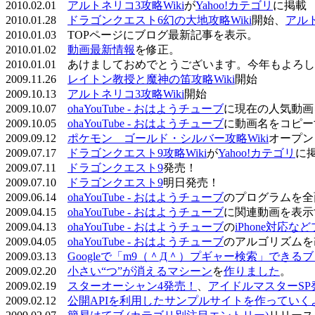
2010.02.01
アルトネリコ3攻略Wiki
が
Yahoo!カテゴリ
に掲載
2010.01.28
ドラゴンクエスト6幻の大地攻略Wiki
開始、
アル
2010.01.03 TOPページにブログ最新記事を表示。
2010.01.02
動画最新情報
を修正。
2010.01.01 あけましておめでとうございます。今年もよ
2009.11.26
レイトン教授と魔神の笛攻略Wiki
開始
2009.10.13
アルトネリコ3攻略Wiki
開始
2009.10.07
ohaYouTube - おはようチューブ
に現在の人気動画
2009.10.05
ohaYouTube - おはようチューブ
に動画名をコピー
2009.09.12
ポケモン ゴールド・シルバー攻略Wiki
オープン
2009.07.17
ドラゴンクエスト9攻略Wiki
が
Yahoo!カテゴリ
に
2009.07.11
ドラゴンクエスト9
発売！
2009.07.10
ドラゴンクエスト9
明日発売！
2009.06.14
ohaYouTube - おはようチューブ
のプログラムを全
2009.04.15
ohaYouTube - おはようチューブ
に関連動画を表示
2009.04.13
ohaYouTube - おはようチューブ
の
iPhone対応
2009.04.05
ohaYouTube - おはようチューブ
のアルゴリズムを
2009.03.13
Googleで「m9（＾Д＾）プギャー検索」できる
2009.02.20
小さい“つ”が消えるマシーン
を
作りました
。
2009.02.19
スターオーシャン4発売！
、
アイドルマスターSP
2009.02.12
公開APIを利用したサンプルサイトを作っていく