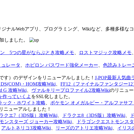
オリジナルWebアプリ、プログラミング、Wikiなど、多種多様
を追加しました。
ン 5つの星がならぶとき攻略メモ
、
ロストマジック攻略メモ
ミュレータ
、
ホビロン パスワード強化メーカー
、
色読みトレー
のページです）のデザインをリニューアルしました！
J-POP最新人気曲
S(COM)・HOM攻略Wiki
、
FF12（ファイナルファンタジー12）
G 攻略Wiki
、
ヴァルキリープロファイル2攻略Wiki
のリニュー
を作っていくよ
をSSL化しました。
ラック・ホワイト攻略
、
ポケモン オメガルビー・アルファサフ
リニューアルしました！
ラクエ7（3DS版）攻略Wiki
、
ドラクエ8（3DS版）攻略Wiki
、
ンスターズ ジョーカー攻略Wiki
、
ドラゴンクエストモンスター
、
アルトネリコ3攻略Wiki
、
リーズのアトリエ攻略Wiki
、
イリス