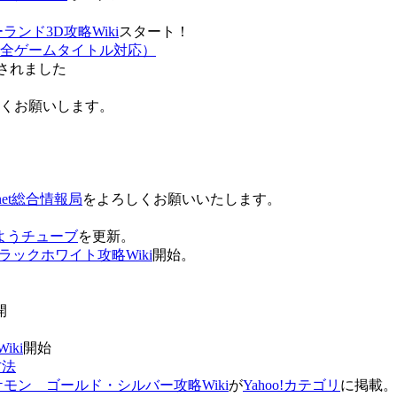
ンド3D攻略Wiki
スタート！
全ゲームタイトル対応）
されました
ろしくお願いします。
net総合情報局
をよろしくお願いいたします。
 おはようチューブ
を更新。
ラックホワイト攻略Wiki
開始。
。
開
ki
開始
方法
ケモン ゴールド・シルバー攻略Wiki
が
Yahoo!カテゴリ
に掲載。