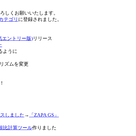
卒よろしくお願いいたします。
o!カテゴリ
に登録されました。
気エントリー版)
リリース
た
るように
リズムを変更
！
スしました
→
「ZAPA GS」
白銀比計算ツール
作りました