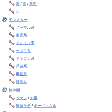
壷
/
肉
/
食料
印
モンスター
ノーマル系
幽霊系
ドレイン系
一ツ目系
ドラゴン系
浮遊系
爆発系
特殊系
旅仲間
ペケジ
/
お竜
座頭ケチ
/
ボーグマムル