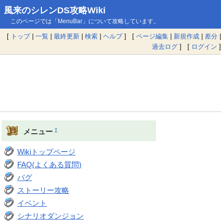
風来のシレンDS攻略Wiki
このページでは「MenuBar」について攻略しています。
[
トップ
|
一覧
|
最終更新
|
検索
|
ヘルプ
] [
ページ編集
|
新規作成
|
差分
|
過去ログ
] [
ログイン
]
†
メニュー
Wikiトップページ
FAQ(よくある質問)
バグ
ストーリー攻略
イベント
シナリオダンジョン