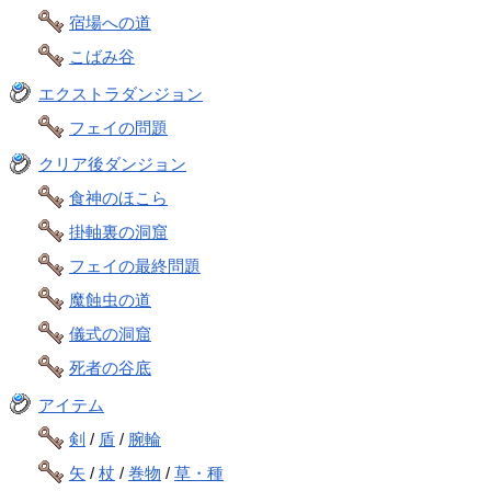
宿場への道
こばみ谷
エクストラダンジョン
フェイの問題
クリア後ダンジョン
食神のほこら
掛軸裏の洞窟
フェイの最終問題
魔蝕虫の道
儀式の洞窟
死者の谷底
アイテム
剣
/
盾
/
腕輪
矢
/
杖
/
巻物
/
草・種