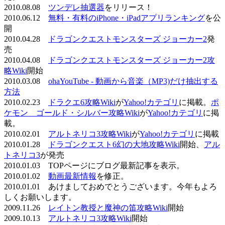
2010.08.08
ツンデレ抽選器
をリリース！
2010.06.12
無料・有料のiPhone・iPadアプリランキング
を公
開
2010.04.28
ドラゴンクエストモンスターズ ジョーカー2
発
売
2010.04.08
ドラゴンクエストモンスターズ ジョーカー2攻
略Wiki
開始
2010.03.08
ohaYouTube - 動画から音楽（MP3)だけ抽出する
方法
2010.02.23
ドラクエ6攻略Wiki
が
Yahoo!カテゴリ
に掲載。
ポ
ケモン ゴールド・シルバー攻略Wiki
が
Yahoo!カテゴリ
に掲
載。
2010.02.01
アルトネリコ3攻略Wiki
が
Yahoo!カテゴリ
に掲載
2010.01.28
ドラゴンクエスト6幻の大地攻略Wiki
開始、
アル
トネリコ3
が発売
2010.01.03 TOPページにブログ最新記事を表示。
2010.01.02
動画最新情報
を修正。
2010.01.01 あけましておめでとうございます。今年もよろ
しくお願いします。
2009.11.26
レイトン教授と魔神の笛攻略Wiki
開始
2009.10.13
アルトネリコ3攻略Wiki
開始