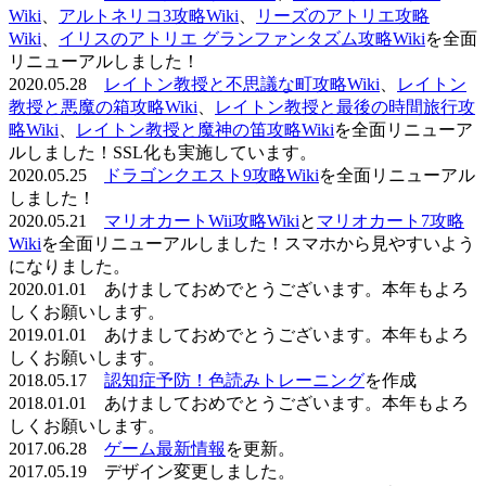
Wiki
、
アルトネリコ3攻略Wiki
、
リーズのアトリエ攻略
Wiki
、
イリスのアトリエ グランファンタズム攻略Wiki
を全面
リニューアルしました！
2020.05.28
レイトン教授と不思議な町攻略Wiki
、
レイトン
教授と悪魔の箱攻略Wiki
、
レイトン教授と最後の時間旅行攻
略Wiki
、
レイトン教授と魔神の笛攻略Wiki
を全面リニューア
ルしました！SSL化も実施しています。
2020.05.25
ドラゴンクエスト9攻略Wiki
を全面リニューアル
しました！
2020.05.21
マリオカートWii攻略Wiki
と
マリオカート7攻略
Wiki
を全面リニューアルしました！スマホから見やすいよう
になりました。
2020.01.01 あけましておめでとうございます。本年もよろ
しくお願いします。
2019.01.01 あけましておめでとうございます。本年もよろ
しくお願いします。
2018.05.17
認知症予防！色読みトレーニング
を作成
2018.01.01 あけましておめでとうございます。本年もよろ
しくお願いします。
2017.06.28
ゲーム最新情報
を更新。
2017.05.19 デザイン変更しました。