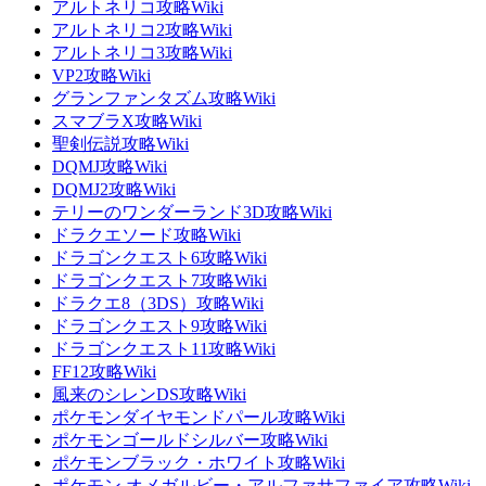
アルトネリコ攻略Wiki
アルトネリコ2攻略Wiki
アルトネリコ3攻略Wiki
VP2攻略Wiki
グランファンタズム攻略Wiki
スマブラX攻略Wiki
聖剣伝説攻略Wiki
DQMJ攻略Wiki
DQMJ2攻略Wiki
テリーのワンダーランド3D攻略Wiki
ドラクエソード攻略Wiki
ドラゴンクエスト6攻略Wiki
ドラゴンクエスト7攻略Wiki
ドラクエ8（3DS）攻略Wiki
ドラゴンクエスト9攻略Wiki
ドラゴンクエスト11攻略Wiki
FF12攻略Wiki
風来のシレンDS攻略Wiki
ポケモンダイヤモンドパール攻略Wiki
ポケモンゴールドシルバー攻略Wiki
ポケモンブラック・ホワイト攻略Wiki
ポケモン オメガルビー・アルファサファイア攻略Wiki