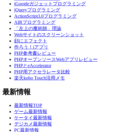
iGoogleガジェットプログラミング
jQueryプログラミング
ActionScript3.0プログラミング
AIRプログラミング
「左上の魔術師」理論
Webサイトのスクリーンショット
顔にエフェクト
作ろう！iアプリ
PHP参考書レビュー
PHPオープンソースWebアプリレビュー
PHPとeAccelerator
PHP用アクセラレータ比較
楽天kobo Touch活用メモ
最新情報
最新情報TOP
ゲーム最新情報
ケータイ最新情報
デジカメ最新情報
PC最新情報