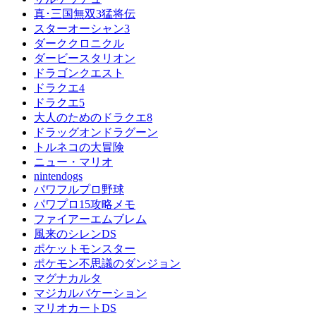
真･三国無双3猛将伝
スターオーシャン3
ダーククロニクル
ダービースタリオン
ドラゴンクエスト
ドラクエ4
ドラクエ5
大人のためのドラクエ8
ドラッグオンドラグーン
トルネコの大冒険
ニュー・マリオ
nintendogs
パワフルプロ野球
パワプロ15攻略メモ
ファイアーエムブレム
風来のシレンDS
ポケットモンスター
ポケモン不思議のダンジョン
マグナカルタ
マジカルバケーション
マリオカートDS