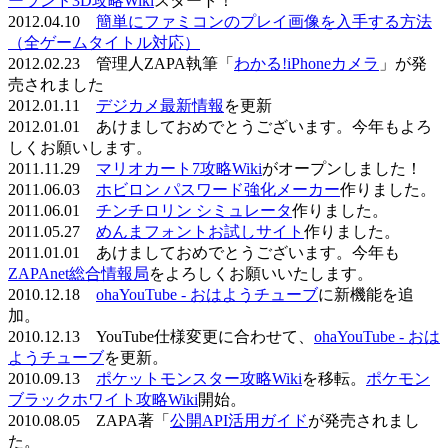
ーランド3D攻略Wiki
スタート！
2012.04.10
簡単にファミコンのプレイ画像を入手する方法
（全ゲームタイトル対応）
2012.02.23 管理人ZAPA執筆「
わかる!iPhoneカメラ
」が発
売されました
2012.01.11
デジカメ最新情報
を更新
2012.01.01 あけましておめでとうございます。今年もよろ
しくお願いします。
2011.11.29
マリオカート7攻略Wiki
がオープンしました！
2011.06.03
ホビロン パスワード強化メーカー
作りました。
2011.06.01
チンチロリン シミュレータ
作りました。
2011.05.27
めんまフォントお試しサイト
作りました。
2011.01.01 あけましておめでとうございます。今年も
ZAPAnet総合情報局
をよろしくお願いいたします。
2010.12.18
ohaYouTube - おはようチューブ
に新機能を追
加。
2010.12.13 YouTube仕様変更に合わせて、
ohaYouTube - おは
ようチューブ
を更新。
2010.09.13
ポケットモンスター攻略Wiki
を移転。
ポケモン
ブラックホワイト攻略Wiki
開始。
2010.08.05 ZAPA著「
公開API活用ガイド
が発売されまし
た。