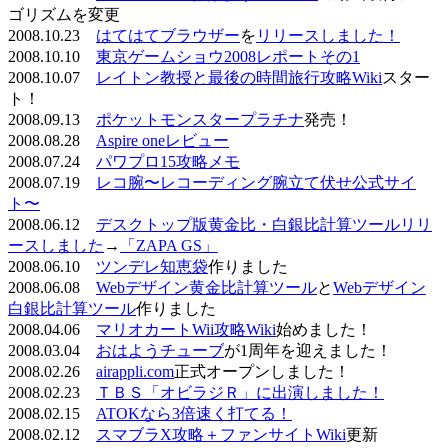
ゴリズムを変更
2008.10.23
はてはてブラウザー
を
リリースしました！
2008.10.10
東京ゲームショウ2008レポートその1
2008.10.07
レイトン教授と最後の時間旅行攻略Wiki
スター
ト！
2008.09.13
ポケットモンスタープラチナ
発売！
2008.08.28
Aspire oneレビュー
2008.07.24
パワプロ15攻略メモ
2008.07.19
レコ腕〜レコーディング腕立て伏せ公式サイ
ト〜
2008.06.12
デスクトップ版黄金比・白銀比計算ツールリリ
ースしました
→
「ZAPA GS」
2008.06.10
ツンデレ知恵袋
作りました
2008.06.08
Webデザイン黄金比計算ツール
と
Webデザイン
白銀比計算ツール
作りました
2008.04.06
マリオカートWii攻略Wiki
始めました！
2008.03.04
おはようチューブ
が1周年を迎えました！
2008.02.26
airappli.com
正式オープンしました！
2008.02.23
ＴＢＳ「オビラジＲ」に出演しました！
2008.02.15
ATOKなら3倍速く打てる！
2008.02.12
スマブラX攻略＋ファンサイトWiki
更新