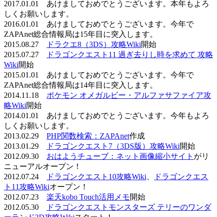
2017.01.01 あけましておめでとうございます。本年もよろ
しくお願いします。
2016.01.01 あけましておめでとうございます。今年で
ZAPAnet総合情報局は15年目に突入します。
2015.08.27
ドラクエ8（3DS）攻略Wiki
開始
2015.07.27
ドラゴンクエスト11 過ぎ去りし時を求めて 攻略
Wiki
開始
2015.01.01 あけましておめでとうございます。今年で
ZAPAnet総合情報局は14年目に突入します。
2014.11.18
ポケモン オメガルビー・アルファサファイア攻
略Wiki
開始
2014.01.01 あけましておめでとうございます。今年もよろ
しくお願いします。
2013.02.29
PHP関数検索：ZAPAnet
作成
2013.01.29
ドラゴンクエスト7（3DS版）攻略Wiki
開始
2012.09.30
おはようチューブ：ネット画像縮小サイト
がリ
ニューアルオープン！
2012.07.24
ドラゴンクエスト10攻略Wiki
、
ドラゴンクエス
ト11攻略Wiki
オープン！
2012.07.23
楽天kobo Touch活用メモ
開始
2012.05.30
ドラゴンクエストモンスターズ テリーのワンダ