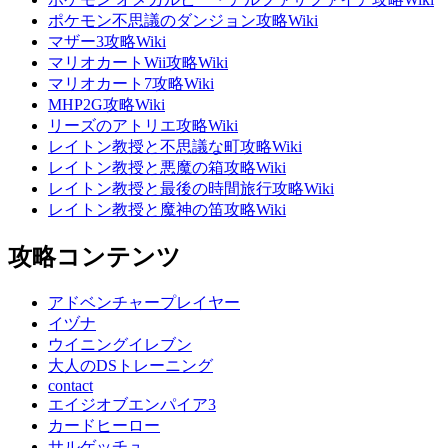
ポケモン不思議のダンジョン攻略Wiki
マザー3攻略Wiki
マリオカートWii攻略Wiki
マリオカート7攻略Wiki
MHP2G攻略Wiki
リーズのアトリエ攻略Wiki
レイトン教授と不思議な町攻略Wiki
レイトン教授と悪魔の箱攻略Wiki
レイトン教授と最後の時間旅行攻略Wiki
レイトン教授と魔神の笛攻略Wiki
攻略コンテンツ
アドベンチャープレイヤー
イヅナ
ウイニングイレブン
大人のDSトレーニング
contact
エイジオブエンパイア3
カードヒーロー
サルゲッチュ