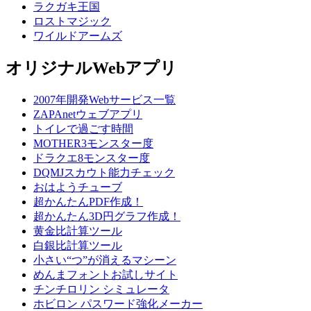
ラクガキ王国
ロストマジック
ワイルドアームズ
オリジナルWebアプリ
2007年開発Webサービス一覧
ZAPAnetウェブアプリ
トイレで過ごす時間
MOTHER3モンスター度
ドラクエ8モンスター度
DQMJスカウト能力チェック
おはようチューブ
超かんたんPDF作成！
超かんたん3D円グラフ作成！
黄金比計算ツール
白銀比計算ツール
小さい“つ”が消えるマシーン
めんまフォントお試しサイト
チンチロリン シミュレータ
ホビロン パスワード強化メーカー