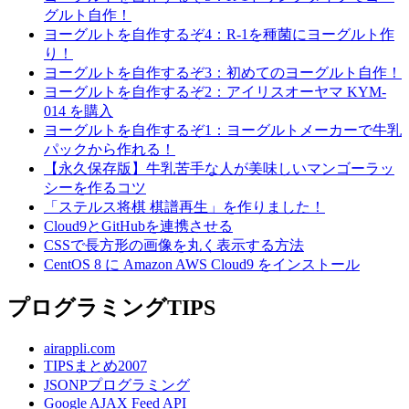
グルト自作！
ヨーグルトを自作するぞ4：R-1を種菌にヨーグルト作
り！
ヨーグルトを自作するぞ3：初めてのヨーグルト自作！
ヨーグルトを自作するぞ2：アイリスオーヤマ KYM-
014 を購入
ヨーグルトを自作するぞ1：ヨーグルトメーカーで牛乳
パックから作れる！
【永久保存版】牛乳苦手な人が美味しいマンゴーラッ
シーを作るコツ
「ステルス将棋 棋譜再生」を作りました！
Cloud9とGitHubを連携させる
CSSで長方形の画像を丸く表示する方法
CentOS 8 に Amazon AWS Cloud9 をインストール
プログラミングTIPS
airappli.com
TIPSまとめ2007
JSONPプログラミング
Google AJAX Feed API