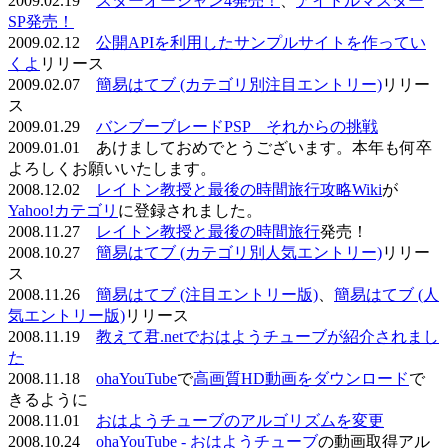
2009.02.19
スターオーシャン4発売！
、
アイドルマスター
SP発売！
2009.02.12
公開APIを利用したサンプルサイトを作ってい
くよ
リリース
2009.02.07
簡易はてブ (カテゴリ別注目エントリー)
リリー
ス
2009.01.29
バンブーブレードPSP それからの挑戦
2009.01.01 あけましておめでとうございます。本年も何卒
よろしくお願いいたします。
2008.12.02
レイトン教授と最後の時間旅行攻略Wiki
が
Yahoo!カテゴリ
に登録されました。
2008.11.27
レイトン教授と最後の時間旅行
発売！
2008.10.27
簡易はてブ (カテゴリ別人気エントリー)
リリー
ス
2008.11.26
簡易はてブ (注目エントリー版)
、
簡易はてブ (人
気エントリー版)
リリース
2008.11.19
教えて君.netでおはようチューブが紹介されまし
た
2008.11.18
ohaYouTube
で
高画質HD動画をダウンロード
で
きるように
2008.11.01
おはようチューブのアルゴリズムを変更
2008.10.24
ohaYouTube - おはようチューブ
の動画取得アル