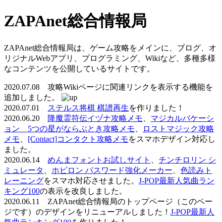
ZAPAnet総合情報局
ZAPAnet総合情報局は、ゲーム攻略をメインに、ブログ、オ
リジナルWebアプリ、プログラミング、Wikiなど、多種多様
なコンテンツを公開しているサイトです。
2020.07.08 攻略Wikiページに関連リンクを表示する機能を
追加しました。
2020.07.01
ステルス将棋 棋譜再生
を作りました！
2020.06.20
降魔霊符伝イヅナ攻略メモ
、
マジカルバケーシ
ョン 5つの星がならぶとき攻略メモ
、
ロストマジック攻略
メモ
、
[Contact]コンタクト攻略メモ
をスマホデザイン対応し
ました。
2020.06.14
めんまフォントお試しサイト
、
チンチロリン シ
ミュレータ
、
ホビロン パスワード強化メーカー
、
色読みト
レーニング
をスマホ対応させました。
J-POP最新人気曲ラン
キング100
の表示を改良しました。
2020.06.11 ZAPAnet総合情報局のトップページ（このペー
ジです）のデザインをリニューアルしました！
J-POP最新人