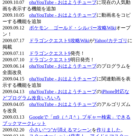
2009.10.07
ohaYouTube - おはようチューブ
に現在の人気動
画を表示する機能を追加
2009.10.05
ohaYouTube - おはようチューブ
に動画名をコピ
ーする機能を追加
2009.09.12
ポケモン ゴールド・シルバー攻略Wiki
オープ
ン！
2009.07.17
ドラゴンクエスト9攻略Wiki
が
Yahoo!カテゴリ
に
掲載
2009.07.11
ドラゴンクエスト9
発売！
2009.07.10
ドラゴンクエスト9
明日発売！
2009.06.14
ohaYouTube - おはようチューブ
のプログラムを
全面改良
2009.04.15
ohaYouTube - おはようチューブ
に関連動画を表
示する機能を追加
2009.04.13
ohaYouTube - おはようチューブ
の
iPhone対応な
どプログラム改良いろいろ
2009.04.05
ohaYouTube - おはようチューブ
のアルゴリズム
を改良
2009.03.13
Googleで「m9（＾Д＾）プギャー検索」できる
ブックマークレット
2009.02.20
小さい“つ”が消えるマシーン
を
作りました
。