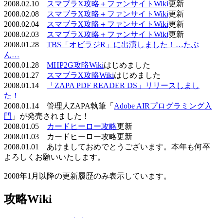
2008.02.10
スマブラX攻略＋ファンサイトWiki
更新
2008.02.08
スマブラX攻略＋ファンサイトWiki
更新
2008.02.04
スマブラX攻略＋ファンサイトWiki
更新
2008.02.03
スマブラX攻略＋ファンサイトWiki
更新
2008.01.28
TBS「オビラジR」に出演しました！…たぶ
ん…
2008.01.28
MHP2G攻略Wiki
はじめました
2008.01.27
スマブラX攻略Wiki
はじめました
2008.01.14
「ZAPA PDF READER DS」リリースしまし
た！
2008.01.14 管理人ZAPA執筆「
Adobe AIRプログラミング入
門
」が発売されました！
2008.01.05
カードヒーロー攻略
更新
2008.01.03 カードヒーロー攻略更新
2008.01.01 あけましておめでとうございます。本年も何卒
よろしくお願いいたします。
2008年1月以降の更新履歴のみ表示しています。
攻略Wiki