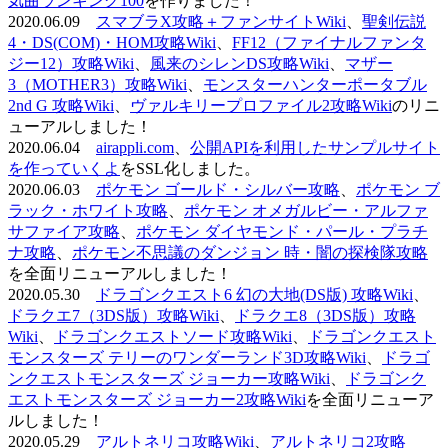
気曲ランキング100
を作りました！
2020.06.09
スマブラX攻略＋ファンサイトWiki
、
聖剣伝説
4・DS(COM)・HOM攻略Wiki
、
FF12（ファイナルファンタ
ジー12）攻略Wiki
、
風来のシレンDS攻略Wiki
、
マザー
3（MOTHER3）攻略Wiki
、
モンスターハンターポータブル
2nd G 攻略Wiki
、
ヴァルキリープロファイル2攻略Wiki
のリニ
ューアルしました！
2020.06.04
airappli.com
、
公開APIを利用したサンプルサイト
を作っていくよ
をSSL化しました。
2020.06.03
ポケモン ゴールド・シルバー攻略
、
ポケモン ブ
ラック・ホワイト攻略
、
ポケモン オメガルビー・アルファ
サファイア攻略
、
ポケモン ダイヤモンド・パール・プラチ
ナ攻略
、
ポケモン不思議のダンジョン 時・闇の探検隊攻略
を全面リニューアルしました！
2020.05.30
ドラゴンクエスト6 幻の大地(DS版) 攻略Wiki
、
ドラクエ7（3DS版）攻略Wiki
、
ドラクエ8（3DS版）攻略
Wiki
、
ドラゴンクエストソード攻略Wiki
、
ドラゴンクエスト
モンスターズ テリーのワンダーランド3D攻略Wiki
、
ドラゴ
ンクエストモンスターズ ジョーカー攻略Wiki
、
ドラゴンク
エストモンスターズ ジョーカー2攻略Wiki
を全面リニューア
ルしました！
2020.05.29
アルトネリコ攻略Wiki
、
アルトネリコ2攻略