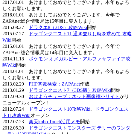
2017.01.01 あけましておめでとうございます。本年もよろ
しくお願いします。
2016.01.01 あけましておめでとうございます。今年で
ZAPAnet総合情報局は15年目に突入します。
2015.08.27
ドラクエ8（3DS）攻略Wiki
開始
2015.07.27
ドラゴンクエスト11 過ぎ去りし時を求めて 攻略
Wiki
開始
2015.01.01 あけましておめでとうございます。今年で
ZAPAnet総合情報局は14年目に突入します。
2014.11.18
ポケモン オメガルビー・アルファサファイア攻
略Wiki
開始
2014.01.01 あけましておめでとうございます。今年もよろ
しくお願いします。
2013.02.29
PHP関数検索：ZAPAnet
作成
2013.01.29
ドラゴンクエスト7（3DS版）攻略Wiki
開始
2012.09.30
おはようチューブ：ネット画像縮小サイト
がリ
ニューアルオープン！
2012.07.24
ドラゴンクエスト10攻略Wiki
、
ドラゴンクエス
ト11攻略Wiki
オープン！
2012.07.23
楽天kobo Touch活用メモ
開始
2012.05.30
ドラゴンクエストモンスターズ テリーのワンダ