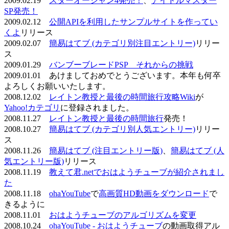
2009.02.19
スターオーシャン4発売！
、
アイドルマスター
SP発売！
2009.02.12
公開APIを利用したサンプルサイトを作ってい
くよ
リリース
2009.02.07
簡易はてブ (カテゴリ別注目エントリー)
リリー
ス
2009.01.29
バンブーブレードPSP それからの挑戦
2009.01.01 あけましておめでとうございます。本年も何卒
よろしくお願いいたします。
2008.12.02
レイトン教授と最後の時間旅行攻略Wiki
が
Yahoo!カテゴリ
に登録されました。
2008.11.27
レイトン教授と最後の時間旅行
発売！
2008.10.27
簡易はてブ (カテゴリ別人気エントリー)
リリー
ス
2008.11.26
簡易はてブ (注目エントリー版)
、
簡易はてブ (人
気エントリー版)
リリース
2008.11.19
教えて君.netでおはようチューブが紹介されまし
た
2008.11.18
ohaYouTube
で
高画質HD動画をダウンロード
で
きるように
2008.11.01
おはようチューブのアルゴリズムを変更
2008.10.24
ohaYouTube - おはようチューブ
の動画取得アル