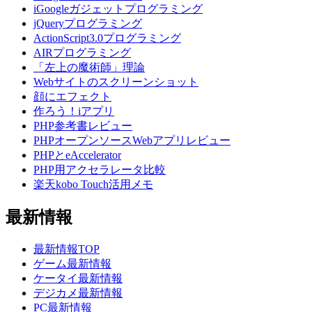
iGoogleガジェットプログラミング
jQueryプログラミング
ActionScript3.0プログラミング
AIRプログラミング
「左上の魔術師」理論
Webサイトのスクリーンショット
顔にエフェクト
作ろう！iアプリ
PHP参考書レビュー
PHPオープンソースWebアプリレビュー
PHPとeAccelerator
PHP用アクセラレータ比較
楽天kobo Touch活用メモ
最新情報
最新情報TOP
ゲーム最新情報
ケータイ最新情報
デジカメ最新情報
PC最新情報