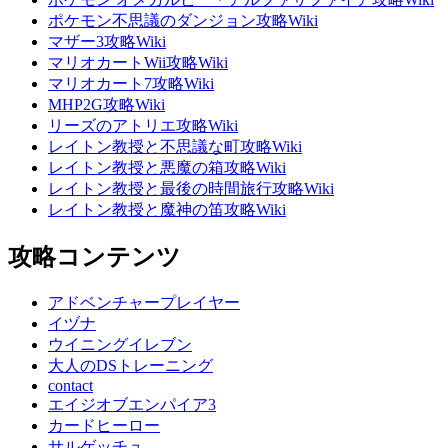
ポケモン不思議のダンジョン攻略Wiki
マザー3攻略Wiki
マリオカートWii攻略Wiki
マリオカート7攻略Wiki
MHP2G攻略Wiki
リーズのアトリエ攻略Wiki
レイトン教授と不思議な町攻略Wiki
レイトン教授と悪魔の箱攻略Wiki
レイトン教授と最後の時間旅行攻略Wiki
レイトン教授と魔神の笛攻略Wiki
攻略コンテンツ
アドベンチャープレイヤー
イヅナ
ウイニングイレブン
大人のDSトレーニング
contact
エイジオブエンパイア3
カードヒーロー
サルゲッチュ