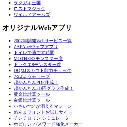
ラクガキ王国
ロストマジック
ワイルドアームズ
オリジナルWebアプリ
2007年開発Webサービス一覧
ZAPAnetウェブアプリ
トイレで過ごす時間
MOTHER3モンスター度
ドラクエ8モンスター度
DQMJスカウト能力チェック
おはようチューブ
超かんたんPDF作成！
超かんたん3D円グラフ作成！
黄金比計算ツール
白銀比計算ツール
小さい“つ”が消えるマシーン
めんまフォントお試しサイト
チンチロリン シミュレータ
ホビロン パスワード強化メーカー