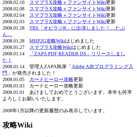
2008.02.10
スマブラX攻略＋ファンサイトWiki
更新
2008.02.08
スマブラX攻略＋ファンサイトWiki
更新
2008.02.04
スマブラX攻略＋ファンサイトWiki
更新
2008.02.03
スマブラX攻略＋ファンサイトWiki
更新
2008.01.28
TBS「オビラジR」に出演しました！…たぶ
ん…
2008.01.28
MHP2G攻略Wiki
はじめました
2008.01.27
スマブラX攻略Wiki
はじめました
2008.01.14
「ZAPA PDF READER DS」リリースしまし
た！
2008.01.14 管理人ZAPA執筆「
Adobe AIRプログラミング入
門
」が発売されました！
2008.01.05
カードヒーロー攻略
更新
2008.01.03 カードヒーロー攻略更新
2008.01.01 あけましておめでとうございます。本年も何卒
よろしくお願いいたします。
2008年1月以降の更新履歴のみ表示しています。
攻略Wiki