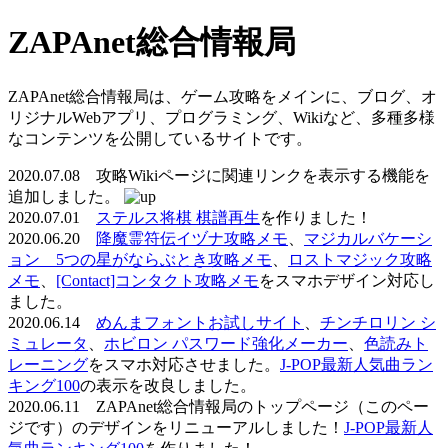
ZAPAnet総合情報局
ZAPAnet総合情報局は、ゲーム攻略をメインに、ブログ、オ
リジナルWebアプリ、プログラミング、Wikiなど、多種多様
なコンテンツを公開しているサイトです。
2020.07.08 攻略Wikiページに関連リンクを表示する機能を
追加しました。
2020.07.01
ステルス将棋 棋譜再生
を作りました！
2020.06.20
降魔霊符伝イヅナ攻略メモ
、
マジカルバケーシ
ョン 5つの星がならぶとき攻略メモ
、
ロストマジック攻略
メモ
、
[Contact]コンタクト攻略メモ
をスマホデザイン対応し
ました。
2020.06.14
めんまフォントお試しサイト
、
チンチロリン シ
ミュレータ
、
ホビロン パスワード強化メーカー
、
色読みト
レーニング
をスマホ対応させました。
J-POP最新人気曲ラン
キング100
の表示を改良しました。
2020.06.11 ZAPAnet総合情報局のトップページ（このペー
ジです）のデザインをリニューアルしました！
J-POP最新人