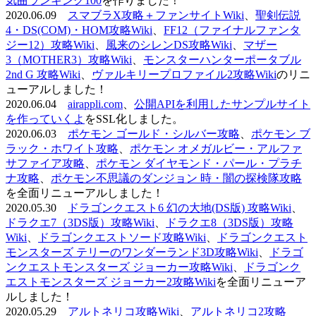
気曲ランキング100
を作りました！
2020.06.09
スマブラX攻略＋ファンサイトWiki
、
聖剣伝説
4・DS(COM)・HOM攻略Wiki
、
FF12（ファイナルファンタ
ジー12）攻略Wiki
、
風来のシレンDS攻略Wiki
、
マザー
3（MOTHER3）攻略Wiki
、
モンスターハンターポータブル
2nd G 攻略Wiki
、
ヴァルキリープロファイル2攻略Wiki
のリニ
ューアルしました！
2020.06.04
airappli.com
、
公開APIを利用したサンプルサイト
を作っていくよ
をSSL化しました。
2020.06.03
ポケモン ゴールド・シルバー攻略
、
ポケモン ブ
ラック・ホワイト攻略
、
ポケモン オメガルビー・アルファ
サファイア攻略
、
ポケモン ダイヤモンド・パール・プラチ
ナ攻略
、
ポケモン不思議のダンジョン 時・闇の探検隊攻略
を全面リニューアルしました！
2020.05.30
ドラゴンクエスト6 幻の大地(DS版) 攻略Wiki
、
ドラクエ7（3DS版）攻略Wiki
、
ドラクエ8（3DS版）攻略
Wiki
、
ドラゴンクエストソード攻略Wiki
、
ドラゴンクエスト
モンスターズ テリーのワンダーランド3D攻略Wiki
、
ドラゴ
ンクエストモンスターズ ジョーカー攻略Wiki
、
ドラゴンク
エストモンスターズ ジョーカー2攻略Wiki
を全面リニューア
ルしました！
2020.05.29
アルトネリコ攻略Wiki
、
アルトネリコ2攻略