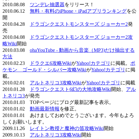
2010.08.08
ツンデレ抽選器
をリリース！
2010.06.12
無料・有料のiPhone・iPadアプリランキング
を公
開
2010.04.28
ドラゴンクエストモンスターズ ジョーカー2
発
売
2010.04.08
ドラゴンクエストモンスターズ ジョーカー2攻
略Wiki
開始
2010.03.08
ohaYouTube - 動画から音楽（MP3)だけ抽出する
方法
2010.02.23
ドラクエ6攻略Wiki
が
Yahoo!カテゴリ
に掲載。
ポ
ケモン ゴールド・シルバー攻略Wiki
が
Yahoo!カテゴリ
に掲
載。
2010.02.01
アルトネリコ3攻略Wiki
が
Yahoo!カテゴリ
に掲載
2010.01.28
ドラゴンクエスト6幻の大地攻略Wiki
開始、
アル
トネリコ3
が発売
2010.01.03 TOPページにブログ最新記事を表示。
2010.01.02
動画最新情報
を修正。
2010.01.01 あけましておめでとうございます。今年もよろ
しくお願いします。
2009.11.26
レイトン教授と魔神の笛攻略Wiki
開始
2009.10.13
アルトネリコ3攻略Wiki
開始