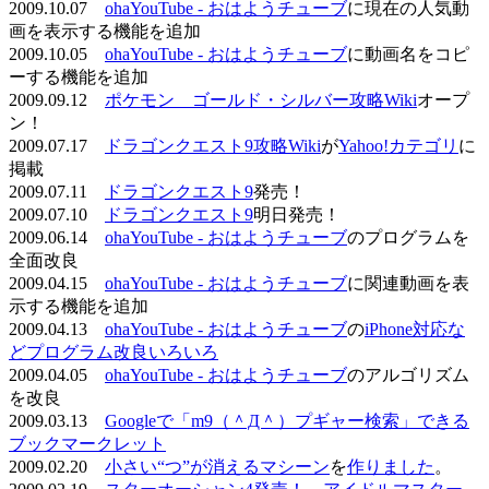
2009.10.07
ohaYouTube - おはようチューブ
に現在の人気動
画を表示する機能を追加
2009.10.05
ohaYouTube - おはようチューブ
に動画名をコピ
ーする機能を追加
2009.09.12
ポケモン ゴールド・シルバー攻略Wiki
オープ
ン！
2009.07.17
ドラゴンクエスト9攻略Wiki
が
Yahoo!カテゴリ
に
掲載
2009.07.11
ドラゴンクエスト9
発売！
2009.07.10
ドラゴンクエスト9
明日発売！
2009.06.14
ohaYouTube - おはようチューブ
のプログラムを
全面改良
2009.04.15
ohaYouTube - おはようチューブ
に関連動画を表
示する機能を追加
2009.04.13
ohaYouTube - おはようチューブ
の
iPhone対応な
どプログラム改良いろいろ
2009.04.05
ohaYouTube - おはようチューブ
のアルゴリズム
を改良
2009.03.13
Googleで「m9（＾Д＾）プギャー検索」できる
ブックマークレット
2009.02.20
小さい“つ”が消えるマシーン
を
作りました
。