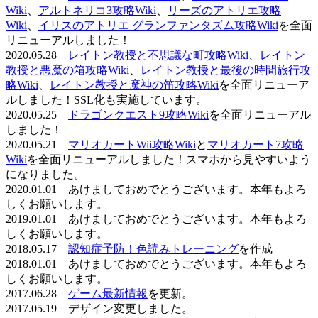
Wiki
、
アルトネリコ3攻略Wiki
、
リーズのアトリエ攻略
Wiki
、
イリスのアトリエ グランファンタズム攻略Wiki
を全面
リニューアルしました！
2020.05.28
レイトン教授と不思議な町攻略Wiki
、
レイトン
教授と悪魔の箱攻略Wiki
、
レイトン教授と最後の時間旅行攻
略Wiki
、
レイトン教授と魔神の笛攻略Wiki
を全面リニューア
ルしました！SSL化も実施しています。
2020.05.25
ドラゴンクエスト9攻略Wiki
を全面リニューアル
しました！
2020.05.21
マリオカートWii攻略Wiki
と
マリオカート7攻略
Wiki
を全面リニューアルしました！スマホから見やすいよう
になりました。
2020.01.01 あけましておめでとうございます。本年もよろ
しくお願いします。
2019.01.01 あけましておめでとうございます。本年もよろ
しくお願いします。
2018.05.17
認知症予防！色読みトレーニング
を作成
2018.01.01 あけましておめでとうございます。本年もよろ
しくお願いします。
2017.06.28
ゲーム最新情報
を更新。
2017.05.19 デザイン変更しました。