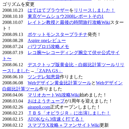
ゴリズムを変更
2008.10.23
はてはてブラウザー
を
リリースしました！
2008.10.10
東京ゲームショウ2008レポートその1
2008.10.07
レイトン教授と最後の時間旅行攻略Wiki
スター
ト！
2008.09.13
ポケットモンスタープラチナ
発売！
2008.08.28
Aspire oneレビュー
2008.07.24
パワプロ15攻略メモ
2008.07.19
レコ腕〜レコーディング腕立て伏せ公式サイ
ト〜
2008.06.12
デスクトップ版黄金比・白銀比計算ツールリリ
ースしました
→
「ZAPA GS」
2008.06.10
ツンデレ知恵袋
作りました
2008.06.08
Webデザイン黄金比計算ツール
と
Webデザイン
白銀比計算ツール
作りました
2008.04.06
マリオカートWii攻略Wiki
始めました！
2008.03.04
おはようチューブ
が1周年を迎えました！
2008.02.26
airappli.com
正式オープンしました！
2008.02.23
ＴＢＳ「オビラジＲ」に出演しました！
2008.02.15
ATOKなら3倍速く打てる！
2008.02.12
スマブラX攻略＋ファンサイトWiki
更新