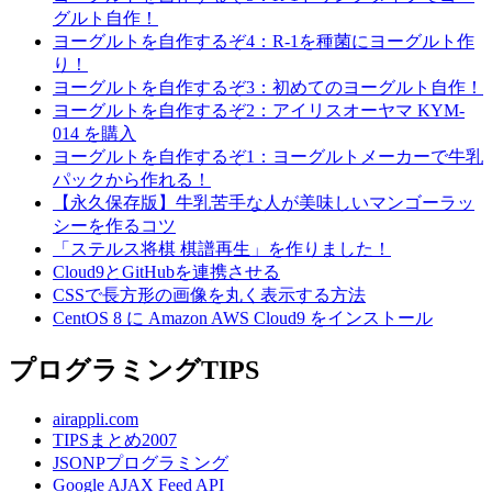
グルト自作！
ヨーグルトを自作するぞ4：R-1を種菌にヨーグルト作
り！
ヨーグルトを自作するぞ3：初めてのヨーグルト自作！
ヨーグルトを自作するぞ2：アイリスオーヤマ KYM-
014 を購入
ヨーグルトを自作するぞ1：ヨーグルトメーカーで牛乳
パックから作れる！
【永久保存版】牛乳苦手な人が美味しいマンゴーラッ
シーを作るコツ
「ステルス将棋 棋譜再生」を作りました！
Cloud9とGitHubを連携させる
CSSで長方形の画像を丸く表示する方法
CentOS 8 に Amazon AWS Cloud9 をインストール
プログラミングTIPS
airappli.com
TIPSまとめ2007
JSONPプログラミング
Google AJAX Feed API