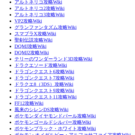
アルトネリコ攻略Wiki
アルトネリコ2攻略Wiki
アルトネリコ3攻略Wiki
VP2攻略Wiki
グランファンタズム攻略Wiki
スマブラX攻略Wiki
聖剣伝説攻略Wiki
DQMJ攻略Wiki
DQMJ2攻略Wiki
テリーのワンダーランド3D攻略Wiki
ドラクエソード攻略Wiki
ドラゴンクエスト6攻略Wiki
ドラゴンクエスト7攻略Wiki
ドラクエ8（3DS）攻略Wiki
ドラゴンクエスト9攻略Wiki
ドラゴンクエスト11攻略Wiki
FF12攻略Wiki
風来のシレンDS攻略Wiki
ポケモンダイヤモンドパール攻略Wiki
ポケモンゴールドシルバー攻略Wiki
ポケモンブラック・ホワイト攻略Wiki
ポケモン オメガルビー・アルファサファイア攻略Wiki