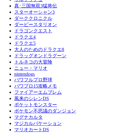
真･三国無双3猛将伝
スターオーシャン3
ダーククロニクル
ダービースタリオン
ドラゴンクエスト
ドラクエ4
ドラクエ5
大人のためのドラクエ8
ドラッグオンドラグーン
トルネコの大冒険
ニュー・マリオ
nintendogs
パワフルプロ野球
パワプロ15攻略メモ
ファイアーエムブレム
風来のシレンDS
ポケットモンスター
ポケモン不思議のダンジョン
マグナカルタ
マジカルバケーション
マリオカートDS