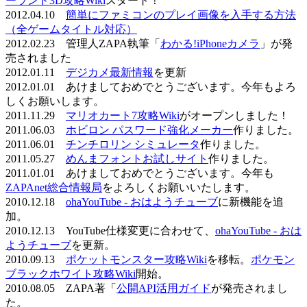
ーランド3D攻略Wiki
スタート！
2012.04.10
簡単にファミコンのプレイ画像を入手する方法
（全ゲームタイトル対応）
2012.02.23 管理人ZAPA執筆「
わかる!iPhoneカメラ
」が発
売されました
2012.01.11
デジカメ最新情報
を更新
2012.01.01 あけましておめでとうございます。今年もよろ
しくお願いします。
2011.11.29
マリオカート7攻略Wiki
がオープンしました！
2011.06.03
ホビロン パスワード強化メーカー
作りました。
2011.06.01
チンチロリン シミュレータ
作りました。
2011.05.27
めんまフォントお試しサイト
作りました。
2011.01.01 あけましておめでとうございます。今年も
ZAPAnet総合情報局
をよろしくお願いいたします。
2010.12.18
ohaYouTube - おはようチューブ
に新機能を追
加。
2010.12.13 YouTube仕様変更に合わせて、
ohaYouTube - おは
ようチューブ
を更新。
2010.09.13
ポケットモンスター攻略Wiki
を移転。
ポケモン
ブラックホワイト攻略Wiki
開始。
2010.08.05 ZAPA著「
公開API活用ガイド
が発売されまし
た。