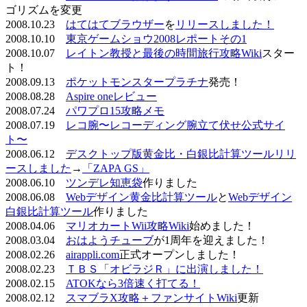
ゴリズムを変更
2008.10.23
はてはてブラウザー
を
リリースしました！
2008.10.10
東京ゲームショウ2008レポートその1
2008.10.07
レイトン教授と最後の時間旅行攻略Wiki
スター
ト！
2008.09.13
ポケットモンスタープラチナ
発売！
2008.08.28
Aspire oneレビュー
2008.07.24
パワプロ15攻略メモ
2008.07.19
レコ腕〜レコーディング腕立て伏せ公式サイ
ト〜
2008.06.12
デスクトップ版黄金比・白銀比計算ツールリリ
ースしました
→
「ZAPA GS」
2008.06.10
ツンデレ知恵袋
作りました
2008.06.08
Webデザイン黄金比計算ツール
と
Webデザイン
白銀比計算ツール
作りました
2008.04.06
マリオカートWii攻略Wiki
始めました！
2008.03.04
おはようチューブ
が1周年を迎えました！
2008.02.26
airappli.com
正式オープンしました！
2008.02.23
ＴＢＳ「オビラジＲ」に出演しました！
2008.02.15
ATOKなら3倍速く打てる！
2008.02.12
スマブラX攻略＋ファンサイトWiki
更新