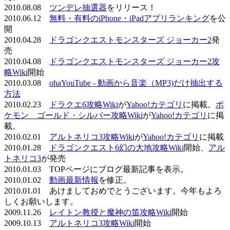
2010.08.08
ツンデレ抽選器
をリリース！
2010.06.12
無料・有料のiPhone・iPadアプリランキング
を公
開
2010.04.28
ドラゴンクエストモンスターズ ジョーカー2
発
売
2010.04.08
ドラゴンクエストモンスターズ ジョーカー2攻
略Wiki
開始
2010.03.08
ohaYouTube - 動画から音楽（MP3)だけ抽出する
方法
2010.02.23
ドラクエ6攻略Wiki
が
Yahoo!カテゴリ
に掲載。
ポ
ケモン ゴールド・シルバー攻略Wiki
が
Yahoo!カテゴリ
に掲
載。
2010.02.01
アルトネリコ3攻略Wiki
が
Yahoo!カテゴリ
に掲載
2010.01.28
ドラゴンクエスト6幻の大地攻略Wiki
開始、
アル
トネリコ3
が発売
2010.01.03 TOPページにブログ最新記事を表示。
2010.01.02
動画最新情報
を修正。
2010.01.01 あけましておめでとうございます。今年もよろ
しくお願いします。
2009.11.26
レイトン教授と魔神の笛攻略Wiki
開始
2009.10.13
アルトネリコ3攻略Wiki
開始