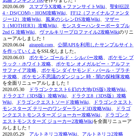
気曲ランキング100
を作りました！
2020.06.09
スマブラX攻略＋ファンサイトWiki
、
聖剣伝説
4・DS(COM)・HOM攻略Wiki
、
FF12（ファイナルファンタ
ジー12）攻略Wiki
、
風来のシレンDS攻略Wiki
、
マザー
3（MOTHER3）攻略Wiki
、
モンスターハンターポータブル
2nd G 攻略Wiki
、
ヴァルキリープロファイル2攻略Wiki
のリニ
ューアルしました！
2020.06.04
airappli.com
、
公開APIを利用したサンプルサイト
を作っていくよ
をSSL化しました。
2020.06.03
ポケモン ゴールド・シルバー攻略
、
ポケモン ブ
ラック・ホワイト攻略
、
ポケモン オメガルビー・アルファ
サファイア攻略
、
ポケモン ダイヤモンド・パール・プラチ
ナ攻略
、
ポケモン不思議のダンジョン 時・闇の探検隊攻略
を全面リニューアルしました！
2020.05.30
ドラゴンクエスト6 幻の大地(DS版) 攻略Wiki
、
ドラクエ7（3DS版）攻略Wiki
、
ドラクエ8（3DS版）攻略
Wiki
、
ドラゴンクエストソード攻略Wiki
、
ドラゴンクエスト
モンスターズ テリーのワンダーランド3D攻略Wiki
、
ドラゴ
ンクエストモンスターズ ジョーカー攻略Wiki
、
ドラゴンク
エストモンスターズ ジョーカー2攻略Wiki
を全面リニューア
ルしました！
2020.05.29
アルトネリコ攻略Wiki
、
アルトネリコ2攻略