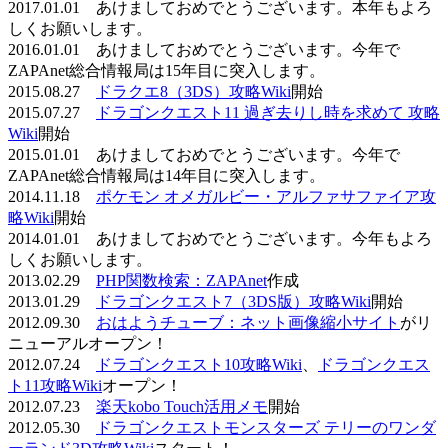
2017.01.01 あけましておめでとうございます。本年もよろ
しくお願いします。
2016.01.01 あけましておめでとうございます。今年で
ZAPAnet総合情報局は15年目に突入します。
2015.08.27
ドラクエ8（3DS）攻略Wiki
開始
2015.07.27
ドラゴンクエスト11 過ぎ去りし時を求めて 攻略
Wiki
開始
2015.01.01 あけましておめでとうございます。今年で
ZAPAnet総合情報局は14年目に突入します。
2014.11.18
ポケモン オメガルビー・アルファサファイア攻
略Wiki
開始
2014.01.01 あけましておめでとうございます。今年もよろ
しくお願いします。
2013.02.29
PHP関数検索：ZAPAnet
作成
2013.01.29
ドラゴンクエスト7（3DS版）攻略Wiki
開始
2012.09.30
おはようチューブ：ネット画像縮小サイト
がリ
ニューアルオープン！
2012.07.24
ドラゴンクエスト10攻略Wiki
、
ドラゴンクエス
ト11攻略Wiki
オープン！
2012.07.23
楽天kobo Touch活用メモ
開始
2012.05.30
ドラゴンクエストモンスターズ テリーのワンダ