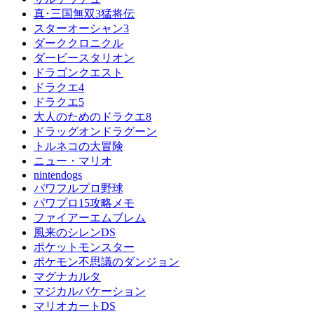
真･三国無双3猛将伝
スターオーシャン3
ダーククロニクル
ダービースタリオン
ドラゴンクエスト
ドラクエ4
ドラクエ5
大人のためのドラクエ8
ドラッグオンドラグーン
トルネコの大冒険
ニュー・マリオ
nintendogs
パワフルプロ野球
パワプロ15攻略メモ
ファイアーエムブレム
風来のシレンDS
ポケットモンスター
ポケモン不思議のダンジョン
マグナカルタ
マジカルバケーション
マリオカートDS