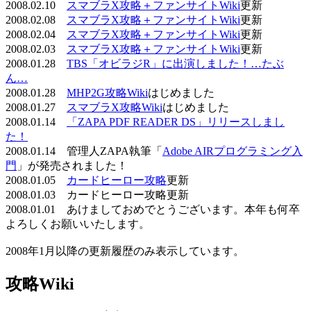
2008.02.10
スマブラX攻略＋ファンサイトWiki
更新
2008.02.08
スマブラX攻略＋ファンサイトWiki
更新
2008.02.04
スマブラX攻略＋ファンサイトWiki
更新
2008.02.03
スマブラX攻略＋ファンサイトWiki
更新
2008.01.28
TBS「オビラジR」に出演しました！…たぶ
ん…
2008.01.28
MHP2G攻略Wiki
はじめました
2008.01.27
スマブラX攻略Wiki
はじめました
2008.01.14
「ZAPA PDF READER DS」リリースしまし
た！
2008.01.14 管理人ZAPA執筆「
Adobe AIRプログラミング入
門
」が発売されました！
2008.01.05
カードヒーロー攻略
更新
2008.01.03 カードヒーロー攻略更新
2008.01.01 あけましておめでとうございます。本年も何卒
よろしくお願いいたします。
2008年1月以降の更新履歴のみ表示しています。
攻略Wiki