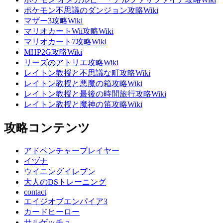
ポケモン不思議のダンジョン攻略Wiki
マザー3攻略Wiki
マリオカートWii攻略Wiki
マリオカート7攻略Wiki
MHP2G攻略Wiki
リーズのアトリエ攻略Wiki
レイトン教授と不思議な町攻略Wiki
レイトン教授と悪魔の箱攻略Wiki
レイトン教授と最後の時間旅行攻略Wiki
レイトン教授と魔神の笛攻略Wiki
攻略コンテンツ
アドベンチャープレイヤー
イヅナ
ウイニングイレブン
大人のDSトレーニング
contact
エイジオブエンパイア3
カードヒーロー
サルゲッチュ