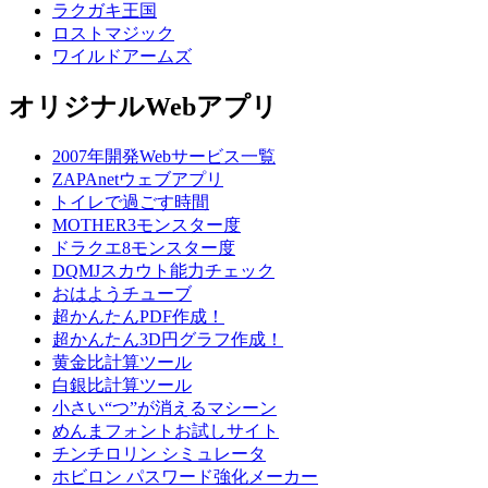
ラクガキ王国
ロストマジック
ワイルドアームズ
オリジナルWebアプリ
2007年開発Webサービス一覧
ZAPAnetウェブアプリ
トイレで過ごす時間
MOTHER3モンスター度
ドラクエ8モンスター度
DQMJスカウト能力チェック
おはようチューブ
超かんたんPDF作成！
超かんたん3D円グラフ作成！
黄金比計算ツール
白銀比計算ツール
小さい“つ”が消えるマシーン
めんまフォントお試しサイト
チンチロリン シミュレータ
ホビロン パスワード強化メーカー