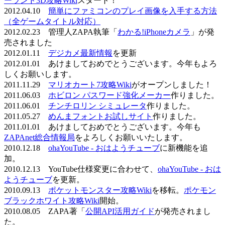
ーランド3D攻略Wiki
スタート！
2012.04.10
簡単にファミコンのプレイ画像を入手する方法
（全ゲームタイトル対応）
2012.02.23 管理人ZAPA執筆「
わかる!iPhoneカメラ
」が発
売されました
2012.01.11
デジカメ最新情報
を更新
2012.01.01 あけましておめでとうございます。今年もよろ
しくお願いします。
2011.11.29
マリオカート7攻略Wiki
がオープンしました！
2011.06.03
ホビロン パスワード強化メーカー
作りました。
2011.06.01
チンチロリン シミュレータ
作りました。
2011.05.27
めんまフォントお試しサイト
作りました。
2011.01.01 あけましておめでとうございます。今年も
ZAPAnet総合情報局
をよろしくお願いいたします。
2010.12.18
ohaYouTube - おはようチューブ
に新機能を追
加。
2010.12.13 YouTube仕様変更に合わせて、
ohaYouTube - おは
ようチューブ
を更新。
2010.09.13
ポケットモンスター攻略Wiki
を移転。
ポケモン
ブラックホワイト攻略Wiki
開始。
2010.08.05 ZAPA著「
公開API活用ガイド
が発売されまし
た。