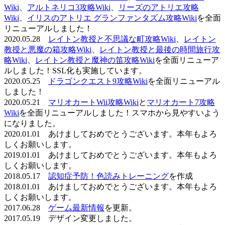
Wiki
、
アルトネリコ3攻略Wiki
、
リーズのアトリエ攻略
Wiki
、
イリスのアトリエ グランファンタズム攻略Wiki
を全面
リニューアルしました！
2020.05.28
レイトン教授と不思議な町攻略Wiki
、
レイトン
教授と悪魔の箱攻略Wiki
、
レイトン教授と最後の時間旅行攻
略Wiki
、
レイトン教授と魔神の笛攻略Wiki
を全面リニューア
ルしました！SSL化も実施しています。
2020.05.25
ドラゴンクエスト9攻略Wiki
を全面リニューアル
しました！
2020.05.21
マリオカートWii攻略Wiki
と
マリオカート7攻略
Wiki
を全面リニューアルしました！スマホから見やすいよう
になりました。
2020.01.01 あけましておめでとうございます。本年もよろ
しくお願いします。
2019.01.01 あけましておめでとうございます。本年もよろ
しくお願いします。
2018.05.17
認知症予防！色読みトレーニング
を作成
2018.01.01 あけましておめでとうございます。本年もよろ
しくお願いします。
2017.06.28
ゲーム最新情報
を更新。
2017.05.19 デザイン変更しました。