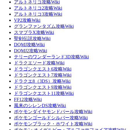
アルトネリコ攻略Wiki
アルトネリコ2攻略Wiki
アルトネリコ3攻略Wiki
VP2攻略Wiki
グランファンタズム攻略Wiki
スマブラX攻略Wiki
聖剣伝説攻略Wiki
DQMJ攻略Wiki
DQMJ2攻略Wiki
テリーのワンダーランド3D攻略Wiki
ドラクエソード攻略Wiki
ドラゴンクエスト6攻略Wiki
ドラゴンクエスト7攻略Wiki
ドラクエ8（3DS）攻略Wiki
ドラゴンクエスト9攻略Wiki
ドラゴンクエスト11攻略Wiki
FF12攻略Wiki
風来のシレンDS攻略Wiki
ポケモンダイヤモンドパール攻略Wiki
ポケモンゴールドシルバー攻略Wiki
ポケモンブラック・ホワイト攻略Wiki
ポケモン オメガルビー・アルファサファイア攻略Wiki