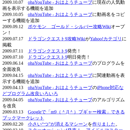
2009.10.07
ohaYouTube - おはようチューブ
に現在の人気動
画を表示する機能を追加
2009.10.05
ohaYouTube - おはようチューブ
に動画名をコピ
ーする機能を追加
2009.09.12
ポケモン ゴールド・シルバー攻略Wiki
オープ
ン！
2009.07.17
ドラゴンクエスト9攻略Wiki
が
Yahoo!カテゴリ
に
掲載
2009.07.11
ドラゴンクエスト9
発売！
2009.07.10
ドラゴンクエスト9
明日発売！
2009.06.14
ohaYouTube - おはようチューブ
のプログラムを
全面改良
2009.04.15
ohaYouTube - おはようチューブ
に関連動画を表
示する機能を追加
2009.04.13
ohaYouTube - おはようチューブ
の
iPhone対応な
どプログラム改良いろいろ
2009.04.05
ohaYouTube - おはようチューブ
のアルゴリズム
を改良
2009.03.13
Googleで「m9（＾Д＾）プギャー検索」できる
ブックマークレット
2009.02.20
小さい“つ”が消えるマシーン
を
作りました
。