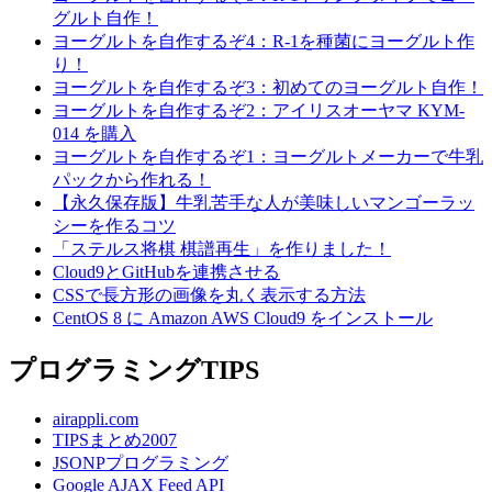
グルト自作！
ヨーグルトを自作するぞ4：R-1を種菌にヨーグルト作
り！
ヨーグルトを自作するぞ3：初めてのヨーグルト自作！
ヨーグルトを自作するぞ2：アイリスオーヤマ KYM-
014 を購入
ヨーグルトを自作するぞ1：ヨーグルトメーカーで牛乳
パックから作れる！
【永久保存版】牛乳苦手な人が美味しいマンゴーラッ
シーを作るコツ
「ステルス将棋 棋譜再生」を作りました！
Cloud9とGitHubを連携させる
CSSで長方形の画像を丸く表示する方法
CentOS 8 に Amazon AWS Cloud9 をインストール
プログラミングTIPS
airappli.com
TIPSまとめ2007
JSONPプログラミング
Google AJAX Feed API