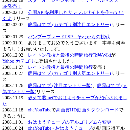
2009.02.19
スターオーシャン4発売！
、
アイドルマスター
SP発売！
2009.02.12
公開APIを利用したサンプルサイトを作ってい
くよ
リリース
2009.02.07
簡易はてブ (カテゴリ別注目エントリー)
リリー
ス
2009.01.29
バンブーブレードPSP それからの挑戦
2009.01.01 あけましておめでとうございます。本年も何卒
よろしくお願いいたします。
2008.12.02
レイトン教授と最後の時間旅行攻略Wiki
が
Yahoo!カテゴリ
に登録されました。
2008.11.27
レイトン教授と最後の時間旅行
発売！
2008.10.27
簡易はてブ (カテゴリ別人気エントリー)
リリー
ス
2008.11.26
簡易はてブ (注目エントリー版)
、
簡易はてブ (人
気エントリー版)
リリース
2008.11.19
教えて君.netでおはようチューブが紹介されまし
た
2008.11.18
ohaYouTube
で
高画質HD動画をダウンロード
で
きるように
2008.11.01
おはようチューブのアルゴリズムを変更
2008.10.24
ohaYouTube - おはようチューブ
の動画取得アル