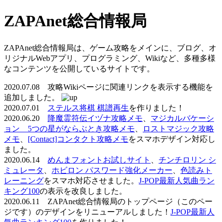
ZAPAnet総合情報局
ZAPAnet総合情報局は、ゲーム攻略をメインに、ブログ、オ
リジナルWebアプリ、プログラミング、Wikiなど、多種多様
なコンテンツを公開しているサイトです。
2020.07.08 攻略Wikiページに関連リンクを表示する機能を
追加しました。
2020.07.01
ステルス将棋 棋譜再生
を作りました！
2020.06.20
降魔霊符伝イヅナ攻略メモ
、
マジカルバケーシ
ョン 5つの星がならぶとき攻略メモ
、
ロストマジック攻略
メモ
、
[Contact]コンタクト攻略メモ
をスマホデザイン対応し
ました。
2020.06.14
めんまフォントお試しサイト
、
チンチロリン シ
ミュレータ
、
ホビロン パスワード強化メーカー
、
色読みト
レーニング
をスマホ対応させました。
J-POP最新人気曲ラン
キング100
の表示を改良しました。
2020.06.11 ZAPAnet総合情報局のトップページ（このペー
ジです）のデザインをリニューアルしました！
J-POP最新人