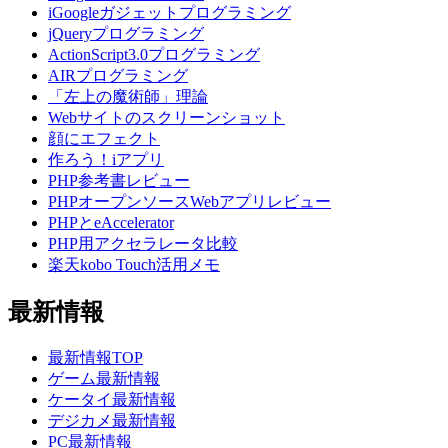
iGoogleガジェットプログラミング
jQueryプログラミング
ActionScript3.0プログラミング
AIRプログラミング
「左上の魔術師」理論
Webサイトのスクリーンショット
顔にエフェクト
作ろう！iアプリ
PHP参考書レビュー
PHPオープンソースWebアプリレビュー
PHPとeAccelerator
PHP用アクセラレータ比較
楽天kobo Touch活用メモ
最新情報
最新情報TOP
ゲーム最新情報
ケータイ最新情報
デジカメ最新情報
PC最新情報