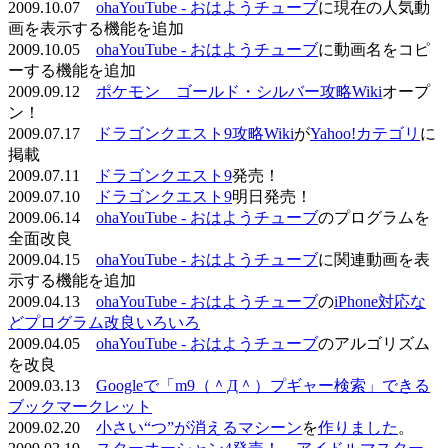
2009.10.07
ohaYouTube - おはようチューブ
に現在の人気動
画を表示する機能を追加
2009.10.05
ohaYouTube - おはようチューブ
に動画名をコピ
ーする機能を追加
2009.09.12
ポケモン ゴールド・シルバー攻略Wiki
オープ
ン！
2009.07.17
ドラゴンクエスト9攻略Wiki
が
Yahoo!カテゴリ
に
掲載
2009.07.11
ドラゴンクエスト9
発売！
2009.07.10
ドラゴンクエスト9
明日発売！
2009.06.14
ohaYouTube - おはようチューブ
のプログラムを
全面改良
2009.04.15
ohaYouTube - おはようチューブ
に関連動画を表
示する機能を追加
2009.04.13
ohaYouTube - おはようチューブ
の
iPhone対応な
どプログラム改良いろいろ
2009.04.05
ohaYouTube - おはようチューブ
のアルゴリズム
を改良
2009.03.13
Googleで「m9（＾Д＾）プギャー検索」できる
ブックマークレット
2009.02.20
小さい“つ”が消えるマシーン
を
作りました
。