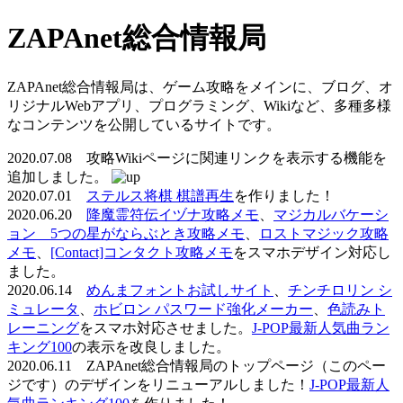
ZAPAnet総合情報局
ZAPAnet総合情報局は、ゲーム攻略をメインに、ブログ、オ
リジナルWebアプリ、プログラミング、Wikiなど、多種多様
なコンテンツを公開しているサイトです。
2020.07.08 攻略Wikiページに関連リンクを表示する機能を
追加しました。
2020.07.01
ステルス将棋 棋譜再生
を作りました！
2020.06.20
降魔霊符伝イヅナ攻略メモ
、
マジカルバケーシ
ョン 5つの星がならぶとき攻略メモ
、
ロストマジック攻略
メモ
、
[Contact]コンタクト攻略メモ
をスマホデザイン対応し
ました。
2020.06.14
めんまフォントお試しサイト
、
チンチロリン シ
ミュレータ
、
ホビロン パスワード強化メーカー
、
色読みト
レーニング
をスマホ対応させました。
J-POP最新人気曲ラン
キング100
の表示を改良しました。
2020.06.11 ZAPAnet総合情報局のトップページ（このペー
ジです）のデザインをリニューアルしました！
J-POP最新人