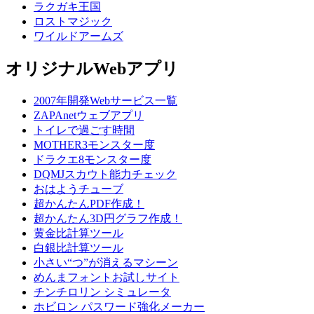
ラクガキ王国
ロストマジック
ワイルドアームズ
オリジナルWebアプリ
2007年開発Webサービス一覧
ZAPAnetウェブアプリ
トイレで過ごす時間
MOTHER3モンスター度
ドラクエ8モンスター度
DQMJスカウト能力チェック
おはようチューブ
超かんたんPDF作成！
超かんたん3D円グラフ作成！
黄金比計算ツール
白銀比計算ツール
小さい“つ”が消えるマシーン
めんまフォントお試しサイト
チンチロリン シミュレータ
ホビロン パスワード強化メーカー