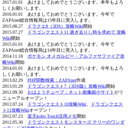
2017.01.01 あけましておめでとうございます。本年もよろ
しくお願いします。
2016.01.01 あけましておめでとうございます。今年で
ZAPAnet総合情報局は15年目に突入します。
2015.08.27
ドラクエ8（3DS）攻略Wiki
開始
2015.07.27
ドラゴンクエスト11 過ぎ去りし時を求めて 攻略
Wiki
開始
2015.01.01 あけましておめでとうございます。今年で
ZAPAnet総合情報局は14年目に突入します。
2014.11.18
ポケモン オメガルビー・アルファサファイア攻
略Wiki
開始
2014.01.01 あけましておめでとうございます。今年もよろ
しくお願いします。
2013.02.29
PHP関数検索：ZAPAnet
作成
2013.01.29
ドラゴンクエスト7（3DS版）攻略Wiki
開始
2012.09.30
おはようチューブ：ネット画像縮小サイト
がリ
ニューアルオープン！
2012.07.24
ドラゴンクエスト10攻略Wiki
、
ドラゴンクエス
ト11攻略Wiki
オープン！
2012.07.23
楽天kobo Touch活用メモ
開始
2012.05.30
ドラゴンクエストモンスターズ テリーのワンダ