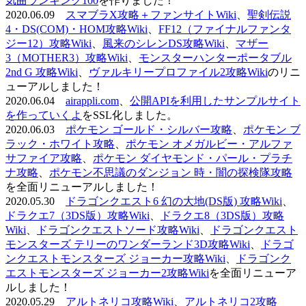
気曲ランキング100
を作りました！
2020.06.09
スマブラX攻略＋ファンサイトWiki
、
聖剣伝説
4・DS(COM)・HOM攻略Wiki
、
FF12（ファイナルファンタ
ジー12）攻略Wiki
、
風来のシレンDS攻略Wiki
、
マザー
3（MOTHER3）攻略Wiki
、
モンスターハンターポータブル
2nd G 攻略Wiki
、
ヴァルキリープロファイル2攻略Wiki
のリニ
ューアルしました！
2020.06.04
airappli.com
、
公開APIを利用したサンプルサイト
を作っていくよ
をSSL化しました。
2020.06.03
ポケモン ゴールド・シルバー攻略
、
ポケモン ブ
ラック・ホワイト攻略
、
ポケモン オメガルビー・アルファ
サファイア攻略
、
ポケモン ダイヤモンド・パール・プラチ
ナ攻略
、
ポケモン不思議のダンジョン 時・闇の探検隊攻略
を全面リニューアルしました！
2020.05.30
ドラゴンクエスト6 幻の大地(DS版) 攻略Wiki
、
ドラクエ7（3DS版）攻略Wiki
、
ドラクエ8（3DS版）攻略
Wiki
、
ドラゴンクエストソード攻略Wiki
、
ドラゴンクエスト
モンスターズ テリーのワンダーランド3D攻略Wiki
、
ドラゴ
ンクエストモンスターズ ジョーカー攻略Wiki
、
ドラゴンク
エストモンスターズ ジョーカー2攻略Wiki
を全面リニューア
ルしました！
2020.05.29
アルトネリコ攻略Wiki
、
アルトネリコ2攻略