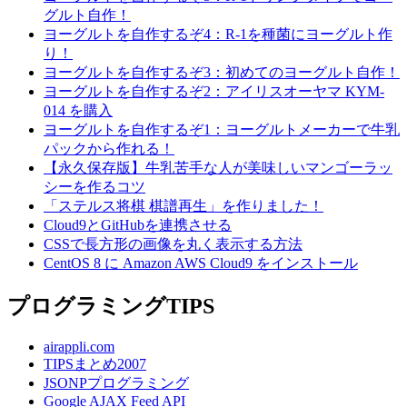
グルト自作！
ヨーグルトを自作するぞ4：R-1を種菌にヨーグルト作
り！
ヨーグルトを自作するぞ3：初めてのヨーグルト自作！
ヨーグルトを自作するぞ2：アイリスオーヤマ KYM-
014 を購入
ヨーグルトを自作するぞ1：ヨーグルトメーカーで牛乳
パックから作れる！
【永久保存版】牛乳苦手な人が美味しいマンゴーラッ
シーを作るコツ
「ステルス将棋 棋譜再生」を作りました！
Cloud9とGitHubを連携させる
CSSで長方形の画像を丸く表示する方法
CentOS 8 に Amazon AWS Cloud9 をインストール
プログラミングTIPS
airappli.com
TIPSまとめ2007
JSONPプログラミング
Google AJAX Feed API