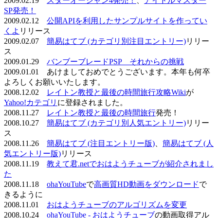
2009.02.19
スターオーシャン4発売！
、
アイドルマスター
SP発売！
2009.02.12
公開APIを利用したサンプルサイトを作ってい
くよ
リリース
2009.02.07
簡易はてブ (カテゴリ別注目エントリー)
リリー
ス
2009.01.29
バンブーブレードPSP それからの挑戦
2009.01.01 あけましておめでとうございます。本年も何卒
よろしくお願いいたします。
2008.12.02
レイトン教授と最後の時間旅行攻略Wiki
が
Yahoo!カテゴリ
に登録されました。
2008.11.27
レイトン教授と最後の時間旅行
発売！
2008.10.27
簡易はてブ (カテゴリ別人気エントリー)
リリー
ス
2008.11.26
簡易はてブ (注目エントリー版)
、
簡易はてブ (人
気エントリー版)
リリース
2008.11.19
教えて君.netでおはようチューブが紹介されまし
た
2008.11.18
ohaYouTube
で
高画質HD動画をダウンロード
で
きるように
2008.11.01
おはようチューブのアルゴリズムを変更
2008.10.24
ohaYouTube - おはようチューブ
の動画取得アル