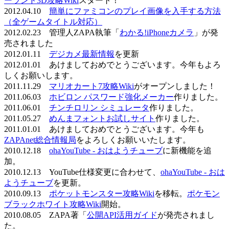
ーランド3D攻略Wiki
スタート！
2012.04.10
簡単にファミコンのプレイ画像を入手する方法
（全ゲームタイトル対応）
2012.02.23 管理人ZAPA執筆「
わかる!iPhoneカメラ
」が発
売されました
2012.01.11
デジカメ最新情報
を更新
2012.01.01 あけましておめでとうございます。今年もよろ
しくお願いします。
2011.11.29
マリオカート7攻略Wiki
がオープンしました！
2011.06.03
ホビロン パスワード強化メーカー
作りました。
2011.06.01
チンチロリン シミュレータ
作りました。
2011.05.27
めんまフォントお試しサイト
作りました。
2011.01.01 あけましておめでとうございます。今年も
ZAPAnet総合情報局
をよろしくお願いいたします。
2010.12.18
ohaYouTube - おはようチューブ
に新機能を追
加。
2010.12.13 YouTube仕様変更に合わせて、
ohaYouTube - おは
ようチューブ
を更新。
2010.09.13
ポケットモンスター攻略Wiki
を移転。
ポケモン
ブラックホワイト攻略Wiki
開始。
2010.08.05 ZAPA著「
公開API活用ガイド
が発売されまし
た。