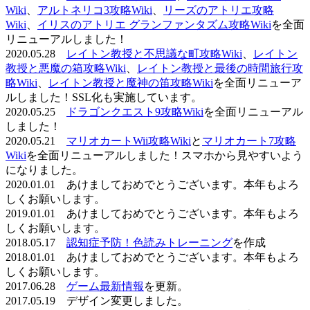
Wiki
、
アルトネリコ3攻略Wiki
、
リーズのアトリエ攻略
Wiki
、
イリスのアトリエ グランファンタズム攻略Wiki
を全面
リニューアルしました！
2020.05.28
レイトン教授と不思議な町攻略Wiki
、
レイトン
教授と悪魔の箱攻略Wiki
、
レイトン教授と最後の時間旅行攻
略Wiki
、
レイトン教授と魔神の笛攻略Wiki
を全面リニューア
ルしました！SSL化も実施しています。
2020.05.25
ドラゴンクエスト9攻略Wiki
を全面リニューアル
しました！
2020.05.21
マリオカートWii攻略Wiki
と
マリオカート7攻略
Wiki
を全面リニューアルしました！スマホから見やすいよう
になりました。
2020.01.01 あけましておめでとうございます。本年もよろ
しくお願いします。
2019.01.01 あけましておめでとうございます。本年もよろ
しくお願いします。
2018.05.17
認知症予防！色読みトレーニング
を作成
2018.01.01 あけましておめでとうございます。本年もよろ
しくお願いします。
2017.06.28
ゲーム最新情報
を更新。
2017.05.19 デザイン変更しました。