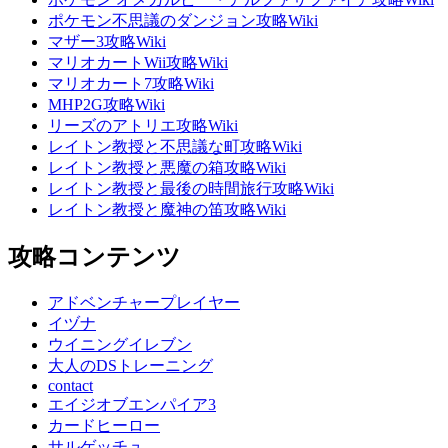
ポケモン不思議のダンジョン攻略Wiki
マザー3攻略Wiki
マリオカートWii攻略Wiki
マリオカート7攻略Wiki
MHP2G攻略Wiki
リーズのアトリエ攻略Wiki
レイトン教授と不思議な町攻略Wiki
レイトン教授と悪魔の箱攻略Wiki
レイトン教授と最後の時間旅行攻略Wiki
レイトン教授と魔神の笛攻略Wiki
攻略コンテンツ
アドベンチャープレイヤー
イヅナ
ウイニングイレブン
大人のDSトレーニング
contact
エイジオブエンパイア3
カードヒーロー
サルゲッチュ