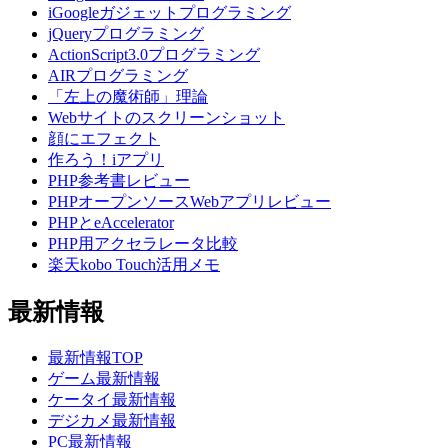
iGoogleガジェットプログラミング
jQueryプログラミング
ActionScript3.0プログラミング
AIRプログラミング
「左上の魔術師」理論
Webサイトのスクリーンショット
顔にエフェクト
作ろう！iアプリ
PHP参考書レビュー
PHPオープンソースWebアプリレビュー
PHPとeAccelerator
PHP用アクセラレータ比較
楽天kobo Touch活用メモ
最新情報
最新情報TOP
ゲーム最新情報
ケータイ最新情報
デジカメ最新情報
PC最新情報