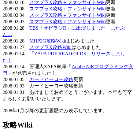
2008.02.10
スマブラX攻略＋ファンサイトWiki
更新
2008.02.08
スマブラX攻略＋ファンサイトWiki
更新
2008.02.04
スマブラX攻略＋ファンサイトWiki
更新
2008.02.03
スマブラX攻略＋ファンサイトWiki
更新
2008.01.28
TBS「オビラジR」に出演しました！…たぶ
ん…
2008.01.28
MHP2G攻略Wiki
はじめました
2008.01.27
スマブラX攻略Wiki
はじめました
2008.01.14
「ZAPA PDF READER DS」リリースしまし
た！
2008.01.14 管理人ZAPA執筆「
Adobe AIRプログラミング入
門
」が発売されました！
2008.01.05
カードヒーロー攻略
更新
2008.01.03 カードヒーロー攻略更新
2008.01.01 あけましておめでとうございます。本年も何卒
よろしくお願いいたします。
2008年1月以降の更新履歴のみ表示しています。
攻略Wiki