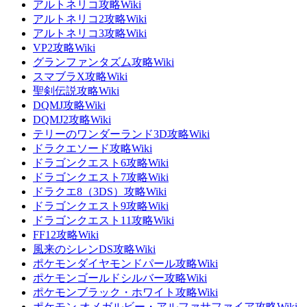
アルトネリコ攻略Wiki
アルトネリコ2攻略Wiki
アルトネリコ3攻略Wiki
VP2攻略Wiki
グランファンタズム攻略Wiki
スマブラX攻略Wiki
聖剣伝説攻略Wiki
DQMJ攻略Wiki
DQMJ2攻略Wiki
テリーのワンダーランド3D攻略Wiki
ドラクエソード攻略Wiki
ドラゴンクエスト6攻略Wiki
ドラゴンクエスト7攻略Wiki
ドラクエ8（3DS）攻略Wiki
ドラゴンクエスト9攻略Wiki
ドラゴンクエスト11攻略Wiki
FF12攻略Wiki
風来のシレンDS攻略Wiki
ポケモンダイヤモンドパール攻略Wiki
ポケモンゴールドシルバー攻略Wiki
ポケモンブラック・ホワイト攻略Wiki
ポケモン オメガルビー・アルファサファイア攻略Wiki