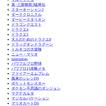
真･三国無双3猛将伝
スターオーシャン3
ダーククロニクル
ダービースタリオン
ドラゴンクエスト
ドラクエ4
ドラクエ5
大人のためのドラクエ8
ドラッグオンドラグーン
トルネコの大冒険
ニュー・マリオ
nintendogs
パワフルプロ野球
パワプロ15攻略メモ
ファイアーエムブレム
風来のシレンDS
ポケットモンスター
ポケモン不思議のダンジョン
マグナカルタ
マジカルバケーション
マリオカートDS