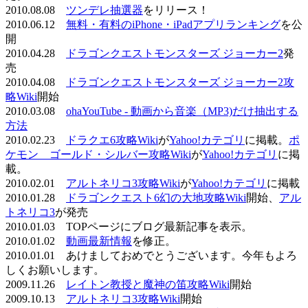
2010.08.08
ツンデレ抽選器
をリリース！
2010.06.12
無料・有料のiPhone・iPadアプリランキング
を公
開
2010.04.28
ドラゴンクエストモンスターズ ジョーカー2
発
売
2010.04.08
ドラゴンクエストモンスターズ ジョーカー2攻
略Wiki
開始
2010.03.08
ohaYouTube - 動画から音楽（MP3)だけ抽出する
方法
2010.02.23
ドラクエ6攻略Wiki
が
Yahoo!カテゴリ
に掲載。
ポ
ケモン ゴールド・シルバー攻略Wiki
が
Yahoo!カテゴリ
に掲
載。
2010.02.01
アルトネリコ3攻略Wiki
が
Yahoo!カテゴリ
に掲載
2010.01.28
ドラゴンクエスト6幻の大地攻略Wiki
開始、
アル
トネリコ3
が発売
2010.01.03 TOPページにブログ最新記事を表示。
2010.01.02
動画最新情報
を修正。
2010.01.01 あけましておめでとうございます。今年もよろ
しくお願いします。
2009.11.26
レイトン教授と魔神の笛攻略Wiki
開始
2009.10.13
アルトネリコ3攻略Wiki
開始