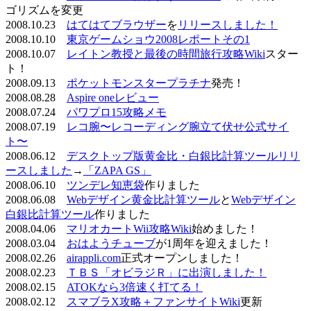
ゴリズムを変更
2008.10.23
はてはてブラウザー
を
リリースしました！
2008.10.10
東京ゲームショウ2008レポートその1
2008.10.07
レイトン教授と最後の時間旅行攻略Wiki
スター
ト！
2008.09.13
ポケットモンスタープラチナ
発売！
2008.08.28
Aspire oneレビュー
2008.07.24
パワプロ15攻略メモ
2008.07.19
レコ腕〜レコーディング腕立て伏せ公式サイ
ト〜
2008.06.12
デスクトップ版黄金比・白銀比計算ツールリリ
ースしました
→
「ZAPA GS」
2008.06.10
ツンデレ知恵袋
作りました
2008.06.08
Webデザイン黄金比計算ツール
と
Webデザイン
白銀比計算ツール
作りました
2008.04.06
マリオカートWii攻略Wiki
始めました！
2008.03.04
おはようチューブ
が1周年を迎えました！
2008.02.26
airappli.com
正式オープンしました！
2008.02.23
ＴＢＳ「オビラジＲ」に出演しました！
2008.02.15
ATOKなら3倍速く打てる！
2008.02.12
スマブラX攻略＋ファンサイトWiki
更新