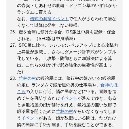
の壺[5]・しあわせの腕輪・ドラゴン草のいずれかが
ランダムに貰える。
なお、
儀式の洞窟
イベント
で住人がさらわれて居な
くなって以降は発生しない模様。
壺を倉庫に預けた場合、DS版は中身も記録・保全
される。（SFC版は中身消滅）
SFC版に比べ、シレンのレベルアップによる攻撃力
上昇量が激減し、さらにダメージ計算式がシンプル
化している。（攻撃・防御ともに加減法による算
出。これらのおかげで武器強化の重要性が高まっ
た）
竹林の村
の鍛冶屋には、修行中の娘がいる(鍛冶屋
の娘)。ランダムで鍛冶屋の奥の仕事場や、
食神のほ
こら
の入り口付近、隣の民家などにいる。冒険を進
めて村を再訪するたび
イベント
が進んでゆき、ある
とき鍛冶屋の娘が修行を終え、鍛冶屋の無い故郷で
鍛冶屋を開くために
竹林の村
からいなくなってしま
う
イベント
がある。娘が故郷にいる間は、たびたび
隣の民家に手紙が届き、手紙を読むことができる。