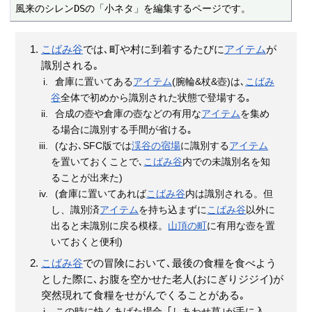
風来のシレンDSの「小ネタ」を編集するページです。
こばみ谷
では､町や村に到着するたびに
アイテム
が
識別される｡
倉庫に置いてある
アイテム
(腕輪&杖&壺)は､
こばみ
谷
全体で初めから識別された状態で登場する｡
合成の壺や倉庫の壺などの有用な
アイテム
を集め
る場合に識別する手間が省ける｡
(なお､SFC版では
渓谷の宿場
に識別する
アイテム
を置いておくことで､
こばみ谷
内での未識別名を知
ることが出来た)
(倉庫に置いてあれば
こばみ谷
内は識別される。但
し、識別済
アイテム
を持ち込まずに
こばみ谷
以外に
出ると未識別に戻る模様。
山頂の町
に有用な壺を置
いておくと便利)
こばみ谷
での冒険において､最後の食糧を食べよう
とした際に､お腹を空かせた老人(おにぎりジジイ)が
突然現れて食糧をせがんでくることがある｡
この時に快くあげた場合､｢しあわせ草｣が手に入