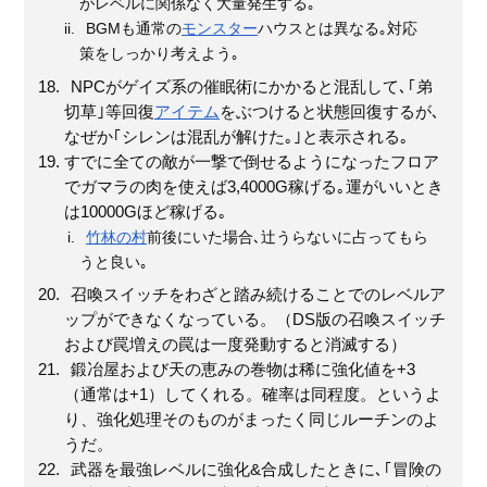
がレベルに関係なく大量発生する｡
BGMも通常の
モンスター
ハウスとは異なる｡対応
策をしっかり考えよう｡
NPCがゲイズ系の催眠術にかかると混乱して､｢弟
切草｣等回復
アイテム
をぶつけると状態回復するが､
なぜか｢シレンは混乱が解けた｡｣と表示される｡
すでに全ての敵が一撃で倒せるようになったフロア
でガマラの肉を使えば3,4000G稼げる｡運がいいとき
は10000Gほど稼げる｡
竹林の村
前後にいた場合､辻うらないに占ってもら
うと良い｡
召喚スイッチをわざと踏み続けることでのレベルア
ップができなくなっている。（DS版の召喚スイッチ
および罠増えの罠は一度発動すると消滅する）
鍛冶屋および天の恵みの巻物は稀に強化値を+3
（通常は+1）してくれる。確率は同程度。というよ
り、強化処理そのものがまったく同じルーチンのよ
うだ。
武器を最強レベルに強化&合成したときに､｢冒険の