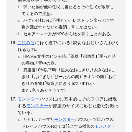
剣や盾を弾く事ができる。
弾いた物が他の住民に当たるとその住民が攻撃し
てくるので注意｡
バグか仕様かは不明だが、レストラン崖っぷちで
弾き飛ばすとなぜか毒消し草しか出ない。
セルアーマー系がNPCから物を弾くことがある｡
こばみ谷
に行く道中にいる｢親切なおじいさん｣がく
れるもの｡
HPが赤文字のピンチ時: ｢薬草｣｢弟切草｣｢困った時
の巻物｣｢背中の壺｣
満腹度10%以下時: ｢巨大なおにぎり｣｢大きなおに
ぎり｣｢おにぎり｣｢ぴーたんの肉｣｢チキンの肉｣｢おに
ぎりの巻物｣｢特製おにぎり｣のいずれか｡
まだ､色々ありそうです。
モンスター
ハウスには､基本的にそのフロアに出現
する
モンスター
が部屋のサイズに応じた数だけ眠っ
ている｡
ただし､テーマ別
モンスター
ハウス(一ツ目ハウス､
ドレインハウスetc)では該当する種族の
モンスター