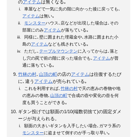
の
アイテム
は無くなる｡
車屋などで一気に先の階に向かった後に戻っても､
アイテム
は無い｡
モンスター
ハウス､店などが出現した場合は､その
部屋にのみ
アイテム
が落ちている｡
同様に､壁に囲まれた埋蔵金や､水路に囲まれた小
島の
アイテム
なども残されている｡
ただし､
テーブルマウンテン
に入ってからは､落と
し穴の罠で前の階に戻った場合でも､
アイテム
が普
通に落ちている｡
竹林の村
､
山頂の町
の店の
アイテム
は往復するたび
に､違う
アイテム
が売られている｡
これを利用すれば､
竹林の村
で天の恵みの巻物や地
の恵みの巻物､
山頂の町
で合成の壺や変化の壺を何
度も買うことができる｡
ギタン投げでは額面の1/10(端数切捨て)の固定ダメ
ージが与えられる。
額面の大きいギタンを入手したい場合､ガマラ系の
モンスター
に盗ませて倒すのが手っ取り早い｡