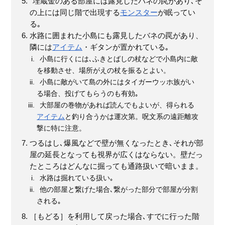
埋蔵金のある部屋には露見したバネの罠があり､そ
の上には同じ階で出現する
モンスター
が眠ってい
る｡
水路に囲まれた小島にも露見したバネの罠があり、
隣には
アイテム
・ギタンが置かれている｡
小島に行くには､ふきとばしの杖などで小島内に敵
を移動させ、場所がえの杖を振るとよい。
小島に敵がいて島の外にはタイガーウッホ族がい
る場合、投げてもらうのも有効｡
大部屋の巻物があれば読んでもよいが、得られる
アイテム
と釣り合うかは運次第。呪文系の遠距離攻
撃に特に注意。
つるはし､爆風などで壁が無くなったとき､それが部
屋の延長となっても視界が広くはならない。壁だっ
たところはどんなに掘っても通路扱いで暗いまま。
水路は掘れている扱い｡
他の部屋と繋げた場合､繋がった部分で部屋が分割
される｡
［もどる］を利用して戻った場合､すでに行った階