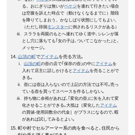
る。おにぎりは無いが
ペケジ
を連れて行きたい場合
は空腹を訴えた時点で（動けなくなるまでに）階段
を降りてしまおう。かなしばり状態にしてもよい。
（ただし徘徊
モンスター
に倒されるリスクがある）
スララを両親のもとへ連れてゆく道中､シレンが落
とし穴に落ちても｢女の子は､ついてこなかった｣と､
メッセージ｡
山頂の町
で
アイテム
を売る方法｡
山頂の町
の壺の店で｢保存の壺｣の中に
アイテム
を
入れて店主に話しかけると
アイテム
を売ることがで
きる｡
壺には壺は入らないので上記の方法では不可｡売っ
ている壺を買ってスペースを作るしかない｡
持ち物に余裕があれば､｢変化の壺｣に矢を入れて変
化させることができる｡大抵は［変化した
アイテム
の買値-使用回数分の代金］がプラスになるので､暇
があれば試してみるとよい｡
町や村でセルアーマー系の肉を食べると､住民から