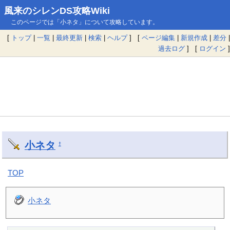
風来のシレンDS攻略Wiki
このページでは「小ネタ」について攻略しています。
[
トップ
|
一覧
|
最終更新
|
検索
|
ヘルプ
] [
ページ編集
|
新規作成
|
差分
|
過去ログ
] [
ログイン
]
小ネタ
†
TOP
小ネタ