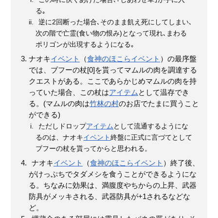
る｡
逆に2回断った場合､そのまま飢え死にしてしまい､
次の階で亡霊(食い物の恨み)となって現れ､まわる
ポリゴンが出現するようになる｡
ナオキ
イベント
（
食神のほこら
イベント
）の最序盤
では、ブフーの杖[0]を貰ってマムルの肉を調達する
クエストがある。ここであらかじめマムルの肉を持
っていた場合、この杖は
アイテム
として温存でき
る。(マムルの肉は
竹林の村
のお店でたまに買うこと
ができる)
ただしドロップ
アイテム
として流通するようにな
るのは、ナオキ
イベント
終盤に正式に言づてとして
ブフーの杖を貰ってからと思われる。
ナオキ
イベント
（
食神のほこら
イベント
）終了後、
がけっぷちでタダメシを食うことができるようにな
る。ちなみに効果は、満腹度やちからの上昇、武器
防具がメッキされる、武器防具が+1されるなどな
ど。