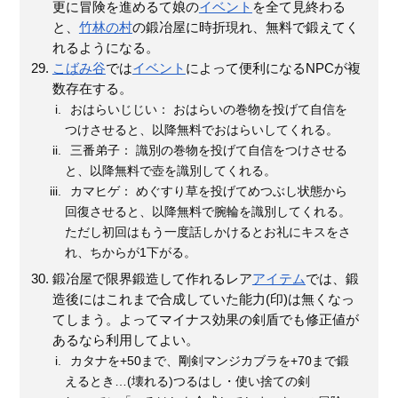
更に冒険を進めるて娘の
イベント
を全て見終わる
と、
竹林の村
の鍛冶屋に時折現れ、無料で鍛えてく
れるようになる。
こばみ谷
では
イベント
によって便利になるNPCが複
数存在する。
おはらいじじい： おはらいの巻物を投げて自信を
つけさせると、以降無料でおはらいしてくれる。
三番弟子： 識別の巻物を投げて自信をつけさせる
と、以降無料で壺を識別してくれる。
カマヒゲ： めぐすり草を投げてめつぶし状態から
回復させると、以降無料で腕輪を識別してくれる。
ただし初回はもう一度話しかけるとお礼にキスをさ
れ、ちからが1下がる。
鍛冶屋で限界鍛造して作れるレア
アイテム
では、鍛
造後にはこれまで合成していた能力(印)は無くなっ
てしまう。よってマイナス効果の剣盾でも修正値が
あるなら利用してよい。
カタナを+50まで、剛剣マンジカブラを+70まで鍛
えるとき…(壊れる)つるはし・使い捨ての剣