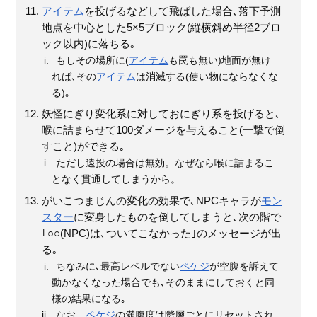
アイテム
を投げるなどして飛ばした場合､落下予測
地点を中心とした5×5ブロック(縦横斜め半径2ブロ
ック以内)に落ちる｡
もしその場所に(
アイテム
も罠も無い)地面が無け
れば､その
アイテム
は消滅する(使い物にならなくな
る)｡
妖怪にぎり変化系に対しておにぎり系を投げると､
喉に詰まらせて100ダメージを与えること(一撃で倒
すこと)ができる｡
ただし遠投の場合は無効。なぜなら喉に詰まるこ
となく貫通してしまうから。
がいこつまじんの変化の効果で､NPCキャラが
モン
スター
に変身したものを倒してしまうと､次の階で
｢○○(NPC)は､ついてこなかった｣のメッセージが出
る｡
ちなみに､最高レベルでない
ペケジ
が空腹を訴えて
動かなくなった場合でも､そのままにしておくと同
様の結果になる｡
なお、
ペケジ
の満腹度は階層ごとにリセットされ