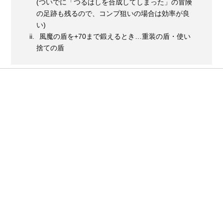
(ついでに「つるはしを合成してしまった」の冒険
の足跡も残るので、コンプ狙いの場合は効率が良
い)
風魔の盾を+70まで鍛えるとき…重装の盾・使い
捨ての盾