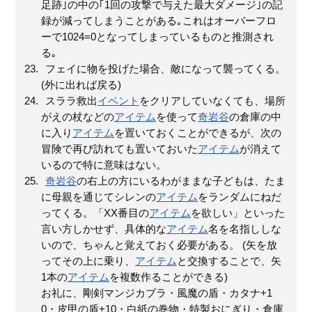
足跡｣の中の｢1回の攻撃で与えた最大ダメージ｣の記
録が減ってしまうことがある｡これはオーバーフロ
ーで1024=0となってしまっているものと推測され
る｡
フェイに物を投げた場合、敵になって襲ってくる。
(外に出れば戻る)
スララ救出
イベント
をクリアしていなくても、場所
がえの杖などの
アイテム
を使って
奇岩谷
の倉庫の中
に入り
アイテム
を置いておくことができるが、次の
冒険で再び訪れても置いておいた
アイテム
が消えて
いるので特に意味はない。
奇岩谷
の右上の方にいるわがままな子どもは、たま
に母親を通じてシレンの
アイテム
をランダムにねだ
ってくる。「XX番目の
アイテム
を欲しい」といった
言い方しかせず、具体的な
アイテム
名を名指ししな
いので、ちゃんと覚えておく必要がある。 (矢を放
ってその上に乗り、
アイテム
と交換することで、矢
1本の
アイテム
を複数作ることができる)
お礼に、剛剣マンジカブラ・風魔の盾・カタナ+1
0・皮甲の盾+10・白紙の巻物・特製おにぎり・倉庫