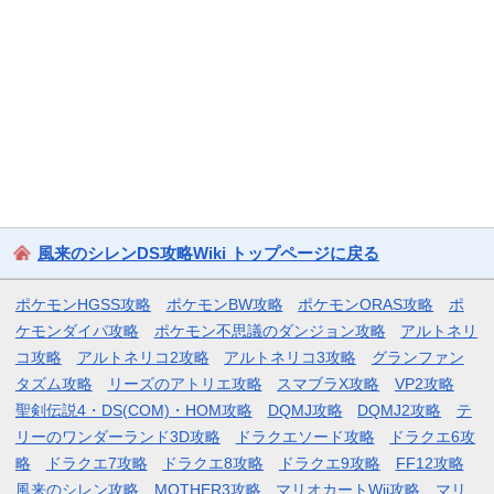
風来のシレンDS攻略Wiki トップページに戻る
ポケモンHGSS攻略
ポケモンBW攻略
ポケモンORAS攻略
ポ
ケモンダイパ攻略
ポケモン不思議のダンジョン攻略
アルトネリ
コ攻略
アルトネリコ2攻略
アルトネリコ3攻略
グランファン
タズム攻略
リーズのアトリエ攻略
スマブラX攻略
VP2攻略
聖剣伝説4・DS(COM)・HOM攻略
DQMJ攻略
DQMJ2攻略
テ
リーのワンダーランド3D攻略
ドラクエソード攻略
ドラクエ6攻
略
ドラクエ7攻略
ドラクエ8攻略
ドラクエ9攻略
FF12攻略
風来のシレン攻略
MOTHER3攻略
マリオカートWii攻略
マリ