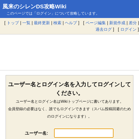
風来のシレンDS攻略Wiki
このページでは「ログイン」について攻略しています。
[
トップ
|
一覧
|
最終更新
|
検索
|
ヘルプ
] [
ページ編集
|
新規作成
|
差分
|
過去ログ
] [
ログイン
]
ユーザー名とログイン名を入力してログインして
ください。
ユーザー名とログイン名はWikiトップページに書いてあります。
会員登録の必要はなく、誰でもログインできます（スパム投稿回避のため
のログインになります）。
ユーザー名: