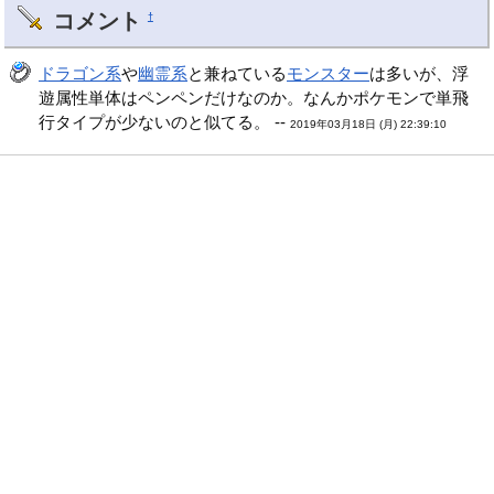
コメント
†
ドラゴン系
や
幽霊系
と兼ねている
モンスター
は多いが、浮
遊属性単体はペンペンだけなのか。なんかポケモンで単飛
行タイプが少ないのと似てる。 --
2019年03月18日 (月) 22:39:10