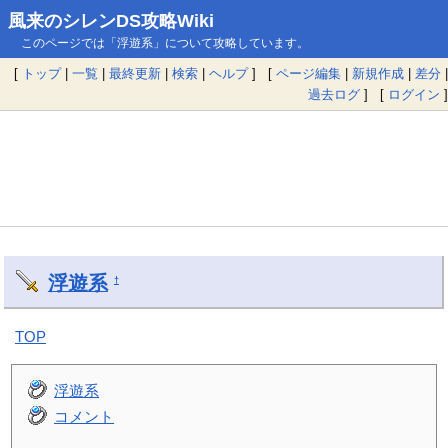
風来のシレンDS攻略Wiki
このページでは「浮遊系」について攻略しています。
[
トップ
|
一覧
|
最終更新
|
検索
|
ヘルプ
] [
ページ編集
|
新規作成
|
差分
|
過去ログ
] [
ログイン
]
浮遊系
†
TOP
浮遊系
コメント