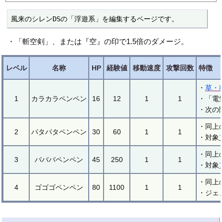
風来のシレンDSの「浮遊系」を編集するページです。
・「斬空剣」、または『空』の印で1.5倍のダメージ。
レベル
名称
HP
経験値
移動速度
攻撃回数
特徴
・
草・
1
カラカラペンペン
16
12
1
1
・「電
・次の
・同上
2
パタパタペンペン
30
60
1
1
・対象
・同上
3
バババペンペン
45
250
1
1
・対象
・同上
4
ゴゴゴペンペン
80
1100
1
1
・ジェ