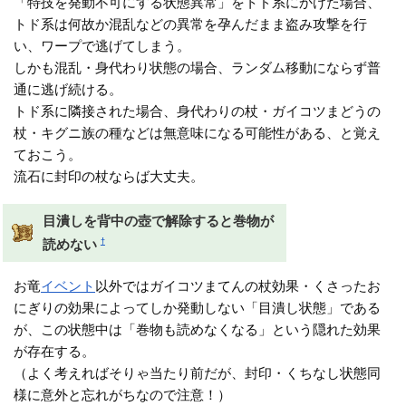
「特技を発動不可にする状態異常」をトド系にかけた場合、
トド系は何故か混乱などの異常を孕んだまま盗み攻撃を行
い、ワープで逃げてしまう。
しかも混乱・身代わり状態の場合、ランダム移動にならず普
通に逃げ続ける。
トド系に隣接された場合、身代わりの杖・ガイコツまどうの
杖・キグニ族の種などは無意味になる可能性がある、と覚え
ておこう。
流石に封印の杖ならば大丈夫。
目潰しを背中の壺で解除すると巻物が
†
読めない
お竜
イベント
以外ではガイコツまてんの杖効果・くさったお
にぎりの効果によってしか発動しない「目潰し状態」である
が、この状態中は「巻物も読めなくなる」という隠れた効果
が存在する。
（よく考えればそりゃ当たり前だが、封印・くちなし状態同
様に意外と忘れがちなので注意！）