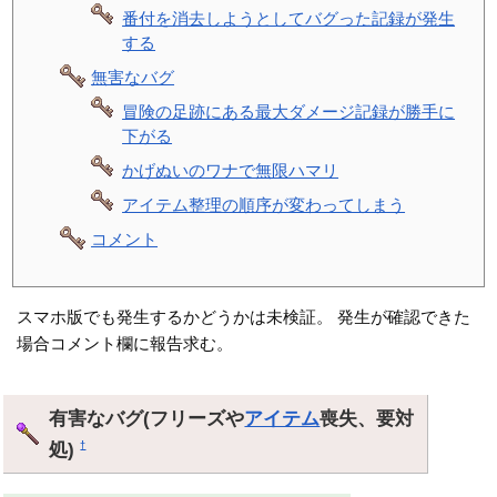
番付を消去しようとしてバグった記録が発生
する
無害なバグ
冒険の足跡にある最大ダメージ記録が勝手に
下がる
かげぬいのワナで無限ハマリ
アイテム整理の順序が変わってしまう
コメント
スマホ版でも発生するかどうかは未検証。 発生が確認できた
場合コメント欄に報告求む。
有害なバグ(フリーズや
アイテム
喪失、要対
処)
†