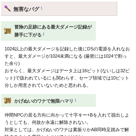
無害なバグ
†
冒険の足跡にある最大ダメージ記録が
†
勝手に下がる
1024以上の最大ダメージを記録した後にDSの電源を入れなお
すと、最大ダメージが1024未満になる (厳密には1024で割っ
た余り)
おそらく、最大ダメージはデータ上は16ビット(ないしは32ビ
ット)で扱われているにも関わらす、セーブ領域では10ビット
分しか用意されていないためと思われる。
†
かげぬいのワナで無限ハマリ
仲間NPCの居る方向に向かって十字キー+Bを入れて脱出しよ
うとしても、何故か永遠に解除されない。
対策としては、かげぬいのワナは素振りかAB同時足踏みで解