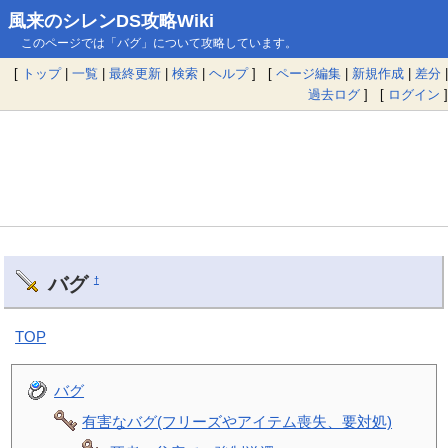
風来のシレンDS攻略Wiki
このページでは「バグ」について攻略しています。
[
トップ
|
一覧
|
最終更新
|
検索
|
ヘルプ
] [
ページ編集
|
新規作成
|
差分
|
過去ログ
] [
ログイン
]
バグ
†
TOP
バグ
有害なバグ(フリーズやアイテム喪失、要対処)