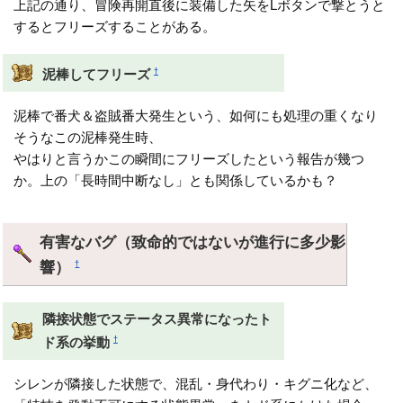
上記の通り、冒険再開直後に装備した矢をLボタンで撃とうと
するとフリーズすることがある。
†
泥棒してフリーズ
泥棒で番犬＆盗賊番大発生という、如何にも処理の重くなり
そうなこの泥棒発生時、
やはりと言うかこの瞬間にフリーズしたという報告が幾つ
か。上の「長時間中断なし」とも関係しているかも？
有害なバグ（致命的ではないが進行に多少影
響）
†
隣接状態でステータス異常になったト
†
ド系の挙動
シレンが隣接した状態で、混乱・身代わり・キグニ化など、