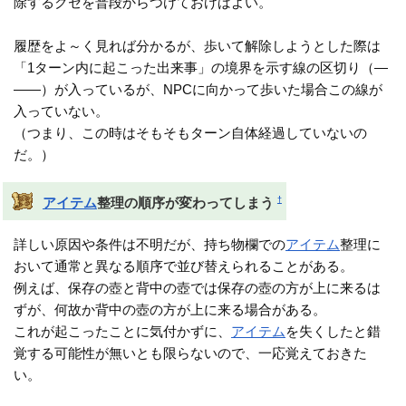
除するクセを普段からつけておけばよい。
履歴をよ～く見れば分かるが、歩いて解除しようとした際は
「1ターン内に起こった出来事」の境界を示す線の区切り（―
――）が入っているが、NPCに向かって歩いた場合この線が
入っていない。
（つまり、この時はそもそもターン自体経過していないの
だ。）
†
アイテム
整理の順序が変わってしまう
詳しい原因や条件は不明だが、持ち物欄での
アイテム
整理に
おいて通常と異なる順序で並び替えられることがある。
例えば、保存の壺と背中の壺では保存の壺の方が上に来るは
ずが、何故か背中の壺の方が上に来る場合がある。
これが起こったことに気付かずに、
アイテム
を失くしたと錯
覚する可能性が無いとも限らないので、一応覚えておきた
い。