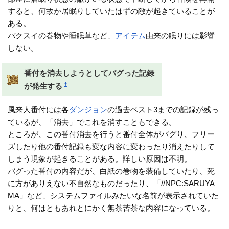
すると、何故か居眠りしていたはずの敵が起きていることが
ある。
バクスイの巻物や睡眠草など、
アイテム
由来の眠りには影響
しない。
番付を消去しようとしてバグった記録
†
が発生する
風来人番付には各
ダンジョン
の過去ベスト3までの記録が残っ
ているが、「消去」でこれを消すこともできる。
ところが、この番付消去を行うと番付全体がバグり、フリー
ズしたり他の番付記録も変な内容に変わったり消えたりして
しまう現象が起きることがある。詳しい原因は不明。
バグった番付の内容だが、白紙の巻物を装備していたり、死
に方がありえない不自然なものだったり、「//NPC:SARUYA
MA」など、システムファイルみたいな名前が表示されていた
りと、何はともあれとにかく無茶苦茶な内容になっている。