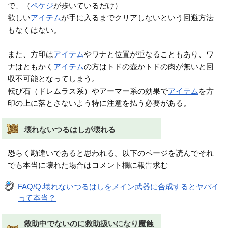
で、（
ペケジ
が歩いているだけ）
欲しい
アイテム
が手に入るまでクリアしないという回避方法
もなくはない。
また、方印は
アイテム
やワナと位置が重なることもあり、ワ
ナはともかく
アイテム
の方はトドの壺かトドの肉が無いと回
収不可能となってしまう。
転び石（ドレムラス系）やアーマー系の効果で
アイテム
を方
印の上に落とさないよう特に注意を払う必要がある。
†
壊れないつるはしが壊れる
恐らく勘違いであると思われる。以下のページを読んでそれ
でも本当に壊れた場合はコメント欄に報告求む
FAQ/Q.壊れないつるはしをメイン武器に合成するとヤバイ
って本当？
救助中でないのに救助扱いになり魔蝕