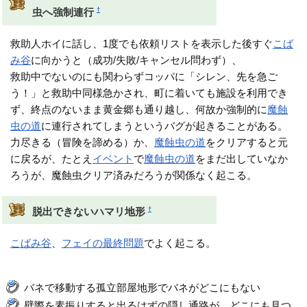
†
虫へ強制連行
救助人ホイに話し、1度でも依頼リストを表示した後すぐ
こば
み谷
に向かうと（成功/失敗/キャンセル問わず）、
救助中でないのにも関わらずコッパに「シレン、先を急ご
う！」と救助中同様急かされ、町に着いても施設を利用でき
ず、終点のないまま黄金郷も通り越し、何故か強制的に
魔蝕
虫の道
に連行されてしまうというバグが起きることがある。
力尽きる（冒険を諦める）か、
魔蝕虫の道
をクリアすると元
に戻るが、たとえ
イベント
で
魔蝕虫の道
をまだ出していなか
ろうが、魔蝕虫クリア済みだろうが関係なく起こる。
†
脱出できないハマリ地形
こばみ谷
、
フェイの最終問題
でよく起こる。
バネで移動する孤立部屋地形でバネがどこにもない
壁際を素振りすると出るはずの隠し通路が、どこにも見つ