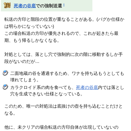
†
死者の谷底
での強制送還
転送の方印と階段の位置が重なることがある。(バグか仕様か
は明らかになっていない)
この場合転送の方印が優先されるので、これが起きたら最
期、もう帰るしかなくなる。
対処としては、落とし穴で強制的に次の階に移動するしか手
段がないのだが…
二面地蔵の谷を通過するため、ワナを持ち込もうとしても
壊れてしまう。
カラクロイド系の肉を食べても、
死者の谷底
内では落とし
穴を生成できない仕様となっている。
このため、唯一の対処法は底抜けの壺を持ち込むことだけと
なる。
他に、未クリアの場合転送の方印自体が出現していないの