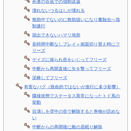
死者の谷底での強制送還
壊れないつるはしが壊れる
救助中でないのに救助扱いになり魔蝕虫へ強
制連行
脱出できないハマリ地形
長時間中断なしプレイ＋画面切り替え時にフ
リーズ
ゲイズに操られ壺をいじってフリーズ
中断から再開直後に矢を撃ってフリーズ
泥棒してフリーズ
有害なバグ（致命的ではないが進行に多少影響）
隣接状態でステータス異常になったトド系の
挙動
目潰しを背中の壺で解除すると巻物が読めな
い
中断からの再開後に敵の居眠り解除