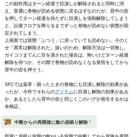
この副作用はターン経過で目潰しが解除されると同時に消
え、普通に巻物が読める状態に戻るはずなのだが、背中の壺
を押してターン経過を待たずに目潰しを強制解除してしまう
と、以後フロアを降りるまでずっと巻物が読めない状態が固
定されてしまう。
上画面では状態「ふつう」に戻っていても読めない。そのく
せ「異常は解除された」扱いのため、解除方法は一切無し。
ガイコツまてんに目を潰された場合は、怖いけどターン経過
解除を待つか、その階で巻物が読めなくなる覚悟をしてから
背中の壺を押そう。
SFCでは薬草・困ったときの巻物にも目潰し解除の効果があ
ったが、今作でそれらの
アイテム
に目潰し解除の効果がある
か、あるとしたら背中の壺と同じくこのバグが発生するかは
未検証。
†
中断からの再開後に敵の居眠り解除
部屋に居眠り状態の敵がいる状態で中断してから冒険を再開