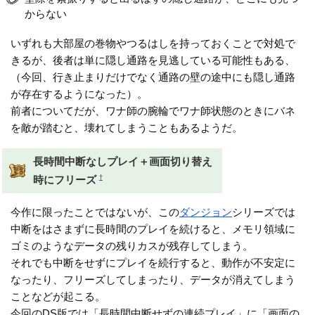
からない
いずれも大部屋の巻物やつるはしを持っておくことで対処で
きるが、後者は単に隠し通路を見逃している可能性もある、
（今回、行き止まりだけでなく通路の壁の途中にも隠し通路
が存在するようになった）。
前者についてだが、ワナ師の腕輪でワナ師状態のときにバネ
を敵が踏むと、壊れてしまうこともあるようだ。
長時間中断なしプレイ＋画面切り替え
†
時にフリーズ
今作に限ったことではないが、この
ダンジョン
シリーズでは
中断をはさまずに長時間のプレイを続けると、メモリ領域に
ゴミのようなデータの残りカスが残存してしまう。
それでも中断をせずにプレイを続行すると、動作が不安定に
なったり、フリーズしてしまったり、データが消えてしまう
ことなどが起こる。
今回のDS版では「長時間中断せずの連続プレイ」に「画面の