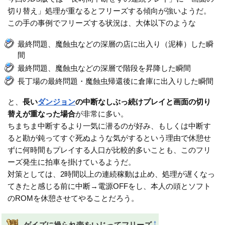
切り替え」処理が重なるとフリーズする傾向が強いようだ。
この手の事例でフリーズする状況は、大体以下のような
最終問題、魔蝕虫などの深層の店に出入り（泥棒）した瞬
間
最終問題、魔蝕虫などの深層で階段を昇降した瞬間
長丁場の最終問題・魔蝕虫帰還後に倉庫に出入りした瞬間
と、
長い
ダンジョン
の中断なしぶっ続けプレイと画面の切り
替えが重なった場合
が非常に多い。
ちまちま中断するより一気に潜るのが好み、もしくは中断す
ると勘が鈍ってすぐ死ぬような気がするという理由で休憩せ
ずに何時間もプレイする人口が比較的多いことも、このフリ
ーズ発生に拍車を掛けているようだ。
対策としては、2時間以上の連続稼動は止め、処理が遅くなっ
てきたと感じる前に中断→電源OFFをし、本人の頭とソフト
のROMを休憩させてやることだろう。
†
ゲイズに操られ壺をいじってフリーズ