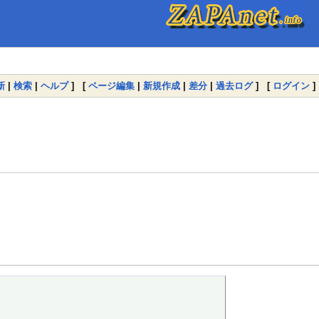
新
|
検索
|
ヘルプ
] [
ページ編集
|
新規作成
|
差分
|
過去ログ
] [
ログイン
]