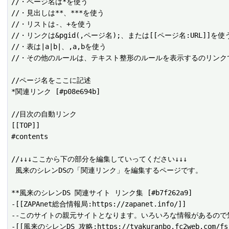
//・ページ名は*を使う

//・見出しは**、***を使う

//・リストは-、+を使う

//・リンクは&pgid(,ページ名);、または[[ページ名:URL]]を使う
//・表は|a|b|、,a,bを使う

//・その他のルールは、テキスト整形のルールを表示するのリンクで
//ページ名をここに記述

*関連リンク [#p08e694b]

//目次の自動リンク

[[TOP]]

#contents

//↓↓↓ここから下の部分を編集していってください↓↓↓

 風来のシレンDSの「関連リンク」を編集するページです。

**風来のシレンDS 関連サイト リンク集 [#b7f262a9]

-[[ZAPAnet総合情報局:https://zapanet.info/]] 

--このサイトの親元サイトとなります。いろいろな情報があるので
-[[風来のシレンDS 攻略:https://tyakuranbo.fc2web.com/fs/i