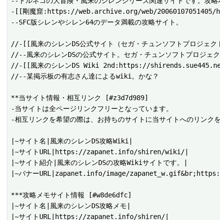
--トルネコの大冒険・風来のシレンシリーズ関連サイトです。攻略
-[[剛魔窟:https://web.archive.org/web/20060107051405/ht
--SFC版シレンやシレン64のデータ満載の攻略サイト。

//-[[風来のシレンDS公式サイト（セガ・チュンソフトプロジェクト）:https:
//--風来のシレンDSの公式サイト。セガ・チュンソフトプロジェク
//-[[風来のシレンDS Wiki 2nd:https://shirends.sue445.ne
//--某掲示板の有志さん達によるwiki。かな？ 

**当サイト情報・相互リンク [#z3d7d989]

-当サイトは全ページリンクフリーとなっています。

-相互リンクを希望の際は、お持ちのサイトに当サイトへのリンクを作成した後
|~サイト名|風来のシレンDS攻略Wiki|

|~サイトURL|https://zapanet.info/shiren/wiki/|

|~サイト紹介|風来のシレンDSの攻略Wikiサイトです。|

|~バナーURL|zapanet.info/image/zapanet_w.gif&br;https:/
***攻略メモサイト情報 [#w8de6dfc]

|~サイト名|風来のシレンDS攻略メモ|

|~サイトURL|https://zapanet.info/shiren/|
