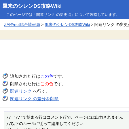
風来のシレンDS攻略Wiki
このページでは「関連リンク の変更点」について攻略しています。
ZAPAnet総合情報局
>
風来のシレンDS攻略Wiki
> 関連リンク の変更
追加された行は
この色
です。
削除された行は
この色
です。
関連リンク
へ行く。
関連リンク の差分を削除
// "//"で始まる行はコメント行で、ページには出力されません

//以下のルールに従って編集してください
