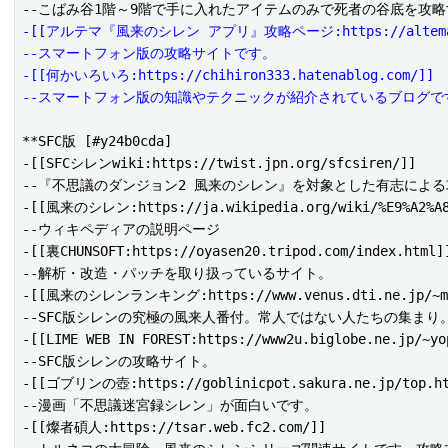
-[[アルテマ『風来のシレン アプリ』攻略ページ:https://altema.j
--スマートフォン版の攻略サイトです。
-[[何かいろいろ:https://chihiron333.hatenablog.com/]]
--スマートフォン版の知識やテクニックが紹介されているブログで
**SFC版 [#y24b0cda]

-[[SFCシレンwiki:https://twist.jpn.org/sfcsiren/]]

--『不思議のダンジョン2 風来のシレン』を対象とした有志による攻
-[[風来のシレン:https://ja.wikipedia.org/wiki/%E9%A2%A8%E
--ウィキペディアの説明ページ 

-[[裏CHUNSOFT:https://oyasen20.tripod.com/index.html]]
--解析・改造・パッチを取り扱っているサイト。

-[[風来のシレンランキング:https://www.venus.dti.ne.jp/~mats
--SFC版シレンの究極の風来人番付。常人ではない人たちの集まり。
-[[LIME WEB IN FOREST:https://www2u.biglobe.ne.jp/~yop
--SFC版シレンの攻略サイト。 

-[[ゴブリンの壺:https://goblinicpot.sakura.ne.jp/top.ht
--漫画「不思議迷宮録シレン」が面白いです。

-[[燦者碩人:https://tsar.web.fc2.com/]]
