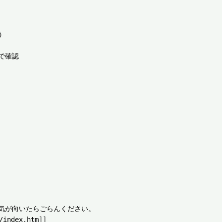


確認

気が向いたらごらんください。

ndex.htm]]
