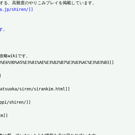
p/shiren/]]
す。
略wikiです。

6%9D%A5%E3%81%AE%E3%82%B7%E3%83%AC%E3%83%B3]]



uoka/siren/sirankim.html]]

 

pi/shiren/]]

m]]
