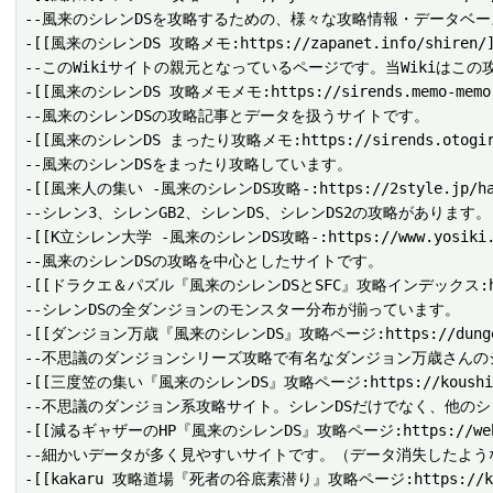
--風来のシレンDSを攻略するための、様々な攻略情報・データベー
-[[風来のシレンDS 攻略メモ:https://zapanet.info/shiren/]
--このWikiサイトの親元となっているページです。当Wikiはこ
-[[風来のシレンDS 攻略メモメモ:https://sirends.memo-memo.i
--風来のシレンDSの攻略記事とデータを扱うサイトです。

-[[風来のシレンDS まったり攻略メモ:https://sirends.otogiris
--風来のシレンDSをまったり攻略しています。

-[[風来人の集い -風来のシレンDS攻略-:https://2style.jp/hay
--シレン3、シレンGB2、シレンDS、シレンDS2の攻略があります。

-[[K立シレン大学 -風来のシレンDS攻略-:https://www.yosiki.ne
--風来のシレンDSの攻略を中心としたサイトです。

-[[ドラクエ＆パズル『風来のシレンDSとSFC』攻略インデックス:https://
--シレンDSの全ダンジョンのモンスター分布が揃っています。

-[[ダンジョン万歳『風来のシレンDS』攻略ページ:https://dungeon.
--不思議のダンジョンシリーズ攻略で有名なダンジョン万歳さんのシ
-[[三度笠の集い『風来のシレンDS』攻略ページ:https://koushiren.w
--不思議のダンジョン系攻略サイト。シレンDSだけでなく、他のシ
-[[減るギャザーのHP『風来のシレンDS』攻略ページ:https://web.archive
--細かいデータが多く見やすいサイトです。（データ消失したよう
-[[kakaru 攻略道場『死者の谷底素潜り』攻略ページ:https://kakaru