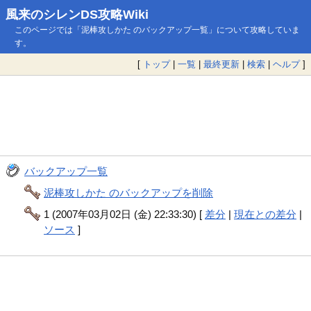
風来のシレンDS攻略Wiki
このページでは「泥棒攻しかた のバックアップ一覧」について攻略していま
す。
[
トップ
|
一覧
|
最終更新
|
検索
|
ヘルプ
]
バックアップ一覧
泥棒攻しかた のバックアップを削除
1 (2007年03月02日 (金) 22:33:30) [
差分
|
現在との差分
|
ソース
]