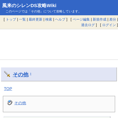
風来のシレンDS攻略Wiki
このページでは「その他」について攻略しています。
[
トップ
|
一覧
|
最終更新
|
検索
|
ヘルプ
] [
ページ編集
|
新規作成
|
差分
|
過去ログ
] [
ログイン
]
その他
†
TOP
その他