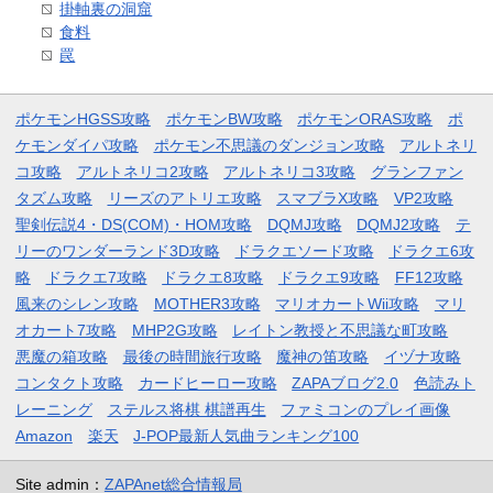
掛軸裏の洞窟
食料
罠
ポケモンHGSS攻略
ポケモンBW攻略
ポケモンORAS攻略
ポ
ケモンダイパ攻略
ポケモン不思議のダンジョン攻略
アルトネリ
コ攻略
アルトネリコ2攻略
アルトネリコ3攻略
グランファン
タズム攻略
リーズのアトリエ攻略
スマブラX攻略
VP2攻略
聖剣伝説4・DS(COM)・HOM攻略
DQMJ攻略
DQMJ2攻略
テ
リーのワンダーランド3D攻略
ドラクエソード攻略
ドラクエ6攻
略
ドラクエ7攻略
ドラクエ8攻略
ドラクエ9攻略
FF12攻略
風来のシレン攻略
MOTHER3攻略
マリオカートWii攻略
マリ
オカート7攻略
MHP2G攻略
レイトン教授と不思議な町攻略
悪魔の箱攻略
最後の時間旅行攻略
魔神の笛攻略
イヅナ攻略
コンタクト攻略
カードヒーロー攻略
ZAPAブログ2.0
色読みト
レーニング
ステルス将棋 棋譜再生
ファミコンのプレイ画像
Amazon
楽天
J-POP最新人気曲ランキング100
Site admin：
ZAPAnet総合情報局